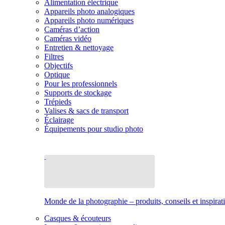
Alimentation électrique
Appareils photo analogiques
Appareils photo numériques
Caméras d’action
Caméras vidéo
Entretien & nettoyage
Filtres
Objectifs
Optique
Pour les professionnels
Supports de stockage
Trépieds
Valises & sacs de transport
Éclairage
Équipements pour studio photo
Monde de la photographie – produits, conseils et inspirat
Casques & écouteurs