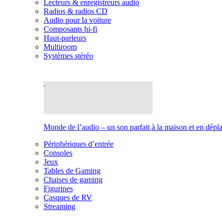
Lecteurs & enregistreurs audio
Radios & radios CD
Audio pour la voiture
Composants hi-fi
Haut-parleurs
Multiroom
Systèmes stéréo
Monde de l’audio – un son parfait à la maison et en dép
Périphériques d’entrée
Consoles
Jeux
Tables de Gaming
Chaises de gaming
Figurines
Casques de RV
Streaming