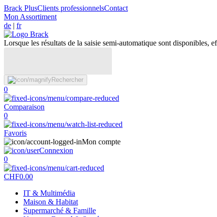
Brack Plus
Clients professionnels
Contact
Mon Assortiment
de
|
fr
Lorsque les résultats de la saisie semi-automatique sont disponibles, eff
Rechercher
0
Comparaison
0
Favoris
Mon compte
Connexion
0
CHF
0.00
IT & Multimédia
Maison & Habitat
Supermarché & Famille