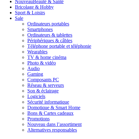
Nouveau
Beauté & Santé
Bricolage & Hobby
Sport & Loisirs
Sale
Ordinateurs portables
Smartphones
Ordinateurs & tablettes
Périphériques & câbles
Téléphone portable et téléphonie
Wearables
TV & home cinéma
Photo & vidéo
Audio
Gaming
Composants PC
Réseau & serveurs
Son & éclairage
Logiciels
Sécurité informatique
Domotique & Smart Home
Bons & Cartes cadeaux
Promotions
Nouveau dans l’assortiment
Alternatives responsables