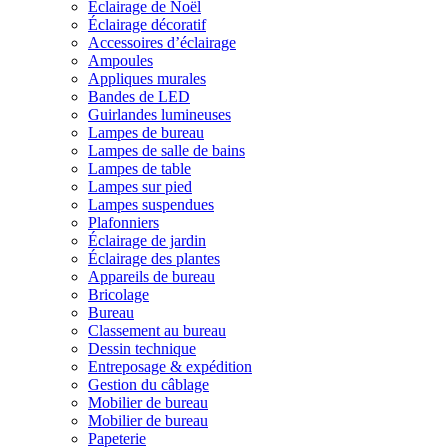
Éclairage de Noël
Éclairage décoratif
Accessoires d’éclairage
Ampoules
Appliques murales
Bandes de LED
Guirlandes lumineuses
Lampes de bureau
Lampes de salle de bains
Lampes de table
Lampes sur pied
Lampes suspendues
Plafonniers
Éclairage de jardin
Éclairage des plantes
Appareils de bureau
Bricolage
Bureau
Classement au bureau
Dessin technique
Entreposage & expédition
Gestion du câblage
Mobilier de bureau
Mobilier de bureau
Papeterie