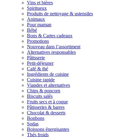
Vins et bières
Spiritueux
Produits de nettoyage & ustensiles
Animaux
Pour maman
Bébé
Bons & Cartes cadeaux
Promotions
Nouveau dans l’assortiment
Alternatives responsables
Pâtisserie
Petit-déjeuner
Café & thé
Ingrédients de cuisine
Cuisine rapide
Viandes et alternatives
Chips & popcorn
Biscuits salés
Fruits secs et à coque
Pâtisseries & barres
Chocolat & desserts
Bonbons
Sodas
Boissons énergisantes
Thés froids