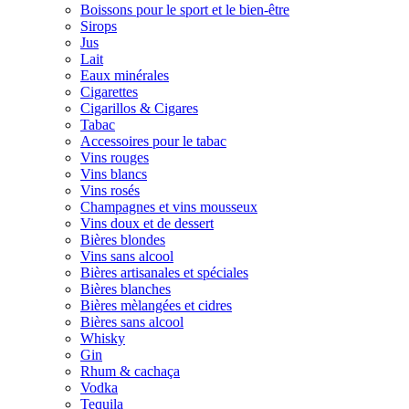
Boissons pour le sport et le bien-être
Sirops
Jus
Lait
Eaux minérales
Cigarettes
Cigarillos & Cigares
Tabac
Accessoires pour le tabac
Vins rouges
Vins blancs
Vins rosés
Champagnes et vins mousseux
Vins doux et de dessert
Bières blondes
Vins sans alcool
Bières artisanales et spéciales
Bières blanches
Bières mèlangées et cidres
Bières sans alcool
Whisky
Gin
Rhum & cachaça
Vodka
Tequila