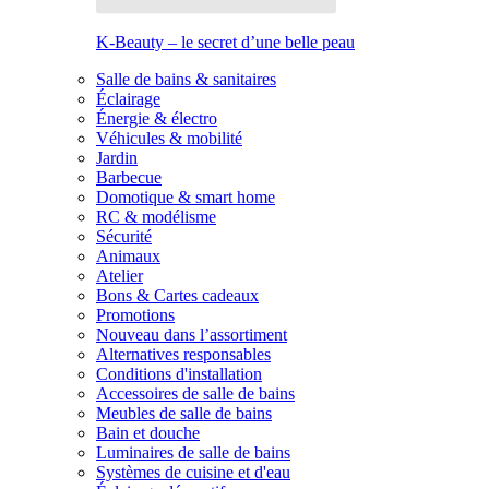
K-Beauty – le secret d’une belle peau
Salle de bains & sanitaires
Éclairage
Énergie & électro
Véhicules & mobilité
Jardin
Barbecue
Domotique & smart home
RC & modélisme
Sécurité
Animaux
Atelier
Bons & Cartes cadeaux
Promotions
Nouveau dans l’assortiment
Alternatives responsables
Conditions d'installation
Accessoires de salle de bains
Meubles de salle de bains
Bain et douche
Luminaires de salle de bains
Systèmes de cuisine et d'eau