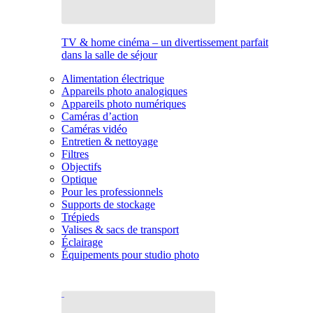
TV & home cinéma – un divertissement parfait
dans la salle de séjour
Alimentation électrique
Appareils photo analogiques
Appareils photo numériques
Caméras d’action
Caméras vidéo
Entretien & nettoyage
Filtres
Objectifs
Optique
Pour les professionnels
Supports de stockage
Trépieds
Valises & sacs de transport
Éclairage
Équipements pour studio photo