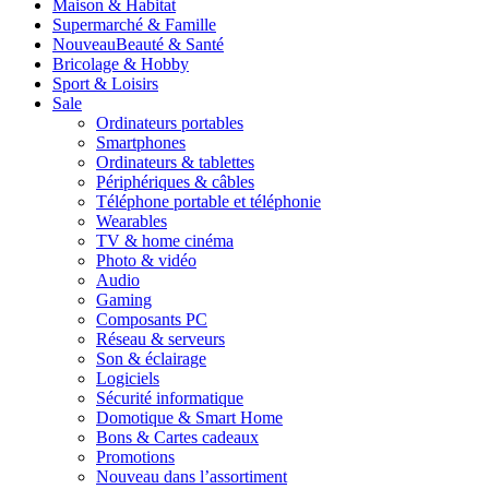
Maison & Habitat
Supermarché & Famille
Nouveau
Beauté & Santé
Bricolage & Hobby
Sport & Loisirs
Sale
Ordinateurs portables
Smartphones
Ordinateurs & tablettes
Périphériques & câbles
Téléphone portable et téléphonie
Wearables
TV & home cinéma
Photo & vidéo
Audio
Gaming
Composants PC
Réseau & serveurs
Son & éclairage
Logiciels
Sécurité informatique
Domotique & Smart Home
Bons & Cartes cadeaux
Promotions
Nouveau dans l’assortiment