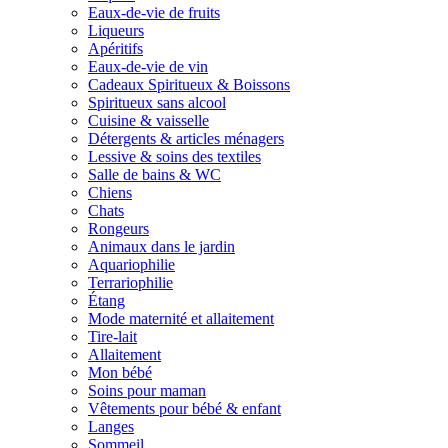
Eaux-de-vie de fruits
Liqueurs
Apéritifs
Eaux-de-vie de vin
Cadeaux Spiritueux & Boissons
Spiritueux sans alcool
Cuisine & vaisselle
Détergents & articles ménagers
Lessive & soins des textiles
Salle de bains & WC
Chiens
Chats
Rongeurs
Animaux dans le jardin
Aquariophilie
Terrariophilie
Étang
Mode maternité et allaitement
Tire-lait
Allaitement
Mon bébé
Soins pour maman
Vêtements pour bébé & enfant
Langes
Sommeil