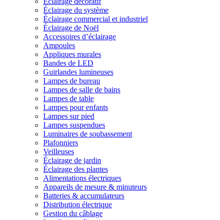
Éclairage décoratif
Éclairage du système
Éclairage commercial et industriel
Éclairage de Noël
Accessoires d’éclairage
Ampoules
Appliques murales
Bandes de LED
Guirlandes lumineuses
Lampes de bureau
Lampes de salle de bains
Lampes de table
Lampes pour enfants
Lampes sur pied
Lampes suspendues
Luminaires de soubassement
Plafonniers
Veilleuses
Éclairage de jardin
Éclairage des plantes
Alimentations électriques
Appareils de mesure & minuteurs
Batteries & accumulateurs
Distribution électrique
Gestion du câblage