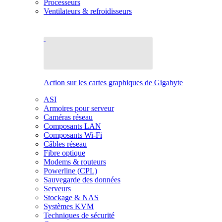
Processeurs
Ventilateurs & refroidisseurs
Action sur les cartes graphiques de Gigabyte
ASI
Armoires pour serveur
Caméras réseau
Composants LAN
Composants Wi-Fi
Câbles réseau
Fibre optique
Modems & routeurs
Powerline (CPL)
Sauvegarde des données
Serveurs
Stockage & NAS
Systèmes KVM
Techniques de sécurité