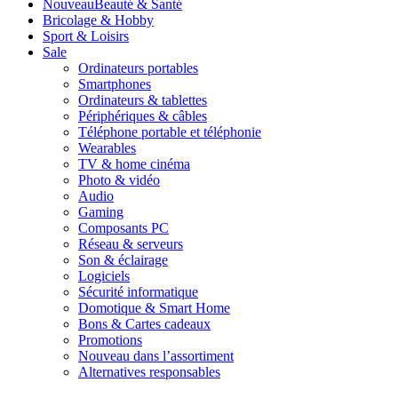
Nouveau
Beauté & Santé
Bricolage & Hobby
Sport & Loisirs
Sale
Ordinateurs portables
Smartphones
Ordinateurs & tablettes
Périphériques & câbles
Téléphone portable et téléphonie
Wearables
TV & home cinéma
Photo & vidéo
Audio
Gaming
Composants PC
Réseau & serveurs
Son & éclairage
Logiciels
Sécurité informatique
Domotique & Smart Home
Bons & Cartes cadeaux
Promotions
Nouveau dans l’assortiment
Alternatives responsables