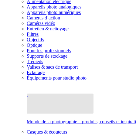
Alimentation électrique
Appareils photo analogiques
Appareils photo numériques
Caméras d’action
Caméras vidéo
Entretien & nettoyage
Filtres
Objectifs
Optique
Pour les professionnels
Supports de stockage
Trépieds
Valises & sacs de transport
Éclairage
Équipements pour studio photo
Monde de la photographie – produits, conseils et inspirat
Casques & écouteurs