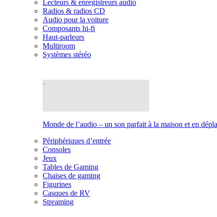
Lecteurs & enregistreurs audio
Radios & radios CD
Audio pour la voiture
Composants hi-fi
Haut-parleurs
Multiroom
Systèmes stéréo
Monde de l’audio – un son parfait à la maison et en dép
Périphériques d’entrée
Consoles
Jeux
Tables de Gaming
Chaises de gaming
Figurines
Casques de RV
Streaming