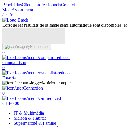
Brack Plus
Clients professionnels
Contact
Mon Assortiment
de
|
fr
Lorsque les résultats de la saisie semi-automatique sont disponibles, eff
Rechercher
0
Comparaison
0
Favoris
Mon compte
Connexion
0
CHF
0.00
IT & Multimédia
Maison & Habitat
Supermarché & Famille