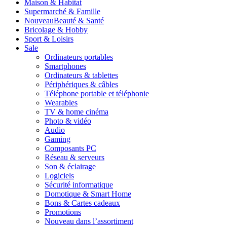
Maison & Habitat
Supermarché & Famille
Nouveau
Beauté & Santé
Bricolage & Hobby
Sport & Loisirs
Sale
Ordinateurs portables
Smartphones
Ordinateurs & tablettes
Périphériques & câbles
Téléphone portable et téléphonie
Wearables
TV & home cinéma
Photo & vidéo
Audio
Gaming
Composants PC
Réseau & serveurs
Son & éclairage
Logiciels
Sécurité informatique
Domotique & Smart Home
Bons & Cartes cadeaux
Promotions
Nouveau dans l’assortiment