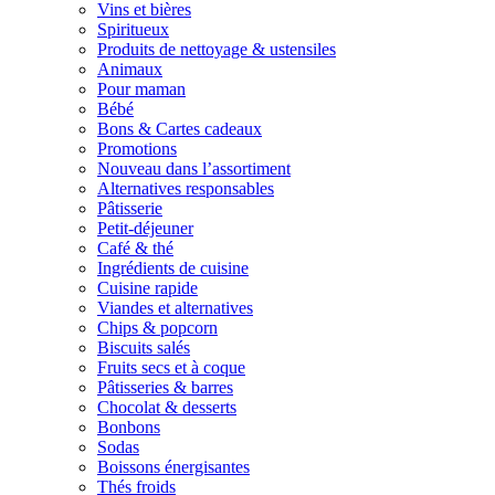
Vins et bières
Spiritueux
Produits de nettoyage & ustensiles
Animaux
Pour maman
Bébé
Bons & Cartes cadeaux
Promotions
Nouveau dans l’assortiment
Alternatives responsables
Pâtisserie
Petit-déjeuner
Café & thé
Ingrédients de cuisine
Cuisine rapide
Viandes et alternatives
Chips & popcorn
Biscuits salés
Fruits secs et à coque
Pâtisseries & barres
Chocolat & desserts
Bonbons
Sodas
Boissons énergisantes
Thés froids