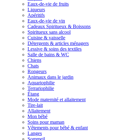
Eaux-de-vie de fruits
Liqueurs
Apéritifs
Eaux-de-vie de vin
Cadeaux Spiritueux & Boissons
Spiritueux sans alcool
Cuisine & vaisselle
Détergents & articles ménagers
Lessive & soins des textiles
Salle de bains & WC
Chiens
Chats
Rongeurs
Animaux dans le jardin
Aquariophilie
Terrariophilie
Étang
Mode maternité et allaitement
Tire-lait
Allaitement
Mon bébé
Soins pour maman
Vêtements pour bébé & enfant
Langes
Sommeil