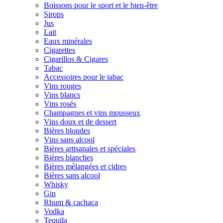
Boissons pour le sport et le bien-être
Sirops
Jus
Lait
Eaux minérales
Cigarettes
Cigarillos & Cigares
Tabac
Accessoires pour le tabac
Vins rouges
Vins blancs
Vins rosés
Champagnes et vins mousseux
Vins doux et de dessert
Bières blondes
Vins sans alcool
Bières artisanales et spéciales
Bières blanches
Bières mèlangées et cidres
Bières sans alcool
Whisky
Gin
Rhum & cachaça
Vodka
Tequila