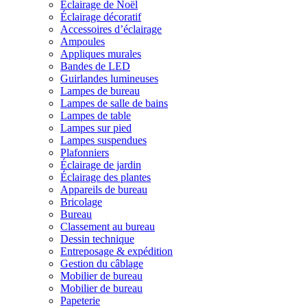
Éclairage de Noël
Éclairage décoratif
Accessoires d’éclairage
Ampoules
Appliques murales
Bandes de LED
Guirlandes lumineuses
Lampes de bureau
Lampes de salle de bains
Lampes de table
Lampes sur pied
Lampes suspendues
Plafonniers
Éclairage de jardin
Éclairage des plantes
Appareils de bureau
Bricolage
Bureau
Classement au bureau
Dessin technique
Entreposage & expédition
Gestion du câblage
Mobilier de bureau
Mobilier de bureau
Papeterie