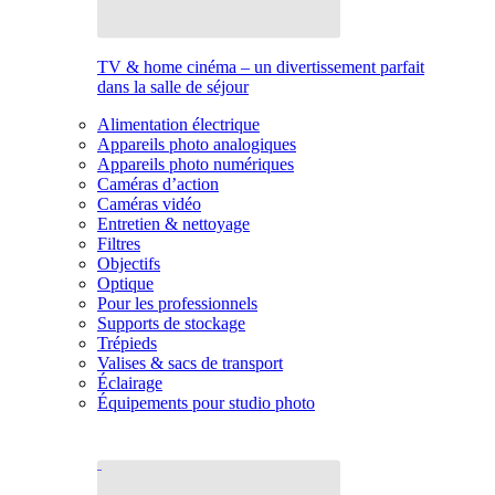
TV & home cinéma – un divertissement parfait
dans la salle de séjour
Alimentation électrique
Appareils photo analogiques
Appareils photo numériques
Caméras d’action
Caméras vidéo
Entretien & nettoyage
Filtres
Objectifs
Optique
Pour les professionnels
Supports de stockage
Trépieds
Valises & sacs de transport
Éclairage
Équipements pour studio photo