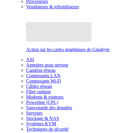
Processeurs
Ventilateurs & refroidisseurs
Action sur les cartes graphiques de Gigabyte
ASI
Armoires pour serveur
Caméras réseau
Composants LAN
Composants Wi-Fi
Câbles réseau
Fibre optique
Modems & routeurs
Powerline (CPL)
Sauvegarde des données
Serveurs
Stockage & NAS
Systèmes KVM
Techniques de sécurité