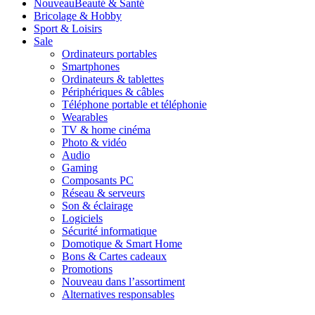
Nouveau
Beauté & Santé
Bricolage & Hobby
Sport & Loisirs
Sale
Ordinateurs portables
Smartphones
Ordinateurs & tablettes
Périphériques & câbles
Téléphone portable et téléphonie
Wearables
TV & home cinéma
Photo & vidéo
Audio
Gaming
Composants PC
Réseau & serveurs
Son & éclairage
Logiciels
Sécurité informatique
Domotique & Smart Home
Bons & Cartes cadeaux
Promotions
Nouveau dans l’assortiment
Alternatives responsables