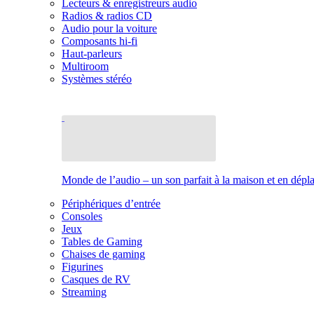
Lecteurs & enregistreurs audio
Radios & radios CD
Audio pour la voiture
Composants hi-fi
Haut-parleurs
Multiroom
Systèmes stéréo
Monde de l’audio – un son parfait à la maison et en dép
Périphériques d’entrée
Consoles
Jeux
Tables de Gaming
Chaises de gaming
Figurines
Casques de RV
Streaming