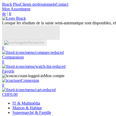
Brack Plus
Clients professionnels
Contact
Mon Assortiment
de
|
fr
Lorsque les résultats de la saisie semi-automatique sont disponibles, eff
Rechercher
0
Comparaison
0
Favoris
Mon compte
Connexion
0
CHF
0.00
IT & Multimédia
Maison & Habitat
Supermarché & Famille