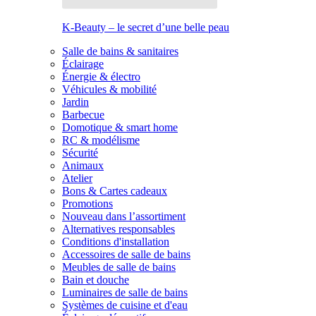
K-Beauty – le secret d’une belle peau
Salle de bains & sanitaires
Éclairage
Énergie & électro
Véhicules & mobilité
Jardin
Barbecue
Domotique & smart home
RC & modélisme
Sécurité
Animaux
Atelier
Bons & Cartes cadeaux
Promotions
Nouveau dans l’assortiment
Alternatives responsables
Conditions d'installation
Accessoires de salle de bains
Meubles de salle de bains
Bain et douche
Luminaires de salle de bains
Systèmes de cuisine et d'eau