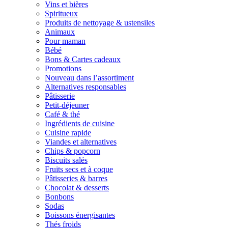
Vins et bières
Spiritueux
Produits de nettoyage & ustensiles
Animaux
Pour maman
Bébé
Bons & Cartes cadeaux
Promotions
Nouveau dans l’assortiment
Alternatives responsables
Pâtisserie
Petit-déjeuner
Café & thé
Ingrédients de cuisine
Cuisine rapide
Viandes et alternatives
Chips & popcorn
Biscuits salés
Fruits secs et à coque
Pâtisseries & barres
Chocolat & desserts
Bonbons
Sodas
Boissons énergisantes
Thés froids