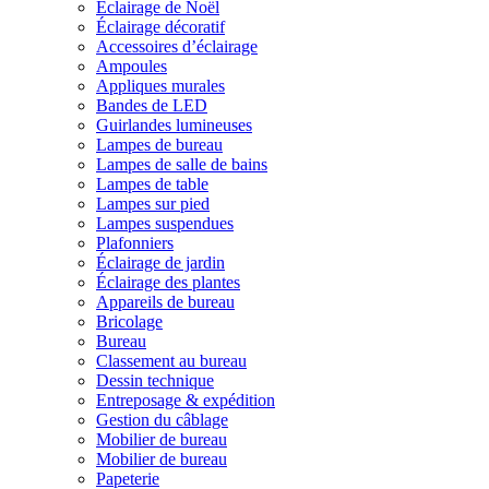
Éclairage de Noël
Éclairage décoratif
Accessoires d’éclairage
Ampoules
Appliques murales
Bandes de LED
Guirlandes lumineuses
Lampes de bureau
Lampes de salle de bains
Lampes de table
Lampes sur pied
Lampes suspendues
Plafonniers
Éclairage de jardin
Éclairage des plantes
Appareils de bureau
Bricolage
Bureau
Classement au bureau
Dessin technique
Entreposage & expédition
Gestion du câblage
Mobilier de bureau
Mobilier de bureau
Papeterie