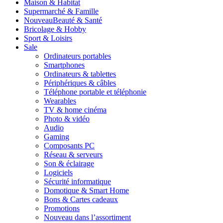
Maison & Habitat
Supermarché & Famille
Nouveau
Beauté & Santé
Bricolage & Hobby
Sport & Loisirs
Sale
Ordinateurs portables
Smartphones
Ordinateurs & tablettes
Périphériques & câbles
Téléphone portable et téléphonie
Wearables
TV & home cinéma
Photo & vidéo
Audio
Gaming
Composants PC
Réseau & serveurs
Son & éclairage
Logiciels
Sécurité informatique
Domotique & Smart Home
Bons & Cartes cadeaux
Promotions
Nouveau dans l’assortiment