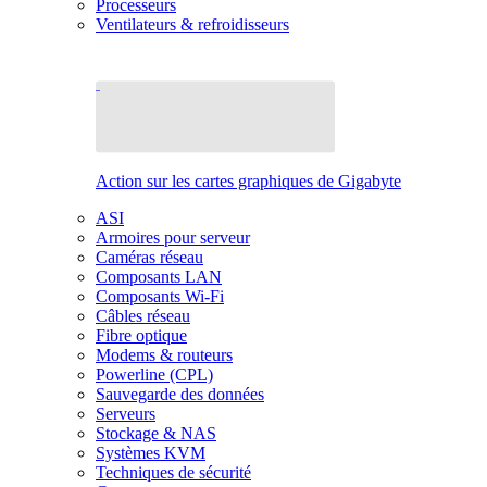
Processeurs
Ventilateurs & refroidisseurs
Action sur les cartes graphiques de Gigabyte
ASI
Armoires pour serveur
Caméras réseau
Composants LAN
Composants Wi-Fi
Câbles réseau
Fibre optique
Modems & routeurs
Powerline (CPL)
Sauvegarde des données
Serveurs
Stockage & NAS
Systèmes KVM
Techniques de sécurité