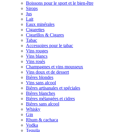
Boissons pour le sport et le bien-être
Sirops
Jus
Lait
Eaux minérales
Cigarettes
Cigarillos & Cigares
Tabac
Accessoires pour le tabac
Vins rouges
Vins blancs
Vins rosés
Champagnes et vins mousseux
Vins doux et de dessert
Bières blondes
Vins sans alcool
Bières artisanales et spéciales
Bières blanches
Bières mèlangées et cidres
Bières sans alcool
Whisky
Gin
Rhum & cachaça
Vodka
Tequila