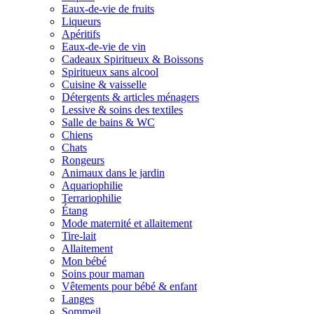
Eaux-de-vie de fruits
Liqueurs
Apéritifs
Eaux-de-vie de vin
Cadeaux Spiritueux & Boissons
Spiritueux sans alcool
Cuisine & vaisselle
Détergents & articles ménagers
Lessive & soins des textiles
Salle de bains & WC
Chiens
Chats
Rongeurs
Animaux dans le jardin
Aquariophilie
Terrariophilie
Étang
Mode maternité et allaitement
Tire-lait
Allaitement
Mon bébé
Soins pour maman
Vêtements pour bébé & enfant
Langes
Sommeil