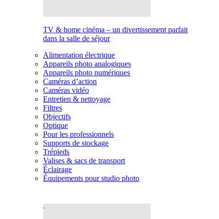
TV & home cinéma – un divertissement parfait
dans la salle de séjour
Alimentation électrique
Appareils photo analogiques
Appareils photo numériques
Caméras d’action
Caméras vidéo
Entretien & nettoyage
Filtres
Objectifs
Optique
Pour les professionnels
Supports de stockage
Trépieds
Valises & sacs de transport
Éclairage
Équipements pour studio photo