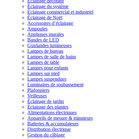
Éclairage décoratif
Éclairage du système
Éclairage commercial et industriel
Éclairage de Noël
Accessoires d’éclairage
Ampoules
Appliques murales
Bandes de LED
Guirlandes lumineuses
Lampes de bureau
Lampes de salle de bains
Lampes de table
Lampes pour enfants
Lampes sur pied
Lampes suspendues
Luminaires de soubassement
Plafonniers
Veilleuses
Éclairage de jardin
Éclairage des plantes
Alimentations électriques
Appareils de mesure & minuteurs
Batteries & accumulateurs
Distribution électrique
Gestion du câblage