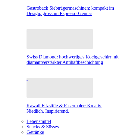
Gastroback Siebträgermaschinen: kompakt im
Design, gross im Espresso-Genuss
Swiss Diamond: hochwertiges Kochgeschirr mit
diamantverstärkter Antihaftbeschichtung
Kawaii Filzstifte & Fasermaler: Kreativ.
Niedlich. Inspirierend.
Lebensmittel
Snacks & Süsses
Getränke