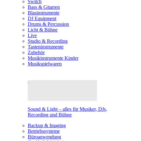
Switch
Bass & Gitarren
Blasinstrumente
DJ Equipment
Drums & Percussion
Licht & Bühne
Live
Studio & Recording
Tasteninstrumente
Zubehör
Musikinstrumente Kinder
Musikspielwaren
Sound & Light – alles für Musiker, DJs,
Recording und Bühne
Backup & Imaging
Betriebssysteme
Büroanwendung