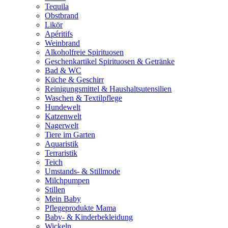
Tequila
Obstbrand
Likör
Apéritifs
Weinbrand
Alkoholfreie Spirituosen
Geschenkartikel Spirituosen & Getränke
Bad & WC
Küche & Geschirr
Reinigungsmittel & Haushaltsutensilien
Waschen & Textilpflege
Hundewelt
Katzenwelt
Nagerwelt
Tiere im Garten
Aquaristik
Terraristik
Teich
Umstands- & Stillmode
Milchpumpen
Stillen
Mein Baby
Pflegeprodukte Mama
Baby- & Kinderbekleidung
Wickeln