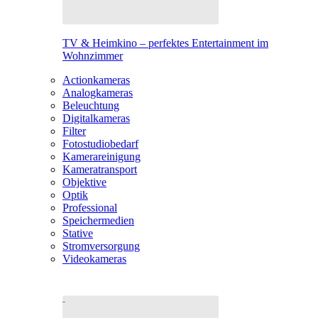
TV & Heimkino – perfektes Entertainment im
Wohnzimmer
Actionkameras
Analogkameras
Beleuchtung
Digitalkameras
Filter
Fotostudiobedarf
Kamerareinigung
Kameratransport
Objektive
Optik
Professional
Speichermedien
Stative
Stromversorgung
Videokameras