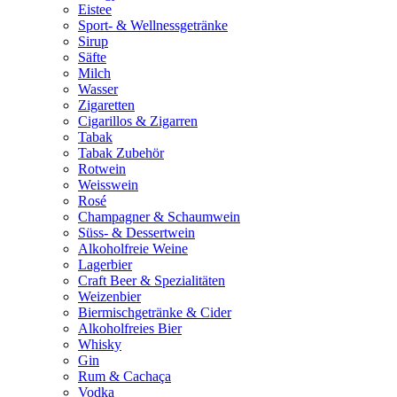
Eistee
Sport- & Wellnessgetränke
Sirup
Säfte
Milch
Wasser
Zigaretten
Cigarillos & Zigarren
Tabak
Tabak Zubehör
Rotwein
Weisswein
Rosé
Champagner & Schaumwein
Süss- & Dessertwein
Alkoholfreie Weine
Lagerbier
Craft Beer & Spezialitäten
Weizenbier
Biermischgetränke & Cider
Alkoholfreies Bier
Whisky
Gin
Rum & Cachaça
Vodka