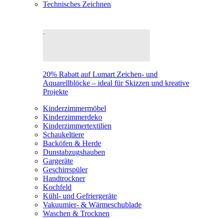
Technisches Zeichnen
20% Rabatt auf Lumart Zeichen- und
Aquarellblöcke – ideal für Skizzen und kreative
Projekte
Kinderzimmermöbel
Kinderzimmerdeko
Kinderzimmertextilien
Schaukeltiere
Backöfen & Herde
Dunstabzugshauben
Gargeräte
Geschirrspüler
Handtrockner
Kochfeld
Kühl- und Gefriergeräte
Vakuumier- & Wärmeschublade
Waschen & Trocknen