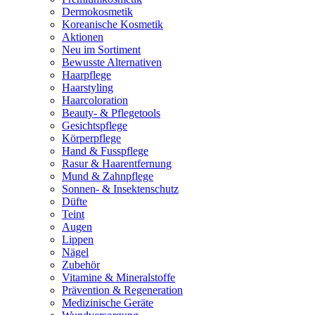
Dermokosmetik
Koreanische Kosmetik
Aktionen
Neu im Sortiment
Bewusste Alternativen
Haarpflege
Haarstyling
Haarcoloration
Beauty- & Pflegetools
Gesichtspflege
Körperpflege
Hand & Fusspflege
Rasur & Haarentfernung
Mund & Zahnpflege
Sonnen- & Insektenschutz
Düfte
Teint
Augen
Lippen
Nägel
Zubehör
Vitamine & Mineralstoffe
Prävention & Regeneration
Medizinische Geräte