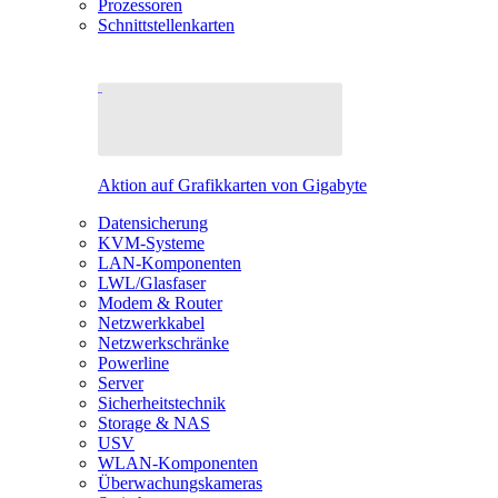
Prozessoren
Schnittstellenkarten
Aktion auf Grafikkarten von Gigabyte
Datensicherung
KVM-Systeme
LAN-Komponenten
LWL/Glasfaser
Modem & Router
Netzwerkkabel
Netzwerkschränke
Powerline
Server
Sicherheitstechnik
Storage & NAS
USV
WLAN-Komponenten
Überwachungskameras