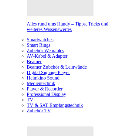
Alles rund ums Handy – Tipps, Tricks und
weiteres Wissenswertes
Smartwatches
Smart Rings
Zubehör Wearables
AV-Kabel & Adapter
Beamer
Beamer Zubehör & Leinwände
Digital Signage Player
Heimkino Sound
Medientechnik
Player & Recorder
Professional Display
TV
TV & SAT Empfangstechnik
Zubehör TV