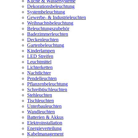
Küche & Wassersysteme
Dekorationsbeleuchtung
Systembeleuchtung
Gewerbe- & Industrieleuchten
Weihnachtsbeleuchtung
Beleuchtungszubehör
Badezimmerleuchten
Deckenleuchten
Gartenbeleuchtung
Kinderlampen
LED Streifen
Leuchtmittel
Lichterketten
Nachtlichter
Pendelleuchten
Pflanzenbeleuchtung
Schreibtischleuchten
Stehleuchten
Tischleuchten
Unterbauleuchten
Wandleuchten
Batterien & Akkus
Elektroinstallation
Energieverteilung
Kabelmanagement