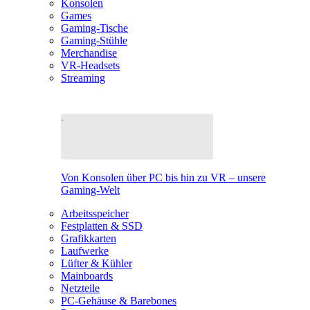
Konsolen
Games
Gaming-Tische
Gaming-Stühle
Merchandise
VR-Headsets
Streaming
Von Konsolen über PC bis hin zu VR – unsere
Gaming-Welt
Arbeitsspeicher
Festplatten & SSD
Grafikkarten
Laufwerke
Lüfter & Kühler
Mainboards
Netzteile
PC-Gehäuse & Barebones