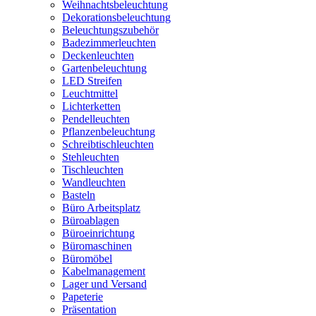
Weihnachtsbeleuchtung
Dekorationsbeleuchtung
Beleuchtungszubehör
Badezimmerleuchten
Deckenleuchten
Gartenbeleuchtung
LED Streifen
Leuchtmittel
Lichterketten
Pendelleuchten
Pflanzenbeleuchtung
Schreibtischleuchten
Stehleuchten
Tischleuchten
Wandleuchten
Basteln
Büro Arbeitsplatz
Büroablagen
Büroeinrichtung
Büromaschinen
Büromöbel
Kabelmanagement
Lager und Versand
Papeterie
Präsentation