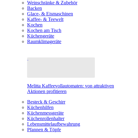
Weinschränke & Zubehör
Backen
Glace- & Eismaschinen
Kaffee- & Teewelt
Kochen
Kochen am Tisch
Küchengeräte
Raumklimageräte
Melitta Kaffeevollautomaten: von attraktiven
Aktionen profitieren
Besteck & Geschirr
Küchenhilfen
Küchenmessgeräte
Küchenrollenhalter
Lebensmittelaufbewahrung
Pfannen & Töpfe