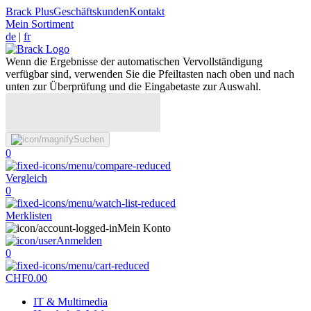
Brack Plus
Geschäftskunden
Kontakt
Mein Sortiment
de
|
fr
Wenn die Ergebnisse der automatischen Vervollständigung
verfügbar sind, verwenden Sie die Pfeiltasten nach oben und nach
unten zur Überprüfung und die Eingabetaste zur Auswahl.
Suchen
0
Vergleich
0
Merklisten
Mein Konto
Anmelden
0
CHF
0.00
IT & Multimedia