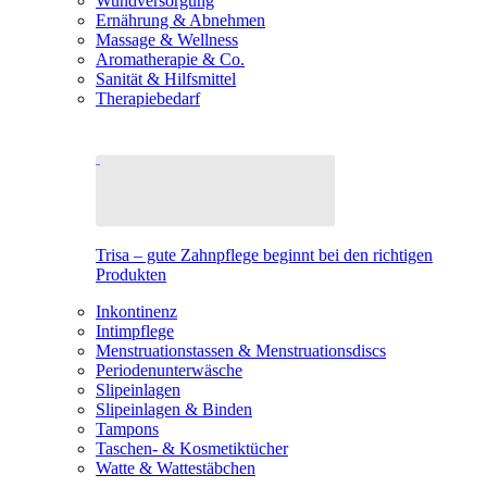
Wundversorgung
Ernährung & Abnehmen
Massage & Wellness
Aromatherapie & Co.
Sanität & Hilfsmittel
Therapiebedarf
Trisa – gute Zahnpflege beginnt bei den richtigen
Produkten
Inkontinenz
Intimpflege
Menstruationstassen & Menstruationsdiscs
Periodenunterwäsche
Slipeinlagen
Slipeinlagen & Binden
Tampons
Taschen- & Kosmetiktücher
Watte & Wattestäbchen