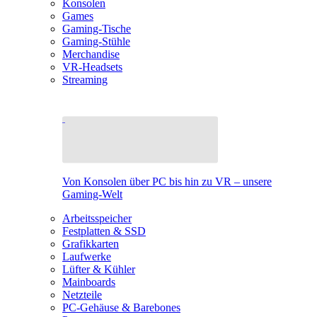
Konsolen
Games
Gaming-Tische
Gaming-Stühle
Merchandise
VR-Headsets
Streaming
Von Konsolen über PC bis hin zu VR – unsere
Gaming-Welt
Arbeitsspeicher
Festplatten & SSD
Grafikkarten
Laufwerke
Lüfter & Kühler
Mainboards
Netzteile
PC-Gehäuse & Barebones