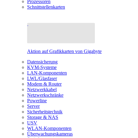
Prozessoren
Schnittstellenkarten
Aktion auf Grafikkarten von Gigabyte
Datensicherung
KVM-Systeme
LAN-Komponenten
LWL/Glasfaser
Modem & Router
Netzwerkkabel
Netzwerkschränke
Powerline
Server
Sicherheitstechnik
Storage & NAS
USV
WLAN-Komponenten
Überwachungskameras