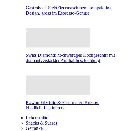
Gastroback Siebträgermaschinen: kompakt im
Design, gross im Espresso-Genuss
Swiss Diamond: hochwertiges Kochgeschirr mit
diamantverstärkter Antihaftbeschichtung
Kawaii Filzstifte & Fasermaler: Kreativ.
Niedlich. Inspirierend.
Lebensmittel
Snacks & Süsses
Getränke