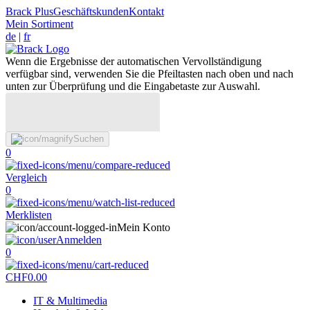
Brack Plus
Geschäftskunden
Kontakt
Mein Sortiment
de
|
fr
Wenn die Ergebnisse der automatischen Vervollständigung
verfügbar sind, verwenden Sie die Pfeiltasten nach oben und nach
unten zur Überprüfung und die Eingabetaste zur Auswahl.
Suchen
0
Vergleich
0
Merklisten
Mein Konto
Anmelden
0
CHF
0.00
IT & Multimedia