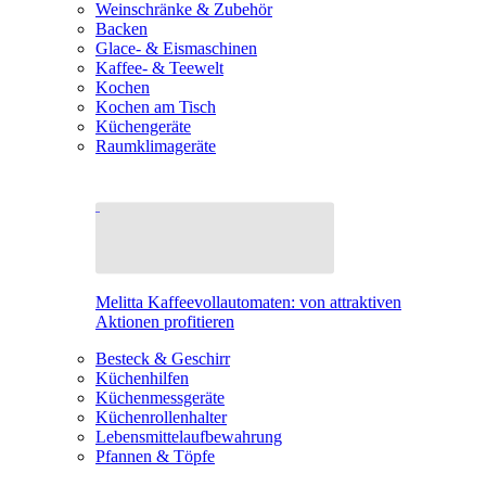
Weinschränke & Zubehör
Backen
Glace- & Eismaschinen
Kaffee- & Teewelt
Kochen
Kochen am Tisch
Küchengeräte
Raumklimageräte
Melitta Kaffeevollautomaten: von attraktiven
Aktionen profitieren
Besteck & Geschirr
Küchenhilfen
Küchenmessgeräte
Küchenrollenhalter
Lebensmittelaufbewahrung
Pfannen & Töpfe