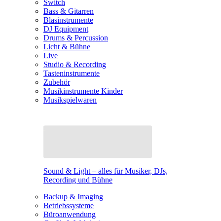
Switch
Bass & Gitarren
Blasinstrumente
DJ Equipment
Drums & Percussion
Licht & Bühne
Live
Studio & Recording
Tasteninstrumente
Zubehör
Musikinstrumente Kinder
Musikspielwaren
Sound & Light – alles für Musiker, DJs,
Recording und Bühne
Backup & Imaging
Betriebssysteme
Büroanwendung