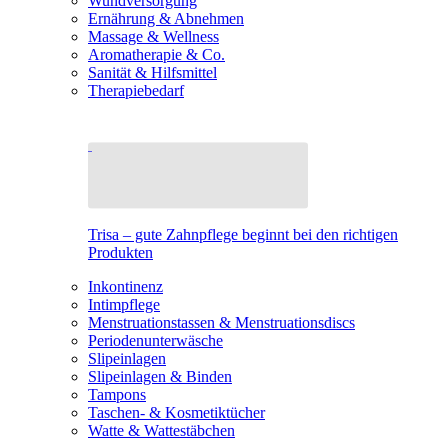
Wundversorgung
Ernährung & Abnehmen
Massage & Wellness
Aromatherapie & Co.
Sanität & Hilfsmittel
Therapiebedarf
Trisa – gute Zahnpflege beginnt bei den richtigen
Produkten
Inkontinenz
Intimpflege
Menstruationstassen & Menstruationsdiscs
Periodenunterwäsche
Slipeinlagen
Slipeinlagen & Binden
Tampons
Taschen- & Kosmetiktücher
Watte & Wattestäbchen