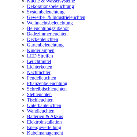
Küche & Wassersysteme
Dekorationsbeleuchtung
Systembeleuchtung
Gewerbe- & Industrieleuchten
Weihnachtsbeleuchtung
Beleuchtungszubehör
Badezimmerleuchten
Deckenleuchten
Gartenbeleuchtung
Kinderlampen
LED Streifen
Leuchtmittel
Lichterketten
Nachtlichter
Pendelleuchten
Pflanzenbeleuchtung
Schreibtischleuchten
Stehleuchten
Tischleuchten
Unterbauleuchten
Wandleuchten
Batterien & Akkus
Elektroinstallation
Energieverteilung
Kabelmanagement