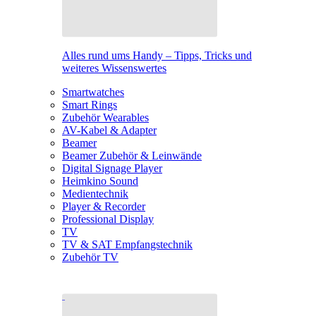
Alles rund ums Handy – Tipps, Tricks und
weiteres Wissenswertes
Smartwatches
Smart Rings
Zubehör Wearables
AV-Kabel & Adapter
Beamer
Beamer Zubehör & Leinwände
Digital Signage Player
Heimkino Sound
Medientechnik
Player & Recorder
Professional Display
TV
TV & SAT Empfangstechnik
Zubehör TV