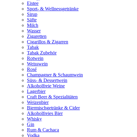
Eistee
Sport- & Wellnessgetränke
Sirup
Säfte
Milch
Wasser
Zigaretten
Cigarillos & Zigarren
Tabak
Tabak Zubehör
Rotwein
Weisswein
Rosé
Champagner & Schaumwein
Süss- & Dessertwein
Alkoholfreie Weine
Lagerbier
Craft Beer & Spezialitäten
Weizenbier
Biermischgetränke & Cider
Alkoholfreies Bier
Whisky
Gin
Rum & Cachaça
Vodka