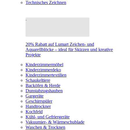
Technisches Zeichnen
20% Rabatt auf Lumart Zeichen- und
Aquarellblöcke – ideal für Skizzen und kreative
Projekte
Kinderzimmermöbel
Kinderzimmerdeko
Kinderzimmertextilien
Schaukeltiere
Backöfen & Herde
Dunstabzugshauben
Gargeräte
Geschirrspüler
Handtrockner
Kochfeld
Kühl- und Gefriergeräte
Vakuumier- & Wärmeschublade
Waschen & Trocknen