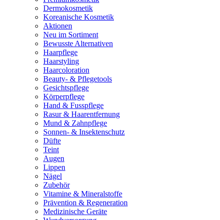
Dermokosmetik
Koreanische Kosmetik
Aktionen
Neu im Sortiment
Bewusste Alternativen
Haarpflege
Haarstyling
Haarcoloration
Beauty- & Pflegetools
Gesichtspflege
Körperpflege
Hand & Fusspflege
Rasur & Haarentfernung
Mund & Zahnpflege
Sonnen- & Insektenschutz
Düfte
Teint
Augen
Lippen
Nägel
Zubehör
Vitamine & Mineralstoffe
Prävention & Regeneration
Medizinische Geräte