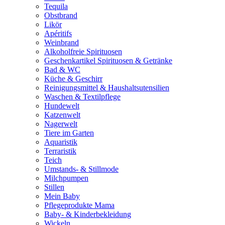
Tequila
Obstbrand
Likör
Apéritifs
Weinbrand
Alkoholfreie Spirituosen
Geschenkartikel Spirituosen & Getränke
Bad & WC
Küche & Geschirr
Reinigungsmittel & Haushaltsutensilien
Waschen & Textilpflege
Hundewelt
Katzenwelt
Nagerwelt
Tiere im Garten
Aquaristik
Terraristik
Teich
Umstands- & Stillmode
Milchpumpen
Stillen
Mein Baby
Pflegeprodukte Mama
Baby- & Kinderbekleidung
Wickeln