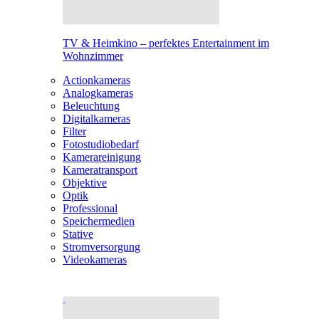
TV & Heimkino – perfektes Entertainment im
Wohnzimmer
Actionkameras
Analogkameras
Beleuchtung
Digitalkameras
Filter
Fotostudiobedarf
Kamerareinigung
Kameratransport
Objektive
Optik
Professional
Speichermedien
Stative
Stromversorgung
Videokameras