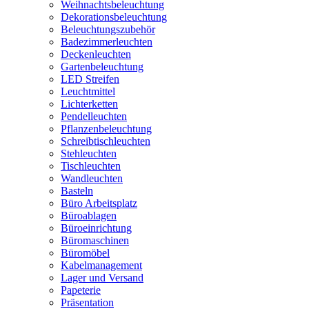
Weihnachtsbeleuchtung
Dekorationsbeleuchtung
Beleuchtungszubehör
Badezimmerleuchten
Deckenleuchten
Gartenbeleuchtung
LED Streifen
Leuchtmittel
Lichterketten
Pendelleuchten
Pflanzenbeleuchtung
Schreibtischleuchten
Stehleuchten
Tischleuchten
Wandleuchten
Basteln
Büro Arbeitsplatz
Büroablagen
Büroeinrichtung
Büromaschinen
Büromöbel
Kabelmanagement
Lager und Versand
Papeterie
Präsentation