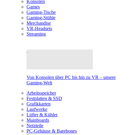
Konsolen
Games
Gaming-Tische
Gaming-Stühle
Merchandise
VR-Headsets
Streaming
Von Konsolen über PC bis hin zu VR – unsere
Gaming-Welt
Arbeitsspeicher
Festplatten & SSD
Grafikkarten
Laufwerke
Lüfter & Kühler
Mainboards
Netzteile
PC-Gehäuse & Barebones