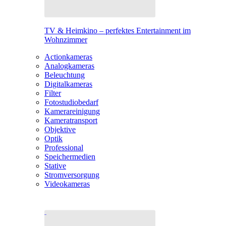
TV & Heimkino – perfektes Entertainment im
Wohnzimmer
Actionkameras
Analogkameras
Beleuchtung
Digitalkameras
Filter
Fotostudiobedarf
Kamerareinigung
Kameratransport
Objektive
Optik
Professional
Speichermedien
Stative
Stromversorgung
Videokameras