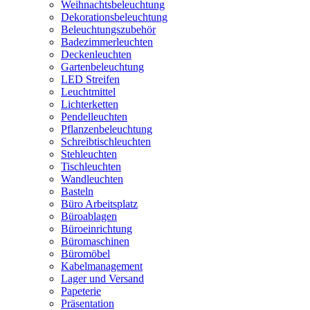
Weihnachtsbeleuchtung
Dekorationsbeleuchtung
Beleuchtungszubehör
Badezimmerleuchten
Deckenleuchten
Gartenbeleuchtung
LED Streifen
Leuchtmittel
Lichterketten
Pendelleuchten
Pflanzenbeleuchtung
Schreibtischleuchten
Stehleuchten
Tischleuchten
Wandleuchten
Basteln
Büro Arbeitsplatz
Büroablagen
Büroeinrichtung
Büromaschinen
Büromöbel
Kabelmanagement
Lager und Versand
Papeterie
Präsentation