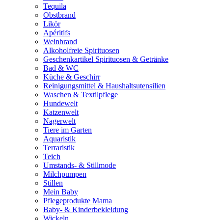
Tequila
Obstbrand
Likör
Apéritifs
Weinbrand
Alkoholfreie Spirituosen
Geschenkartikel Spirituosen & Getränke
Bad & WC
Küche & Geschirr
Reinigungsmittel & Haushaltsutensilien
Waschen & Textilpflege
Hundewelt
Katzenwelt
Nagerwelt
Tiere im Garten
Aquaristik
Terraristik
Teich
Umstands- & Stillmode
Milchpumpen
Stillen
Mein Baby
Pflegeprodukte Mama
Baby- & Kinderbekleidung
Wickeln