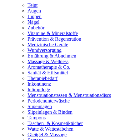
Teint
Augen
Lippen
Nägel
Zubehör
Vitamine & Mineralstoffe
Prävention & Regeneration
Medizinische Geräte
Wundversorgung
Ernährung & Abnehmen
Massage & Wellness
Aromatherapie & Co.
Sanität & Hilfsmittel
Therapiebedarf
Inkontinenz
Intimpflege
Menstruationstassen & Menstruationsdiscs
Periodenunterwäsche
Slipeinlagen
Slipeinlagen & Binden
Tampons
Taschen- & Kosmetiktücher
Watte & Wattestäbchen
Gleitgel & Massage