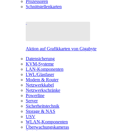
Prozessoren
Schnittstellenkarten
Aktion auf Grafikkarten von Gigabyte
Datensicherung
KVM-Systeme
LAN-Komponenten
LWL/Glasfaser
Modem & Router
Netzwerkkabel
Netzwerkschränke
Powerline
Server
Sicherheitstechnik
Storage & NAS
USV
WLAN-Komponenten
Überwachungskameras