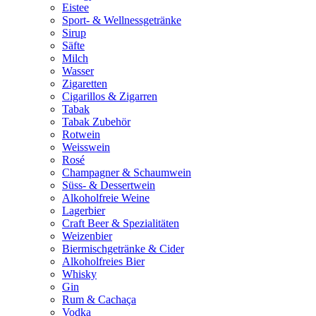
Eistee
Sport- & Wellnessgetränke
Sirup
Säfte
Milch
Wasser
Zigaretten
Cigarillos & Zigarren
Tabak
Tabak Zubehör
Rotwein
Weisswein
Rosé
Champagner & Schaumwein
Süss- & Dessertwein
Alkoholfreie Weine
Lagerbier
Craft Beer & Spezialitäten
Weizenbier
Biermischgetränke & Cider
Alkoholfreies Bier
Whisky
Gin
Rum & Cachaça
Vodka