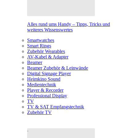
Alles rund ums Handy – Tipps, Tricks und
weiteres Wissenswertes
Smartwatches
Smart Rings
Zubehör Wearables
AV-Kabel & Adapter
Beamer
Beamer Zubehör & Leinwände
Digital Signage Player
Heimkino Sound
Medientechnik
Player & Recorder
Professional Display
TV
TV & SAT Empfangstechnik
Zubehör TV