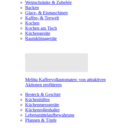
Weinschränke & Zubehör
Backen
Glace- & Eismaschinen
Kaffee- & Teewelt
Kochen
Kochen am Tisch
Küchengeräte
Raumklimageräte
Melitta Kaffeevollautomaten: von attraktiven
Aktionen profitieren
Besteck & Geschirr
Küchenhilfen
Küchenmessgeräte
Küchenrollenhalter
Lebensmittelaufbewahrung
Pfannen & Töpfe