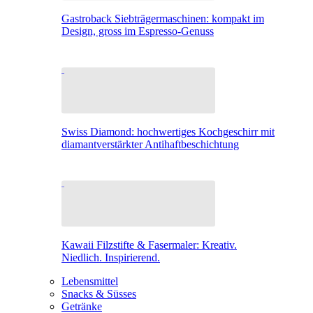
Gastroback Siebträgermaschinen: kompakt im
Design, gross im Espresso-Genuss
Swiss Diamond: hochwertiges Kochgeschirr mit
diamantverstärkter Antihaftbeschichtung
Kawaii Filzstifte & Fasermaler: Kreativ.
Niedlich. Inspirierend.
Lebensmittel
Snacks & Süsses
Getränke