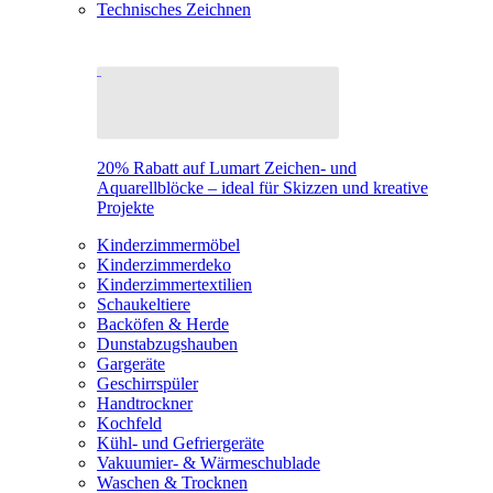
Technisches Zeichnen
20% Rabatt auf Lumart Zeichen- und
Aquarellblöcke – ideal für Skizzen und kreative
Projekte
Kinderzimmermöbel
Kinderzimmerdeko
Kinderzimmertextilien
Schaukeltiere
Backöfen & Herde
Dunstabzugshauben
Gargeräte
Geschirrspüler
Handtrockner
Kochfeld
Kühl- und Gefriergeräte
Vakuumier- & Wärmeschublade
Waschen & Trocknen