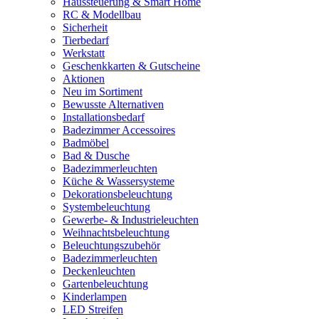
Haussteuerung & Smart Home
RC & Modellbau
Sicherheit
Tierbedarf
Werkstatt
Geschenkkarten & Gutscheine
Aktionen
Neu im Sortiment
Bewusste Alternativen
Installationsbedarf
Badezimmer Accessoires
Badmöbel
Bad & Dusche
Badezimmerleuchten
Küche & Wassersysteme
Dekorationsbeleuchtung
Systembeleuchtung
Gewerbe- & Industrieleuchten
Weihnachtsbeleuchtung
Beleuchtungszubehör
Badezimmerleuchten
Deckenleuchten
Gartenbeleuchtung
Kinderlampen
LED Streifen