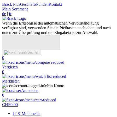
Brack Plus
Geschäftskunden
Kontakt
Mein Sortiment
de
|
fr
Wenn die Ergebnisse der automatischen Vervollständigung
verfügbar sind, verwenden Sie die Pfeiltasten nach oben und nach
unten zur Überprüfung und die Eingabetaste zur Auswahl.
Suchen
0
Vergleich
0
Merklisten
Mein Konto
Anmelden
0
CHF
0.00
IT & Multimedia