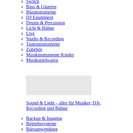
Switch
Bass & Gitarren
Blasinstrumente
DJ Equipment
Drums & Percussion
Licht & Bühne
Live
Studio & Recording
Tasteninstrumente
Zubehör
Musikinstrumente Kinder
Musikspielwaren
Sound & Light – alles für Musiker, DJs,
Recording und Bühne
Backup & Imaging
Betriebssysteme
Büroanwendung