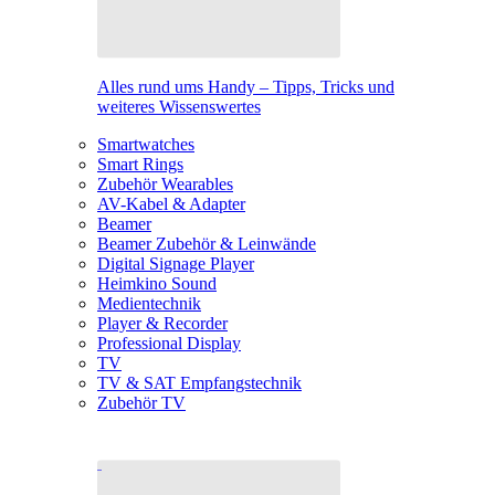
Alles rund ums Handy – Tipps, Tricks und
weiteres Wissenswertes
Smartwatches
Smart Rings
Zubehör Wearables
AV-Kabel & Adapter
Beamer
Beamer Zubehör & Leinwände
Digital Signage Player
Heimkino Sound
Medientechnik
Player & Recorder
Professional Display
TV
TV & SAT Empfangstechnik
Zubehör TV