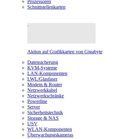
Prozessoren
Schnittstellenkarten
Aktion auf Grafikkarten von Gigabyte
Datensicherung
KVM-Systeme
LAN-Komponenten
LWL/Glasfaser
Modem & Router
Netzwerkkabel
Netzwerkschränke
Powerline
Server
Sicherheitstechnik
Storage & NAS
USV
WLAN-Komponenten
Überwachungskameras