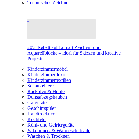
Technisches Zeichnen
20% Rabatt auf Lumart Zeichen- und
Aquarellblöcke – ideal für Skizzen und kreative
Projekte
Kinderzimmermöbel
Kinderzimmerdeko
Kinderzimmertextilien
Schaukeltiere
Backöfen & Herde
Dunstabzugshauben
Gargeräte
Geschirrspüler
Handtrockner
Kochfeld
Kühl- und Gefriergeräte
Vakuumier- & Wärmeschublade
Waschen & Trocknen