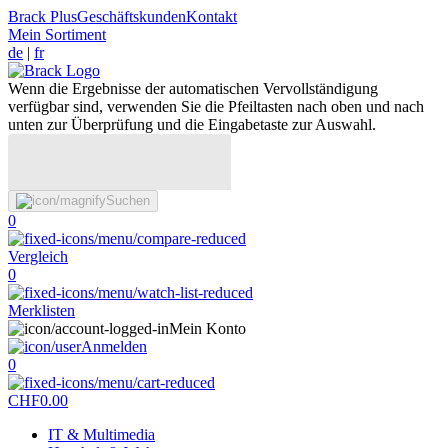
Brack Plus
Geschäftskunden
Kontakt
Mein Sortiment
de
|
fr
Wenn die Ergebnisse der automatischen Vervollständigung
verfügbar sind, verwenden Sie die Pfeiltasten nach oben und nach
unten zur Überprüfung und die Eingabetaste zur Auswahl.
Suchen
0
Vergleich
0
Merklisten
Mein Konto
Anmelden
0
CHF
0.00
IT & Multimedia