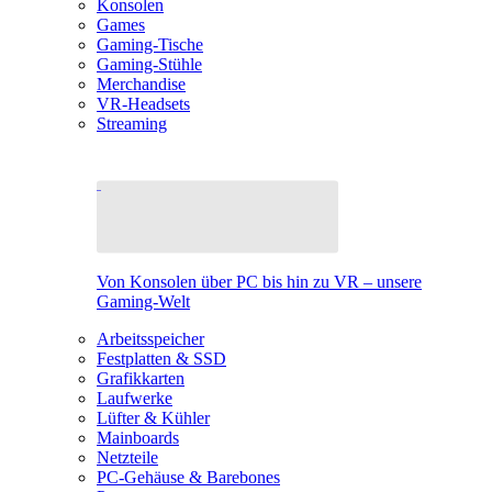
Konsolen
Games
Gaming-Tische
Gaming-Stühle
Merchandise
VR-Headsets
Streaming
Von Konsolen über PC bis hin zu VR – unsere
Gaming-Welt
Arbeitsspeicher
Festplatten & SSD
Grafikkarten
Laufwerke
Lüfter & Kühler
Mainboards
Netzteile
PC-Gehäuse & Barebones