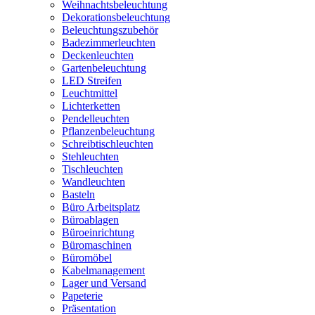
Weihnachtsbeleuchtung
Dekorationsbeleuchtung
Beleuchtungszubehör
Badezimmerleuchten
Deckenleuchten
Gartenbeleuchtung
LED Streifen
Leuchtmittel
Lichterketten
Pendelleuchten
Pflanzenbeleuchtung
Schreibtischleuchten
Stehleuchten
Tischleuchten
Wandleuchten
Basteln
Büro Arbeitsplatz
Büroablagen
Büroeinrichtung
Büromaschinen
Büromöbel
Kabelmanagement
Lager und Versand
Papeterie
Präsentation