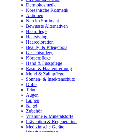
Dermokosmetik
Koreanische Kosmetik
Aktionen
Neu im Sortiment
Bewusste Alternativen
Haarpflege
Haarstyling
Haarcoloration
Beauty- & Pflegetools
Gesichtspflege
Körperpflege
Hand & Fusspflege
Rasur & Haarentfernung
Mund & Zahnpflege
Sonnen- & Insektenschutz
Düfte
Teint
Augen
Lippen
Nägel
Zubehör
Vitamine & Mineralstoffe
Prävention & Regeneration
Medizinische Geräte