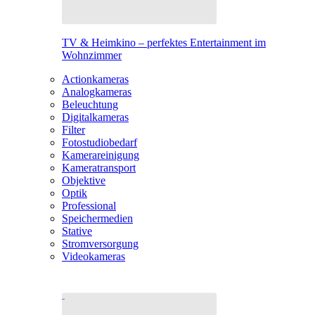
TV & Heimkino – perfektes Entertainment im
Wohnzimmer
Actionkameras
Analogkameras
Beleuchtung
Digitalkameras
Filter
Fotostudiobedarf
Kamerareinigung
Kameratransport
Objektive
Optik
Professional
Speichermedien
Stative
Stromversorgung
Videokameras