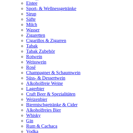
Eistee
Sport- & Wellnessgetränke
Sirup
Säfte
Milch
Wasser
Zigaretten
Cigarillos & Zigarren
Tabak
Tabak Zubehör
Rotwein
Weisswein
Rosé
Champagner & Schaumwein
Süss- & Dessertwein
Alkoholfreie Weine
Lagerbier
Craft Beer & Spezialitäten
Weizenbier
Biermischgetränke & Cider
Alkoholfreies Bier
Whisky
Gin
Rum & Cachaça
Vodka