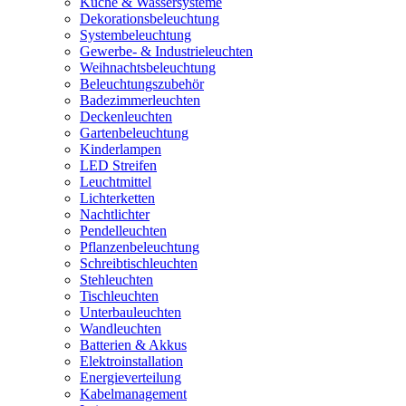
Küche & Wassersysteme
Dekorationsbeleuchtung
Systembeleuchtung
Gewerbe- & Industrieleuchten
Weihnachtsbeleuchtung
Beleuchtungszubehör
Badezimmerleuchten
Deckenleuchten
Gartenbeleuchtung
Kinderlampen
LED Streifen
Leuchtmittel
Lichterketten
Nachtlichter
Pendelleuchten
Pflanzenbeleuchtung
Schreibtischleuchten
Stehleuchten
Tischleuchten
Unterbauleuchten
Wandleuchten
Batterien & Akkus
Elektroinstallation
Energieverteilung
Kabelmanagement