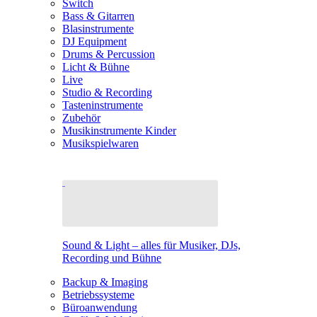
Switch
Bass & Gitarren
Blasinstrumente
DJ Equipment
Drums & Percussion
Licht & Bühne
Live
Studio & Recording
Tasteninstrumente
Zubehör
Musikinstrumente Kinder
Musikspielwaren
Sound & Light – alles für Musiker, DJs,
Recording und Bühne
Backup & Imaging
Betriebssysteme
Büroanwendung