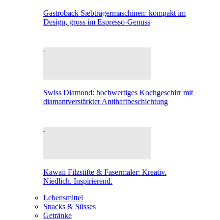
Gastroback Siebträgermaschinen: kompakt im
Design, gross im Espresso-Genuss
Swiss Diamond: hochwertiges Kochgeschirr mit
diamantverstärkter Antihaftbeschichtung
Kawaii Filzstifte & Fasermaler: Kreativ.
Niedlich. Inspirierend.
Lebensmittel
Snacks & Süsses
Getränke