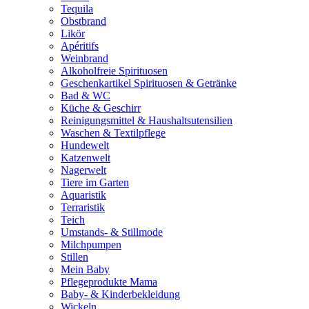
Tequila
Obstbrand
Likör
Apéritifs
Weinbrand
Alkoholfreie Spirituosen
Geschenkartikel Spirituosen & Getränke
Bad & WC
Küche & Geschirr
Reinigungsmittel & Haushaltsutensilien
Waschen & Textilpflege
Hundewelt
Katzenwelt
Nagerwelt
Tiere im Garten
Aquaristik
Terraristik
Teich
Umstands- & Stillmode
Milchpumpen
Stillen
Mein Baby
Pflegeprodukte Mama
Baby- & Kinderbekleidung
Wickeln