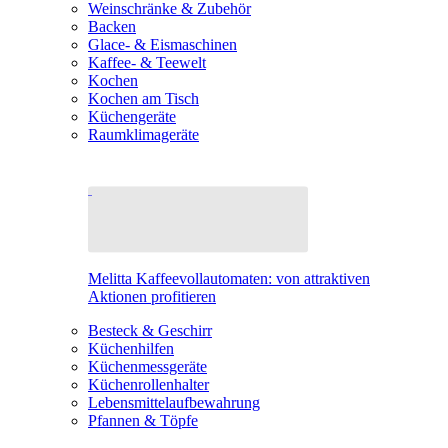
Weinschränke & Zubehör
Backen
Glace- & Eismaschinen
Kaffee- & Teewelt
Kochen
Kochen am Tisch
Küchengeräte
Raumklimageräte
Melitta Kaffeevollautomaten: von attraktiven
Aktionen profitieren
Besteck & Geschirr
Küchenhilfen
Küchenmessgeräte
Küchenrollenhalter
Lebensmittelaufbewahrung
Pfannen & Töpfe