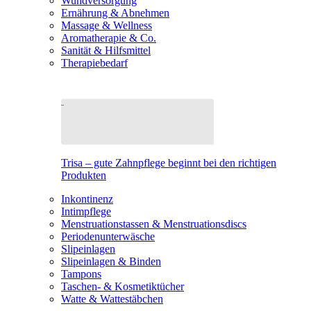
Wundversorgung
Ernährung & Abnehmen
Massage & Wellness
Aromatherapie & Co.
Sanität & Hilfsmittel
Therapiebedarf
Trisa – gute Zahnpflege beginnt bei den richtigen
Produkten
Inkontinenz
Intimpflege
Menstruationstassen & Menstruationsdiscs
Periodenunterwäsche
Slipeinlagen
Slipeinlagen & Binden
Tampons
Taschen- & Kosmetiktücher
Watte & Wattestäbchen