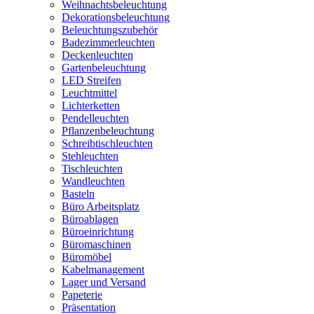
Weihnachtsbeleuchtung
Dekorationsbeleuchtung
Beleuchtungszubehör
Badezimmerleuchten
Deckenleuchten
Gartenbeleuchtung
LED Streifen
Leuchtmittel
Lichterketten
Pendelleuchten
Pflanzenbeleuchtung
Schreibtischleuchten
Stehleuchten
Tischleuchten
Wandleuchten
Basteln
Büro Arbeitsplatz
Büroablagen
Büroeinrichtung
Büromaschinen
Büromöbel
Kabelmanagement
Lager und Versand
Papeterie
Präsentation