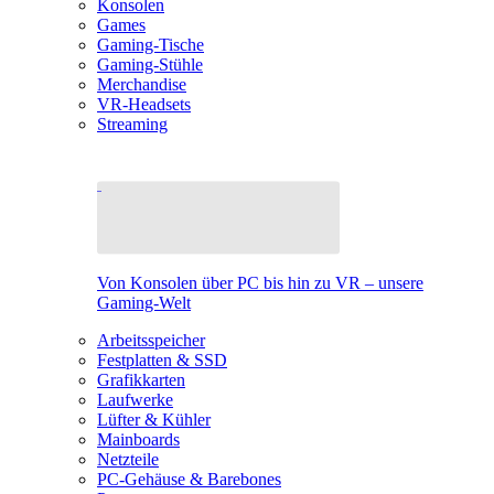
Konsolen
Games
Gaming-Tische
Gaming-Stühle
Merchandise
VR-Headsets
Streaming
Von Konsolen über PC bis hin zu VR – unsere
Gaming-Welt
Arbeitsspeicher
Festplatten & SSD
Grafikkarten
Laufwerke
Lüfter & Kühler
Mainboards
Netzteile
PC-Gehäuse & Barebones