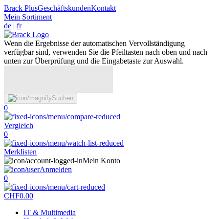
Brack Plus
Geschäftskunden
Kontakt
Mein Sortiment
de
|
fr
Wenn die Ergebnisse der automatischen Vervollständigung
verfügbar sind, verwenden Sie die Pfeiltasten nach oben und nach
unten zur Überprüfung und die Eingabetaste zur Auswahl.
Suchen
0
Vergleich
0
Merklisten
Mein Konto
Anmelden
0
CHF
0.00
IT & Multimedia