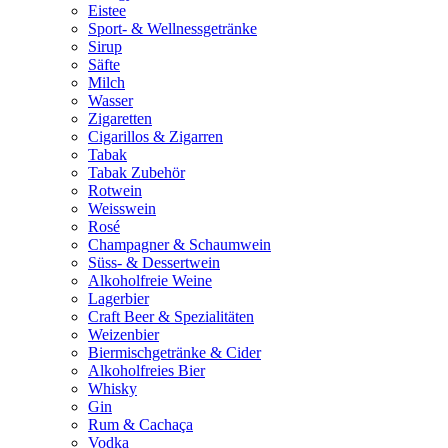
Eistee
Sport- & Wellnessgetränke
Sirup
Säfte
Milch
Wasser
Zigaretten
Cigarillos & Zigarren
Tabak
Tabak Zubehör
Rotwein
Weisswein
Rosé
Champagner & Schaumwein
Süss- & Dessertwein
Alkoholfreie Weine
Lagerbier
Craft Beer & Spezialitäten
Weizenbier
Biermischgetränke & Cider
Alkoholfreies Bier
Whisky
Gin
Rum & Cachaça
Vodka