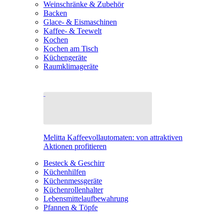
Weinschränke & Zubehör
Backen
Glace- & Eismaschinen
Kaffee- & Teewelt
Kochen
Kochen am Tisch
Küchengeräte
Raumklimageräte
Melitta Kaffeevollautomaten: von attraktiven
Aktionen profitieren
Besteck & Geschirr
Küchenhilfen
Küchenmessgeräte
Küchenrollenhalter
Lebensmittelaufbewahrung
Pfannen & Töpfe