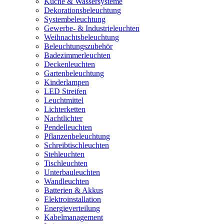
Küche & Wassersysteme
Dekorationsbeleuchtung
Systembeleuchtung
Gewerbe- & Industrieleuchten
Weihnachtsbeleuchtung
Beleuchtungszubehör
Badezimmerleuchten
Deckenleuchten
Gartenbeleuchtung
Kinderlampen
LED Streifen
Leuchtmittel
Lichterketten
Nachtlichter
Pendelleuchten
Pflanzenbeleuchtung
Schreibtischleuchten
Stehleuchten
Tischleuchten
Unterbauleuchten
Wandleuchten
Batterien & Akkus
Elektroinstallation
Energieverteilung
Kabelmanagement