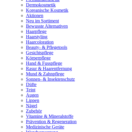
Dermokosmetik
Koreanische Kosmetik
Aktionen
Neu im Sortiment
Bewusste Alternativen
Haarpflege
Haarstyling
Haarcoloration
Beauty- & Pflegetools
Gesichtspflege
Körperpflege
Hand & Fusspflege
Rasur & Haarentfernung
Mund & Zahnpflege
Sonnen- & Insektenschutz
Düfte
Teint
Augen
Lippen
Nägel
Zubehör
Vitamine & Mineralstoffe
Prävention & Regeneration
Medizinische Geräte