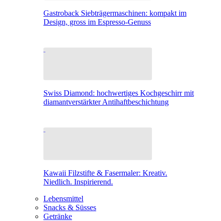
Gastroback Siebträgermaschinen: kompakt im
Design, gross im Espresso-Genuss
Swiss Diamond: hochwertiges Kochgeschirr mit
diamantverstärkter Antihaftbeschichtung
Kawaii Filzstifte & Fasermaler: Kreativ.
Niedlich. Inspirierend.
Lebensmittel
Snacks & Süsses
Getränke