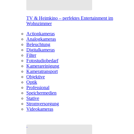
TV & Heimkino – perfektes Entertainment im
Wohnzimmer
Actionkameras
Analogkameras
Beleuchtung
Digitalkameras
Filter
Fotostudiobedarf
Kamerareinigung
Kameratransport
Objektive
Optik
Professional
Speichermedien
Stative
Stromversorgung
Videokameras