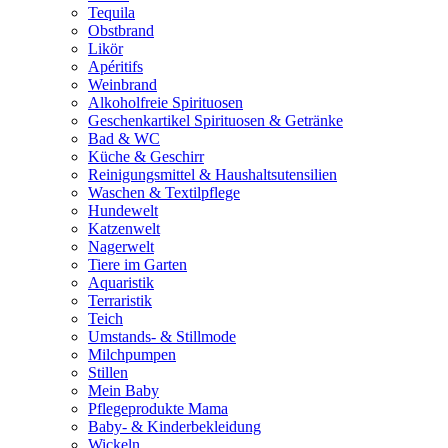
Tequila
Obstbrand
Likör
Apéritifs
Weinbrand
Alkoholfreie Spirituosen
Geschenkartikel Spirituosen & Getränke
Bad & WC
Küche & Geschirr
Reinigungsmittel & Haushaltsutensilien
Waschen & Textilpflege
Hundewelt
Katzenwelt
Nagerwelt
Tiere im Garten
Aquaristik
Terraristik
Teich
Umstands- & Stillmode
Milchpumpen
Stillen
Mein Baby
Pflegeprodukte Mama
Baby- & Kinderbekleidung
Wickeln