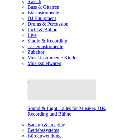
Switch
Bass & Gitarren
Blasinstrumente
DJ Equipment
Drums & Percussion
Licht & Bühne
Live
Studio & Recording
Tasteninstrumente
Zubehör
Musikinstrumente Kinder
Musikspielwaren
Sound & Light – alles für Musiker, DJs,
Recording und Bühne
Backup & Imaging
Betriebssysteme
Büroanwendung