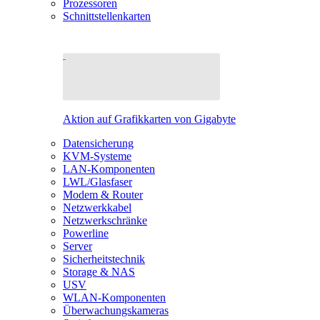
Prozessoren
Schnittstellenkarten
Aktion auf Grafikkarten von Gigabyte
Datensicherung
KVM-Systeme
LAN-Komponenten
LWL/Glasfaser
Modem & Router
Netzwerkkabel
Netzwerkschränke
Powerline
Server
Sicherheitstechnik
Storage & NAS
USV
WLAN-Komponenten
Überwachungskameras