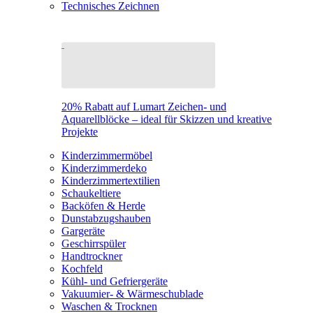
Technisches Zeichnen
20% Rabatt auf Lumart Zeichen- und
Aquarellblöcke – ideal für Skizzen und kreative
Projekte
Kinderzimmermöbel
Kinderzimmerdeko
Kinderzimmertextilien
Schaukeltiere
Backöfen & Herde
Dunstabzugshauben
Gargeräte
Geschirrspüler
Handtrockner
Kochfeld
Kühl- und Gefriergeräte
Vakuumier- & Wärmeschublade
Waschen & Trocknen