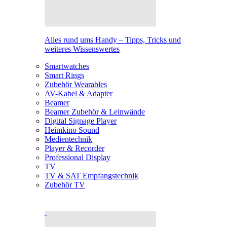
Alles rund ums Handy – Tipps, Tricks und
weiteres Wissenswertes
Smartwatches
Smart Rings
Zubehör Wearables
AV-Kabel & Adapter
Beamer
Beamer Zubehör & Leinwände
Digital Signage Player
Heimkino Sound
Medientechnik
Player & Recorder
Professional Display
TV
TV & SAT Empfangstechnik
Zubehör TV