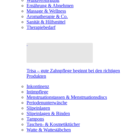
Wundversorgung
Ernährung & Abnehmen
Massage & Wellness
Aromatherapie & Co.
Sanität & Hilfsmittel
Therapiebedarf
Trisa – gute Zahnpflege beginnt bei den richtigen
Produkten
Inkontinenz
Intimpflege
Menstruationstassen & Menstruationsdiscs
Periodenunterwäsche
Slipeinlagen
Slipeinlagen & Binden
Tampons
Taschen- & Kosmetiktücher
Watte & Wattestäbchen