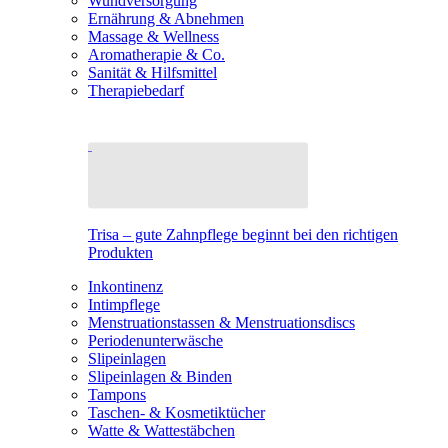
Wundversorgung
Ernährung & Abnehmen
Massage & Wellness
Aromatherapie & Co.
Sanität & Hilfsmittel
Therapiebedarf
Trisa – gute Zahnpflege beginnt bei den richtigen
Produkten
Inkontinenz
Intimpflege
Menstruationstassen & Menstruationsdiscs
Periodenunterwäsche
Slipeinlagen
Slipeinlagen & Binden
Tampons
Taschen- & Kosmetiktücher
Watte & Wattestäbchen