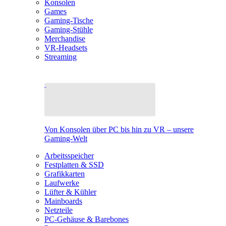
Konsolen
Games
Gaming-Tische
Gaming-Stühle
Merchandise
VR-Headsets
Streaming
Von Konsolen über PC bis hin zu VR – unsere
Gaming-Welt
Arbeitsspeicher
Festplatten & SSD
Grafikkarten
Laufwerke
Lüfter & Kühler
Mainboards
Netzteile
PC-Gehäuse & Barebones