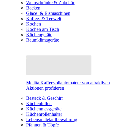
Weinschränke & Zubehör
Backen
Glace- & Eismaschinen
Kaffee- & Teewelt
Kochen
Kochen am Tisch
Küchengeräte
Raumklimageräte
Melitta Kaffeevollautomaten: von attraktiven
Aktionen profitieren
Besteck & Geschirr
Küchenhilfen
Küchenmessgeräte
Küchenrollenhalter
Lebensmittelaufbewahrung
Pfannen & Töpfe