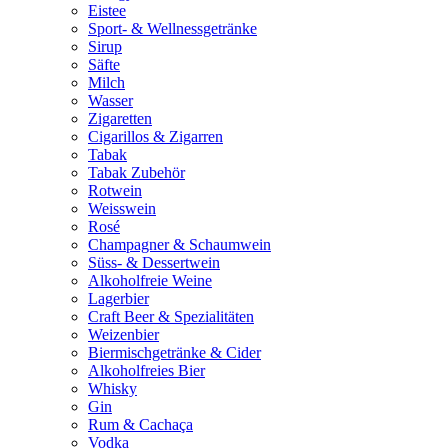
Eistee
Sport- & Wellnessgetränke
Sirup
Säfte
Milch
Wasser
Zigaretten
Cigarillos & Zigarren
Tabak
Tabak Zubehör
Rotwein
Weisswein
Rosé
Champagner & Schaumwein
Süss- & Dessertwein
Alkoholfreie Weine
Lagerbier
Craft Beer & Spezialitäten
Weizenbier
Biermischgetränke & Cider
Alkoholfreies Bier
Whisky
Gin
Rum & Cachaça
Vodka