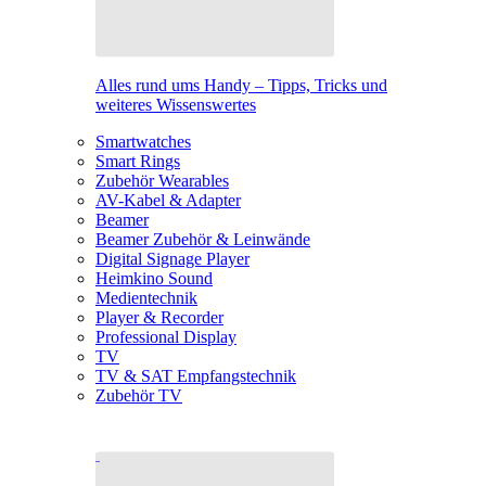
Alles rund ums Handy – Tipps, Tricks und
weiteres Wissenswertes
Smartwatches
Smart Rings
Zubehör Wearables
AV-Kabel & Adapter
Beamer
Beamer Zubehör & Leinwände
Digital Signage Player
Heimkino Sound
Medientechnik
Player & Recorder
Professional Display
TV
TV & SAT Empfangstechnik
Zubehör TV