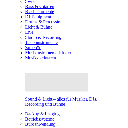
Switch
Bass & Gitarren
Blasinstrumente
DJ Equipment
Drums & Percussion
Licht & Bühne
Live
Studio & Recording
Tasteninstrumente
Zubehör
Musikinstrumente Kinder
Musikspielwaren
Sound & Light – alles für Musiker, DJs,
Recording und Bühne
Backup & Imaging
Betriebssysteme
Büroanwendung