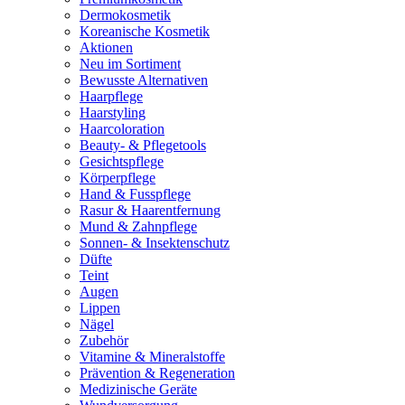
Dermokosmetik
Koreanische Kosmetik
Aktionen
Neu im Sortiment
Bewusste Alternativen
Haarpflege
Haarstyling
Haarcoloration
Beauty- & Pflegetools
Gesichtspflege
Körperpflege
Hand & Fusspflege
Rasur & Haarentfernung
Mund & Zahnpflege
Sonnen- & Insektenschutz
Düfte
Teint
Augen
Lippen
Nägel
Zubehör
Vitamine & Mineralstoffe
Prävention & Regeneration
Medizinische Geräte