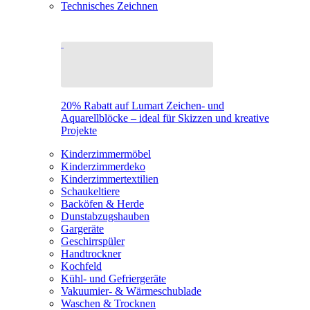
Technisches Zeichnen
20% Rabatt auf Lumart Zeichen- und
Aquarellblöcke – ideal für Skizzen und kreative
Projekte
Kinderzimmermöbel
Kinderzimmerdeko
Kinderzimmertextilien
Schaukeltiere
Backöfen & Herde
Dunstabzugshauben
Gargeräte
Geschirrspüler
Handtrockner
Kochfeld
Kühl- und Gefriergeräte
Vakuumier- & Wärmeschublade
Waschen & Trocknen