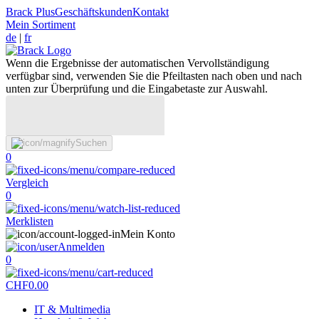
Brack Plus
Geschäftskunden
Kontakt
Mein Sortiment
de
|
fr
Wenn die Ergebnisse der automatischen Vervollständigung
verfügbar sind, verwenden Sie die Pfeiltasten nach oben und nach
unten zur Überprüfung und die Eingabetaste zur Auswahl.
Suchen
0
Vergleich
0
Merklisten
Mein Konto
Anmelden
0
CHF
0.00
IT & Multimedia