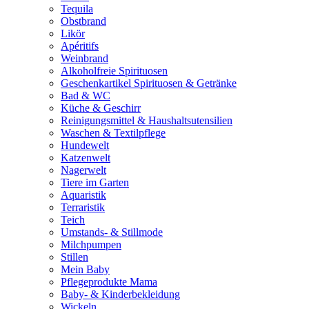
Tequila
Obstbrand
Likör
Apéritifs
Weinbrand
Alkoholfreie Spirituosen
Geschenkartikel Spirituosen & Getränke
Bad & WC
Küche & Geschirr
Reinigungsmittel & Haushaltsutensilien
Waschen & Textilpflege
Hundewelt
Katzenwelt
Nagerwelt
Tiere im Garten
Aquaristik
Terraristik
Teich
Umstands- & Stillmode
Milchpumpen
Stillen
Mein Baby
Pflegeprodukte Mama
Baby- & Kinderbekleidung
Wickeln