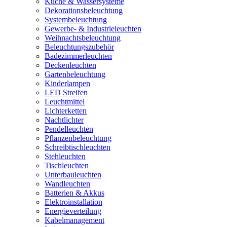
Küche & Wassersysteme
Dekorationsbeleuchtung
Systembeleuchtung
Gewerbe- & Industrieleuchten
Weihnachtsbeleuchtung
Beleuchtungszubehör
Badezimmerleuchten
Deckenleuchten
Gartenbeleuchtung
Kinderlampen
LED Streifen
Leuchtmittel
Lichterketten
Nachtlichter
Pendelleuchten
Pflanzenbeleuchtung
Schreibtischleuchten
Stehleuchten
Tischleuchten
Unterbauleuchten
Wandleuchten
Batterien & Akkus
Elektroinstallation
Energieverteilung
Kabelmanagement