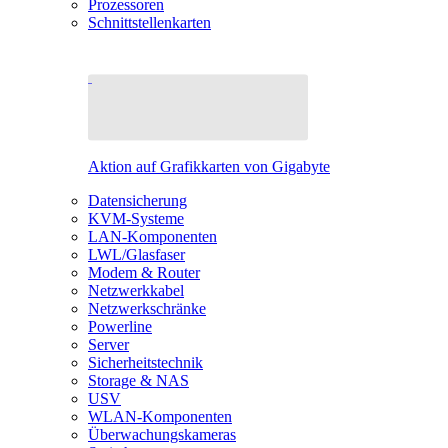
Prozessoren
Schnittstellenkarten
Aktion auf Grafikkarten von Gigabyte
Datensicherung
KVM-Systeme
LAN-Komponenten
LWL/Glasfaser
Modem & Router
Netzwerkkabel
Netzwerkschränke
Powerline
Server
Sicherheitstechnik
Storage & NAS
USV
WLAN-Komponenten
Überwachungskameras