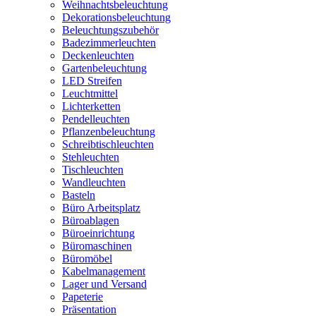
Weihnachtsbeleuchtung
Dekorationsbeleuchtung
Beleuchtungszubehör
Badezimmerleuchten
Deckenleuchten
Gartenbeleuchtung
LED Streifen
Leuchtmittel
Lichterketten
Pendelleuchten
Pflanzenbeleuchtung
Schreibtischleuchten
Stehleuchten
Tischleuchten
Wandleuchten
Basteln
Büro Arbeitsplatz
Büroablagen
Büroeinrichtung
Büromaschinen
Büromöbel
Kabelmanagement
Lager und Versand
Papeterie
Präsentation