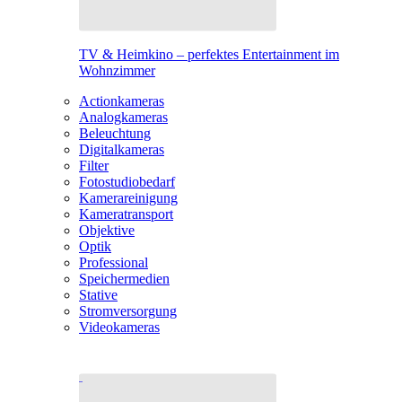
TV & Heimkino – perfektes Entertainment im
Wohnzimmer
Actionkameras
Analogkameras
Beleuchtung
Digitalkameras
Filter
Fotostudiobedarf
Kamerareinigung
Kameratransport
Objektive
Optik
Professional
Speichermedien
Stative
Stromversorgung
Videokameras