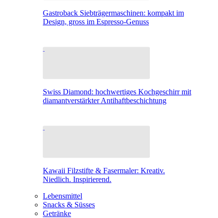
Gastroback Siebträgermaschinen: kompakt im
Design, gross im Espresso-Genuss
Swiss Diamond: hochwertiges Kochgeschirr mit
diamantverstärkter Antihaftbeschichtung
Kawaii Filzstifte & Fasermaler: Kreativ.
Niedlich. Inspirierend.
Lebensmittel
Snacks & Süsses
Getränke