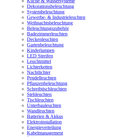
Küche & Wassersysteme
Dekorationsbeleuchtung
Systembeleuchtung
Gewerbe- & Industrieleuchten
Weihnachtsbeleuchtung
Beleuchtungszubehör
Badezimmerleuchten
Deckenleuchten
Gartenbeleuchtung
Kinderlampen
LED Streifen
Leuchtmittel
Lichterketten
Nachtlichter
Pendelleuchten
Pflanzenbeleuchtung
Schreibtischleuchten
Stehleuchten
Tischleuchten
Unterbauleuchten
Wandleuchten
Batterien & Akkus
Elektroinstallation
Energieverteilung
Kabelmanagement