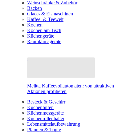
Weinschränke & Zubehör
Backen
Glace- & Eismaschinen
Kaffee- & Teewelt
Kochen
Kochen am Tisch
Küchengeräte
Raumklimageräte
Melitta Kaffeevollautomaten: von attraktiven
Aktionen profitieren
Besteck & Geschirr
Küchenhilfen
Küchenmessgeräte
Küchenrollenhalter
Lebensmittelaufbewahrung
Pfannen & Töpfe