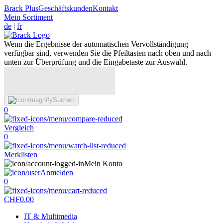
Brack Plus
Geschäftskunden
Kontakt
Mein Sortiment
de
|
fr
Wenn die Ergebnisse der automatischen Vervollständigung
verfügbar sind, verwenden Sie die Pfeiltasten nach oben und nach
unten zur Überprüfung und die Eingabetaste zur Auswahl.
Suchen
0
Vergleich
0
Merklisten
Mein Konto
Anmelden
0
CHF
0.00
IT & Multimedia