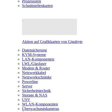
Prozessoren
Schnittstellenkarten
Aktion auf Grafikkarten von Gigabyte
Datensicherung
KVM-Systeme
LAN-Komponenten
LWL/Glasfaser
Modem & Router
Netzwerkkabel
Netzwerkschränke
Powerline
Server
Sicherheitstechnik
Storage & NAS
USV
WLAN-Komponenten
Überwachungskameras