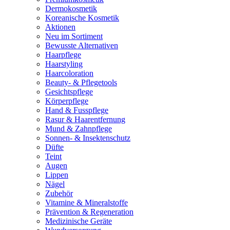
Dermokosmetik
Koreanische Kosmetik
Aktionen
Neu im Sortiment
Bewusste Alternativen
Haarpflege
Haarstyling
Haarcoloration
Beauty- & Pflegetools
Gesichtspflege
Körperpflege
Hand & Fusspflege
Rasur & Haarentfernung
Mund & Zahnpflege
Sonnen- & Insektenschutz
Düfte
Teint
Augen
Lippen
Nägel
Zubehör
Vitamine & Mineralstoffe
Prävention & Regeneration
Medizinische Geräte