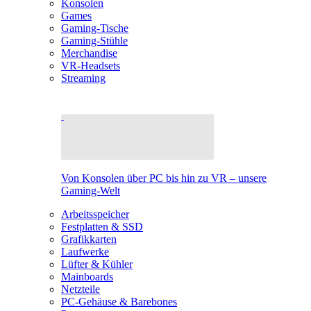
Konsolen
Games
Gaming-Tische
Gaming-Stühle
Merchandise
VR-Headsets
Streaming
Von Konsolen über PC bis hin zu VR – unsere
Gaming-Welt
Arbeitsspeicher
Festplatten & SSD
Grafikkarten
Laufwerke
Lüfter & Kühler
Mainboards
Netzteile
PC-Gehäuse & Barebones