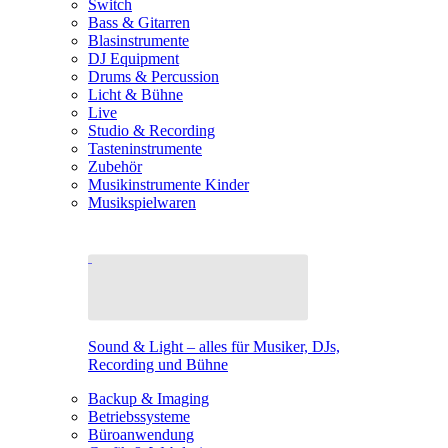
Switch
Bass & Gitarren
Blasinstrumente
DJ Equipment
Drums & Percussion
Licht & Bühne
Live
Studio & Recording
Tasteninstrumente
Zubehör
Musikinstrumente Kinder
Musikspielwaren
Sound & Light – alles für Musiker, DJs,
Recording und Bühne
Backup & Imaging
Betriebssysteme
Büroanwendung