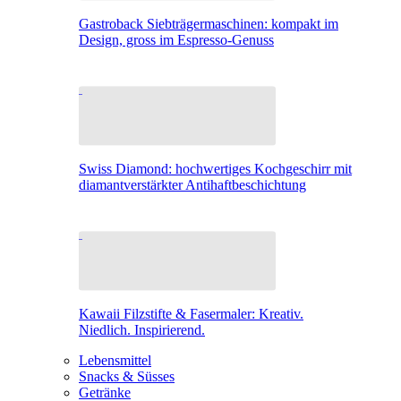
Gastroback Siebträgermaschinen: kompakt im
Design, gross im Espresso-Genuss
Swiss Diamond: hochwertiges Kochgeschirr mit
diamantverstärkter Antihaftbeschichtung
Kawaii Filzstifte & Fasermaler: Kreativ.
Niedlich. Inspirierend.
Lebensmittel
Snacks & Süsses
Getränke