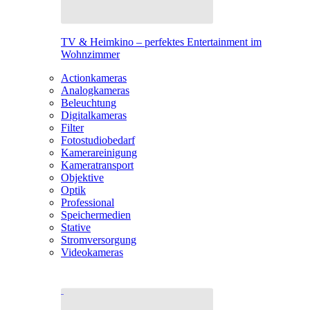
TV & Heimkino – perfektes Entertainment im
Wohnzimmer
Actionkameras
Analogkameras
Beleuchtung
Digitalkameras
Filter
Fotostudiobedarf
Kamerareinigung
Kameratransport
Objektive
Optik
Professional
Speichermedien
Stative
Stromversorgung
Videokameras