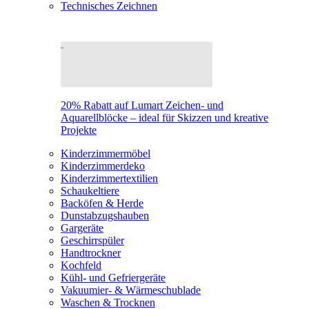
Technisches Zeichnen
20% Rabatt auf Lumart Zeichen- und
Aquarellblöcke – ideal für Skizzen und kreative
Projekte
Kinderzimmermöbel
Kinderzimmerdeko
Kinderzimmertextilien
Schaukeltiere
Backöfen & Herde
Dunstabzugshauben
Gargeräte
Geschirrspüler
Handtrockner
Kochfeld
Kühl- und Gefriergeräte
Vakuumier- & Wärmeschublade
Waschen & Trocknen