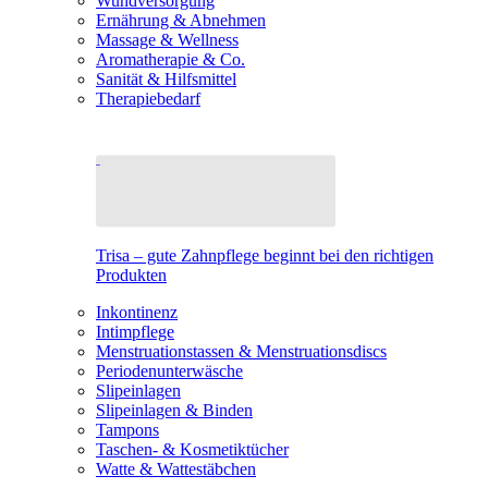
Wundversorgung
Ernährung & Abnehmen
Massage & Wellness
Aromatherapie & Co.
Sanität & Hilfsmittel
Therapiebedarf
Trisa – gute Zahnpflege beginnt bei den richtigen
Produkten
Inkontinenz
Intimpflege
Menstruationstassen & Menstruationsdiscs
Periodenunterwäsche
Slipeinlagen
Slipeinlagen & Binden
Tampons
Taschen- & Kosmetiktücher
Watte & Wattestäbchen