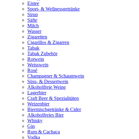
Eistee
Sport- & Wellnessgetränke
Sirup
Säfte
Milch
Wasser
Zigaretten
Cigarillos & Zigarren
Tabak
Tabak Zubehör
Rotwein
Weisswein
Rosé
Champagner & Schaumwein
Süss- & Dessertwein
Alkoholfreie Weine
Lagerbier
Craft Beer & Spezialitäten
Weizenbier
Biermischgetränke & Cider
Alkoholfreies Bier
Whisky
Gin
Rum & Cachaça
Vodka