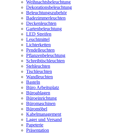
Weihnachtsbeleuchtung
Dekorationsbeleuchtung
Beleuchtungszubehör
Badezimmerleuchten
Deckenleuchten
Gartenbeleuchtung
LED Streifen
Leuchtmittel
Lichterketten
Pendelleuchten
Pflanzenbeleuchtung
Schreibtischleuchten
Stehleuchten
Tischleuchten
Wandleuchten
Basteln
Büro Arbeitsplatz
Büroablagen
Büroeinrichtung
Büromaschinen
Büromöbel
Kabelmanagement
Lager und Versand
Papeterie
Präsentation