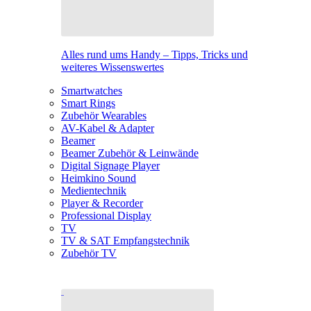
Alles rund ums Handy – Tipps, Tricks und
weiteres Wissenswertes
Smartwatches
Smart Rings
Zubehör Wearables
AV-Kabel & Adapter
Beamer
Beamer Zubehör & Leinwände
Digital Signage Player
Heimkino Sound
Medientechnik
Player & Recorder
Professional Display
TV
TV & SAT Empfangstechnik
Zubehör TV