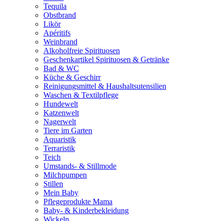
Tequila
Obstbrand
Likör
Apéritifs
Weinbrand
Alkoholfreie Spirituosen
Geschenkartikel Spirituosen & Getränke
Bad & WC
Küche & Geschirr
Reinigungsmittel & Haushaltsutensilien
Waschen & Textilpflege
Hundewelt
Katzenwelt
Nagerwelt
Tiere im Garten
Aquaristik
Terraristik
Teich
Umstands- & Stillmode
Milchpumpen
Stillen
Mein Baby
Pflegeprodukte Mama
Baby- & Kinderbekleidung
Wickeln