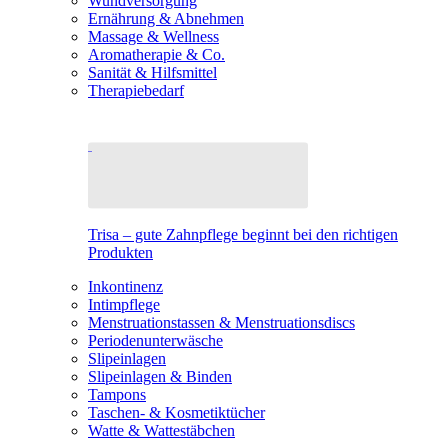
Wundversorgung
Ernährung & Abnehmen
Massage & Wellness
Aromatherapie & Co.
Sanität & Hilfsmittel
Therapiebedarf
Trisa – gute Zahnpflege beginnt bei den richtigen
Produkten
Inkontinenz
Intimpflege
Menstruationstassen & Menstruationsdiscs
Periodenunterwäsche
Slipeinlagen
Slipeinlagen & Binden
Tampons
Taschen- & Kosmetiktücher
Watte & Wattestäbchen