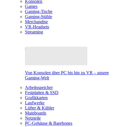
Konsolen
Games
Gaming-Tische
Gaming-Stühle
Merchandise
VR-Headsets
Streaming
Von Konsolen über PC bis hin zu VR – unsere
Gaming-Welt
Arbeitsspeicher
Festplatten & SSD
Grafikkarten
Laufwerke
Lüfter & Kühler
Mainboards
Netzteile
PC-Gehäuse & Barebones