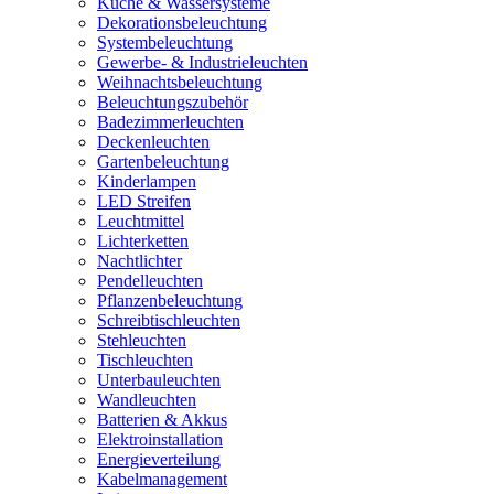
Küche & Wassersysteme
Dekorationsbeleuchtung
Systembeleuchtung
Gewerbe- & Industrieleuchten
Weihnachtsbeleuchtung
Beleuchtungszubehör
Badezimmerleuchten
Deckenleuchten
Gartenbeleuchtung
Kinderlampen
LED Streifen
Leuchtmittel
Lichterketten
Nachtlichter
Pendelleuchten
Pflanzenbeleuchtung
Schreibtischleuchten
Stehleuchten
Tischleuchten
Unterbauleuchten
Wandleuchten
Batterien & Akkus
Elektroinstallation
Energieverteilung
Kabelmanagement