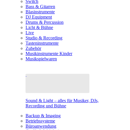
Switch
Bass & Gitarren
Blasinstrumente
DJ Equipment
Drums & Percussion
Licht & Bühne
Live
Studio & Recording
Tasteninstrumente
Zubehör
Musikinstrumente Kinder
Musikspielwaren
Sound & Light – alles für Musiker, DJs,
Recording und Bühne
Backup & Imaging
Betriebssysteme
Büroanwendung