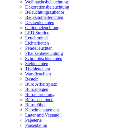
Weihnachtsbeleuchtung
Dekorationsbeleuchtung
Beleuchtungszubehör
Badezimmerleuchten
Deckenleuchten
Gartenbeleuchtung
LED Streifen
Leuchtmittel
Lichterketten
Pendelleuchten
Pflanzenbeleuchtung
Schreibtischleuchten
Stehleuchten
Tischleuchten
Wandleuchten
Basteln
Büro Arbeitsplatz
Büroablagen
Büroeinrichtung
Büromaschinen
Büromöbel
Kabelmanagement
Lager und Versand
Papeterie
Präsentation