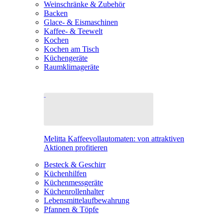
Weinschränke & Zubehör
Backen
Glace- & Eismaschinen
Kaffee- & Teewelt
Kochen
Kochen am Tisch
Küchengeräte
Raumklimageräte
Melitta Kaffeevollautomaten: von attraktiven
Aktionen profitieren
Besteck & Geschirr
Küchenhilfen
Küchenmessgeräte
Küchenrollenhalter
Lebensmittelaufbewahrung
Pfannen & Töpfe