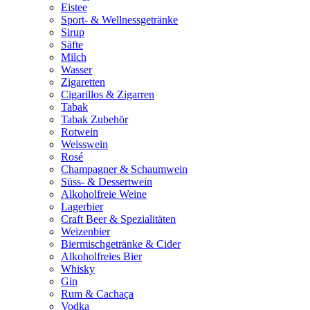
Eistee
Sport- & Wellnessgetränke
Sirup
Säfte
Milch
Wasser
Zigaretten
Cigarillos & Zigarren
Tabak
Tabak Zubehör
Rotwein
Weisswein
Rosé
Champagner & Schaumwein
Süss- & Dessertwein
Alkoholfreie Weine
Lagerbier
Craft Beer & Spezialitäten
Weizenbier
Biermischgetränke & Cider
Alkoholfreies Bier
Whisky
Gin
Rum & Cachaça
Vodka