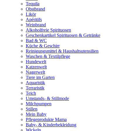
Tequila
Obstbrand
Likör
Apéritifs
Weinbrand
Alkoholfreie Spirituosen
Geschenkartikel Spirituosen & Getränke
Bad & WC
Küche & Geschirr
Reinigungsmittel & Haushaltsutensilien
Waschen & Textilpflege
Hundewelt
Katzenwelt
Nagerwelt
Tiere im Garten
Aquaristik
Terraristik
Teich
Umstands- & Stillmode
Milchpumpen
Stillen
Mein Baby
Pflegeprodukte Mama
Baby- & Kinderbekleidung
Wickeln