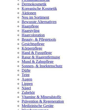
Dermokosmetik
Koreanische Kosmetik
Aktionen
Neu im Sortiment
Bewusste Alternativen
Haarpflege
Haarstyling
Haarcoloration
Beauty- & Pflegetools
Gesichtspflege
Körperpflege
Hand & Fusspflege
Rasur & Haarentfernung
Mund & Zahnpflege
Sonnen- & Insektenschutz
Düfte
Teint
Augen
Lippen
Nägel
Zubehör
Vitamine & Mineralstoffe
Prävention & Regeneration
Medizinische Geräte