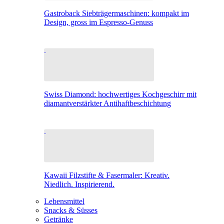
Gastroback Siebträgermaschinen: kompakt im
Design, gross im Espresso-Genuss
Swiss Diamond: hochwertiges Kochgeschirr mit
diamantverstärkter Antihaftbeschichtung
Kawaii Filzstifte & Fasermaler: Kreativ.
Niedlich. Inspirierend.
Lebensmittel
Snacks & Süsses
Getränke