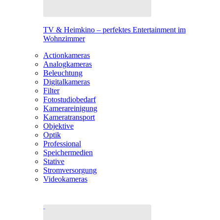
TV & Heimkino – perfektes Entertainment im
Wohnzimmer
Actionkameras
Analogkameras
Beleuchtung
Digitalkameras
Filter
Fotostudiobedarf
Kamerareinigung
Kameratransport
Objektive
Optik
Professional
Speichermedien
Stative
Stromversorgung
Videokameras