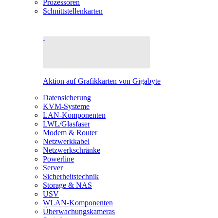
Prozessoren
Schnittstellenkarten
Aktion auf Grafikkarten von Gigabyte
Datensicherung
KVM-Systeme
LAN-Komponenten
LWL/Glasfaser
Modem & Router
Netzwerkkabel
Netzwerkschränke
Powerline
Server
Sicherheitstechnik
Storage & NAS
USV
WLAN-Komponenten
Überwachungskameras