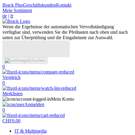
Brack Plus
Geschäftskunden
Kontakt
Mein Sortiment
de
|
fr
Wenn die Ergebnisse der automatischen Vervollständigung
verfügbar sind, verwenden Sie die Pfeiltasten nach oben und nach
unten zur Überprüfung und die Eingabetaste zur Auswahl.
Suchen
0
Vergleich
0
Merklisten
Mein Konto
Anmelden
0
CHF
0.00
IT & Multimedia