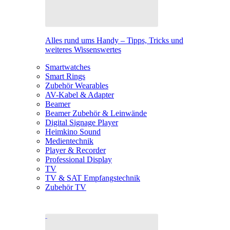
Alles rund ums Handy – Tipps, Tricks und
weiteres Wissenswertes
Smartwatches
Smart Rings
Zubehör Wearables
AV-Kabel & Adapter
Beamer
Beamer Zubehör & Leinwände
Digital Signage Player
Heimkino Sound
Medientechnik
Player & Recorder
Professional Display
TV
TV & SAT Empfangstechnik
Zubehör TV