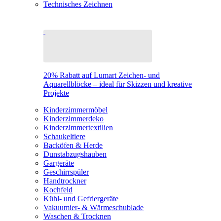
Technisches Zeichnen
20% Rabatt auf Lumart Zeichen- und
Aquarellblöcke – ideal für Skizzen und kreative
Projekte
Kinderzimmermöbel
Kinderzimmerdeko
Kinderzimmertextilien
Schaukeltiere
Backöfen & Herde
Dunstabzugshauben
Gargeräte
Geschirrspüler
Handtrockner
Kochfeld
Kühl- und Gefriergeräte
Vakuumier- & Wärmeschublade
Waschen & Trocknen