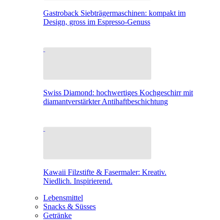
Gastroback Siebträgermaschinen: kompakt im
Design, gross im Espresso-Genuss
Swiss Diamond: hochwertiges Kochgeschirr mit
diamantverstärkter Antihaftbeschichtung
Kawaii Filzstifte & Fasermaler: Kreativ.
Niedlich. Inspirierend.
Lebensmittel
Snacks & Süsses
Getränke