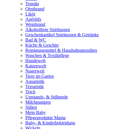
Tequila
Obstbrand
Likör
Apéritifs
Weinbrand
Alkoholfreie Spirituosen
Geschenkartikel Spirituosen & Getränke
Bad & WC
Küche & Geschirr
Reinigungsmittel & Haushaltsutensilien
Waschen & Textilpflege
Hundewelt
Katzenwelt
Nagerwelt
Tiere im Garten
Aquaristik
Terraristik
Teich
Umstands- & Stillmode
Milchpumpen
Stillen
Mein Baby
Pflegeprodukte Mama
Baby- & Kinderbekleidung
Wickeln