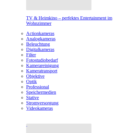
TV & Heimkino – perfektes Entertainment im
Wohnzimmer
Actionkameras
Analogkameras
Beleuchtung
Digitalkameras
Filter
Fotostudiobedarf
Kamerareinigung
Kameratransport
Objektive
Optik
Professional
Speichermedien
Stative
Stromversorgung
Videokameras