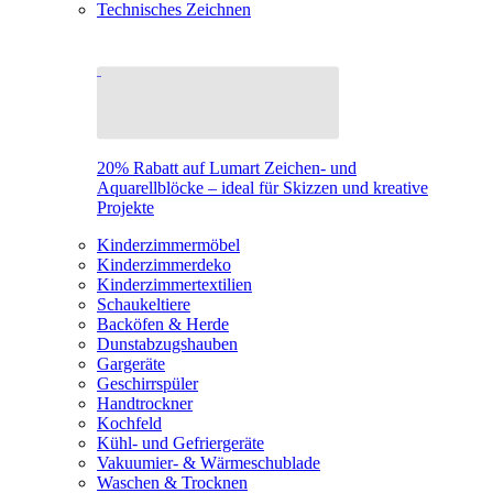
Technisches Zeichnen
20% Rabatt auf Lumart Zeichen- und
Aquarellblöcke – ideal für Skizzen und kreative
Projekte
Kinderzimmermöbel
Kinderzimmerdeko
Kinderzimmertextilien
Schaukeltiere
Backöfen & Herde
Dunstabzugshauben
Gargeräte
Geschirrspüler
Handtrockner
Kochfeld
Kühl- und Gefriergeräte
Vakuumier- & Wärmeschublade
Waschen & Trocknen