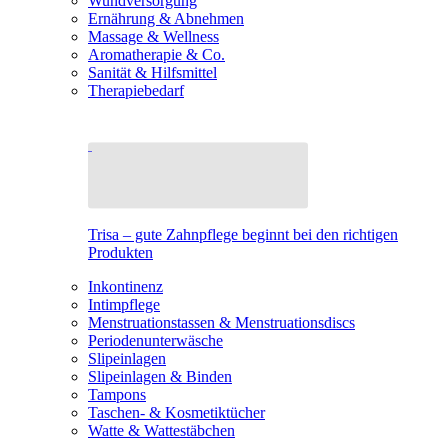
Wundversorgung
Ernährung & Abnehmen
Massage & Wellness
Aromatherapie & Co.
Sanität & Hilfsmittel
Therapiebedarf
Trisa – gute Zahnpflege beginnt bei den richtigen
Produkten
Inkontinenz
Intimpflege
Menstruationstassen & Menstruationsdiscs
Periodenunterwäsche
Slipeinlagen
Slipeinlagen & Binden
Tampons
Taschen- & Kosmetiktücher
Watte & Wattestäbchen