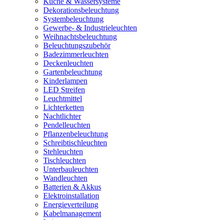
Küche & Wassersysteme
Dekorationsbeleuchtung
Systembeleuchtung
Gewerbe- & Industrieleuchten
Weihnachtsbeleuchtung
Beleuchtungszubehör
Badezimmerleuchten
Deckenleuchten
Gartenbeleuchtung
Kinderlampen
LED Streifen
Leuchtmittel
Lichterketten
Nachtlichter
Pendelleuchten
Pflanzenbeleuchtung
Schreibtischleuchten
Stehleuchten
Tischleuchten
Unterbauleuchten
Wandleuchten
Batterien & Akkus
Elektroinstallation
Energieverteilung
Kabelmanagement