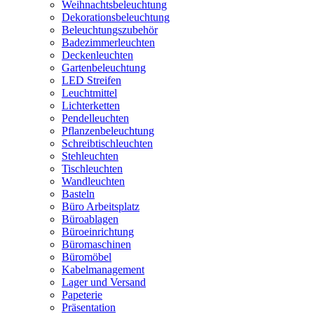
Weihnachtsbeleuchtung
Dekorationsbeleuchtung
Beleuchtungszubehör
Badezimmerleuchten
Deckenleuchten
Gartenbeleuchtung
LED Streifen
Leuchtmittel
Lichterketten
Pendelleuchten
Pflanzenbeleuchtung
Schreibtischleuchten
Stehleuchten
Tischleuchten
Wandleuchten
Basteln
Büro Arbeitsplatz
Büroablagen
Büroeinrichtung
Büromaschinen
Büromöbel
Kabelmanagement
Lager und Versand
Papeterie
Präsentation