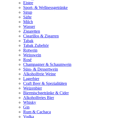
Eistee
Sport- & Wellnessgetränke
Sirup
Säfte
Milch
Wasser
Zigaretten
Cigarillos & Zigarren
Tabak
Tabak Zubehör
Rotwein
Weisswein
Rosé
Champagner & Schaumwein
Süss- & Dessertwein
Alkoholfreie Weine
Lagerbier
Craft Beer & Spezialitäten
Weizenbier
Biermischgetränke & Cider
Alkoholfreies Bier
Whisky
Gin
Rum & Cachaça
Vodka