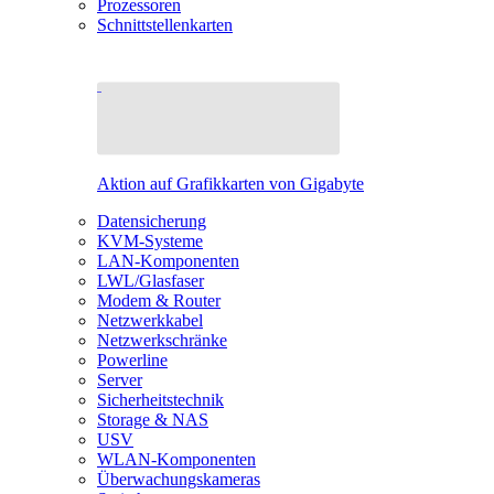
Prozessoren
Schnittstellenkarten
Aktion auf Grafikkarten von Gigabyte
Datensicherung
KVM-Systeme
LAN-Komponenten
LWL/Glasfaser
Modem & Router
Netzwerkkabel
Netzwerkschränke
Powerline
Server
Sicherheitstechnik
Storage & NAS
USV
WLAN-Komponenten
Überwachungskameras