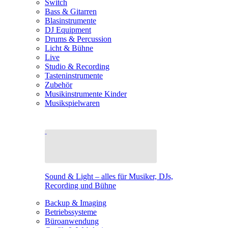
Switch
Bass & Gitarren
Blasinstrumente
DJ Equipment
Drums & Percussion
Licht & Bühne
Live
Studio & Recording
Tasteninstrumente
Zubehör
Musikinstrumente Kinder
Musikspielwaren
Sound & Light – alles für Musiker, DJs,
Recording und Bühne
Backup & Imaging
Betriebssysteme
Büroanwendung