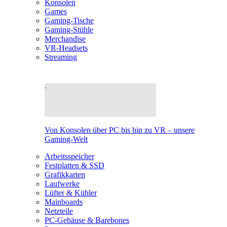
Konsolen
Games
Gaming-Tische
Gaming-Stühle
Merchandise
VR-Headsets
Streaming
Von Konsolen über PC bis hin zu VR – unsere
Gaming-Welt
Arbeitsspeicher
Festplatten & SSD
Grafikkarten
Laufwerke
Lüfter & Kühler
Mainboards
Netzteile
PC-Gehäuse & Barebones