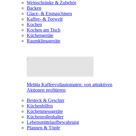
Weinschränke & Zubehör
Backen
Glace- & Eismaschinen
Kaffee- & Teewelt
Kochen
Kochen am Tisch
Küchengeräte
Raumklimageräte
Melitta Kaffeevollautomaten: von attraktiven
Aktionen profitieren
Besteck & Geschirr
Küchenhilfen
Küchenmessgeräte
Küchenrollenhalter
Lebensmittelaufbewahrung
Pfannen & Töpfe