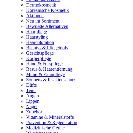
Dermokosmetik
Koreanische Kosmetik
Aktionen
Neu im Sortiment
Bewusste Alternativen
Haarpflege
Haarstyling
Haarcoloration
Beauty- & Pflegetools
Gesichtspflege
Körperpflege
Hand & Fusspflege
Rasur & Haarentfernung
Mund & Zahnpflege
Sonnen- & Insektenschutz
Düfte
Teint
Augen
Lippen
Nägel
Zubehör
Vitamine & Mineralstoffe
Prävention & Regeneration
Medizinische Geräte