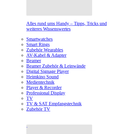
Alles rund ums Handy – Tipps, Tricks und
weiteres Wissenswertes
Smartwatches
Smart Rings
Zubehör Wearables
AV-Kabel & Adapter
Beamer
Beamer Zubehör & Leinwände
Digital Signage Player
Heimkino Sound
Medientechnik
Player & Recorder
Professional Display
TV
TV & SAT Empfangstechnik
Zubehör TV