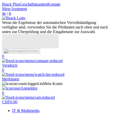
Brack Plus
Geschäftskunden
Kontakt
Mein Sortiment
de
|
fr
Wenn die Ergebnisse der automatischen Vervollständigung
verfügbar sind, verwenden Sie die Pfeiltasten nach oben und nach
unten zur Überprüfung und die Eingabetaste zur Auswahl.
Suchen
0
Vergleich
0
Merklisten
Mein Konto
Anmelden
0
CHF
0.00
IT & Multimedia