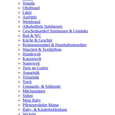
Tequila
Obstbrand
Likör
Apéritifs
Weinbrand
Alkoholfreie Spirituosen
Geschenkartikel Spirituosen & Getränke
Bad & WC
Küche & Geschirr
Reinigungsmittel & Haushaltsutensilien
Waschen & Textilpflege
Hundewelt
Katzenwelt
Nagerwelt
Tiere im Garten
Aquaristik
Terraristik
Teich
Umstands- & Stillmode
Milchpumpen
Stillen
Mein Baby
Pflegeprodukte Mama
Baby- & Kinderbekleidung
Wickeln