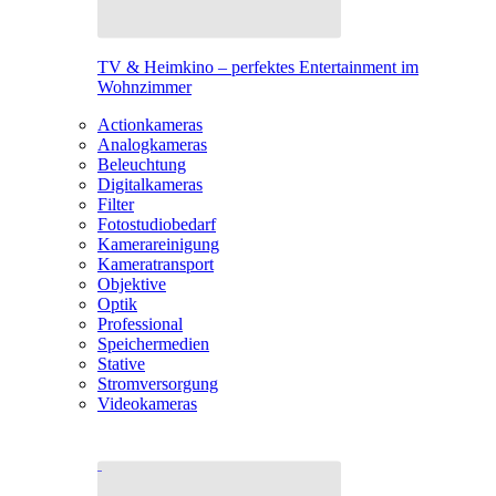
TV & Heimkino – perfektes Entertainment im
Wohnzimmer
Actionkameras
Analogkameras
Beleuchtung
Digitalkameras
Filter
Fotostudiobedarf
Kamerareinigung
Kameratransport
Objektive
Optik
Professional
Speichermedien
Stative
Stromversorgung
Videokameras