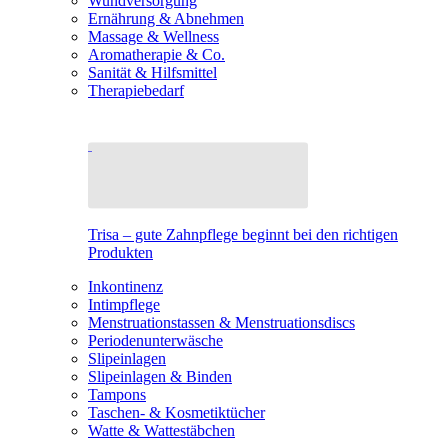
Wundversorgung
Ernährung & Abnehmen
Massage & Wellness
Aromatherapie & Co.
Sanität & Hilfsmittel
Therapiebedarf
Trisa – gute Zahnpflege beginnt bei den richtigen
Produkten
Inkontinenz
Intimpflege
Menstruationstassen & Menstruationsdiscs
Periodenunterwäsche
Slipeinlagen
Slipeinlagen & Binden
Tampons
Taschen- & Kosmetiktücher
Watte & Wattestäbchen