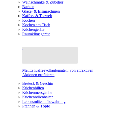
Weinschränke & Zubehör
Backen
Glace- & Eismaschinen
Kaffee- & Teewelt
Kochen
Kochen am Tisch
Küchengeräte
Raumklimageräte
Melitta Kaffeevollautomaten: von attraktiven
Aktionen profitieren
Besteck & Geschirr
Küchenhilfen
Küchenmessgeräte
Küchenrollenhalter
Lebensmittelaufbewahrung
Pfannen & Töpfe