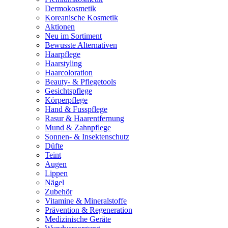
Dermokosmetik
Koreanische Kosmetik
Aktionen
Neu im Sortiment
Bewusste Alternativen
Haarpflege
Haarstyling
Haarcoloration
Beauty- & Pflegetools
Gesichtspflege
Körperpflege
Hand & Fusspflege
Rasur & Haarentfernung
Mund & Zahnpflege
Sonnen- & Insektenschutz
Düfte
Teint
Augen
Lippen
Nägel
Zubehör
Vitamine & Mineralstoffe
Prävention & Regeneration
Medizinische Geräte