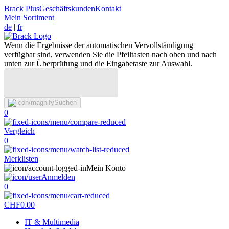
Brack Plus
Geschäftskunden
Kontakt
Mein Sortiment
de
|
fr
Wenn die Ergebnisse der automatischen Vervollständigung
verfügbar sind, verwenden Sie die Pfeiltasten nach oben und nach
unten zur Überprüfung und die Eingabetaste zur Auswahl.
Suchen
0
Vergleich
0
Merklisten
Mein Konto
Anmelden
0
CHF
0.00
IT & Multimedia