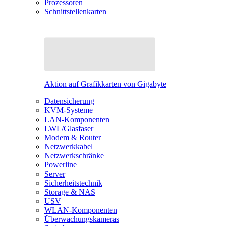
Prozessoren
Schnittstellenkarten
Aktion auf Grafikkarten von Gigabyte
Datensicherung
KVM-Systeme
LAN-Komponenten
LWL/Glasfaser
Modem & Router
Netzwerkkabel
Netzwerkschränke
Powerline
Server
Sicherheitstechnik
Storage & NAS
USV
WLAN-Komponenten
Überwachungskameras