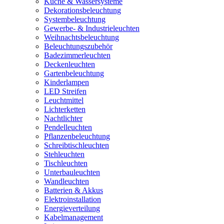
Küche & Wassersysteme
Dekorationsbeleuchtung
Systembeleuchtung
Gewerbe- & Industrieleuchten
Weihnachtsbeleuchtung
Beleuchtungszubehör
Badezimmerleuchten
Deckenleuchten
Gartenbeleuchtung
Kinderlampen
LED Streifen
Leuchtmittel
Lichterketten
Nachtlichter
Pendelleuchten
Pflanzenbeleuchtung
Schreibtischleuchten
Stehleuchten
Tischleuchten
Unterbauleuchten
Wandleuchten
Batterien & Akkus
Elektroinstallation
Energieverteilung
Kabelmanagement