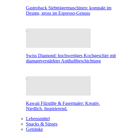
Gastroback Siebträgermaschinen: kompakt im
Design, gross im Espresso-Genuss
Swiss Diamond: hochwertiges Kochgeschirr mit
diamantverstärkter Antihaftbeschichtung
Kawaii Filzstifte & Fasermaler: Kreativ.
Niedlich. Inspirierend.
Lebensmittel
Snacks & Süsses
Getränke