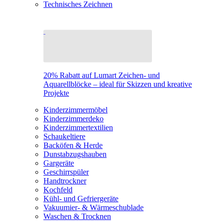
Technisches Zeichnen
20% Rabatt auf Lumart Zeichen- und
Aquarellblöcke – ideal für Skizzen und kreative
Projekte
Kinderzimmermöbel
Kinderzimmerdeko
Kinderzimmertextilien
Schaukeltiere
Backöfen & Herde
Dunstabzugshauben
Gargeräte
Geschirrspüler
Handtrockner
Kochfeld
Kühl- und Gefriergeräte
Vakuumier- & Wärmeschublade
Waschen & Trocknen