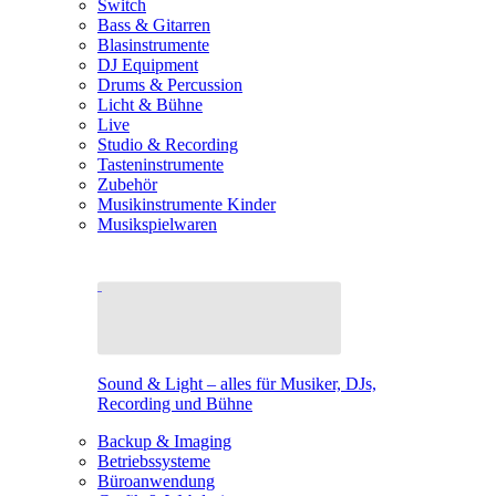
Switch
Bass & Gitarren
Blasinstrumente
DJ Equipment
Drums & Percussion
Licht & Bühne
Live
Studio & Recording
Tasteninstrumente
Zubehör
Musikinstrumente Kinder
Musikspielwaren
Sound & Light – alles für Musiker, DJs,
Recording und Bühne
Backup & Imaging
Betriebssysteme
Büroanwendung