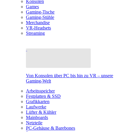
Konsolen
Games
Gaming-Tische
Gaming-Stühle
Merchandise
VR-Headsets
Streaming
Von Konsolen über PC bis hin zu VR – unsere
Gaming-Welt
Arbeitsspeicher
Festplatten & SSD
Grafikkarten
Laufwerke
Lüfter & Kühler
Mainboards
Netzteile
PC-Gehäuse & Barebones