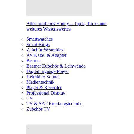
Alles rund ums Handy – Tipps, Tricks und
weiteres Wissenswertes
Smartwatches
Smart Rings
Zubehör Wearables
AV-Kabel & Adapter
Beamer
Beamer Zubehör & Leinwände
Digital Signage Player
Heimkino Sound
Medientechnik
Player & Recorder
Professional Display
TV
TV & SAT Empfangstechnik
Zubehör TV