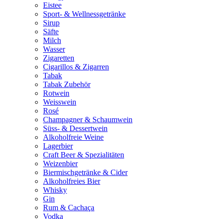
Eistee
Sport- & Wellnessgetränke
Sirup
Säfte
Milch
Wasser
Zigaretten
Cigarillos & Zigarren
Tabak
Tabak Zubehör
Rotwein
Weisswein
Rosé
Champagner & Schaumwein
Süss- & Dessertwein
Alkoholfreie Weine
Lagerbier
Craft Beer & Spezialitäten
Weizenbier
Biermischgetränke & Cider
Alkoholfreies Bier
Whisky
Gin
Rum & Cachaça
Vodka