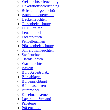
Weihnachtsbeleuchtung
Dekorationsbeleuchtung
Beleuchtungszubehör
Badezimmerleuchten
Deckenleuchten
Gartenbeleuchtung
LED Streifen
Leuchtmittel
Lichterketten
Pendelleuchten
Pflanzenbeleuchtung
Schreibtischleuchten
Stehleuchten
Tischleuchten
Wandleuchten
Basteln
Büro Arbeitsplatz
Büroablagen
Büroeinrichtung
Büromaschinen
Büromöbel
Kabelmanagement
Lager und Versand
Papeterie
Präsentation