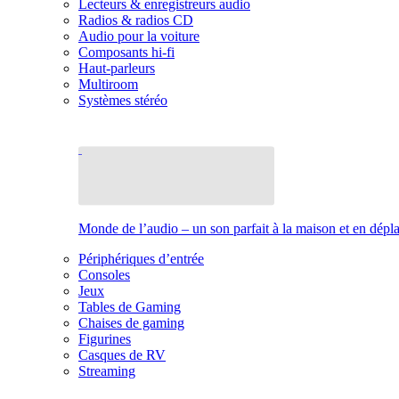
Lecteurs & enregistreurs audio
Radios & radios CD
Audio pour la voiture
Composants hi-fi
Haut-parleurs
Multiroom
Systèmes stéréo
Monde de l’audio – un son parfait à la maison et en dép
Périphériques d’entrée
Consoles
Jeux
Tables de Gaming
Chaises de gaming
Figurines
Casques de RV
Streaming