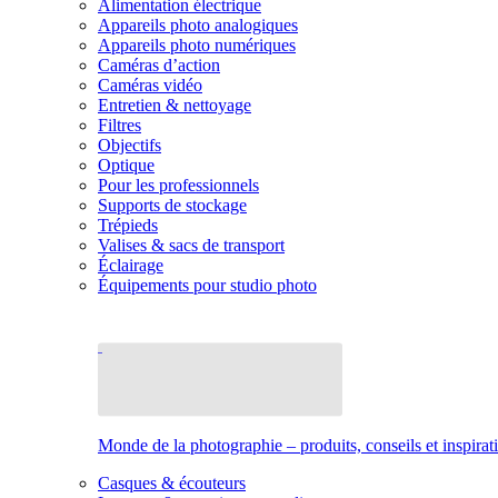
Alimentation électrique
Appareils photo analogiques
Appareils photo numériques
Caméras d’action
Caméras vidéo
Entretien & nettoyage
Filtres
Objectifs
Optique
Pour les professionnels
Supports de stockage
Trépieds
Valises & sacs de transport
Éclairage
Équipements pour studio photo
Monde de la photographie – produits, conseils et inspirat
Casques & écouteurs