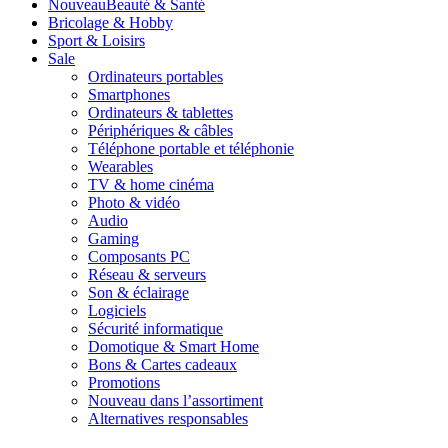
Nouveau
Beauté & Santé
Bricolage & Hobby
Sport & Loisirs
Sale
Ordinateurs portables
Smartphones
Ordinateurs & tablettes
Périphériques & câbles
Téléphone portable et téléphonie
Wearables
TV & home cinéma
Photo & vidéo
Audio
Gaming
Composants PC
Réseau & serveurs
Son & éclairage
Logiciels
Sécurité informatique
Domotique & Smart Home
Bons & Cartes cadeaux
Promotions
Nouveau dans l’assortiment
Alternatives responsables