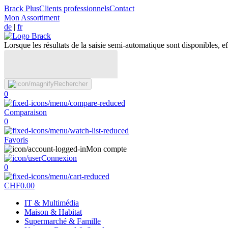
Brack Plus
Clients professionnels
Contact
Mon Assortiment
de
|
fr
Lorsque les résultats de la saisie semi-automatique sont disponibles, eff
Rechercher
0
Comparaison
0
Favoris
Mon compte
Connexion
0
CHF
0.00
IT & Multimédia
Maison & Habitat
Supermarché & Famille