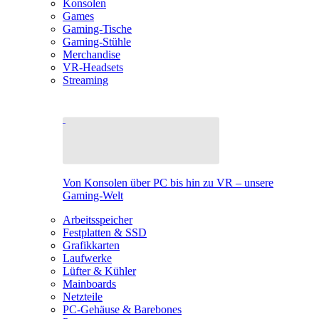
Konsolen
Games
Gaming-Tische
Gaming-Stühle
Merchandise
VR-Headsets
Streaming
Von Konsolen über PC bis hin zu VR – unsere
Gaming-Welt
Arbeitsspeicher
Festplatten & SSD
Grafikkarten
Laufwerke
Lüfter & Kühler
Mainboards
Netzteile
PC-Gehäuse & Barebones