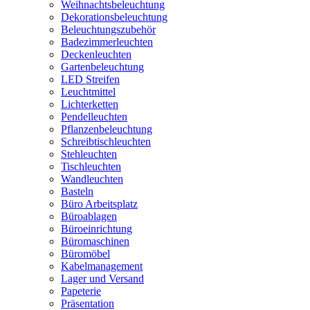
Weihnachtsbeleuchtung
Dekorationsbeleuchtung
Beleuchtungszubehör
Badezimmerleuchten
Deckenleuchten
Gartenbeleuchtung
LED Streifen
Leuchtmittel
Lichterketten
Pendelleuchten
Pflanzenbeleuchtung
Schreibtischleuchten
Stehleuchten
Tischleuchten
Wandleuchten
Basteln
Büro Arbeitsplatz
Büroablagen
Büroeinrichtung
Büromaschinen
Büromöbel
Kabelmanagement
Lager und Versand
Papeterie
Präsentation