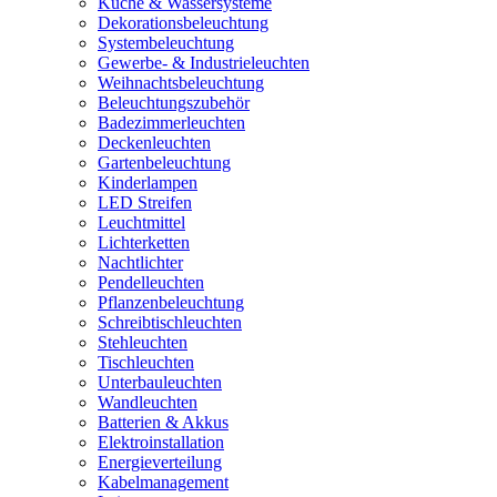
Küche & Wassersysteme
Dekorationsbeleuchtung
Systembeleuchtung
Gewerbe- & Industrieleuchten
Weihnachtsbeleuchtung
Beleuchtungszubehör
Badezimmerleuchten
Deckenleuchten
Gartenbeleuchtung
Kinderlampen
LED Streifen
Leuchtmittel
Lichterketten
Nachtlichter
Pendelleuchten
Pflanzenbeleuchtung
Schreibtischleuchten
Stehleuchten
Tischleuchten
Unterbauleuchten
Wandleuchten
Batterien & Akkus
Elektroinstallation
Energieverteilung
Kabelmanagement