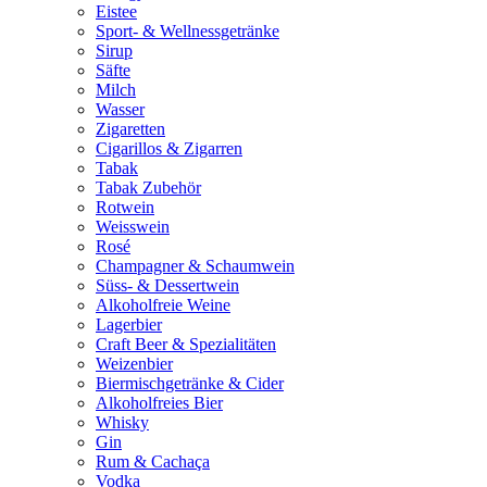
Eistee
Sport- & Wellnessgetränke
Sirup
Säfte
Milch
Wasser
Zigaretten
Cigarillos & Zigarren
Tabak
Tabak Zubehör
Rotwein
Weisswein
Rosé
Champagner & Schaumwein
Süss- & Dessertwein
Alkoholfreie Weine
Lagerbier
Craft Beer & Spezialitäten
Weizenbier
Biermischgetränke & Cider
Alkoholfreies Bier
Whisky
Gin
Rum & Cachaça
Vodka