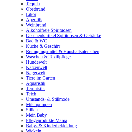
Tequila
Obstbrand
Likör
Apéritifs
Weinbrand
Alkoholfreie Spirituosen
Geschenkartikel Spirituosen & Getränke
Bad & WC
Küche & Geschirr
Reinigungsmittel & Haushaltsutensilien
Waschen & Textilpflege
Hundewelt
Katzenwelt
Nagerwelt
Tiere im Garten
Aquaristik
Terraristik
Teich
Umstands- & Stillmode
Milchpumpen
Stillen
Mein Baby
Pflegeprodukte Mama
Baby- & Kinderbekleidung
Wickeln