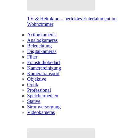
TV & Heimkino – perfektes Entertainment im
Wohnzimmer
Actionkameras
Analogkameras
Beleuchtung
Digitalkameras
Filter
Fotostudiobedarf
Kamerareinigung
Kameratransport
Objektive
Optik
Professional
Speichermedien
Stative
Stromversorgung
Videokameras