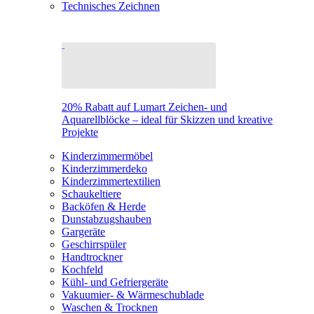
Technisches Zeichnen
20% Rabatt auf Lumart Zeichen- und
Aquarellblöcke – ideal für Skizzen und kreative
Projekte
Kinderzimmermöbel
Kinderzimmerdeko
Kinderzimmertextilien
Schaukeltiere
Backöfen & Herde
Dunstabzugshauben
Gargeräte
Geschirrspüler
Handtrockner
Kochfeld
Kühl- und Gefriergeräte
Vakuumier- & Wärmeschublade
Waschen & Trocknen