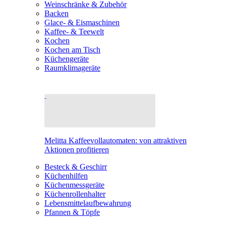
Weinschränke & Zubehör
Backen
Glace- & Eismaschinen
Kaffee- & Teewelt
Kochen
Kochen am Tisch
Küchengeräte
Raumklimageräte
Melitta Kaffeevollautomaten: von attraktiven
Aktionen profitieren
Besteck & Geschirr
Küchenhilfen
Küchenmessgeräte
Küchenrollenhalter
Lebensmittelaufbewahrung
Pfannen & Töpfe