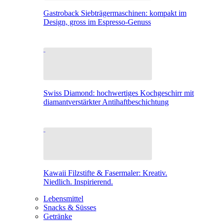
Gastroback Siebträgermaschinen: kompakt im
Design, gross im Espresso-Genuss
Swiss Diamond: hochwertiges Kochgeschirr mit
diamantverstärkter Antihaftbeschichtung
Kawaii Filzstifte & Fasermaler: Kreativ.
Niedlich. Inspirierend.
Lebensmittel
Snacks & Süsses
Getränke