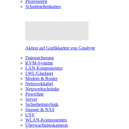
Prozessoren
Schnittstellenkarten
Aktion auf Grafikkarten von Gigabyte
Datensicherung
KVM-Systeme
LAN-Komponenten
LWL/Glasfaser
Modem & Router
Netzwerkkabel
Netzwerkschränke
Powerline
Server
Sicherheitstechnik
Storage & NAS
USV
WLAN-Komponenten
Überwachungskameras