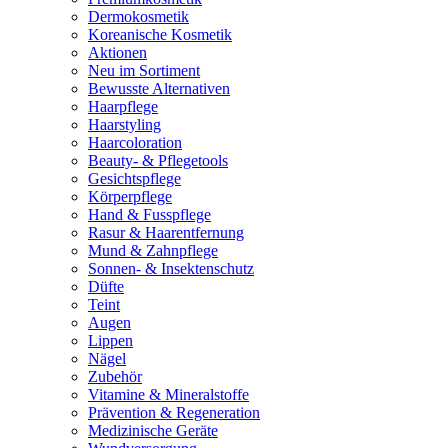
Dermokosmetik
Koreanische Kosmetik
Aktionen
Neu im Sortiment
Bewusste Alternativen
Haarpflege
Haarstyling
Haarcoloration
Beauty- & Pflegetools
Gesichtspflege
Körperpflege
Hand & Fusspflege
Rasur & Haarentfernung
Mund & Zahnpflege
Sonnen- & Insektenschutz
Düfte
Teint
Augen
Lippen
Nägel
Zubehör
Vitamine & Mineralstoffe
Prävention & Regeneration
Medizinische Geräte