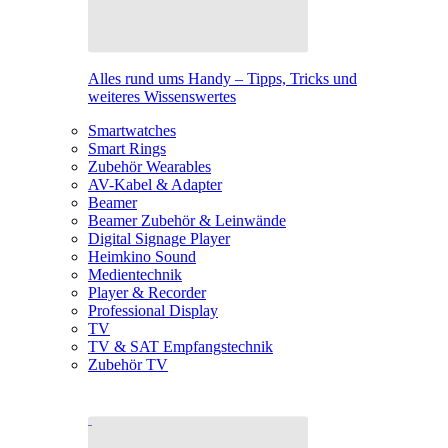
Alles rund ums Handy – Tipps, Tricks und
weiteres Wissenswertes
Smartwatches
Smart Rings
Zubehör Wearables
AV-Kabel & Adapter
Beamer
Beamer Zubehör & Leinwände
Digital Signage Player
Heimkino Sound
Medientechnik
Player & Recorder
Professional Display
TV
TV & SAT Empfangstechnik
Zubehör TV