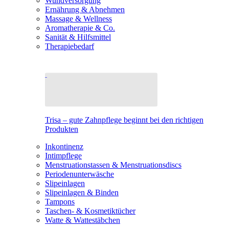
Wundversorgung
Ernährung & Abnehmen
Massage & Wellness
Aromatherapie & Co.
Sanität & Hilfsmittel
Therapiebedarf
Trisa – gute Zahnpflege beginnt bei den richtigen
Produkten
Inkontinenz
Intimpflege
Menstruationstassen & Menstruationsdiscs
Periodenunterwäsche
Slipeinlagen
Slipeinlagen & Binden
Tampons
Taschen- & Kosmetiktücher
Watte & Wattestäbchen