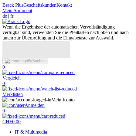
Brack Plus
Geschäftskunden
Kontakt
Mein Sortiment
de
|
fr
Wenn die Ergebnisse der automatischen Vervollständigung
verfügbar sind, verwenden Sie die Pfeiltasten nach oben und nach
unten zur Überprüfung und die Eingabetaste zur Auswahl.
Suchen
0
Vergleich
0
Merklisten
Mein Konto
Anmelden
0
CHF
0.00
IT & Multimedia