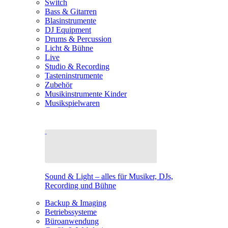
Switch
Bass & Gitarren
Blasinstrumente
DJ Equipment
Drums & Percussion
Licht & Bühne
Live
Studio & Recording
Tasteninstrumente
Zubehör
Musikinstrumente Kinder
Musikspielwaren
Sound & Light – alles für Musiker, DJs,
Recording und Bühne
Backup & Imaging
Betriebssysteme
Büroanwendung