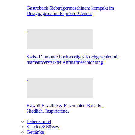
Gastroback Siebträgermaschinen: kompakt im
Design, gross im Espresso-Genuss
Swiss Diamond: hochwertiges Kochgeschirr mit
diamantverstärkter Antihaftbeschichtung
Kawaii Filzstifte & Fasermaler: Kreativ.
Niedlich. Inspirierend.
Lebensmittel
Snacks & Süsses
Getränke