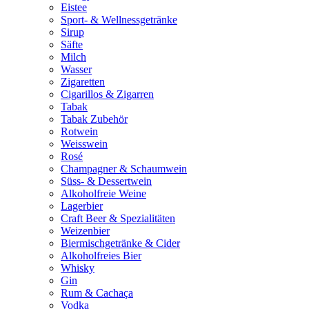
Eistee
Sport- & Wellnessgetränke
Sirup
Säfte
Milch
Wasser
Zigaretten
Cigarillos & Zigarren
Tabak
Tabak Zubehör
Rotwein
Weisswein
Rosé
Champagner & Schaumwein
Süss- & Dessertwein
Alkoholfreie Weine
Lagerbier
Craft Beer & Spezialitäten
Weizenbier
Biermischgetränke & Cider
Alkoholfreies Bier
Whisky
Gin
Rum & Cachaça
Vodka