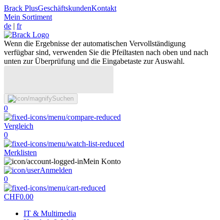
Brack Plus
Geschäftskunden
Kontakt
Mein Sortiment
de
|
fr
Wenn die Ergebnisse der automatischen Vervollständigung
verfügbar sind, verwenden Sie die Pfeiltasten nach oben und nach
unten zur Überprüfung und die Eingabetaste zur Auswahl.
Suchen
0
Vergleich
0
Merklisten
Mein Konto
Anmelden
0
CHF
0.00
IT & Multimedia