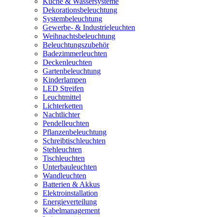
Küche & Wassersysteme
Dekorationsbeleuchtung
Systembeleuchtung
Gewerbe- & Industrieleuchten
Weihnachtsbeleuchtung
Beleuchtungszubehör
Badezimmerleuchten
Deckenleuchten
Gartenbeleuchtung
Kinderlampen
LED Streifen
Leuchtmittel
Lichterketten
Nachtlichter
Pendelleuchten
Pflanzenbeleuchtung
Schreibtischleuchten
Stehleuchten
Tischleuchten
Unterbauleuchten
Wandleuchten
Batterien & Akkus
Elektroinstallation
Energieverteilung
Kabelmanagement