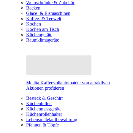
Weinschränke & Zubehör
Backen
Glace- & Eismaschinen
Kaffee- & Teewelt
Kochen
Kochen am Tisch
Küchengeräte
Raumklimageräte
Melitta Kaffeevollautomaten: von attraktiven
Aktionen profitieren
Besteck & Geschirr
Küchenhilfen
Küchenmessgeräte
Küchenrollenhalter
Lebensmittelaufbewahrung
Pfannen & Töpfe