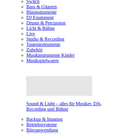
Switch
Bass & Gitarren
Blasinstrumente
DJ Equipment
Drums & Percussion
Licht & Bühne
Live
Studio & Recording
Tasteninstrumente
Zubehör
Musikinstrumente Kinder
Musikspielwaren
Sound & Light – alles für Musiker, DJs,
Recording und Bühne
Backup & Imaging
Betriebssysteme
Büroanwendung