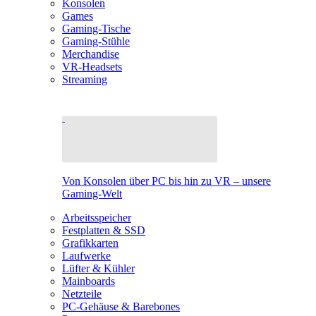
Konsolen
Games
Gaming-Tische
Gaming-Stühle
Merchandise
VR-Headsets
Streaming
Von Konsolen über PC bis hin zu VR – unsere
Gaming-Welt
Arbeitsspeicher
Festplatten & SSD
Grafikkarten
Laufwerke
Lüfter & Kühler
Mainboards
Netzteile
PC-Gehäuse & Barebones