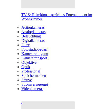
TV & Heimkino – perfektes Entertainment im
Wohnzimmer
Actionkameras
Analogkameras
Beleuchtung
Digitalkameras
Filter
Fotostudiobedarf
Kamerareinigung
Kameratransport
Objektive
Optik
Professional
Speichermedien
Stative
Stromversorgung
Videokameras