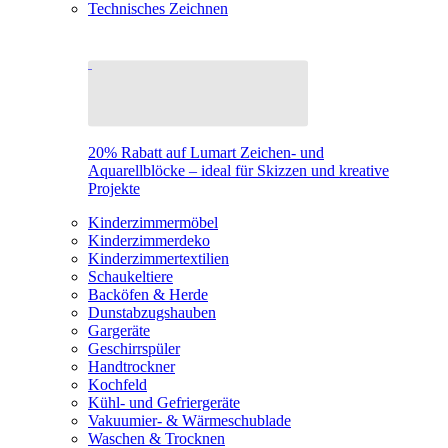
Technisches Zeichnen
20% Rabatt auf Lumart Zeichen- und
Aquarellblöcke – ideal für Skizzen und kreative
Projekte
Kinderzimmermöbel
Kinderzimmerdeko
Kinderzimmertextilien
Schaukeltiere
Backöfen & Herde
Dunstabzugshauben
Gargeräte
Geschirrspüler
Handtrockner
Kochfeld
Kühl- und Gefriergeräte
Vakuumier- & Wärmeschublade
Waschen & Trocknen