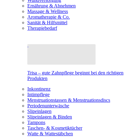
Wundversorgung
Ernährung & Abnehmen
Massage & Wellness
Aromatherapie & Co.
Sanität & Hilfsmittel
Therapiebedarf
Trisa – gute Zahnpflege beginnt bei den richtigen
Produkten
Inkontinenz
Intimpflege
Menstruationstassen & Menstruationsdiscs
Periodenunterwäsche
Slipeinlagen
Slipeinlagen & Binden
Tampons
Taschen- & Kosmetiktücher
Watte & Wattestäbchen