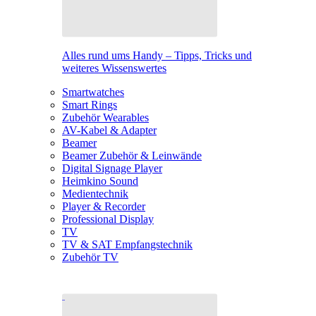
Alles rund ums Handy – Tipps, Tricks und
weiteres Wissenswertes
Smartwatches
Smart Rings
Zubehör Wearables
AV-Kabel & Adapter
Beamer
Beamer Zubehör & Leinwände
Digital Signage Player
Heimkino Sound
Medientechnik
Player & Recorder
Professional Display
TV
TV & SAT Empfangstechnik
Zubehör TV