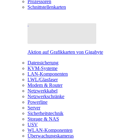
Prozessoren
Schnittstellenkarten
Aktion auf Grafikkarten von Gigabyte
Datensicherung
KVM-Systeme
LAN-Komponenten
LWL/Glasfaser
Modem & Router
Netzwerkkabel
Netzwerkschränke
Powerline
Server
Sicherheitstechnik
Storage & NAS
USV
WLAN-Komponenten
Überwachungskameras