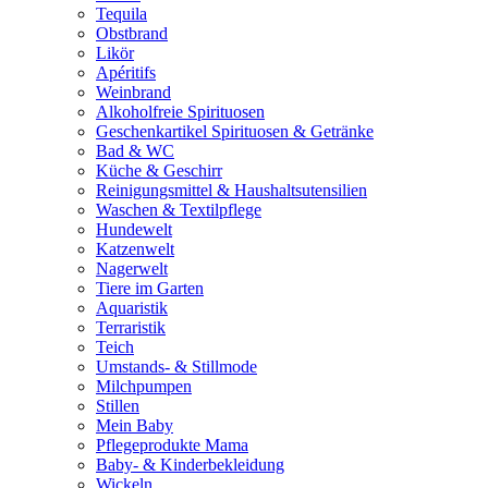
Tequila
Obstbrand
Likör
Apéritifs
Weinbrand
Alkoholfreie Spirituosen
Geschenkartikel Spirituosen & Getränke
Bad & WC
Küche & Geschirr
Reinigungsmittel & Haushaltsutensilien
Waschen & Textilpflege
Hundewelt
Katzenwelt
Nagerwelt
Tiere im Garten
Aquaristik
Terraristik
Teich
Umstands- & Stillmode
Milchpumpen
Stillen
Mein Baby
Pflegeprodukte Mama
Baby- & Kinderbekleidung
Wickeln