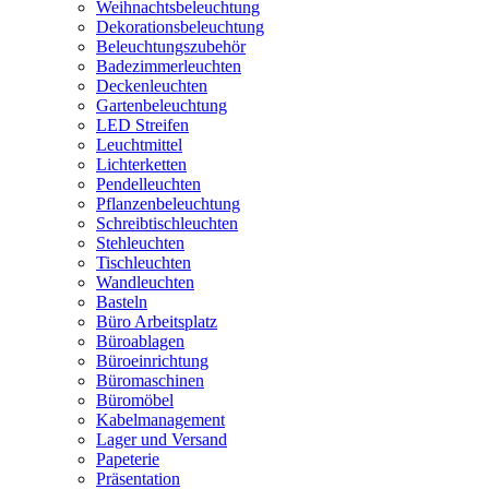
Weihnachtsbeleuchtung
Dekorationsbeleuchtung
Beleuchtungszubehör
Badezimmerleuchten
Deckenleuchten
Gartenbeleuchtung
LED Streifen
Leuchtmittel
Lichterketten
Pendelleuchten
Pflanzenbeleuchtung
Schreibtischleuchten
Stehleuchten
Tischleuchten
Wandleuchten
Basteln
Büro Arbeitsplatz
Büroablagen
Büroeinrichtung
Büromaschinen
Büromöbel
Kabelmanagement
Lager und Versand
Papeterie
Präsentation