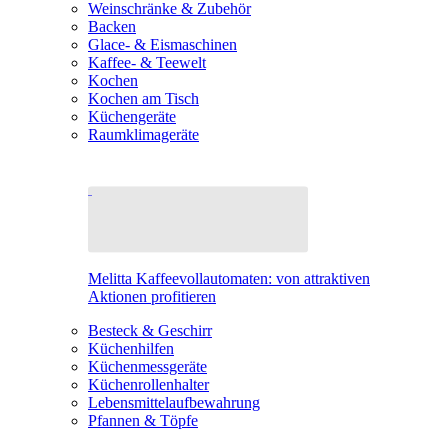
Weinschränke & Zubehör
Backen
Glace- & Eismaschinen
Kaffee- & Teewelt
Kochen
Kochen am Tisch
Küchengeräte
Raumklimageräte
Melitta Kaffeevollautomaten: von attraktiven
Aktionen profitieren
Besteck & Geschirr
Küchenhilfen
Küchenmessgeräte
Küchenrollenhalter
Lebensmittelaufbewahrung
Pfannen & Töpfe