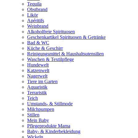
Tequila
Obstbrand
Likör
Apéritifs
Weinbrand
Alkoholfreie Spirituosen
Geschenkartikel Spirituosen & Getränke
Bad & WC
Küche & Geschirr
Reinigungsmittel & Haushaltsutensilien
Waschen & Textilpflege
Hundewelt
Katzenwelt
Nagerwelt
Tiere im Garten
Aquaristik
Terraristik
Teich
Umstands- & Stillmode
Milchpumpen
Stillen
Mein Baby
Pflegeprodukte Mama
Baby- & Kinderbekleidung
Wickeln