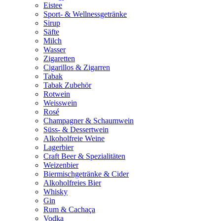
Eistee
Sport- & Wellnessgetränke
Sirup
Säfte
Milch
Wasser
Zigaretten
Cigarillos & Zigarren
Tabak
Tabak Zubehör
Rotwein
Weisswein
Rosé
Champagner & Schaumwein
Süss- & Dessertwein
Alkoholfreie Weine
Lagerbier
Craft Beer & Spezialitäten
Weizenbier
Biermischgetränke & Cider
Alkoholfreies Bier
Whisky
Gin
Rum & Cachaça
Vodka