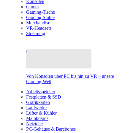
Konsolen
Games
Gaming-Tische
Gaming-Stühle
Merchandise
VR-Headsets
Streaming
Von Konsolen über PC bis hin zu VR – unsere
Gaming-Welt
Arbeitsspeicher
Festplatten & SSD
Grafikkarten
Laufwerke
Lüfter & Kühler
Mainboards
Netzteile
PC-Gehäuse & Barebones