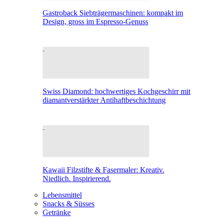
Gastroback Siebträgermaschinen: kompakt im
Design, gross im Espresso-Genuss
Swiss Diamond: hochwertiges Kochgeschirr mit
diamantverstärkter Antihaftbeschichtung
Kawaii Filzstifte & Fasermaler: Kreativ.
Niedlich. Inspirierend.
Lebensmittel
Snacks & Süsses
Getränke