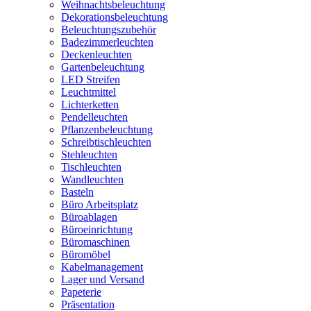
Weihnachtsbeleuchtung
Dekorationsbeleuchtung
Beleuchtungszubehör
Badezimmerleuchten
Deckenleuchten
Gartenbeleuchtung
LED Streifen
Leuchtmittel
Lichterketten
Pendelleuchten
Pflanzenbeleuchtung
Schreibtischleuchten
Stehleuchten
Tischleuchten
Wandleuchten
Basteln
Büro Arbeitsplatz
Büroablagen
Büroeinrichtung
Büromaschinen
Büromöbel
Kabelmanagement
Lager und Versand
Papeterie
Präsentation