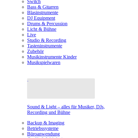
Switch
Bass & Gitarren
Blasinstrumente
DJ Equipment
Drums & Percussion
Licht & Bühne
Live
Studio & Recording
Tasteninstrumente
Zubehör
Musikinstrumente Kinder
Musikspielwaren
Sound & Light – alles für Musiker, DJs,
Recording und Bühne
Backup & Imaging
Betriebssysteme
Büroanwendung