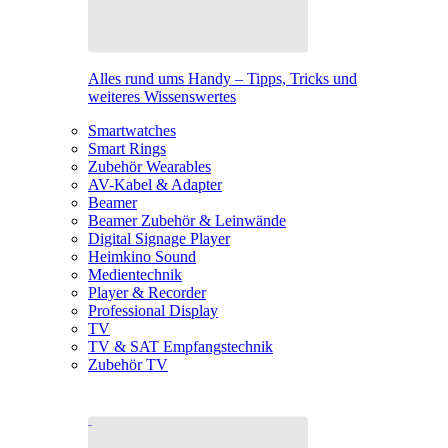
Alles rund ums Handy – Tipps, Tricks und
weiteres Wissenswertes
Smartwatches
Smart Rings
Zubehör Wearables
AV-Kabel & Adapter
Beamer
Beamer Zubehör & Leinwände
Digital Signage Player
Heimkino Sound
Medientechnik
Player & Recorder
Professional Display
TV
TV & SAT Empfangstechnik
Zubehör TV