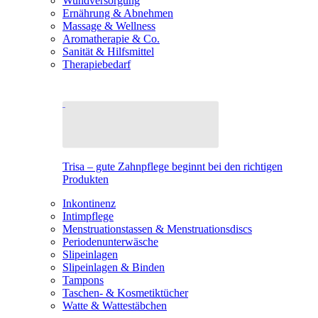
Wundversorgung
Ernährung & Abnehmen
Massage & Wellness
Aromatherapie & Co.
Sanität & Hilfsmittel
Therapiebedarf
Trisa – gute Zahnpflege beginnt bei den richtigen
Produkten
Inkontinenz
Intimpflege
Menstruationstassen & Menstruationsdiscs
Periodenunterwäsche
Slipeinlagen
Slipeinlagen & Binden
Tampons
Taschen- & Kosmetiktücher
Watte & Wattestäbchen