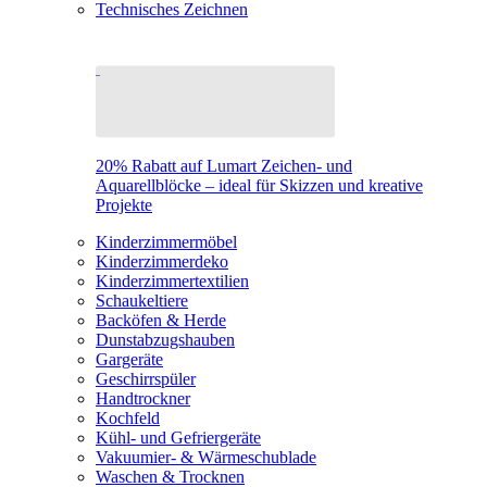
Technisches Zeichnen
20% Rabatt auf Lumart Zeichen- und
Aquarellblöcke – ideal für Skizzen und kreative
Projekte
Kinderzimmermöbel
Kinderzimmerdeko
Kinderzimmertextilien
Schaukeltiere
Backöfen & Herde
Dunstabzugshauben
Gargeräte
Geschirrspüler
Handtrockner
Kochfeld
Kühl- und Gefriergeräte
Vakuumier- & Wärmeschublade
Waschen & Trocknen