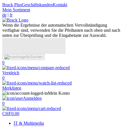
Brack Plus
Geschäftskunden
Kontakt
Mein Sortiment
de
|
fr
Wenn die Ergebnisse der automatischen Vervollständigung
verfügbar sind, verwenden Sie die Pfeiltasten nach oben und nach
unten zur Überprüfung und die Eingabetaste zur Auswahl.
Suchen
0
Vergleich
0
Merklisten
Mein Konto
Anmelden
0
CHF
0.00
IT & Multimedia