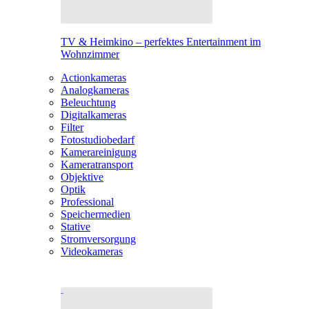
TV & Heimkino – perfektes Entertainment im
Wohnzimmer
Actionkameras
Analogkameras
Beleuchtung
Digitalkameras
Filter
Fotostudiobedarf
Kamerareinigung
Kameratransport
Objektive
Optik
Professional
Speichermedien
Stative
Stromversorgung
Videokameras