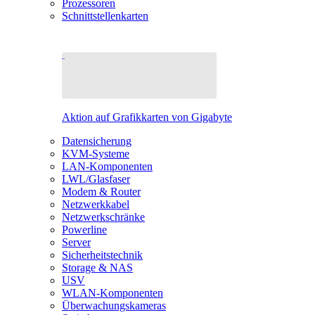
Prozessoren
Schnittstellenkarten
Aktion auf Grafikkarten von Gigabyte
Datensicherung
KVM-Systeme
LAN-Komponenten
LWL/Glasfaser
Modem & Router
Netzwerkkabel
Netzwerkschränke
Powerline
Server
Sicherheitstechnik
Storage & NAS
USV
WLAN-Komponenten
Überwachungskameras