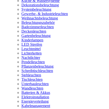
Küche & Wassersysteme
Dekorationsbeleuchtung
Systembeleuchtung
Gewerbe- & Industrieleuchten
Weihnachtsbeleuchtung
Beleuchtungszubehör
Badezimmerleuchten
Deckenleuchten
Gartenbeleuchtung
Kinderlampen
LED Streifen
Leuchtmittel
Lichterketten
Nachtlichter
Pendelleuchten
Pflanzenbeleuchtung
Schreibtischleuchten
Stehleuchten
Tischleuchten
Unterbauleuchten
Wandleuchten
Batterien & Akkus
Elektroinstallation
Energieverteilung
Kabelmanagement