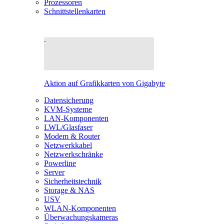
Prozessoren
Schnittstellenkarten
Aktion auf Grafikkarten von Gigabyte
Datensicherung
KVM-Systeme
LAN-Komponenten
LWL/Glasfaser
Modem & Router
Netzwerkkabel
Netzwerkschränke
Powerline
Server
Sicherheitstechnik
Storage & NAS
USV
WLAN-Komponenten
Überwachungskameras