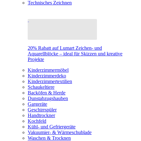
Technisches Zeichnen
20% Rabatt auf Lumart Zeichen- und
Aquarellblöcke – ideal für Skizzen und kreative
Projekte
Kinderzimmermöbel
Kinderzimmerdeko
Kinderzimmertextilien
Schaukeltiere
Backöfen & Herde
Dunstabzugshauben
Gargeräte
Geschirrspüler
Handtrockner
Kochfeld
Kühl- und Gefriergeräte
Vakuumier- & Wärmeschublade
Waschen & Trocknen