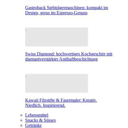
Gastroback Siebträgermaschinen: kompakt im
Design, gross im Espresso-Genuss
Swiss Diamond: hochwertiges Kochgeschirr mit
diamantverstärkter Antihaftbeschichtung
Kawaii Filzstifte & Fasermaler: Kreativ.
Niedlich. Inspirierend.
Lebensmittel
Snacks & Süsses
Getränke