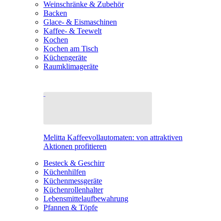
Weinschränke & Zubehör
Backen
Glace- & Eismaschinen
Kaffee- & Teewelt
Kochen
Kochen am Tisch
Küchengeräte
Raumklimageräte
Melitta Kaffeevollautomaten: von attraktiven
Aktionen profitieren
Besteck & Geschirr
Küchenhilfen
Küchenmessgeräte
Küchenrollenhalter
Lebensmittelaufbewahrung
Pfannen & Töpfe