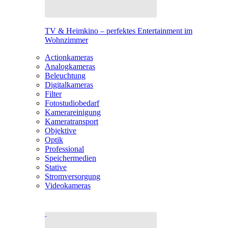
TV & Heimkino – perfektes Entertainment im
Wohnzimmer
Actionkameras
Analogkameras
Beleuchtung
Digitalkameras
Filter
Fotostudiobedarf
Kamerareinigung
Kameratransport
Objektive
Optik
Professional
Speichermedien
Stative
Stromversorgung
Videokameras