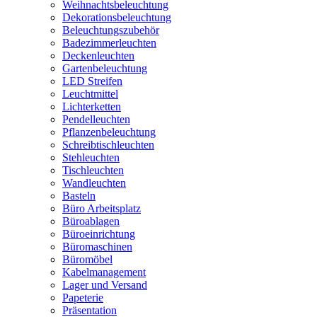
Weihnachtsbeleuchtung
Dekorationsbeleuchtung
Beleuchtungszubehör
Badezimmerleuchten
Deckenleuchten
Gartenbeleuchtung
LED Streifen
Leuchtmittel
Lichterketten
Pendelleuchten
Pflanzenbeleuchtung
Schreibtischleuchten
Stehleuchten
Tischleuchten
Wandleuchten
Basteln
Büro Arbeitsplatz
Büroablagen
Büroeinrichtung
Büromaschinen
Büromöbel
Kabelmanagement
Lager und Versand
Papeterie
Präsentation