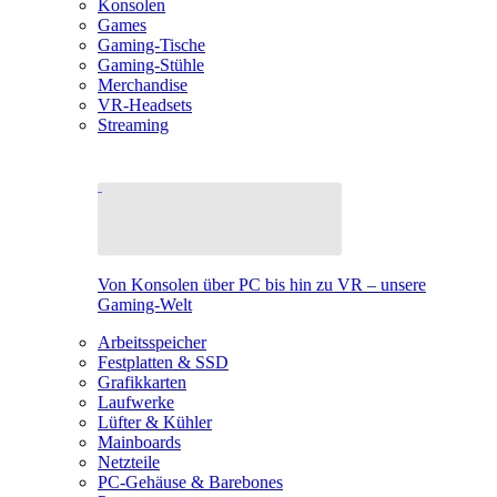
Konsolen
Games
Gaming-Tische
Gaming-Stühle
Merchandise
VR-Headsets
Streaming
Von Konsolen über PC bis hin zu VR – unsere
Gaming-Welt
Arbeitsspeicher
Festplatten & SSD
Grafikkarten
Laufwerke
Lüfter & Kühler
Mainboards
Netzteile
PC-Gehäuse & Barebones