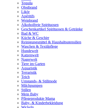
Tequila
Obstbrand
Likör
Apéritifs
Weinbrand
Alkoholfreie Spirituosen
Geschenkartikel Spirituosen & Getränke
Bad & WC
Küche & Geschirr
Reinigungsmittel & Haushaltsutensilien
Waschen & Textilpflege
Hundewelt
Katzenwelt
Nagerwelt
Tiere im Garten
Aquaristik
Terraristik
Teich
Umstands- & Stillmode
Milchpumpen
Stillen
Mein Baby
Pflegeprodukte Mama
Baby- & Kinderbekleidung
Wickeln