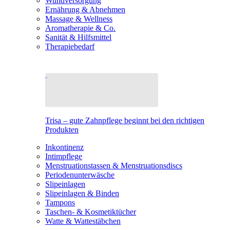
Wundversorgung
Ernährung & Abnehmen
Massage & Wellness
Aromatherapie & Co.
Sanität & Hilfsmittel
Therapiebedarf
Trisa – gute Zahnpflege beginnt bei den richtigen
Produkten
Inkontinenz
Intimpflege
Menstruationstassen & Menstruationsdiscs
Periodenunterwäsche
Slipeinlagen
Slipeinlagen & Binden
Tampons
Taschen- & Kosmetiktücher
Watte & Wattestäbchen