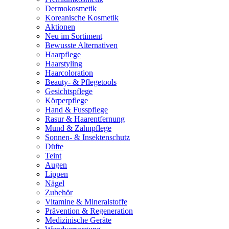
Dermokosmetik
Koreanische Kosmetik
Aktionen
Neu im Sortiment
Bewusste Alternativen
Haarpflege
Haarstyling
Haarcoloration
Beauty- & Pflegetools
Gesichtspflege
Körperpflege
Hand & Fusspflege
Rasur & Haarentfernung
Mund & Zahnpflege
Sonnen- & Insektenschutz
Düfte
Teint
Augen
Lippen
Nägel
Zubehör
Vitamine & Mineralstoffe
Prävention & Regeneration
Medizinische Geräte