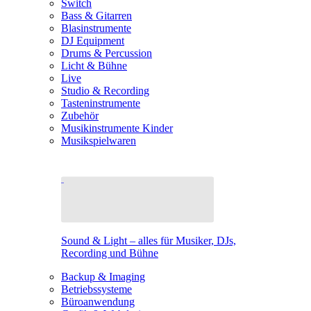
Switch
Bass & Gitarren
Blasinstrumente
DJ Equipment
Drums & Percussion
Licht & Bühne
Live
Studio & Recording
Tasteninstrumente
Zubehör
Musikinstrumente Kinder
Musikspielwaren
Sound & Light – alles für Musiker, DJs,
Recording und Bühne
Backup & Imaging
Betriebssysteme
Büroanwendung