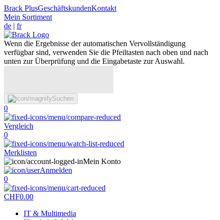
Brack Plus
Geschäftskunden
Kontakt
Mein Sortiment
de
|
fr
Wenn die Ergebnisse der automatischen Vervollständigung
verfügbar sind, verwenden Sie die Pfeiltasten nach oben und nach
unten zur Überprüfung und die Eingabetaste zur Auswahl.
Suchen
0
Vergleich
0
Merklisten
Mein Konto
Anmelden
0
CHF
0.00
IT & Multimedia