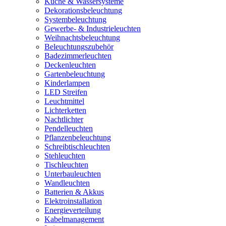
Küche & Wassersysteme
Dekorationsbeleuchtung
Systembeleuchtung
Gewerbe- & Industrieleuchten
Weihnachtsbeleuchtung
Beleuchtungszubehör
Badezimmerleuchten
Deckenleuchten
Gartenbeleuchtung
Kinderlampen
LED Streifen
Leuchtmittel
Lichterketten
Nachtlichter
Pendelleuchten
Pflanzenbeleuchtung
Schreibtischleuchten
Stehleuchten
Tischleuchten
Unterbauleuchten
Wandleuchten
Batterien & Akkus
Elektroinstallation
Energieverteilung
Kabelmanagement