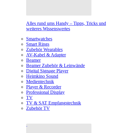
Alles rund ums Handy – Tipps, Tricks und
weiteres Wissenswertes
Smartwatches
Smart Rings
Zubehör Wearables
AV-Kabel & Adapter
Beamer
Beamer Zubehör & Leinwände
Digital Signage Player
Heimkino Sound
Medientechnik
Player & Recorder
Professional Display
TV
TV & SAT Empfangstechnik
Zubehör TV