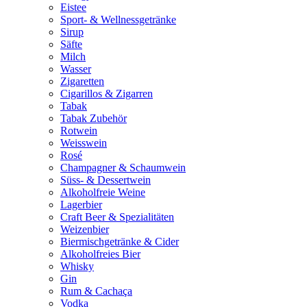
Eistee
Sport- & Wellnessgetränke
Sirup
Säfte
Milch
Wasser
Zigaretten
Cigarillos & Zigarren
Tabak
Tabak Zubehör
Rotwein
Weisswein
Rosé
Champagner & Schaumwein
Süss- & Dessertwein
Alkoholfreie Weine
Lagerbier
Craft Beer & Spezialitäten
Weizenbier
Biermischgetränke & Cider
Alkoholfreies Bier
Whisky
Gin
Rum & Cachaça
Vodka