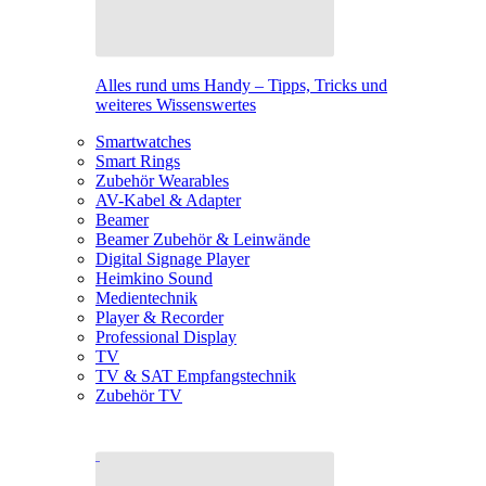
Alles rund ums Handy – Tipps, Tricks und
weiteres Wissenswertes
Smartwatches
Smart Rings
Zubehör Wearables
AV-Kabel & Adapter
Beamer
Beamer Zubehör & Leinwände
Digital Signage Player
Heimkino Sound
Medientechnik
Player & Recorder
Professional Display
TV
TV & SAT Empfangstechnik
Zubehör TV