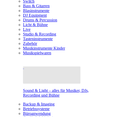
Switch
Bass & Gitarren
Blasinstrumente
DJ Equipment
Drums & Percussion
Licht & Bühne
Live
Studio & Recording
Tasteninstrumente
Zubehör
Musikinstrumente Kinder
Musikspielwaren
Sound & Light – alles für Musiker, DJs,
Recording und Bühne
Backup & Imaging
Betriebssysteme
Büroanwendung