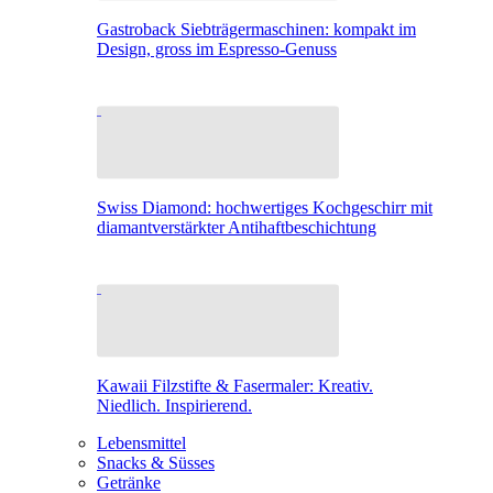
Gastroback Siebträgermaschinen: kompakt im
Design, gross im Espresso-Genuss
Swiss Diamond: hochwertiges Kochgeschirr mit
diamantverstärkter Antihaftbeschichtung
Kawaii Filzstifte & Fasermaler: Kreativ.
Niedlich. Inspirierend.
Lebensmittel
Snacks & Süsses
Getränke