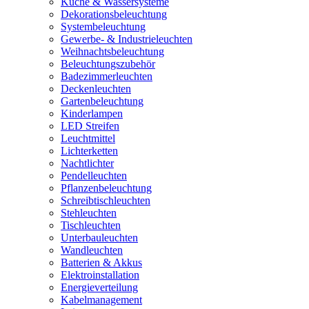
Küche & Wassersysteme
Dekorationsbeleuchtung
Systembeleuchtung
Gewerbe- & Industrieleuchten
Weihnachtsbeleuchtung
Beleuchtungszubehör
Badezimmerleuchten
Deckenleuchten
Gartenbeleuchtung
Kinderlampen
LED Streifen
Leuchtmittel
Lichterketten
Nachtlichter
Pendelleuchten
Pflanzenbeleuchtung
Schreibtischleuchten
Stehleuchten
Tischleuchten
Unterbauleuchten
Wandleuchten
Batterien & Akkus
Elektroinstallation
Energieverteilung
Kabelmanagement