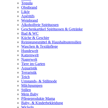
Tequila
Obstbrand
Likör
Apéritifs
Weinbrand
Alkoholfreie Spirituosen
Geschenkartikel Spirituosen & Getränke
Bad & WC
Küche & Geschirr
Reinigungsmittel & Haushaltsutensilien
Waschen & Textilpflege
Hundewelt
Katzenwelt
Nagerwelt
Tiere im Garten
Aquaristik
Terraristik
Teich
Umstands- & Stillmode
Milchpumpen
Stillen
Mein Baby
Pflegeprodukte Mama
Baby- & Kinderbekleidung
Wickeln