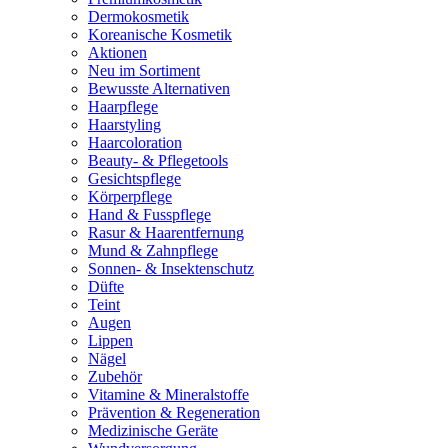
Dermokosmetik
Koreanische Kosmetik
Aktionen
Neu im Sortiment
Bewusste Alternativen
Haarpflege
Haarstyling
Haarcoloration
Beauty- & Pflegetools
Gesichtspflege
Körperpflege
Hand & Fusspflege
Rasur & Haarentfernung
Mund & Zahnpflege
Sonnen- & Insektenschutz
Düfte
Teint
Augen
Lippen
Nägel
Zubehör
Vitamine & Mineralstoffe
Prävention & Regeneration
Medizinische Geräte