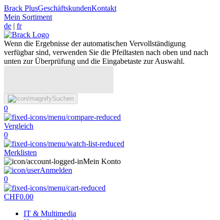
Brack Plus
Geschäftskunden
Kontakt
Mein Sortiment
de
|
fr
Wenn die Ergebnisse der automatischen Vervollständigung
verfügbar sind, verwenden Sie die Pfeiltasten nach oben und nach
unten zur Überprüfung und die Eingabetaste zur Auswahl.
Suchen
0
Vergleich
0
Merklisten
Mein Konto
Anmelden
0
CHF
0.00
IT & Multimedia