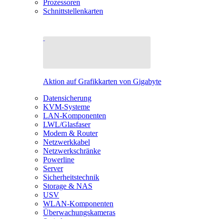
Prozessoren
Schnittstellenkarten
Aktion auf Grafikkarten von Gigabyte
Datensicherung
KVM-Systeme
LAN-Komponenten
LWL/Glasfaser
Modem & Router
Netzwerkkabel
Netzwerkschränke
Powerline
Server
Sicherheitstechnik
Storage & NAS
USV
WLAN-Komponenten
Überwachungskameras