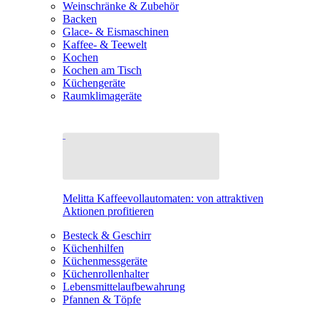
Weinschränke & Zubehör
Backen
Glace- & Eismaschinen
Kaffee- & Teewelt
Kochen
Kochen am Tisch
Küchengeräte
Raumklimageräte
Melitta Kaffeevollautomaten: von attraktiven
Aktionen profitieren
Besteck & Geschirr
Küchenhilfen
Küchenmessgeräte
Küchenrollenhalter
Lebensmittelaufbewahrung
Pfannen & Töpfe