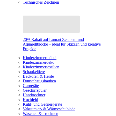
Technisches Zeichnen
20% Rabatt auf Lumart Zeichen- und
Aquarellblöcke – ideal für Skizzen und kreative
Projekte
Kinderzimmermöbel
Kinderzimmerdeko
Kinderzimmertextilien
Schaukeltiere
Backöfen & Herde
Dunstabzugshauben
Gargeräte
Geschirrspüler
Handtrockner
Kochfeld
Kühl- und Gefriergeräte
Vakuumier- & Wärmeschublade
Waschen & Trocknen