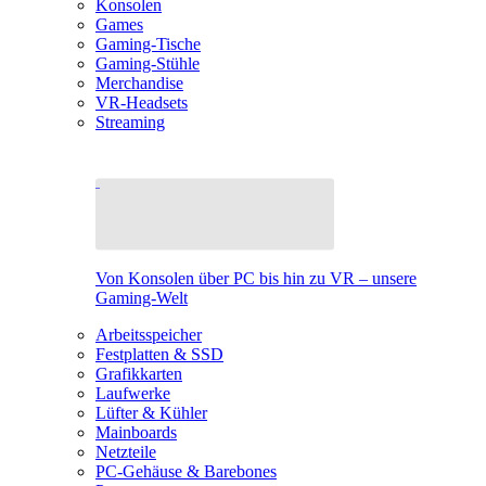
Konsolen
Games
Gaming-Tische
Gaming-Stühle
Merchandise
VR-Headsets
Streaming
Von Konsolen über PC bis hin zu VR – unsere
Gaming-Welt
Arbeitsspeicher
Festplatten & SSD
Grafikkarten
Laufwerke
Lüfter & Kühler
Mainboards
Netzteile
PC-Gehäuse & Barebones