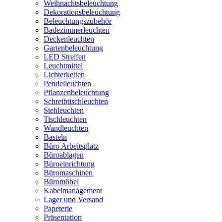
Weihnachtsbeleuchtung
Dekorationsbeleuchtung
Beleuchtungszubehör
Badezimmerleuchten
Deckenleuchten
Gartenbeleuchtung
LED Streifen
Leuchtmittel
Lichterketten
Pendelleuchten
Pflanzenbeleuchtung
Schreibtischleuchten
Stehleuchten
Tischleuchten
Wandleuchten
Basteln
Büro Arbeitsplatz
Büroablagen
Büroeinrichtung
Büromaschinen
Büromöbel
Kabelmanagement
Lager und Versand
Papeterie
Präsentation