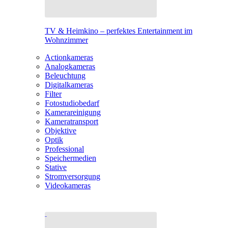
TV & Heimkino – perfektes Entertainment im
Wohnzimmer
Actionkameras
Analogkameras
Beleuchtung
Digitalkameras
Filter
Fotostudiobedarf
Kamerareinigung
Kameratransport
Objektive
Optik
Professional
Speichermedien
Stative
Stromversorgung
Videokameras