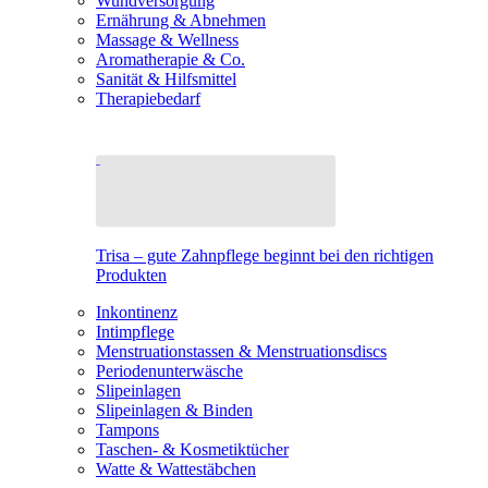
Wundversorgung
Ernährung & Abnehmen
Massage & Wellness
Aromatherapie & Co.
Sanität & Hilfsmittel
Therapiebedarf
Trisa – gute Zahnpflege beginnt bei den richtigen
Produkten
Inkontinenz
Intimpflege
Menstruationstassen & Menstruationsdiscs
Periodenunterwäsche
Slipeinlagen
Slipeinlagen & Binden
Tampons
Taschen- & Kosmetiktücher
Watte & Wattestäbchen