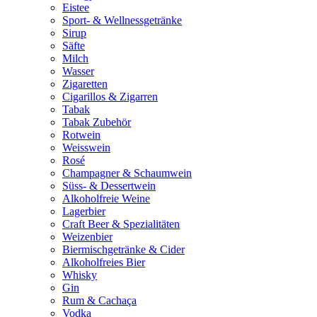
Eistee
Sport- & Wellnessgetränke
Sirup
Säfte
Milch
Wasser
Zigaretten
Cigarillos & Zigarren
Tabak
Tabak Zubehör
Rotwein
Weisswein
Rosé
Champagner & Schaumwein
Süss- & Dessertwein
Alkoholfreie Weine
Lagerbier
Craft Beer & Spezialitäten
Weizenbier
Biermischgetränke & Cider
Alkoholfreies Bier
Whisky
Gin
Rum & Cachaça
Vodka