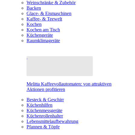
Weinschränke & Zubehör
Backen
Glace- & Eismaschinen
Kaffee- & Teewelt
Kochen
Kochen am Tisch
Küchengeräte
Raumklimageräte
Melitta Kaffeevollautomaten: von attraktiven
Aktionen profitieren
Besteck & Geschirr
Küchenhilfen
Küchenmessgeräte
Küchenrollenhalter
Lebensmittelaufbewahrung
Pfannen & Töpfe