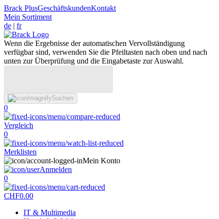
Brack Plus
Geschäftskunden
Kontakt
Mein Sortiment
de
|
fr
Wenn die Ergebnisse der automatischen Vervollständigung
verfügbar sind, verwenden Sie die Pfeiltasten nach oben und nach
unten zur Überprüfung und die Eingabetaste zur Auswahl.
Suchen
0
Vergleich
0
Merklisten
Mein Konto
Anmelden
0
CHF
0.00
IT & Multimedia