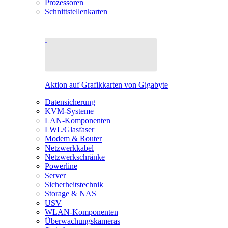
Prozessoren
Schnittstellenkarten
Aktion auf Grafikkarten von Gigabyte
Datensicherung
KVM-Systeme
LAN-Komponenten
LWL/Glasfaser
Modem & Router
Netzwerkkabel
Netzwerkschränke
Powerline
Server
Sicherheitstechnik
Storage & NAS
USV
WLAN-Komponenten
Überwachungskameras