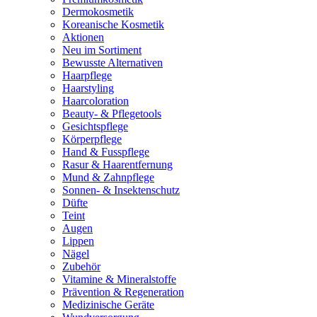
Dermokosmetik
Koreanische Kosmetik
Aktionen
Neu im Sortiment
Bewusste Alternativen
Haarpflege
Haarstyling
Haarcoloration
Beauty- & Pflegetools
Gesichtspflege
Körperpflege
Hand & Fusspflege
Rasur & Haarentfernung
Mund & Zahnpflege
Sonnen- & Insektenschutz
Düfte
Teint
Augen
Lippen
Nägel
Zubehör
Vitamine & Mineralstoffe
Prävention & Regeneration
Medizinische Geräte