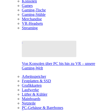
Konsolen
Games
Gaming-Tische
Gaming-Stühle
Merchandise
VR-Headsets
Streaming
Von Konsolen über PC bis hin zu VR – unsere
Gaming-Welt
Arbeitsspeicher
Festplatten & SSD
Grafikkarten
Laufwerke
Lüfter & Kühler
Mainboards
Netzteile
PC-Gehäuse & Barebones