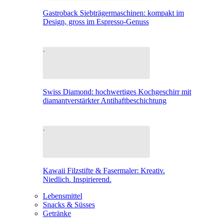
Gastroback Siebträgermaschinen: kompakt im
Design, gross im Espresso-Genuss
Swiss Diamond: hochwertiges Kochgeschirr mit
diamantverstärkter Antihaftbeschichtung
Kawaii Filzstifte & Fasermaler: Kreativ.
Niedlich. Inspirierend.
Lebensmittel
Snacks & Süsses
Getränke