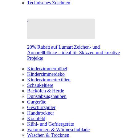
Technisches Zeichnen
20% Rabatt auf Lumart Zeichen- und
Aquarellblöcke – ideal für Skizzen und kreative
Projekte
Kinderzimmermöbel
Kinderzimmerdeko
Kinderzimmertextilien
Schaukeltiere
Backöfen & Herde
Dunstabzugshauben
Gargeräte
Geschirrspüler
Handtrockner
Kochfeld
Kühl- und Gefriergeräte
Vakuumier- & Wärmeschublade
Waschen & Trocknen