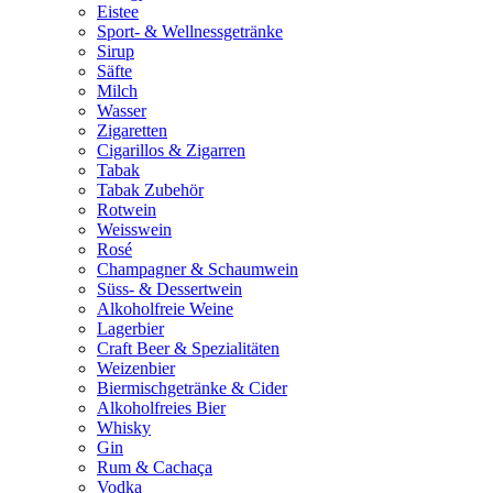
Eistee
Sport- & Wellnessgetränke
Sirup
Säfte
Milch
Wasser
Zigaretten
Cigarillos & Zigarren
Tabak
Tabak Zubehör
Rotwein
Weisswein
Rosé
Champagner & Schaumwein
Süss- & Dessertwein
Alkoholfreie Weine
Lagerbier
Craft Beer & Spezialitäten
Weizenbier
Biermischgetränke & Cider
Alkoholfreies Bier
Whisky
Gin
Rum & Cachaça
Vodka