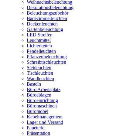
Weihnachtsbeleuchtung
Dekorationsbeleuchtung
Beleuchtungszubehör
Badezimmerleuchten
Deckenleuchten
Gartenbeleuchtung
LED Streifen
Leuchtmittel
Lichterketten
Pendelleuchten
Pflanzenbeleuchtung
Schreibtischleuchten
Stehleuchten
Tischleuchten
Wandleuchten
Basteln
Büro Arbeitsplatz
Büroablagen
Büroeinrichtung
Büromaschinen
Büromöbel
Kabelmanagement
Lager und Versand
Papeterie
Präsentation