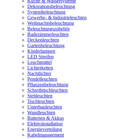
Küche & Wassersysteme
Dekorationsbeleuchtung
Systembeleuchtung
Gewerbe- & Industrieleuchten
Weihnachtsbeleuchtung
Beleuchtungszubehör
Badezimmerleuchten
Deckenleuchten
Gartenbeleuchtung
Kinderlampen
LED Streifen
Leuchtmittel
Lichterketten
Nachtlichter
Pendelleuchten
Pflanzenbeleuchtung
Schreibtischleuchten
Stehleuchten
Tischleuchten
Unterbauleuchten
Wandleuchten
Batterien & Akkus
Elektroinstallation
Energieverteilung
Kabelmanagement