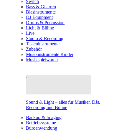
Switch
Bass & Gitarren
Blasinstrumente
DJ Equipment
Drums & Percussion
Licht & Bühne
Live
Studio & Recording
Tasteninstrumente
Zubehör
Musikinstrumente Kinder
Musikspielwaren
Sound & Light – alles für Musiker, DJs,
Recording und Bühne
Backup & Imaging
Betriebssysteme
Büroanwendung