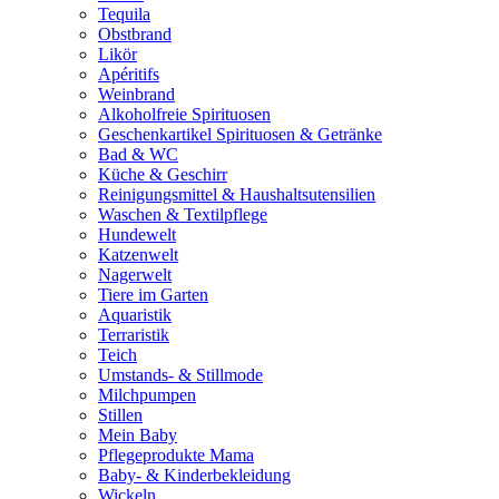
Tequila
Obstbrand
Likör
Apéritifs
Weinbrand
Alkoholfreie Spirituosen
Geschenkartikel Spirituosen & Getränke
Bad & WC
Küche & Geschirr
Reinigungsmittel & Haushaltsutensilien
Waschen & Textilpflege
Hundewelt
Katzenwelt
Nagerwelt
Tiere im Garten
Aquaristik
Terraristik
Teich
Umstands- & Stillmode
Milchpumpen
Stillen
Mein Baby
Pflegeprodukte Mama
Baby- & Kinderbekleidung
Wickeln