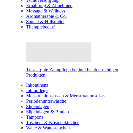
Wundversorgung
Ernährung & Abnehmen
Massage & Wellness
Aromatherapie & Co.
Sanität & Hilfsmittel
Therapiebedarf
Trisa – gute Zahnpflege beginnt bei den richtigen
Produkten
Inkontinenz
Intimpflege
Menstruationstassen & Menstruationsdiscs
Periodenunterwäsche
Slipeinlagen
Slipeinlagen & Binden
Tampons
Taschen- & Kosmetiktücher
Watte & Wattestäbchen