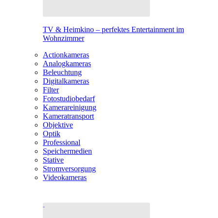
TV & Heimkino – perfektes Entertainment im
Wohnzimmer
Actionkameras
Analogkameras
Beleuchtung
Digitalkameras
Filter
Fotostudiobedarf
Kamerareinigung
Kameratransport
Objektive
Optik
Professional
Speichermedien
Stative
Stromversorgung
Videokameras