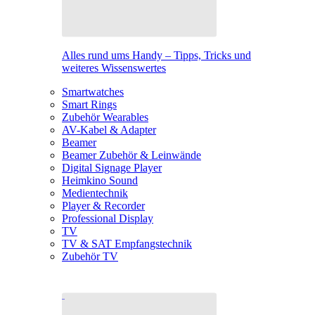
Alles rund ums Handy – Tipps, Tricks und
weiteres Wissenswertes
Smartwatches
Smart Rings
Zubehör Wearables
AV-Kabel & Adapter
Beamer
Beamer Zubehör & Leinwände
Digital Signage Player
Heimkino Sound
Medientechnik
Player & Recorder
Professional Display
TV
TV & SAT Empfangstechnik
Zubehör TV