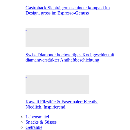
Gastroback Siebträgermaschinen: kompakt im
Design, gross im Espresso-Genuss
Swiss Diamond: hochwertiges Kochgeschirr mit
diamantverstärkter Antihaftbeschichtung
Kawaii Filzstifte & Fasermaler: Kreativ.
Niedlich. Inspirierend.
Lebensmittel
Snacks & Süsses
Getränke