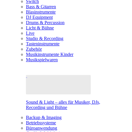
Switch
Bass & Gitarren
Blasinstrumente
DJ Equipment
Drums & Percussion
Licht & Bühne
Live
Studio & Recording
Tasteninstrumente
Zubehör
Musikinstrumente Kinder
Musikspielwaren
Sound & Light – alles für Musiker, DJs,
Recording und Bühne
Backup & Imaging
Betriebssysteme
Büroanwendung