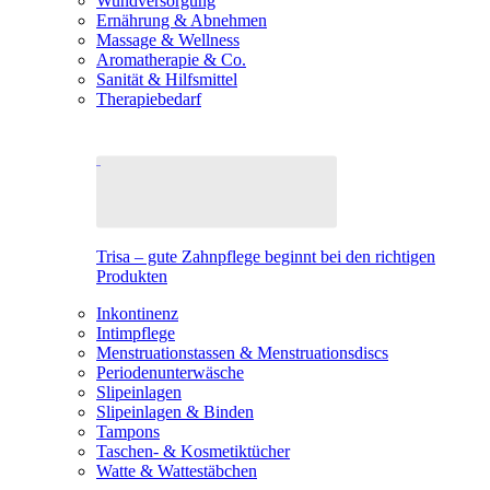
Wundversorgung
Ernährung & Abnehmen
Massage & Wellness
Aromatherapie & Co.
Sanität & Hilfsmittel
Therapiebedarf
Trisa – gute Zahnpflege beginnt bei den richtigen
Produkten
Inkontinenz
Intimpflege
Menstruationstassen & Menstruationsdiscs
Periodenunterwäsche
Slipeinlagen
Slipeinlagen & Binden
Tampons
Taschen- & Kosmetiktücher
Watte & Wattestäbchen