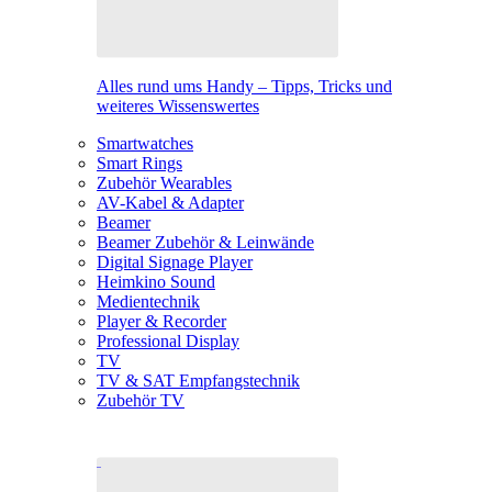
Alles rund ums Handy – Tipps, Tricks und
weiteres Wissenswertes
Smartwatches
Smart Rings
Zubehör Wearables
AV-Kabel & Adapter
Beamer
Beamer Zubehör & Leinwände
Digital Signage Player
Heimkino Sound
Medientechnik
Player & Recorder
Professional Display
TV
TV & SAT Empfangstechnik
Zubehör TV