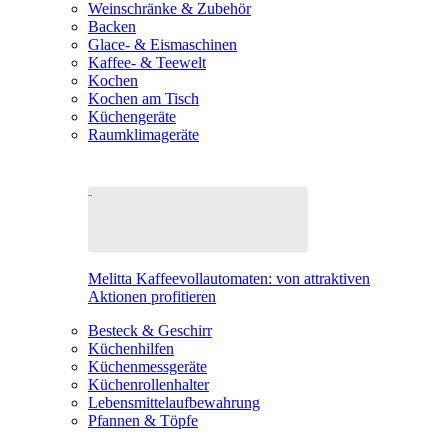
Weinschränke & Zubehör
Backen
Glace- & Eismaschinen
Kaffee- & Teewelt
Kochen
Kochen am Tisch
Küchengeräte
Raumklimageräte
Melitta Kaffeevollautomaten: von attraktiven
Aktionen profitieren
Besteck & Geschirr
Küchenhilfen
Küchenmessgeräte
Küchenrollenhalter
Lebensmittelaufbewahrung
Pfannen & Töpfe