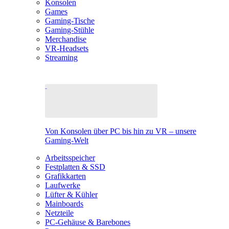
Konsolen
Games
Gaming-Tische
Gaming-Stühle
Merchandise
VR-Headsets
Streaming
Von Konsolen über PC bis hin zu VR – unsere
Gaming-Welt
Arbeitsspeicher
Festplatten & SSD
Grafikkarten
Laufwerke
Lüfter & Kühler
Mainboards
Netzteile
PC-Gehäuse & Barebones