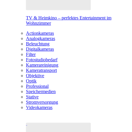
TV & Heimkino – perfektes Entertainment im
Wohnzimmer
Actionkameras
Analogkameras
Beleuchtung
Digitalkameras
Filter
Fotostudiobedarf
Kamerareinigung
Kameratransport
Objektive
Optik
Professional
Speichermedien
Stative
Stromversorgung
Videokameras