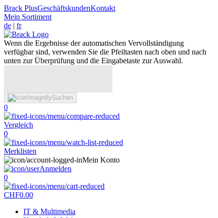
Brack Plus
Geschäftskunden
Kontakt
Mein Sortiment
de
|
fr
Wenn die Ergebnisse der automatischen Vervollständigung
verfügbar sind, verwenden Sie die Pfeiltasten nach oben und nach
unten zur Überprüfung und die Eingabetaste zur Auswahl.
Suchen
0
Vergleich
0
Merklisten
Mein Konto
Anmelden
0
CHF
0.00
IT & Multimedia