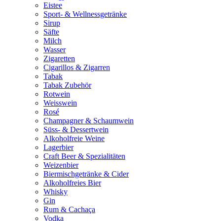
Eistee
Sport- & Wellnessgetränke
Sirup
Säfte
Milch
Wasser
Zigaretten
Cigarillos & Zigarren
Tabak
Tabak Zubehör
Rotwein
Weisswein
Rosé
Champagner & Schaumwein
Süss- & Dessertwein
Alkoholfreie Weine
Lagerbier
Craft Beer & Spezialitäten
Weizenbier
Biermischgetränke & Cider
Alkoholfreies Bier
Whisky
Gin
Rum & Cachaça
Vodka