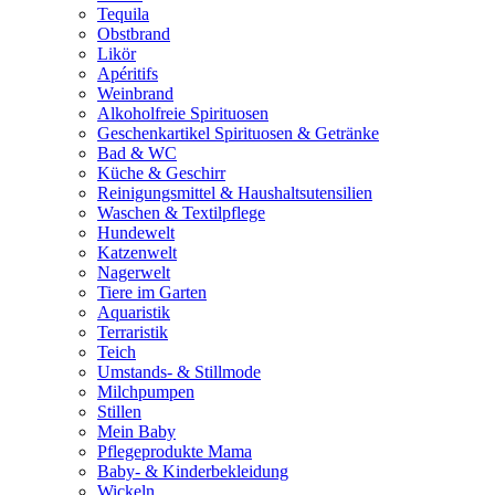
Tequila
Obstbrand
Likör
Apéritifs
Weinbrand
Alkoholfreie Spirituosen
Geschenkartikel Spirituosen & Getränke
Bad & WC
Küche & Geschirr
Reinigungsmittel & Haushaltsutensilien
Waschen & Textilpflege
Hundewelt
Katzenwelt
Nagerwelt
Tiere im Garten
Aquaristik
Terraristik
Teich
Umstands- & Stillmode
Milchpumpen
Stillen
Mein Baby
Pflegeprodukte Mama
Baby- & Kinderbekleidung
Wickeln