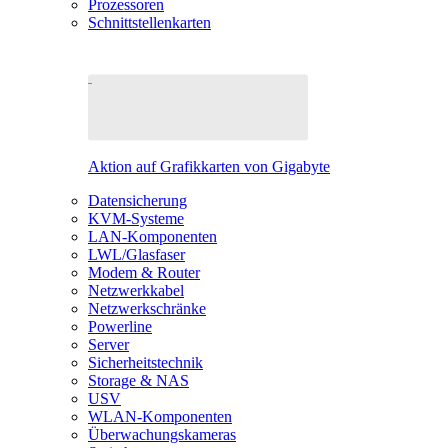
Prozessoren
Schnittstellenkarten
Aktion auf Grafikkarten von Gigabyte
Datensicherung
KVM-Systeme
LAN-Komponenten
LWL/Glasfaser
Modem & Router
Netzwerkkabel
Netzwerkschränke
Powerline
Server
Sicherheitstechnik
Storage & NAS
USV
WLAN-Komponenten
Überwachungskameras