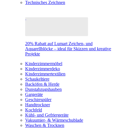
Technisches Zeichnen
20% Rabatt auf Lumart Zeichen- und
Aquarellblöcke – ideal für Skizzen und kreative
Projekte
Kinderzimmermöbel
Kinderzimmerdeko
Kinderzimmertextilien
Schaukeltiere
Backöfen & Herde
Dunstabzugshauben
Gargeräte
Geschirrspüler
Handtrockner
Kochfeld
Kühl- und Gefriergeräte
Vakuumier- & Wärmeschublade
Waschen & Trocknen