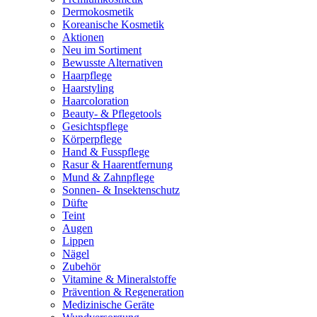
Dermokosmetik
Koreanische Kosmetik
Aktionen
Neu im Sortiment
Bewusste Alternativen
Haarpflege
Haarstyling
Haarcoloration
Beauty- & Pflegetools
Gesichtspflege
Körperpflege
Hand & Fusspflege
Rasur & Haarentfernung
Mund & Zahnpflege
Sonnen- & Insektenschutz
Düfte
Teint
Augen
Lippen
Nägel
Zubehör
Vitamine & Mineralstoffe
Prävention & Regeneration
Medizinische Geräte