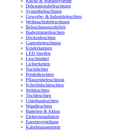
Küche & Wassersysteme
Dekorationsbeleuchtung
Systembeleuchtung
Gewerbe- & Industrieleuchten
Weihnachtsbeleuchtung
Beleuchtungszubehör
Badezimmerleuchten
Deckenleuchten
Gartenbeleuchtung
Kinderlampen
LED Streifen
Leuchtmittel
Lichterketten
Nachtlichter
Pendelleuchten
Pflanzenbeleuchtung
Schreibtischleuchten
Stehleuchten
Tischleuchten
Unterbauleuchten
Wandleuchten
Batterien & Akkus
Elektroinstallation
Energieverteilung
Kabelmanagement