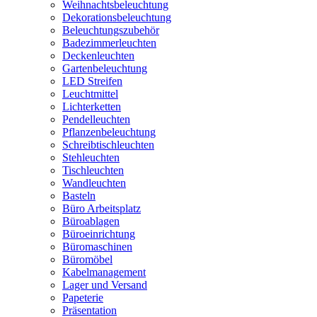
Weihnachtsbeleuchtung
Dekorationsbeleuchtung
Beleuchtungszubehör
Badezimmerleuchten
Deckenleuchten
Gartenbeleuchtung
LED Streifen
Leuchtmittel
Lichterketten
Pendelleuchten
Pflanzenbeleuchtung
Schreibtischleuchten
Stehleuchten
Tischleuchten
Wandleuchten
Basteln
Büro Arbeitsplatz
Büroablagen
Büroeinrichtung
Büromaschinen
Büromöbel
Kabelmanagement
Lager und Versand
Papeterie
Präsentation