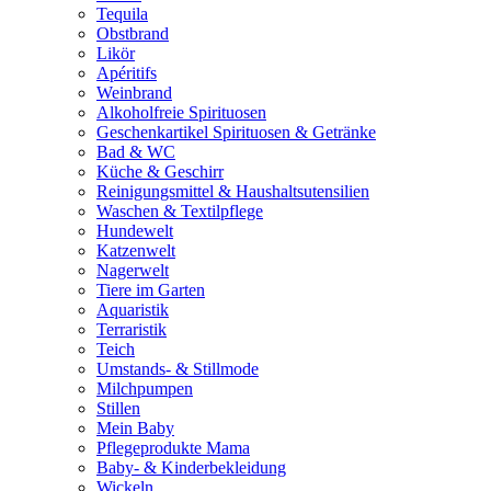
Tequila
Obstbrand
Likör
Apéritifs
Weinbrand
Alkoholfreie Spirituosen
Geschenkartikel Spirituosen & Getränke
Bad & WC
Küche & Geschirr
Reinigungsmittel & Haushaltsutensilien
Waschen & Textilpflege
Hundewelt
Katzenwelt
Nagerwelt
Tiere im Garten
Aquaristik
Terraristik
Teich
Umstands- & Stillmode
Milchpumpen
Stillen
Mein Baby
Pflegeprodukte Mama
Baby- & Kinderbekleidung
Wickeln