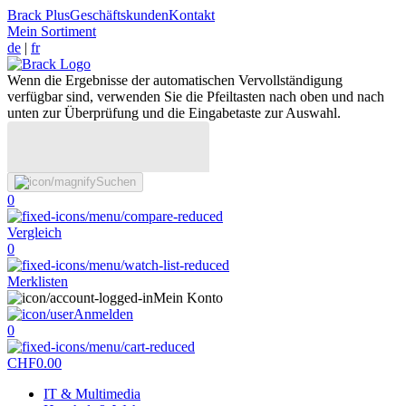
Brack Plus
Geschäftskunden
Kontakt
Mein Sortiment
de
|
fr
Wenn die Ergebnisse der automatischen Vervollständigung
verfügbar sind, verwenden Sie die Pfeiltasten nach oben und nach
unten zur Überprüfung und die Eingabetaste zur Auswahl.
Suchen
0
Vergleich
0
Merklisten
Mein Konto
Anmelden
0
CHF
0.00
IT & Multimedia