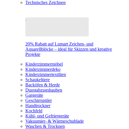
Technisches Zeichnen
20% Rabatt auf Lumart Zeichen- und
Aquarellblöcke – ideal für Skizzen und kreative
Projekte
Kinderzimmermöbel
Kinderzimmerdeko
Kinderzimmertextilien
Schaukeltiere
Backöfen & Herde
Dunstabzugshauben
Gargeräte
Geschirrspüler
Handtrockner
Kochfeld
Kühl- und Gefriergeräte
Vakuumier- & Wärmeschublade
Waschen & Trocknen