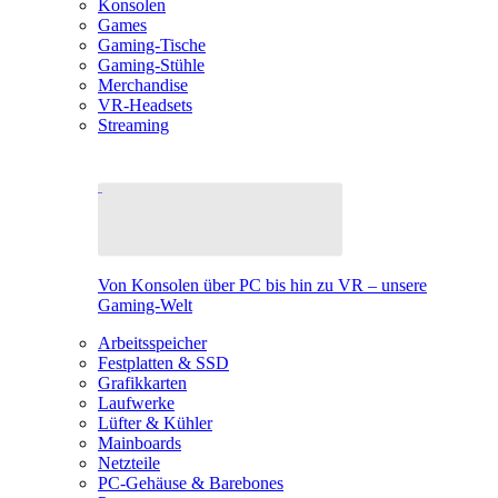
Konsolen
Games
Gaming-Tische
Gaming-Stühle
Merchandise
VR-Headsets
Streaming
Von Konsolen über PC bis hin zu VR – unsere
Gaming-Welt
Arbeitsspeicher
Festplatten & SSD
Grafikkarten
Laufwerke
Lüfter & Kühler
Mainboards
Netzteile
PC-Gehäuse & Barebones