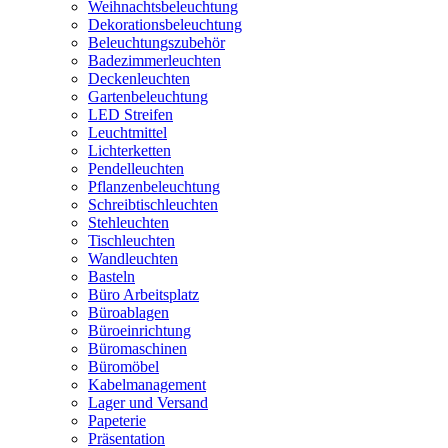
Weihnachtsbeleuchtung
Dekorationsbeleuchtung
Beleuchtungszubehör
Badezimmerleuchten
Deckenleuchten
Gartenbeleuchtung
LED Streifen
Leuchtmittel
Lichterketten
Pendelleuchten
Pflanzenbeleuchtung
Schreibtischleuchten
Stehleuchten
Tischleuchten
Wandleuchten
Basteln
Büro Arbeitsplatz
Büroablagen
Büroeinrichtung
Büromaschinen
Büromöbel
Kabelmanagement
Lager und Versand
Papeterie
Präsentation