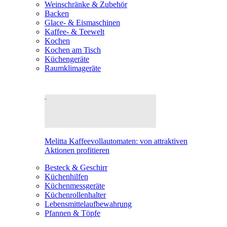
Weinschränke & Zubehör
Backen
Glace- & Eismaschinen
Kaffee- & Teewelt
Kochen
Kochen am Tisch
Küchengeräte
Raumklimageräte
Melitta Kaffeevollautomaten: von attraktiven
Aktionen profitieren
Besteck & Geschirr
Küchenhilfen
Küchenmessgeräte
Küchenrollenhalter
Lebensmittelaufbewahrung
Pfannen & Töpfe