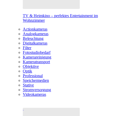
TV & Heimkino – perfektes Entertainment im
Wohnzimmer
Actionkameras
Analogkameras
Beleuchtung
Digitalkameras
Filter
Fotostudiobedarf
Kamerareinigung
Kameratransport
Objektive
Optik
Professional
Speichermedien
Stative
Stromversorgung
Videokameras