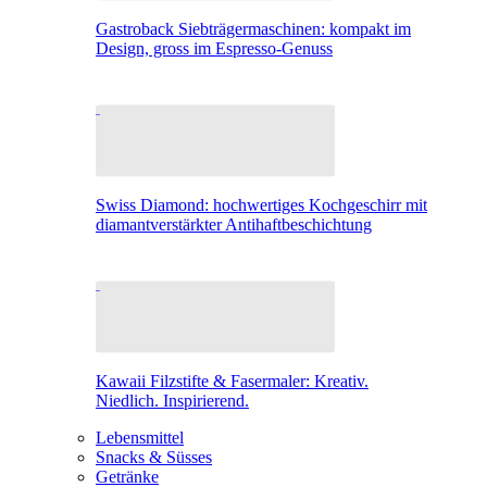
Gastroback Siebträgermaschinen: kompakt im
Design, gross im Espresso-Genuss
Swiss Diamond: hochwertiges Kochgeschirr mit
diamantverstärkter Antihaftbeschichtung
Kawaii Filzstifte & Fasermaler: Kreativ.
Niedlich. Inspirierend.
Lebensmittel
Snacks & Süsses
Getränke