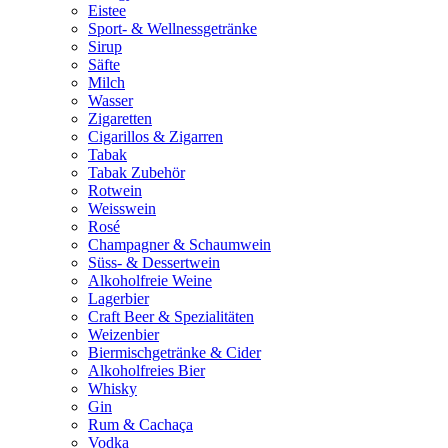
Eistee
Sport- & Wellnessgetränke
Sirup
Säfte
Milch
Wasser
Zigaretten
Cigarillos & Zigarren
Tabak
Tabak Zubehör
Rotwein
Weisswein
Rosé
Champagner & Schaumwein
Süss- & Dessertwein
Alkoholfreie Weine
Lagerbier
Craft Beer & Spezialitäten
Weizenbier
Biermischgetränke & Cider
Alkoholfreies Bier
Whisky
Gin
Rum & Cachaça
Vodka