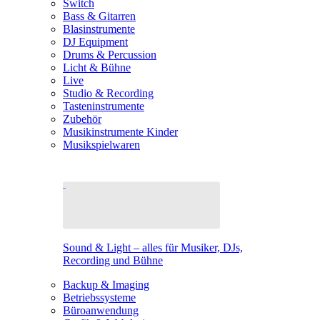
Switch
Bass & Gitarren
Blasinstrumente
DJ Equipment
Drums & Percussion
Licht & Bühne
Live
Studio & Recording
Tasteninstrumente
Zubehör
Musikinstrumente Kinder
Musikspielwaren
Sound & Light – alles für Musiker, DJs,
Recording und Bühne
Backup & Imaging
Betriebssysteme
Büroanwendung