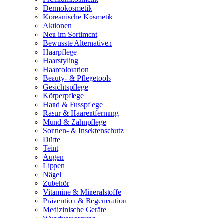
Dermokosmetik
Koreanische Kosmetik
Aktionen
Neu im Sortiment
Bewusste Alternativen
Haarpflege
Haarstyling
Haarcoloration
Beauty- & Pflegetools
Gesichtspflege
Körperpflege
Hand & Fusspflege
Rasur & Haarentfernung
Mund & Zahnpflege
Sonnen- & Insektenschutz
Düfte
Teint
Augen
Lippen
Nägel
Zubehör
Vitamine & Mineralstoffe
Prävention & Regeneration
Medizinische Geräte