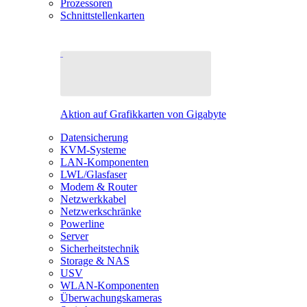
Prozessoren
Schnittstellenkarten
Aktion auf Grafikkarten von Gigabyte
Datensicherung
KVM-Systeme
LAN-Komponenten
LWL/Glasfaser
Modem & Router
Netzwerkkabel
Netzwerkschränke
Powerline
Server
Sicherheitstechnik
Storage & NAS
USV
WLAN-Komponenten
Überwachungskameras