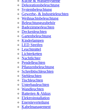
Küche & Wassersysteme
Dekorationsbeleuchtung
Systembeleuchtung
Gewerbe- & Industrieleuchten
Weihnachtsbeleuchtung
Beleuchtungszubehör
Badezimmerleuchten
Deckenleuchten
Gartenbeleuchtung
Kinderlampen
LED Streifen
Leuchtmittel
Lichterketten
Nachtlichter
Pendelleuchten
Pflanzenbeleuchtung
Schreibtischleuchten
Stehleuchten
Tischleuchten
Unterbauleuchten
Wandleuchten
Batterien & Akkus
Elektroinstallation
Energieverteilung
Kabelmanagement