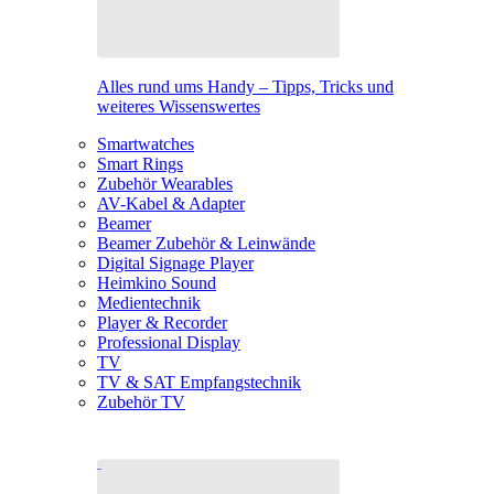
Alles rund ums Handy – Tipps, Tricks und
weiteres Wissenswertes
Smartwatches
Smart Rings
Zubehör Wearables
AV-Kabel & Adapter
Beamer
Beamer Zubehör & Leinwände
Digital Signage Player
Heimkino Sound
Medientechnik
Player & Recorder
Professional Display
TV
TV & SAT Empfangstechnik
Zubehör TV