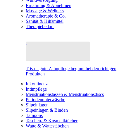
Wundversorgung
Ernährung & Abnehmen
Massage & Wellness
Aromatherapie & Co.
Sanität & Hilfsmittel
Therapiebedarf
Trisa – gute Zahnpflege beginnt bei den richtigen
Produkten
Inkontinenz
Intimpflege
Menstruationstassen & Menstruationsdiscs
Periodenunterwäsche
Slipeinlagen
Slipeinlagen & Binden
Tampons
Taschen- & Kosmetiktücher
Watte & Wattestäbchen