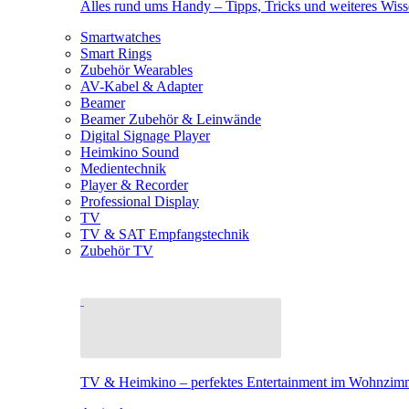
Alles rund ums Handy – Tipps, Tricks und weiteres Wis
Smartwatches
Smart Rings
Zubehör Wearables
AV-Kabel & Adapter
Beamer
Beamer Zubehör & Leinwände
Digital Signage Player
Heimkino Sound
Medientechnik
Player & Recorder
Professional Display
TV
TV & SAT Empfangstechnik
Zubehör TV
TV & Heimkino – perfektes Entertainment im Wohnzim