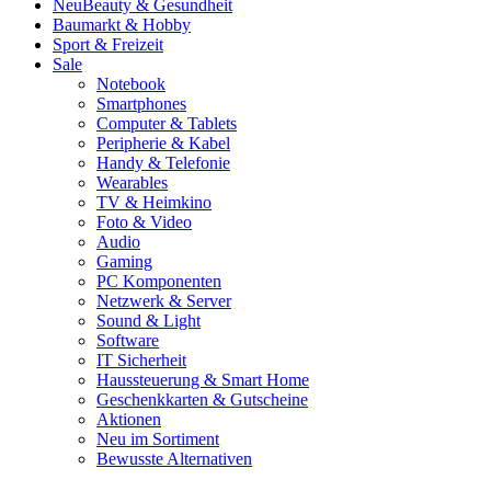
Neu
Beauty & Gesundheit
Baumarkt & Hobby
Sport & Freizeit
Sale
Notebook
Smartphones
Computer & Tablets
Peripherie & Kabel
Handy & Telefonie
Wearables
TV & Heimkino
Foto & Video
Audio
Gaming
PC Komponenten
Netzwerk & Server
Sound & Light
Software
IT Sicherheit
Haussteuerung & Smart Home
Geschenkkarten & Gutscheine
Aktionen
Neu im Sortiment
Bewusste Alternativen