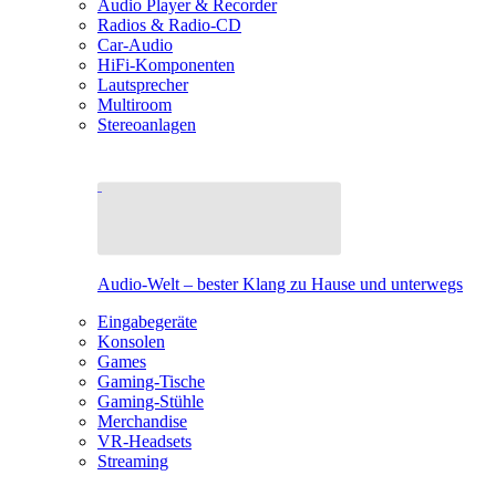
Audio Player & Recorder
Radios & Radio-CD
Car-Audio
HiFi-Komponenten
Lautsprecher
Multiroom
Stereoanlagen
Audio-Welt – bester Klang zu Hause und unterwegs
Eingabegeräte
Konsolen
Games
Gaming-Tische
Gaming-Stühle
Merchandise
VR-Headsets
Streaming