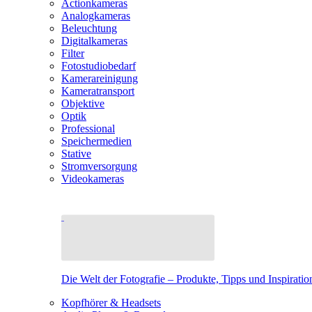
Actionkameras
Analogkameras
Beleuchtung
Digitalkameras
Filter
Fotostudiobedarf
Kamerareinigung
Kameratransport
Objektive
Optik
Professional
Speichermedien
Stative
Stromversorgung
Videokameras
Die Welt der Fotografie – Produkte, Tipps und Inspiratio
Kopfhörer & Headsets