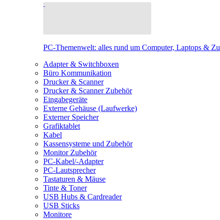
PC-Themenwelt: alles rund um Computer, Laptops & Z
Adapter & Switchboxen
Büro Kommunikation
Drucker & Scanner
Drucker & Scanner Zubehör
Eingabegeräte
Externe Gehäuse (Laufwerke)
Externer Speicher
Grafiktablet
Kabel
Kassensysteme und Zubehör
Monitor Zubehör
PC-Kabel/-Adapter
PC-Lautsprecher
Tastaturen & Mäuse
Tinte & Toner
USB Hubs & Cardreader
USB Sticks
Monitore