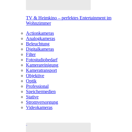
TV & Heimkino – perfektes Entertainment im
Wohnzimmer
Actionkameras
Analogkameras
Beleuchtung
Digitalkameras
Filter
Fotostudiobedarf
Kamerareinigung
Kameratransport
Objektive
Optik
Professional
Speichermedien
Stative
Stromversorgung
Videokameras