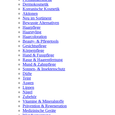
Dermokosmetik
Koreanische Kosmetik
Aktionen
Neu im Sortiment
Bewusste Alternativen
Haarpflege
Haarstyling
Haarcoloration
Beauty- & Pflegetools
Gesichtspflege
Körperpflege
Hand & Fusspflege
Rasur & Haarentfernung
Mund & Zahnpflege
Sonnen- & Insektenschutz
Düfte
Teint
Augen
Lippen
Nägel
Zubehör
Vitamine & Mineralstoffe
Prävention & Regeneration
Medizinische Geräte