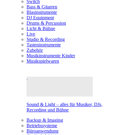
Switch
Bass & Gitarren
Blasinstrumente
DJ Equipment
Drums & Percussion
Licht & Bühne
Live
Studio & Recording
Tasteninstrumente
Zubehör
Musikinstrumente Kinder
Musikspielwaren
Sound & Light – alles für Musiker, DJs,
Recording und Bühne
Backup & Imaging
Betriebssysteme
Büroanwendung