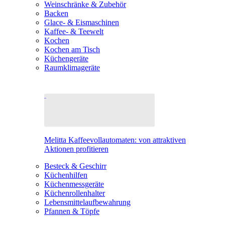
Weinschränke & Zubehör
Backen
Glace- & Eismaschinen
Kaffee- & Teewelt
Kochen
Kochen am Tisch
Küchengeräte
Raumklimageräte
Melitta Kaffeevollautomaten: von attraktiven
Aktionen profitieren
Besteck & Geschirr
Küchenhilfen
Küchenmessgeräte
Küchenrollenhalter
Lebensmittelaufbewahrung
Pfannen & Töpfe