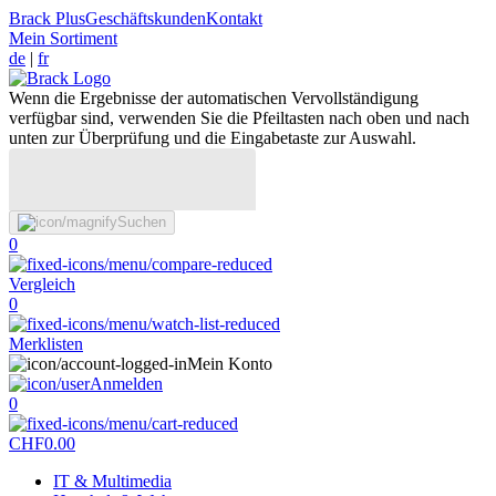
Brack Plus
Geschäftskunden
Kontakt
Mein Sortiment
de
|
fr
Wenn die Ergebnisse der automatischen Vervollständigung
verfügbar sind, verwenden Sie die Pfeiltasten nach oben und nach
unten zur Überprüfung und die Eingabetaste zur Auswahl.
Suchen
0
Vergleich
0
Merklisten
Mein Konto
Anmelden
0
CHF
0.00
IT & Multimedia