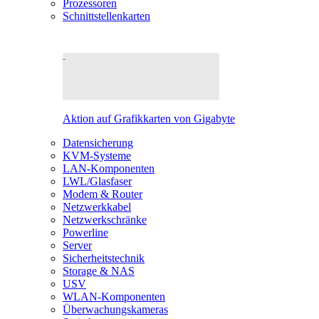
Prozessoren
Schnittstellenkarten
Aktion auf Grafikkarten von Gigabyte
Datensicherung
KVM-Systeme
LAN-Komponenten
LWL/Glasfaser
Modem & Router
Netzwerkkabel
Netzwerkschränke
Powerline
Server
Sicherheitstechnik
Storage & NAS
USV
WLAN-Komponenten
Überwachungskameras