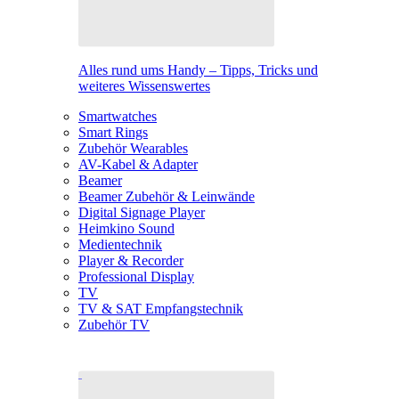
Alles rund ums Handy – Tipps, Tricks und
weiteres Wissenswertes
Smartwatches
Smart Rings
Zubehör Wearables
AV-Kabel & Adapter
Beamer
Beamer Zubehör & Leinwände
Digital Signage Player
Heimkino Sound
Medientechnik
Player & Recorder
Professional Display
TV
TV & SAT Empfangstechnik
Zubehör TV