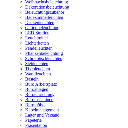
Weihnachtsbeleuchtung
Dekorationsbeleuchtung
Beleuchtungszubehör
Badezimmerleuchten
Deckenleuchten
Gartenbeleuchtung
LED Streifen
Leuchtmittel
Lichterketten
Pendelleuchten
Pflanzenbeleuchtung
Schreibtischleuchten
Stehleuchten
Tischleuchten
Wandleuchten
Basteln
Büro Arbeitsplatz
Büroablagen
Büroeinrichtung
Büromaschinen
Büromöbel
Kabelmanagement
Lager und Versand
Papeterie
Präsentation