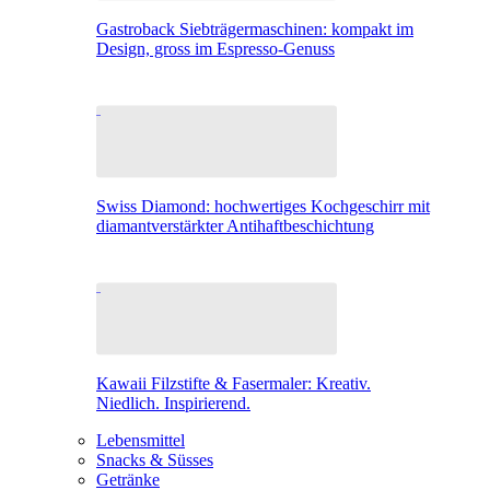
Gastroback Siebträgermaschinen: kompakt im
Design, gross im Espresso-Genuss
Swiss Diamond: hochwertiges Kochgeschirr mit
diamantverstärkter Antihaftbeschichtung
Kawaii Filzstifte & Fasermaler: Kreativ.
Niedlich. Inspirierend.
Lebensmittel
Snacks & Süsses
Getränke