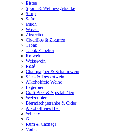
Eistee
Sport- & Wellnessgetränke
Sirup
Säfte
Milch
Wasser
Zigaretten
Cigarillos & Zigarren
Tabak
Tabak Zubehör
Rotwein
Weisswein
Rosé
Champagner & Schaumwein
Süss- & Dessertwein
Alkoholfreie Weine
Lagerbier
Craft Beer & Spezialitäten
Weizenbier
Biermischgetränke & Cider
Alkoholfreies Bier
Whisky
Gin
Rum & Cachaça
Vodka