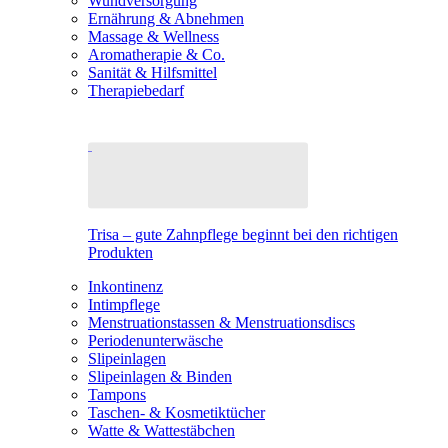
Wundversorgung
Ernährung & Abnehmen
Massage & Wellness
Aromatherapie & Co.
Sanität & Hilfsmittel
Therapiebedarf
Trisa – gute Zahnpflege beginnt bei den richtigen
Produkten
Inkontinenz
Intimpflege
Menstruationstassen & Menstruationsdiscs
Periodenunterwäsche
Slipeinlagen
Slipeinlagen & Binden
Tampons
Taschen- & Kosmetiktücher
Watte & Wattestäbchen