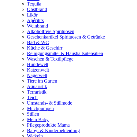
Tequila
Obstbrand
Likör
Apéritifs
Weinbrand
Alkoholfreie Spirituosen
Geschenkartikel Spirituosen & Getränke
Bad & WC
Küche & Geschirr
Reinigungsmittel & Haushaltsutensilien
Waschen & Textilpflege
Hundewelt
Katzenwelt
Nagerwelt
Tiere im Garten
Aquaristik
Terraristik
Teich
Umstands- & Stillmode
Milchpumpen
Stillen
Mein Baby
Pflegeprodukte Mama
Baby- & Kinderbekleidung
Wickeln