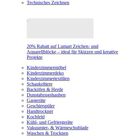
Technisches Zeichnen
20% Rabatt auf Lumart Zeichen- und
Aquarellblöcke – ideal für Skizzen und kreative
Projekte
Kinderzimmermöbel
Kinderzimmerdeko
Kinderzimmertextilien
Schaukeltiere
Backöfen & Herde
Dunstabzugshauben
Gargeräte
Geschirrspüler
Handtrockner
Kochfeld
Kühl- und Gefriergeräte
Vakuumier- & Wärmeschublade
Waschen & Trocknen