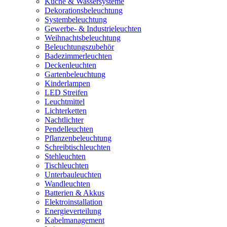
Küche & Wassersysteme
Dekorationsbeleuchtung
Systembeleuchtung
Gewerbe- & Industrieleuchten
Weihnachtsbeleuchtung
Beleuchtungszubehör
Badezimmerleuchten
Deckenleuchten
Gartenbeleuchtung
Kinderlampen
LED Streifen
Leuchtmittel
Lichterketten
Nachtlichter
Pendelleuchten
Pflanzenbeleuchtung
Schreibtischleuchten
Stehleuchten
Tischleuchten
Unterbauleuchten
Wandleuchten
Batterien & Akkus
Elektroinstallation
Energieverteilung
Kabelmanagement