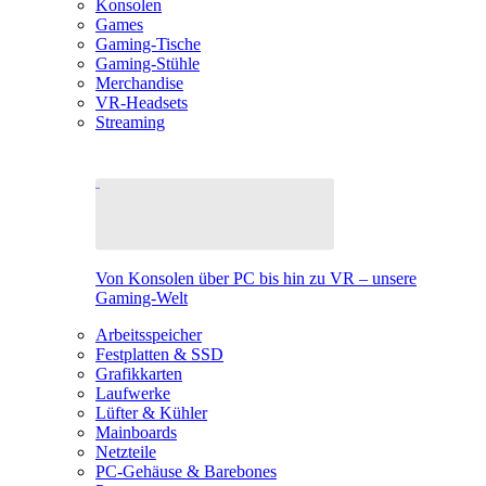
Konsolen
Games
Gaming-Tische
Gaming-Stühle
Merchandise
VR-Headsets
Streaming
Von Konsolen über PC bis hin zu VR – unsere
Gaming-Welt
Arbeitsspeicher
Festplatten & SSD
Grafikkarten
Laufwerke
Lüfter & Kühler
Mainboards
Netzteile
PC-Gehäuse & Barebones