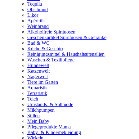
Tequila
Obstbrand
Likör
Apéritifs
Weinbrand
Alkoholfreie Spirituosen
Geschenkartikel Spirituosen & Getränke
Bad & WC
Küche & Geschirr
Reinigungsmittel & Haushaltsutensilien
Waschen & Textilpflege
Hundewelt
Katzenwelt
Nagerwelt
Tiere im Garten
Aquaristik
Terraristik
Teich
Umstands- & Stillmode
Milchpumpen
Stillen
Mein Baby
Pflegeprodukte Mama
Baby- & Kinderbekleidung
Wickeln