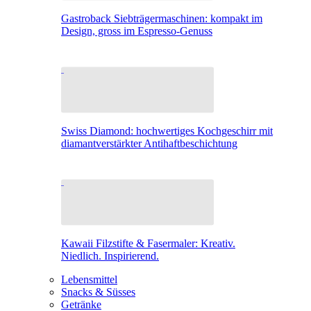
Gastroback Siebträgermaschinen: kompakt im
Design, gross im Espresso-Genuss
Swiss Diamond: hochwertiges Kochgeschirr mit
diamantverstärkter Antihaftbeschichtung
Kawaii Filzstifte & Fasermaler: Kreativ.
Niedlich. Inspirierend.
Lebensmittel
Snacks & Süsses
Getränke