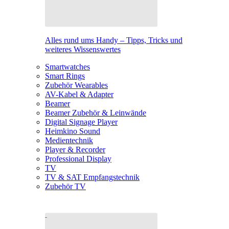
Alles rund ums Handy – Tipps, Tricks und
weiteres Wissenswertes
Smartwatches
Smart Rings
Zubehör Wearables
AV-Kabel & Adapter
Beamer
Beamer Zubehör & Leinwände
Digital Signage Player
Heimkino Sound
Medientechnik
Player & Recorder
Professional Display
TV
TV & SAT Empfangstechnik
Zubehör TV