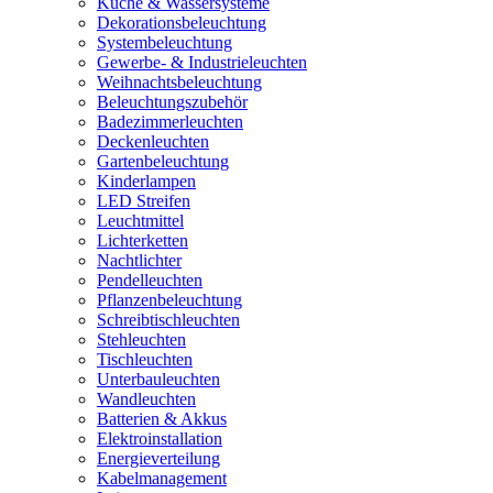
Küche & Wassersysteme
Dekorationsbeleuchtung
Systembeleuchtung
Gewerbe- & Industrieleuchten
Weihnachtsbeleuchtung
Beleuchtungszubehör
Badezimmerleuchten
Deckenleuchten
Gartenbeleuchtung
Kinderlampen
LED Streifen
Leuchtmittel
Lichterketten
Nachtlichter
Pendelleuchten
Pflanzenbeleuchtung
Schreibtischleuchten
Stehleuchten
Tischleuchten
Unterbauleuchten
Wandleuchten
Batterien & Akkus
Elektroinstallation
Energieverteilung
Kabelmanagement