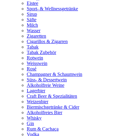
Eistee
Sport- & Wellnessgetränke
Sirup
Säfte
Milch
Wasser
Zigaretten
Cigarillos & Zigarren
Tabak
Tabak Zubehör
Rotwein
Weisswein
Rosé
Champagner & Schaumwein
Süss- & Dessertwein
Alkoholfreie Weine
Lagerbier
Craft Beer & Spezialitäten
Weizenbier
Biermischgetränke & Cider
Alkoholfreies Bier
Whisky
Gin
Rum & Cachaça
Vodka