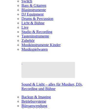
Switch
Bass & Gitarren
Blasinstrumente
DJ Equipment
Drums & Percussion
Licht & Bühne
Live
Studio & Recording
Tasteninstrumente
Zubehör
Musikinstrumente Kinder
Musikspielwaren
Sound & Light – alles für Musiker, DJs,
Recording und Bühne
Backup & Imaging
Betriebssysteme
Büroanwendung