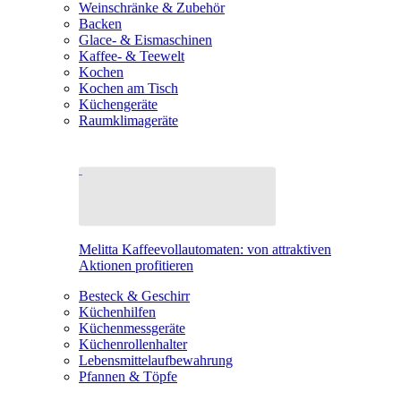
Weinschränke & Zubehör
Backen
Glace- & Eismaschinen
Kaffee- & Teewelt
Kochen
Kochen am Tisch
Küchengeräte
Raumklimageräte
Melitta Kaffeevollautomaten: von attraktiven
Aktionen profitieren
Besteck & Geschirr
Küchenhilfen
Küchenmessgeräte
Küchenrollenhalter
Lebensmittelaufbewahrung
Pfannen & Töpfe