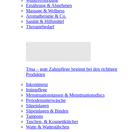
Wundversorgung
Ernährung & Abnehmen
Massage & Wellness
Aromatherapie & Co.
Sanität & Hilfsmittel
Therapiebedarf
Trisa – gute Zahnpflege beginnt bei den richtigen
Produkten
Inkontinenz
Intimpflege
Menstruationstassen & Menstruationsdiscs
Periodenunterwäsche
Slipeinlagen
Slipeinlagen & Binden
Tampons
Taschen- & Kosmetiktücher
Watte & Wattestäbchen