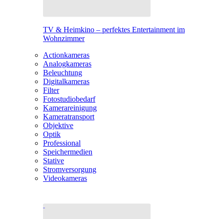
TV & Heimkino – perfektes Entertainment im
Wohnzimmer
Actionkameras
Analogkameras
Beleuchtung
Digitalkameras
Filter
Fotostudiobedarf
Kamerareinigung
Kameratransport
Objektive
Optik
Professional
Speichermedien
Stative
Stromversorgung
Videokameras