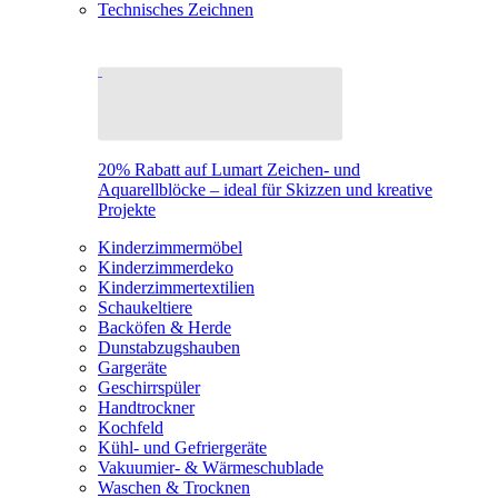
Technisches Zeichnen
20% Rabatt auf Lumart Zeichen- und
Aquarellblöcke – ideal für Skizzen und kreative
Projekte
Kinderzimmermöbel
Kinderzimmerdeko
Kinderzimmertextilien
Schaukeltiere
Backöfen & Herde
Dunstabzugshauben
Gargeräte
Geschirrspüler
Handtrockner
Kochfeld
Kühl- und Gefriergeräte
Vakuumier- & Wärmeschublade
Waschen & Trocknen