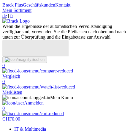
Brack Plus
Geschäftskunden
Kontakt
Mein Sortiment
de
|
fr
Wenn die Ergebnisse der automatischen Vervollständigung
verfügbar sind, verwenden Sie die Pfeiltasten nach oben und nach
unten zur Überprüfung und die Eingabetaste zur Auswahl.
Suchen
0
Vergleich
0
Merklisten
Mein Konto
Anmelden
0
CHF
0.00
IT & Multimedia