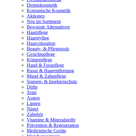
Dermokosmetik
Koreanische Kosmetik
Aktionen
Neu im Sortiment
Bewusste Alternativen
Haarpflege
Haarstyling
Haarcoloration
Beauty- & Pflegetools
Gesichtspflege
Körperpflege
Hand & Fusspflege
Rasur & Haarentfernung
Mund & Zahnpflege
Sonnen- & Insektenschutz
Düfte
Teint
Augen
Lippen
Nägel
Zubehör
Vitamine & Mineralstoffe
Prävention & Regeneration
Medizinische Geräte