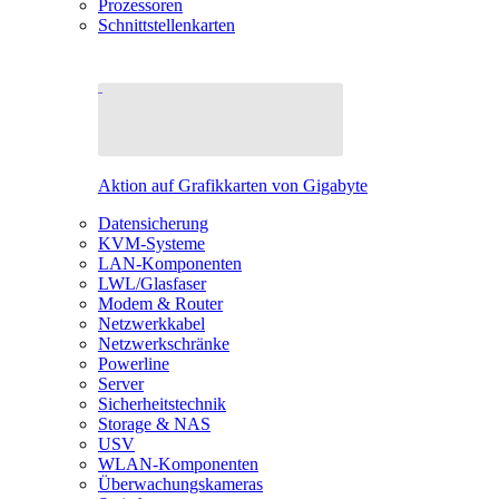
Prozessoren
Schnittstellenkarten
Aktion auf Grafikkarten von Gigabyte
Datensicherung
KVM-Systeme
LAN-Komponenten
LWL/Glasfaser
Modem & Router
Netzwerkkabel
Netzwerkschränke
Powerline
Server
Sicherheitstechnik
Storage & NAS
USV
WLAN-Komponenten
Überwachungskameras