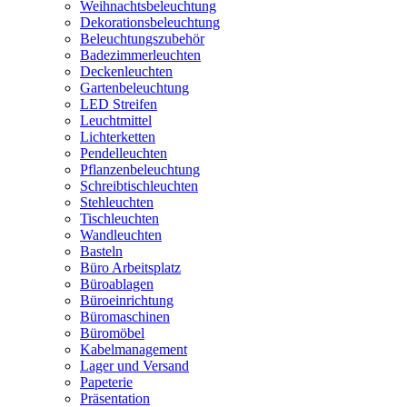
Weihnachtsbeleuchtung
Dekorationsbeleuchtung
Beleuchtungszubehör
Badezimmerleuchten
Deckenleuchten
Gartenbeleuchtung
LED Streifen
Leuchtmittel
Lichterketten
Pendelleuchten
Pflanzenbeleuchtung
Schreibtischleuchten
Stehleuchten
Tischleuchten
Wandleuchten
Basteln
Büro Arbeitsplatz
Büroablagen
Büroeinrichtung
Büromaschinen
Büromöbel
Kabelmanagement
Lager und Versand
Papeterie
Präsentation