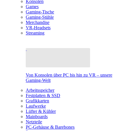
Konsolen
Games
Gaming-Tische
Gaming-Stühle
Merchandise
VR-Headsets
Streaming
Von Konsolen über PC bis hin zu VR – unsere
Gaming-Welt
Arbeitsspeicher
Festplatten & SSD
Grafikkarten
Laufwerke
Lüfter & Kühler
Mainboards
Netzteile
PC-Gehäuse & Barebones