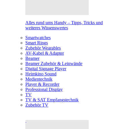
Alles rund ums Handy – Tipps, Tricks und
weiteres Wissenswertes
Smartwatches
Smart Rings
Zubehör Wearables
AV-Kabel & Adapter
Beamer
Beamer Zubehör & Leinwände
Digital Signage Player
Heimkino Sound
Medientechnik
Player & Recorder
Professional Display
TV
TV & SAT Empfangstechnik
Zubehör TV