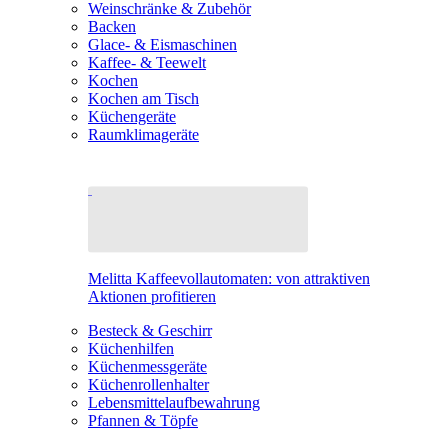
Weinschränke & Zubehör
Backen
Glace- & Eismaschinen
Kaffee- & Teewelt
Kochen
Kochen am Tisch
Küchengeräte
Raumklimageräte
Melitta Kaffeevollautomaten: von attraktiven
Aktionen profitieren
Besteck & Geschirr
Küchenhilfen
Küchenmessgeräte
Küchenrollenhalter
Lebensmittelaufbewahrung
Pfannen & Töpfe