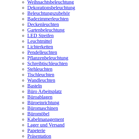
Weihnachtsbeleuchtung
Dekorationsbeleuchtung
Beleuchtungszubehör
Badezimmerleuchten
Deckenleuchten
Gartenbeleuchtung
LED Streifen
Leuchtmittel
Lichterketten
Pendelleuchten
Pflanzenbeleuchtung
Schreibtischleuchten
Stehleuchten
Tischleuchten
Wandleuchten
Basteln
Büro Arbeitsplatz
Büroablagen
Büroeinrichtung
Büromaschinen
Büromöbel
Kabelmanagement
Lager und Versand
Papeterie
Präsentation