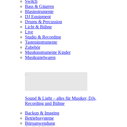
Switch
Bass & Gitarren
Blasinstrumente
DJ Equipment
Drums & Percussion
Licht & Bühne
Live
Studio & Recording
Tasteninstrumente
Zubehör
Musikinstrumente Kinder
Musikspielwaren
Sound & Light – alles für Musiker, DJs,
Recording und Bühne
Backup & Imaging
Betriebssysteme
Büroanwendung