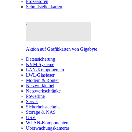
Prozessoren
Schnittstellenkarten
Aktion auf Grafikkarten von Gigabyte
Datensicherung
KVM-Systeme
LAN-Komponenten
LWL/Glasfaser
Modem & Router
Netzwerkkabel
Netzwerkschränke
Powerline
Server
Sicherheitstechnik
Storage & NAS
USV
WLAN-Komponenten
Überwachungskameras