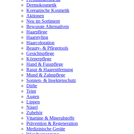
Dermokosmetik
Koreanische Kosmetik
Aktionen
Neu im Sortiment
Bewusste Alternativen
Haarpflege
Haarstyling
Haarcoloration
Beauty- & Pflegetools
Gesichtspflege
Körperpflege
Hand & Fusspflege
Rasur & Haarentfernung
Mund & Zahnpflege
Sonnen- & Insektenschutz
Düfte
Teint
Augen
Lippen
Nägel
Zubehör
Vitamine & Mineralstoffe
Prävention & Regeneration
Medizinische Geräte