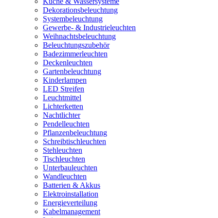
Küche & Wassersysteme
Dekorationsbeleuchtung
Systembeleuchtung
Gewerbe- & Industrieleuchten
Weihnachtsbeleuchtung
Beleuchtungszubehör
Badezimmerleuchten
Deckenleuchten
Gartenbeleuchtung
Kinderlampen
LED Streifen
Leuchtmittel
Lichterketten
Nachtlichter
Pendelleuchten
Pflanzenbeleuchtung
Schreibtischleuchten
Stehleuchten
Tischleuchten
Unterbauleuchten
Wandleuchten
Batterien & Akkus
Elektroinstallation
Energieverteilung
Kabelmanagement