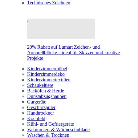
Technisches Zeichnen
20% Rabatt auf Lumart Zeichen- und
Aquarellblöcke – ideal für Skizzen und kreative
Projekte
Kinderzimmermöbel
Kinderzimmerdeko
Kinderzimmertextilien
Schaukeltiere
Backöfen & Herde
Dunstabzugshauben
Gargeräte
Geschirrspüler
Handtrockner
Kochfeld
Kühl- und Gefriergeräte
Vakuumier- & Wärmeschublade
Waschen & Trocknen