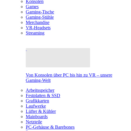
Konsolen
Games
Gaming-Tische
Gaming-Stühle
Merchandise
VR-Headsets
Streaming
Von Konsolen über PC bis hin zu VR – unsere
Gaming-Welt
Arbeitsspeicher
Festplatten & SSD
Grafikkarten
Laufwerke
Lüfter & Kühler
Mainboards
Netzteile
PC-Gehäuse & Barebones