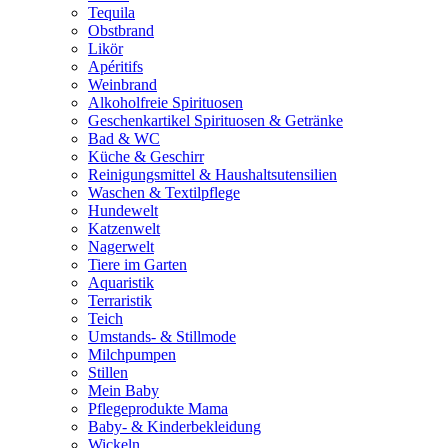
Tequila
Obstbrand
Likör
Apéritifs
Weinbrand
Alkoholfreie Spirituosen
Geschenkartikel Spirituosen & Getränke
Bad & WC
Küche & Geschirr
Reinigungsmittel & Haushaltsutensilien
Waschen & Textilpflege
Hundewelt
Katzenwelt
Nagerwelt
Tiere im Garten
Aquaristik
Terraristik
Teich
Umstands- & Stillmode
Milchpumpen
Stillen
Mein Baby
Pflegeprodukte Mama
Baby- & Kinderbekleidung
Wickeln