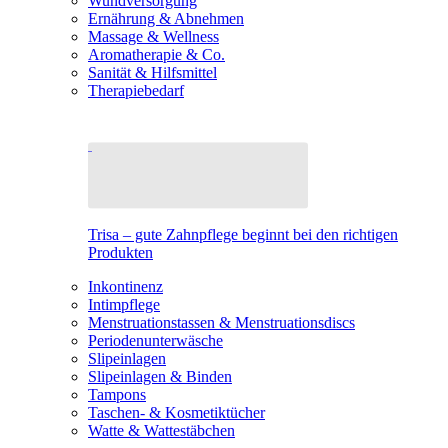
Wundversorgung
Ernährung & Abnehmen
Massage & Wellness
Aromatherapie & Co.
Sanität & Hilfsmittel
Therapiebedarf
Trisa – gute Zahnpflege beginnt bei den richtigen
Produkten
Inkontinenz
Intimpflege
Menstruationstassen & Menstruationsdiscs
Periodenunterwäsche
Slipeinlagen
Slipeinlagen & Binden
Tampons
Taschen- & Kosmetiktücher
Watte & Wattestäbchen