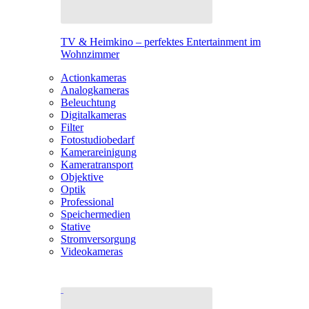
TV & Heimkino – perfektes Entertainment im
Wohnzimmer
Actionkameras
Analogkameras
Beleuchtung
Digitalkameras
Filter
Fotostudiobedarf
Kamerareinigung
Kameratransport
Objektive
Optik
Professional
Speichermedien
Stative
Stromversorgung
Videokameras