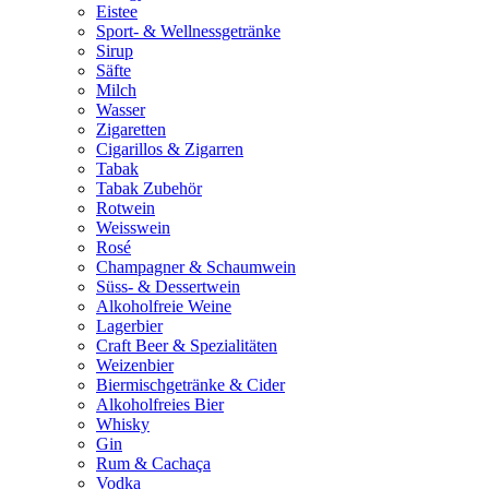
Eistee
Sport- & Wellnessgetränke
Sirup
Säfte
Milch
Wasser
Zigaretten
Cigarillos & Zigarren
Tabak
Tabak Zubehör
Rotwein
Weisswein
Rosé
Champagner & Schaumwein
Süss- & Dessertwein
Alkoholfreie Weine
Lagerbier
Craft Beer & Spezialitäten
Weizenbier
Biermischgetränke & Cider
Alkoholfreies Bier
Whisky
Gin
Rum & Cachaça
Vodka