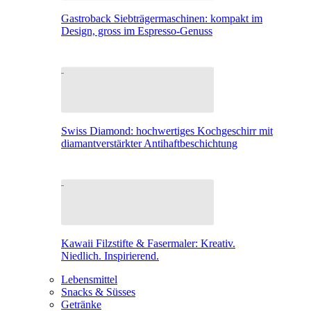
Gastroback Siebträgermaschinen: kompakt im
Design, gross im Espresso-Genuss
Swiss Diamond: hochwertiges Kochgeschirr mit
diamantverstärkter Antihaftbeschichtung
Kawaii Filzstifte & Fasermaler: Kreativ.
Niedlich. Inspirierend.
Lebensmittel
Snacks & Süsses
Getränke