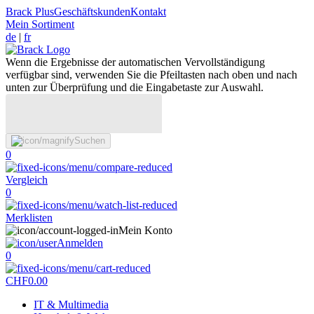
Brack Plus
Geschäftskunden
Kontakt
Mein Sortiment
de
|
fr
Wenn die Ergebnisse der automatischen Vervollständigung
verfügbar sind, verwenden Sie die Pfeiltasten nach oben und nach
unten zur Überprüfung und die Eingabetaste zur Auswahl.
Suchen
0
Vergleich
0
Merklisten
Mein Konto
Anmelden
0
CHF
0.00
IT & Multimedia