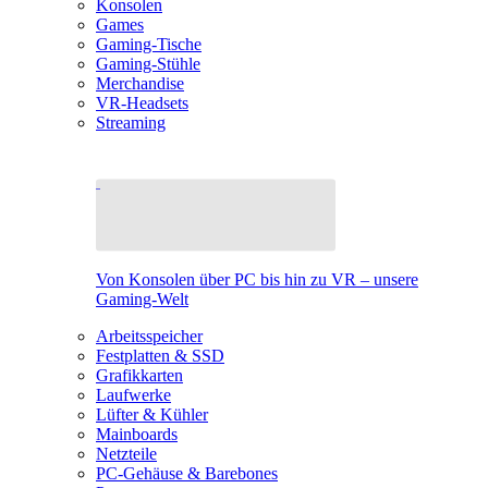
Konsolen
Games
Gaming-Tische
Gaming-Stühle
Merchandise
VR-Headsets
Streaming
Von Konsolen über PC bis hin zu VR – unsere
Gaming-Welt
Arbeitsspeicher
Festplatten & SSD
Grafikkarten
Laufwerke
Lüfter & Kühler
Mainboards
Netzteile
PC-Gehäuse & Barebones