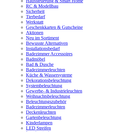
Haussteuerung & Smart Home
RC & Modellbau
Sicherheit
Tierbedarf
Werkstatt
Geschenkkarten & Gutscheine
Aktionen
Neu im Sortiment
Bewusste Alternativen
Installationsbedarf
Badezimmer Accessoires
Badmöbel
Bad & Dusche
Badezimmerleuchten
Küche & Wassersysteme
Dekorationsbeleuchtung
Systembeleuchtung
Gewerbe- & Industrieleuchten
Weihnachtsbeleuchtung
Beleuchtungszubehör
Badezimmerleuchten
Deckenleuchten
Gartenbeleuchtung
Kinderlampen
LED Streifen