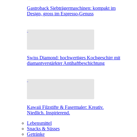
Gastroback Siebträgermaschinen: kompakt im
Design, gross im Espresso-Genuss
Swiss Diamond: hochwertiges Kochgeschirr mit
diamantverstärkter Antihaftbeschichtung
Kawaii Filzstifte & Fasermaler: Kreativ.
Niedlich. Inspirierend.
Lebensmittel
Snacks & Süsses
Getränke