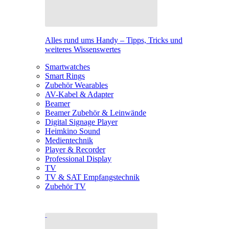
Alles rund ums Handy – Tipps, Tricks und
weiteres Wissenswertes
Smartwatches
Smart Rings
Zubehör Wearables
AV-Kabel & Adapter
Beamer
Beamer Zubehör & Leinwände
Digital Signage Player
Heimkino Sound
Medientechnik
Player & Recorder
Professional Display
TV
TV & SAT Empfangstechnik
Zubehör TV