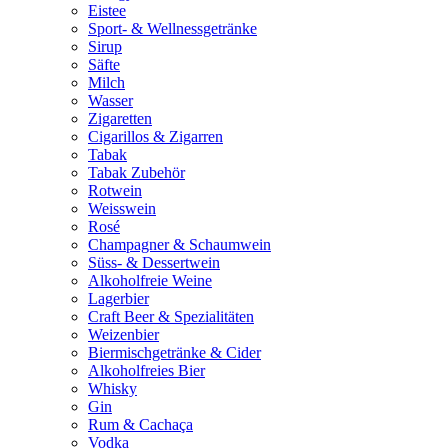
Eistee
Sport- & Wellnessgetränke
Sirup
Säfte
Milch
Wasser
Zigaretten
Cigarillos & Zigarren
Tabak
Tabak Zubehör
Rotwein
Weisswein
Rosé
Champagner & Schaumwein
Süss- & Dessertwein
Alkoholfreie Weine
Lagerbier
Craft Beer & Spezialitäten
Weizenbier
Biermischgetränke & Cider
Alkoholfreies Bier
Whisky
Gin
Rum & Cachaça
Vodka