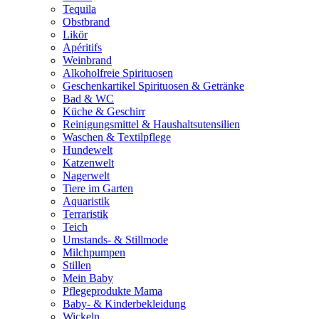
Tequila
Obstbrand
Likör
Apéritifs
Weinbrand
Alkoholfreie Spirituosen
Geschenkartikel Spirituosen & Getränke
Bad & WC
Küche & Geschirr
Reinigungsmittel & Haushaltsutensilien
Waschen & Textilpflege
Hundewelt
Katzenwelt
Nagerwelt
Tiere im Garten
Aquaristik
Terraristik
Teich
Umstands- & Stillmode
Milchpumpen
Stillen
Mein Baby
Pflegeprodukte Mama
Baby- & Kinderbekleidung
Wickeln