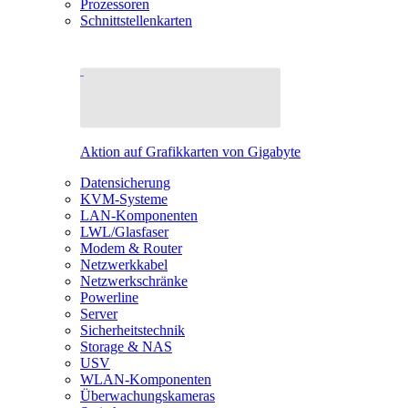
Prozessoren
Schnittstellenkarten
Aktion auf Grafikkarten von Gigabyte
Datensicherung
KVM-Systeme
LAN-Komponenten
LWL/Glasfaser
Modem & Router
Netzwerkkabel
Netzwerkschränke
Powerline
Server
Sicherheitstechnik
Storage & NAS
USV
WLAN-Komponenten
Überwachungskameras