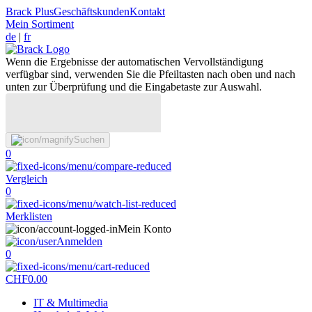
Brack Plus
Geschäftskunden
Kontakt
Mein Sortiment
de
|
fr
Wenn die Ergebnisse der automatischen Vervollständigung
verfügbar sind, verwenden Sie die Pfeiltasten nach oben und nach
unten zur Überprüfung und die Eingabetaste zur Auswahl.
Suchen
0
Vergleich
0
Merklisten
Mein Konto
Anmelden
0
CHF
0.00
IT & Multimedia