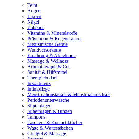
Teint
Augen
Lippen
Nägel
Zubehör
Vitamine & Mineralstoffe
Prävention & Regeneration
Medizinische Geräte
Wundversorgung
Ernährung & Abnehmen
Massage & Wellness
Aromatherapie & Co.
Sanität & Hilfsmittel
Therapiebedarf
Inkontinenz
Intimpflege
Menstruationstassen & Menstruationsdiscs
Periodenunterwäsche
Slipeinlagen
Slipeinlagen & Binden
Tampons
Taschen- & Kosmetiktücher
Watte & Wattestäbchen
Gleitgel & Massage