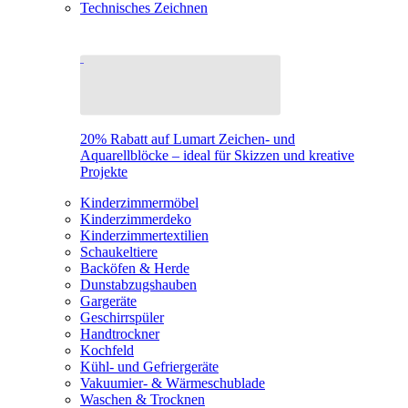
Technisches Zeichnen
20% Rabatt auf Lumart Zeichen- und
Aquarellblöcke – ideal für Skizzen und kreative
Projekte
Kinderzimmermöbel
Kinderzimmerdeko
Kinderzimmertextilien
Schaukeltiere
Backöfen & Herde
Dunstabzugshauben
Gargeräte
Geschirrspüler
Handtrockner
Kochfeld
Kühl- und Gefriergeräte
Vakuumier- & Wärmeschublade
Waschen & Trocknen