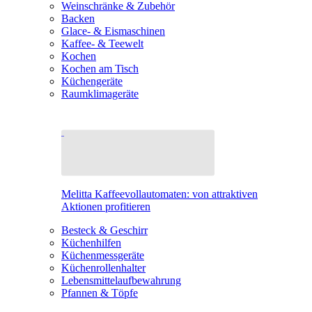
Weinschränke & Zubehör
Backen
Glace- & Eismaschinen
Kaffee- & Teewelt
Kochen
Kochen am Tisch
Küchengeräte
Raumklimageräte
Melitta Kaffeevollautomaten: von attraktiven
Aktionen profitieren
Besteck & Geschirr
Küchenhilfen
Küchenmessgeräte
Küchenrollenhalter
Lebensmittelaufbewahrung
Pfannen & Töpfe