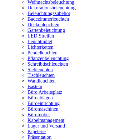
Weihnachtsbeleuchtung
Dekorationsbeleuchtung
Beleuchtungszubehör
Badezimmerleuchten
Deckenleuchten
Gartenbeleuchtung
LED Streifen
Leuchtmittel
Lichterketten
Pendelleuchten
Pflanzenbeleuchtung
Schreibtischleuchten
Stehleuchten
Tischleuchten
Wandleuchten
Basteln
Büro Arbeitsplatz
Büroablagen
Büroeinrichtung
Büromaschinen
Büromöbel
Kabelmanagement
Lager und Versand
Papeterie
Präsentation