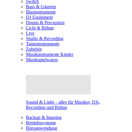
Switch
Bass & Gitarren
Blasinstrumente
DJ Equipment
Drums & Percussion
Licht & Bühne
Live
Studio & Recording
Tasteninstrumente
Zubehör
Musikinstrumente Kinder
Musikspielwaren
Sound & Light – alles für Musiker, DJs,
Recording und Bühne
Backup & Imaging
Betriebssysteme
Büroanwendung