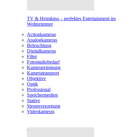
TV & Heimkino – perfektes Entertainment im
Wohnzimmer
Actionkameras
Analogkameras
Beleuchtung
Digitalkameras
Filter
Fotostudiobedarf
Kamerareinigung
Kameratransport
Objektive
Optik
Professional
Speichermedien
Stative
Stromversorgung
Videokameras