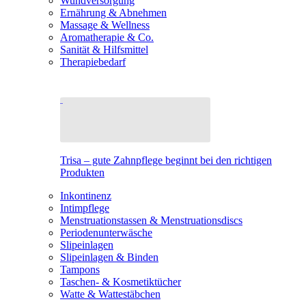
Wundversorgung
Ernährung & Abnehmen
Massage & Wellness
Aromatherapie & Co.
Sanität & Hilfsmittel
Therapiebedarf
Trisa – gute Zahnpflege beginnt bei den richtigen
Produkten
Inkontinenz
Intimpflege
Menstruationstassen & Menstruationsdiscs
Periodenunterwäsche
Slipeinlagen
Slipeinlagen & Binden
Tampons
Taschen- & Kosmetiktücher
Watte & Wattestäbchen