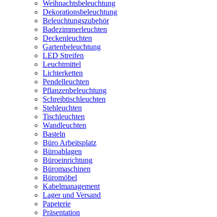
Weihnachtsbeleuchtung
Dekorationsbeleuchtung
Beleuchtungszubehör
Badezimmerleuchten
Deckenleuchten
Gartenbeleuchtung
LED Streifen
Leuchtmittel
Lichterketten
Pendelleuchten
Pflanzenbeleuchtung
Schreibtischleuchten
Stehleuchten
Tischleuchten
Wandleuchten
Basteln
Büro Arbeitsplatz
Büroablagen
Büroeinrichtung
Büromaschinen
Büromöbel
Kabelmanagement
Lager und Versand
Papeterie
Präsentation