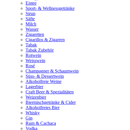
Eistee
Sport- & Wellnessgetränke
Sirup
Säfte
Milch
Wasser
Zigaretten
Cigarillos & Zigarren
Tabak
Tabak Zubehör
Rotwein
Weisswein
Rosé
Champagner & Schaumwein
Süss- & Dessertwein
Alkoholfreie Weine
Lagerbier
Craft Beer & Spezialitäten
Weizenbier
Biermischgetränke & Cider
Alkoholfreies Bier
Whisky
Gin
Rum & Cachaça
Vodka