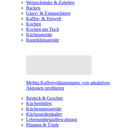
Weinschränke & Zubehör
Backen
Glace- & Eismaschinen
Kaffee- & Teewelt
Kochen
Kochen am Tisch
Küchengeräte
Raumklimageräte
Melitta Kaffeevollautomaten: von attraktiven
Aktionen profitieren
Besteck & Geschirr
Küchenhilfen
Küchenmessgeräte
Küchenrollenhalter
Lebensmittelaufbewahrung
Pfannen & Töpfe