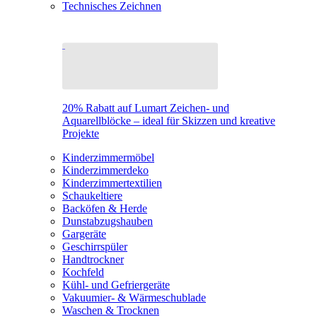
Technisches Zeichnen
20% Rabatt auf Lumart Zeichen- und
Aquarellblöcke – ideal für Skizzen und kreative
Projekte
Kinderzimmermöbel
Kinderzimmerdeko
Kinderzimmertextilien
Schaukeltiere
Backöfen & Herde
Dunstabzugshauben
Gargeräte
Geschirrspüler
Handtrockner
Kochfeld
Kühl- und Gefriergeräte
Vakuumier- & Wärmeschublade
Waschen & Trocknen