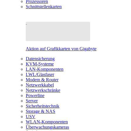
Prozessoren
Schnittstellenkarten
Aktion auf Grafikkarten von Gigabyte
Datensicherung
KVM-Systeme
LAN-Komponenten
LWL/Glasfaser
Modem & Router
Netzwerkkabel
Netzwerkschränke
Powerline
Server
Sicherheitstechnik
Storage & NAS
USV
WLAN-Komponenten
Überwachungskameras