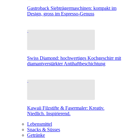
Gastroback Siebträgermaschinen: kompakt im
Design, gross im Espresso-Genuss
Swiss Diamond: hochwertiges Kochgeschirr mit
diamantverstärkter Antihaftbeschichtung
Kawaii Filzstifte & Fasermaler: Kreativ.
Niedlich. Inspirierend.
Lebensmittel
Snacks & Süsses
Getränke