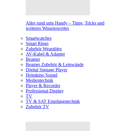
Alles rund ums Handy – Tipps, Tricks und
weiteres Wissenswertes
Smartwatches
Smart Rings
Zubehör Wearables
AV-Kabel & Adapter
Beamer
Beamer Zubehör & Leinwände
Digital Signage Player
Heimkino Sound
Medientechnik
Player & Recorder
Professional Display
TV
TV & SAT Empfangstechnik
Zubehör TV