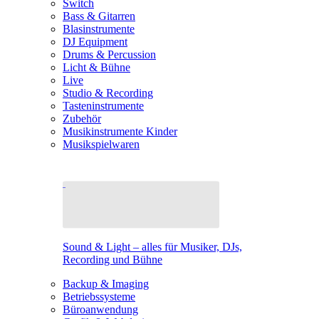
Switch
Bass & Gitarren
Blasinstrumente
DJ Equipment
Drums & Percussion
Licht & Bühne
Live
Studio & Recording
Tasteninstrumente
Zubehör
Musikinstrumente Kinder
Musikspielwaren
Sound & Light – alles für Musiker, DJs,
Recording und Bühne
Backup & Imaging
Betriebssysteme
Büroanwendung