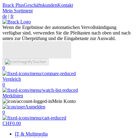
Brack Plus
Geschäftskunden
Kontakt
Mein Sortiment
de
|
fr
Wenn die Ergebnisse der automatischen Vervollständigung
verfügbar sind, verwenden Sie die Pfeiltasten nach oben und nach
unten zur Überprüfung und die Eingabetaste zur Auswahl.
Suchen
0
Vergleich
0
Merklisten
Mein Konto
Anmelden
0
CHF
0.00
IT & Multimedia