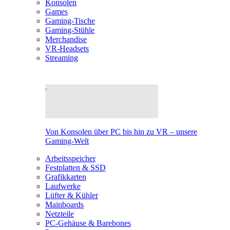
Konsolen
Games
Gaming-Tische
Gaming-Stühle
Merchandise
VR-Headsets
Streaming
Von Konsolen über PC bis hin zu VR – unsere
Gaming-Welt
Arbeitsspeicher
Festplatten & SSD
Grafikkarten
Laufwerke
Lüfter & Kühler
Mainboards
Netzteile
PC-Gehäuse & Barebones