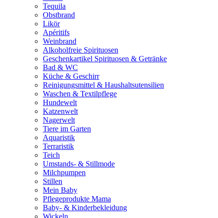
Tequila
Obstbrand
Likör
Apéritifs
Weinbrand
Alkoholfreie Spirituosen
Geschenkartikel Spirituosen & Getränke
Bad & WC
Küche & Geschirr
Reinigungsmittel & Haushaltsutensilien
Waschen & Textilpflege
Hundewelt
Katzenwelt
Nagerwelt
Tiere im Garten
Aquaristik
Terraristik
Teich
Umstands- & Stillmode
Milchpumpen
Stillen
Mein Baby
Pflegeprodukte Mama
Baby- & Kinderbekleidung
Wickeln