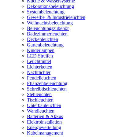
Küche & Wassersysteme
Dekorationsbeleuchtung
Systembeleuchtung
Gewerbe- & Industrieleuchten
Weihnachtsbeleuchtung
Beleuchtungszubehör
Badezimmerleuchten
Deckenleuchten
Gartenbeleuchtung
Kinderlampen
LED Streifen
Leuchtmittel
Lichterketten
Nachtlichter
Pendelleuchten
Pflanzenbeleuchtung
Schreibtischleuchten
Stehleuchten
Tischleuchten
Unterbauleuchten
Wandleuchten
Batterien & Akkus
Elektroinstallation
Energieverteilung
Kabelmanagement