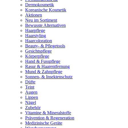
Dermokosmetik
Koreanische Kosmetik
Aktionen
Neu im Sortiment
Bewusste Alternativen
Haarpflege
Haarstyling
Haarcoloration
Beauty- & Pflegetools
Gesichtspflege
Körperpflege
Hand & Fusspflege
Rasur & Haarentfernung
Mund & Zahnpflege
Sonnen- & Insektenschutz
Düfte
Teint
Augen
Lippen
Nägel
Zubehör
Vitamine & Mineralstoffe
Prävention & Regeneration
Medizinische Geräte