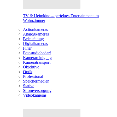
TV & Heimkino – perfektes Entertainment im
Wohnzimmer
Actionkameras
Analogkameras
Beleuchtung
Digitalkameras
Filter
Fotostudiobedarf
Kamerareinigung
Kameratransport
Objektive
Optik
Professional
Speichermedien
Stative
Stromversorgung
Videokameras