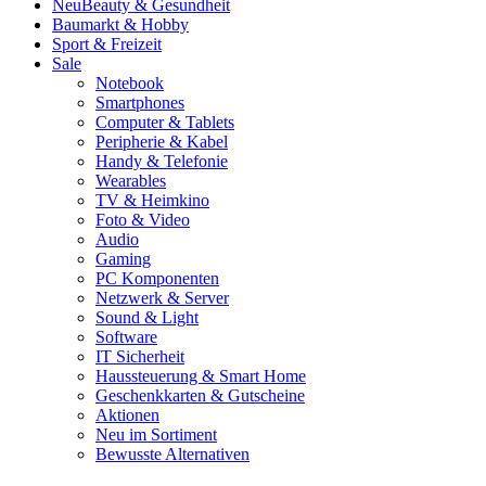
Neu
Beauty & Gesundheit
Baumarkt & Hobby
Sport & Freizeit
Sale
Notebook
Smartphones
Computer & Tablets
Peripherie & Kabel
Handy & Telefonie
Wearables
TV & Heimkino
Foto & Video
Audio
Gaming
PC Komponenten
Netzwerk & Server
Sound & Light
Software
IT Sicherheit
Haussteuerung & Smart Home
Geschenkkarten & Gutscheine
Aktionen
Neu im Sortiment
Bewusste Alternativen