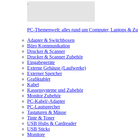
PC-Themenwelt: alles rund um Computer, Laptops & Z
Adapter & Switchboxen
Büro Kommunikation
Drucker & Scanner
Drucker & Scanner Zubehör
Eingabegeräte
Externe Gehäuse (Laufwerke)
Externer Speicher
Grafiktablet
Kabel
Kassensysteme und Zubehör
Monitor Zubehör
PC-Kabel/-Adapter
PC-Lautsprecher
Tastaturen & Mäuse
Tinte & Toner
USB Hubs & Cardreader
USB Sticks
Monitore