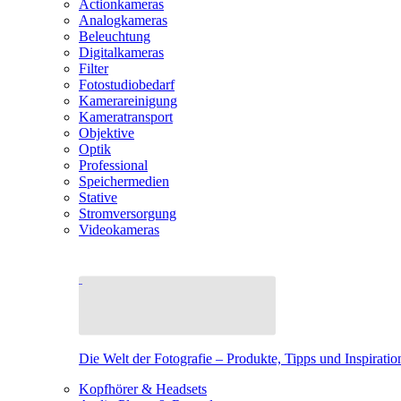
Actionkameras
Analogkameras
Beleuchtung
Digitalkameras
Filter
Fotostudiobedarf
Kamerareinigung
Kameratransport
Objektive
Optik
Professional
Speichermedien
Stative
Stromversorgung
Videokameras
Die Welt der Fotografie – Produkte, Tipps und Inspiratio
Kopfhörer & Headsets