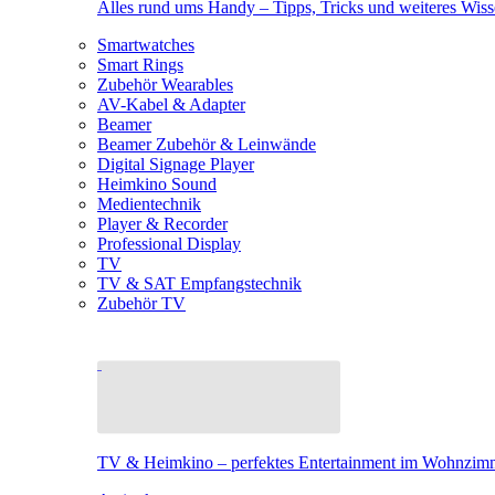
Alles rund ums Handy – Tipps, Tricks und weiteres Wis
Smartwatches
Smart Rings
Zubehör Wearables
AV-Kabel & Adapter
Beamer
Beamer Zubehör & Leinwände
Digital Signage Player
Heimkino Sound
Medientechnik
Player & Recorder
Professional Display
TV
TV & SAT Empfangstechnik
Zubehör TV
TV & Heimkino – perfektes Entertainment im Wohnzim