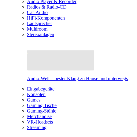
Audio Player & Recorder
Radios & Radio-CD
Car-Audio
HiFi-Komponenten
Lautsprecher
Multiroom
Stereoanlagen
Audio-Welt – bester Klang zu Hause und unterwegs
Eingabegeräte
Konsolen
Games
Gaming-Tische
Gaming-Stühle
Merchandise
VR-Headsets
Streaming