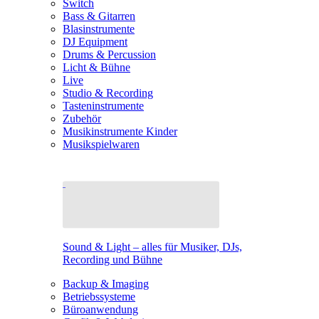
Switch
Bass & Gitarren
Blasinstrumente
DJ Equipment
Drums & Percussion
Licht & Bühne
Live
Studio & Recording
Tasteninstrumente
Zubehör
Musikinstrumente Kinder
Musikspielwaren
Sound & Light – alles für Musiker, DJs,
Recording und Bühne
Backup & Imaging
Betriebssysteme
Büroanwendung