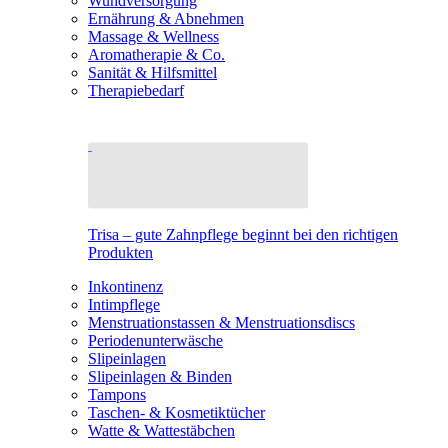
Wundversorgung
Ernährung & Abnehmen
Massage & Wellness
Aromatherapie & Co.
Sanität & Hilfsmittel
Therapiebedarf
Trisa – gute Zahnpflege beginnt bei den richtigen
Produkten
Inkontinenz
Intimpflege
Menstruationstassen & Menstruationsdiscs
Periodenunterwäsche
Slipeinlagen
Slipeinlagen & Binden
Tampons
Taschen- & Kosmetiktücher
Watte & Wattestäbchen