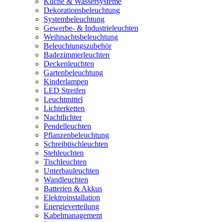
Küche & Wassersysteme
Dekorationsbeleuchtung
Systembeleuchtung
Gewerbe- & Industrieleuchten
Weihnachtsbeleuchtung
Beleuchtungszubehör
Badezimmerleuchten
Deckenleuchten
Gartenbeleuchtung
Kinderlampen
LED Streifen
Leuchtmittel
Lichterketten
Nachtlichter
Pendelleuchten
Pflanzenbeleuchtung
Schreibtischleuchten
Stehleuchten
Tischleuchten
Unterbauleuchten
Wandleuchten
Batterien & Akkus
Elektroinstallation
Energieverteilung
Kabelmanagement