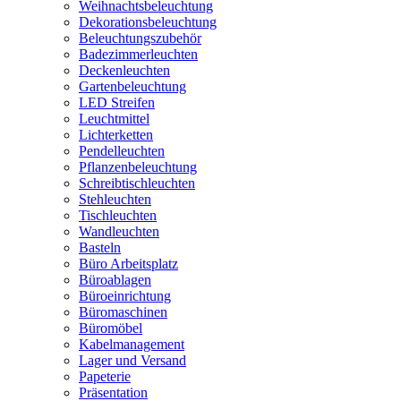
Weihnachtsbeleuchtung
Dekorationsbeleuchtung
Beleuchtungszubehör
Badezimmerleuchten
Deckenleuchten
Gartenbeleuchtung
LED Streifen
Leuchtmittel
Lichterketten
Pendelleuchten
Pflanzenbeleuchtung
Schreibtischleuchten
Stehleuchten
Tischleuchten
Wandleuchten
Basteln
Büro Arbeitsplatz
Büroablagen
Büroeinrichtung
Büromaschinen
Büromöbel
Kabelmanagement
Lager und Versand
Papeterie
Präsentation