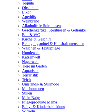
Tequila
Obstbrand
Likör
Apéritifs
Weinbrand
Alkoholfreie Spirituosen
Geschenkartikel Spirituosen & Getränke
Bad & WC
Küche & Geschirr
Reinigungsmittel & Haushaltsutensilien
Waschen & Textilpflege
Hundewelt
Katzenwelt
Nagerwelt
Tiere im Garten
Aquaristik
Terraristik
Teich
Umstands- & Stillmode
Milchpumpen
Stillen
Mein Baby
Pflegeprodukte Mama
Baby- & Kinderbekleidung
Wickeln