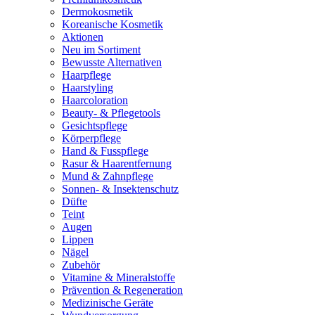
Dermokosmetik
Koreanische Kosmetik
Aktionen
Neu im Sortiment
Bewusste Alternativen
Haarpflege
Haarstyling
Haarcoloration
Beauty- & Pflegetools
Gesichtspflege
Körperpflege
Hand & Fusspflege
Rasur & Haarentfernung
Mund & Zahnpflege
Sonnen- & Insektenschutz
Düfte
Teint
Augen
Lippen
Nägel
Zubehör
Vitamine & Mineralstoffe
Prävention & Regeneration
Medizinische Geräte