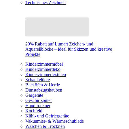
Technisches Zeichnen
20% Rabatt auf Lumart Zeichen- und
Aquarellblöcke – ideal für Skizzen und kreative
Projekte
Kinderzimmermöbel
Kinderzimmerdeko
Kinderzimmertextilien
Schaukeltiere
Backöfen & Herde
Dunstabzugshauben
Gargeräte
Geschirrspüler
Handtrockner
Kochfeld
Kühl- und Gefriergeräte
Vakuumier- & Wärmeschublade
Waschen & Trocknen