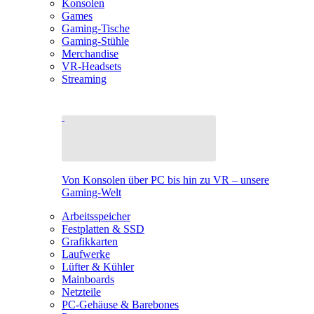
Konsolen
Games
Gaming-Tische
Gaming-Stühle
Merchandise
VR-Headsets
Streaming
Von Konsolen über PC bis hin zu VR – unsere
Gaming-Welt
Arbeitsspeicher
Festplatten & SSD
Grafikkarten
Laufwerke
Lüfter & Kühler
Mainboards
Netzteile
PC-Gehäuse & Barebones