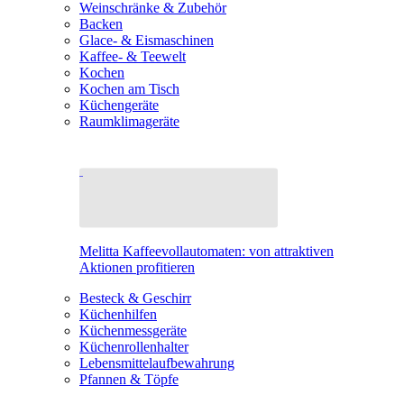
Weinschränke & Zubehör
Backen
Glace- & Eismaschinen
Kaffee- & Teewelt
Kochen
Kochen am Tisch
Küchengeräte
Raumklimageräte
Melitta Kaffeevollautomaten: von attraktiven
Aktionen profitieren
Besteck & Geschirr
Küchenhilfen
Küchenmessgeräte
Küchenrollenhalter
Lebensmittelaufbewahrung
Pfannen & Töpfe