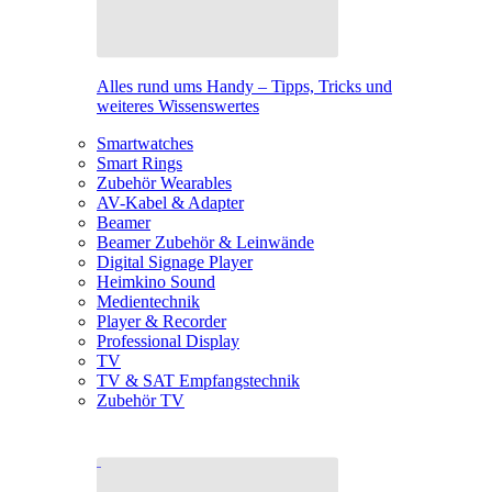
Alles rund ums Handy – Tipps, Tricks und
weiteres Wissenswertes
Smartwatches
Smart Rings
Zubehör Wearables
AV-Kabel & Adapter
Beamer
Beamer Zubehör & Leinwände
Digital Signage Player
Heimkino Sound
Medientechnik
Player & Recorder
Professional Display
TV
TV & SAT Empfangstechnik
Zubehör TV