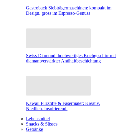
Gastroback Siebträgermaschinen: kompakt im
Design, gross im Espresso-Genuss
Swiss Diamond: hochwertiges Kochgeschirr mit
diamantverstärkter Antihaftbeschichtung
Kawaii Filzstifte & Fasermaler: Kreativ.
Niedlich. Inspirierend.
Lebensmittel
Snacks & Süsses
Getränke