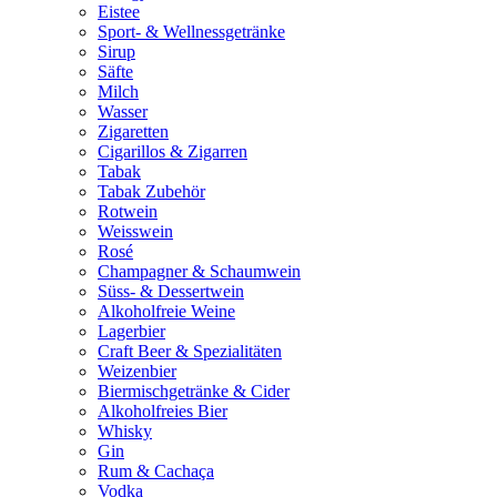
Eistee
Sport- & Wellnessgetränke
Sirup
Säfte
Milch
Wasser
Zigaretten
Cigarillos & Zigarren
Tabak
Tabak Zubehör
Rotwein
Weisswein
Rosé
Champagner & Schaumwein
Süss- & Dessertwein
Alkoholfreie Weine
Lagerbier
Craft Beer & Spezialitäten
Weizenbier
Biermischgetränke & Cider
Alkoholfreies Bier
Whisky
Gin
Rum & Cachaça
Vodka