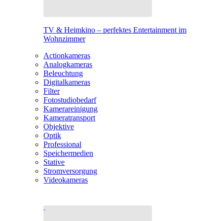
TV & Heimkino – perfektes Entertainment im
Wohnzimmer
Actionkameras
Analogkameras
Beleuchtung
Digitalkameras
Filter
Fotostudiobedarf
Kamerareinigung
Kameratransport
Objektive
Optik
Professional
Speichermedien
Stative
Stromversorgung
Videokameras