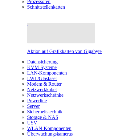
Prozessoren
Schnittstellenkarten
Aktion auf Grafikkarten von Gigabyte
Datensicherung
KVM-Systeme
LAN-Komponenten
LWL/Glasfaser
Modem & Router
Netzwerkkabel
Netzwerkschränke
Powerline
Server
Sicherheitstechnik
Storage & NAS
USV
WLAN-Komponenten
Überwachungskameras