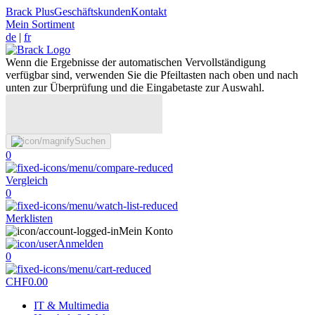
Brack Plus
Geschäftskunden
Kontakt
Mein Sortiment
de
|
fr
Wenn die Ergebnisse der automatischen Vervollständigung
verfügbar sind, verwenden Sie die Pfeiltasten nach oben und nach
unten zur Überprüfung und die Eingabetaste zur Auswahl.
Suchen
0
Vergleich
0
Merklisten
Mein Konto
Anmelden
0
CHF
0.00
IT & Multimedia