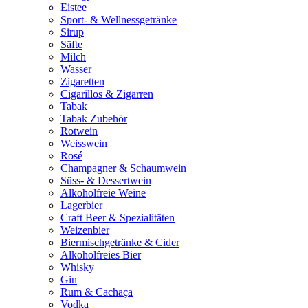
Eistee
Sport- & Wellnessgetränke
Sirup
Säfte
Milch
Wasser
Zigaretten
Cigarillos & Zigarren
Tabak
Tabak Zubehör
Rotwein
Weisswein
Rosé
Champagner & Schaumwein
Süss- & Dessertwein
Alkoholfreie Weine
Lagerbier
Craft Beer & Spezialitäten
Weizenbier
Biermischgetränke & Cider
Alkoholfreies Bier
Whisky
Gin
Rum & Cachaça
Vodka