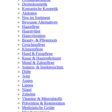
Dermokosmetik
Koreanische Kosmetik
Aktionen
Neu im Sortiment
Bewusste Alternativen
Haarpflege
Haarstyling
Haarcoloration
Beauty- & Pflegetools
Gesichtspflege
Körperpflege
Hand & Fusspflege
Rasur & Haarentfernung
Mund & Zahnpflege
Sonnen- & Insektenschutz
Düfte
Teint
Augen
Lippen
Nägel
Zubehör
Vitamine & Mineralstoffe
Prävention & Regeneration
Medizinische Geräte