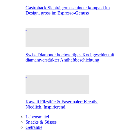
Gastroback Siebträgermaschinen: kompakt im
Design, gross im Espresso-Genuss
Swiss Diamond: hochwertiges Kochgeschirr mit
diamantverstärkter Antihaftbeschichtung
Kawaii Filzstifte & Fasermaler: Kreativ.
Niedlich. Inspirierend.
Lebensmittel
Snacks & Süsses
Getränke