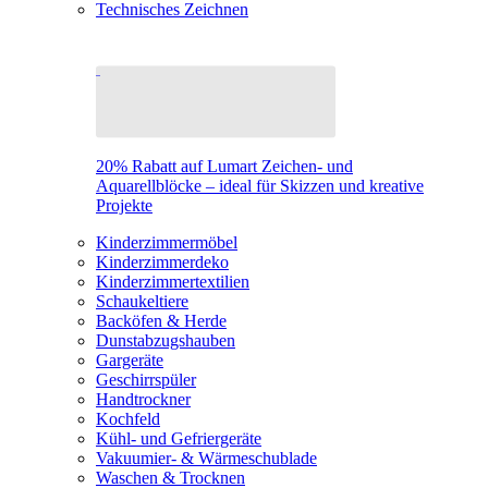
Technisches Zeichnen
20% Rabatt auf Lumart Zeichen- und
Aquarellblöcke – ideal für Skizzen und kreative
Projekte
Kinderzimmermöbel
Kinderzimmerdeko
Kinderzimmertextilien
Schaukeltiere
Backöfen & Herde
Dunstabzugshauben
Gargeräte
Geschirrspüler
Handtrockner
Kochfeld
Kühl- und Gefriergeräte
Vakuumier- & Wärmeschublade
Waschen & Trocknen