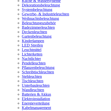
Küche & Wassersysteme
Dekorationsbeleuchtung
Systembeleuchtung
Gewerbe- & Industrieleuchten
Weihnachtsbeleuchtung
Beleuchtungszubehör
Badezimmerleuchten
Deckenleuchten
Gartenbeleuchtung
Kinderlampen
LED Streifen
Leuchtmittel
Lichterketten
Nachtlichter
Pendelleuchten
Pflanzenbeleuchtung
Schreibtischleuchten
Stehleuchten
Tischleuchten
Unterbauleuchten
Wandleuchten
Batterien & Akkus
Elektroinstallation
Energieverteilung
Kabelmanagement