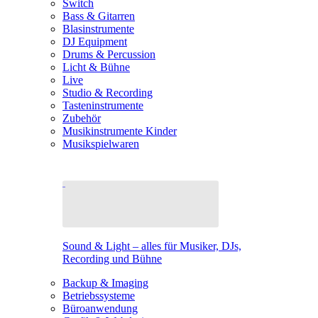
Switch
Bass & Gitarren
Blasinstrumente
DJ Equipment
Drums & Percussion
Licht & Bühne
Live
Studio & Recording
Tasteninstrumente
Zubehör
Musikinstrumente Kinder
Musikspielwaren
Sound & Light – alles für Musiker, DJs,
Recording und Bühne
Backup & Imaging
Betriebssysteme
Büroanwendung