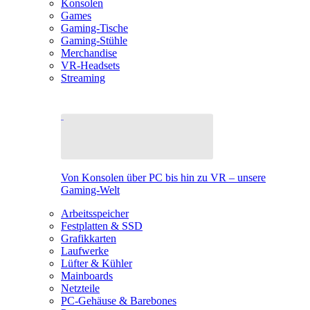
Konsolen
Games
Gaming-Tische
Gaming-Stühle
Merchandise
VR-Headsets
Streaming
Von Konsolen über PC bis hin zu VR – unsere
Gaming-Welt
Arbeitsspeicher
Festplatten & SSD
Grafikkarten
Laufwerke
Lüfter & Kühler
Mainboards
Netzteile
PC-Gehäuse & Barebones