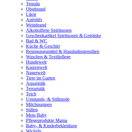
Tequila
Obstbrand
Likör
Apéritifs
Weinbrand
Alkoholfreie Spirituosen
Geschenkartikel Spirituosen & Getränke
Bad & WC
Küche & Geschirr
Reinigungsmittel & Haushaltsutensilien
Waschen & Textilpflege
Hundewelt
Katzenwelt
Nagerwelt
Tiere im Garten
Aquaristik
Terraristik
Teich
Umstands- & Stillmode
Milchpumpen
Stillen
Mein Baby
Pflegeprodukte Mama
Baby- & Kinderbekleidung
Wickeln