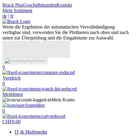
Brack Plus
Geschäftskunden
Kontakt
Mein Sortiment
de
|
fr
Wenn die Ergebnisse der automatischen Vervollständigung
verfügbar sind, verwenden Sie die Pfeiltasten nach oben und nach
unten zur Überprüfung und die Eingabetaste zur Auswahl.
Suchen
0
Vergleich
0
Merklisten
Mein Konto
Anmelden
0
CHF
0.00
IT & Multimedia