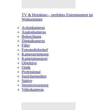
TV & Heimkino – perfektes Entertainment im
Wohnzimmer
Actionkameras
Analogkameras
Beleuchtung
Digitalkameras
Filter
Fotostudiobedarf
Kamerareinigung
Kameratransport
Objektive
Optik
Professional
Speichermedien
Stative
Stromversorgung
Videokameras