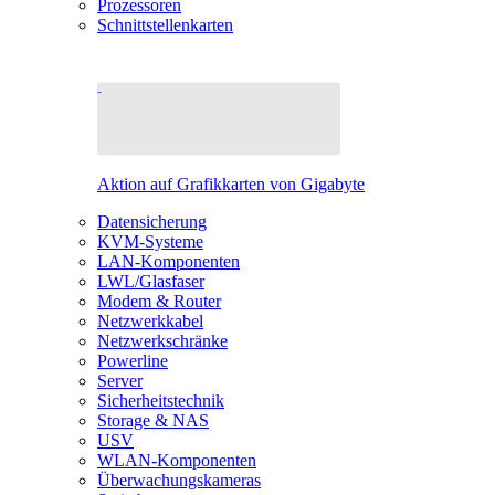
Prozessoren
Schnittstellenkarten
Aktion auf Grafikkarten von Gigabyte
Datensicherung
KVM-Systeme
LAN-Komponenten
LWL/Glasfaser
Modem & Router
Netzwerkkabel
Netzwerkschränke
Powerline
Server
Sicherheitstechnik
Storage & NAS
USV
WLAN-Komponenten
Überwachungskameras