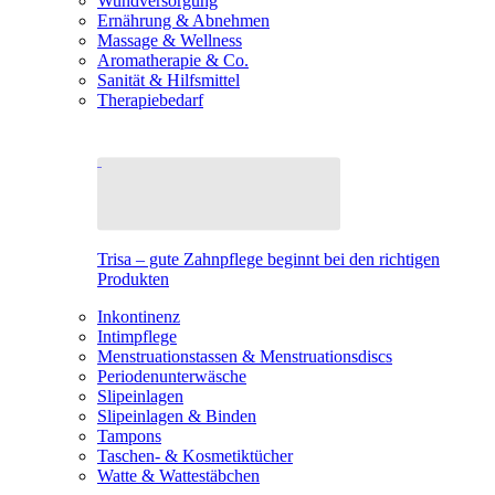
Wundversorgung
Ernährung & Abnehmen
Massage & Wellness
Aromatherapie & Co.
Sanität & Hilfsmittel
Therapiebedarf
Trisa – gute Zahnpflege beginnt bei den richtigen
Produkten
Inkontinenz
Intimpflege
Menstruationstassen & Menstruationsdiscs
Periodenunterwäsche
Slipeinlagen
Slipeinlagen & Binden
Tampons
Taschen- & Kosmetiktücher
Watte & Wattestäbchen