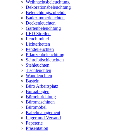
Weihnachtsbeleuchtung
Dekorationsbeleuchtung
Beleuchtungszubehör
Badezimmerleuchten
Deckenleuchten
Gartenbeleuchtung
LED Streifen
Leuchtmittel
Lichterketten
Pendelleuchten
Pflanzenbeleuchtung
Schreibtischleuchten
Stehleuchten
Tischleuchten
Wandleuchten
Basteln
Büro Arbeitsplatz
Büroablagen
Büroeinrichtung
Büromaschinen
Büromöbel
Kabelmanagement
Lager und Versand
Papeterie
Präsentation