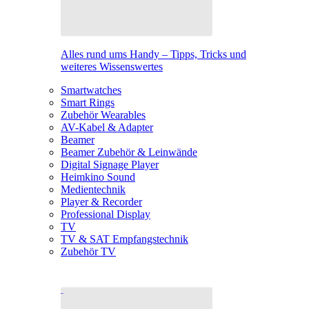
Alles rund ums Handy – Tipps, Tricks und
weiteres Wissenswertes
Smartwatches
Smart Rings
Zubehör Wearables
AV-Kabel & Adapter
Beamer
Beamer Zubehör & Leinwände
Digital Signage Player
Heimkino Sound
Medientechnik
Player & Recorder
Professional Display
TV
TV & SAT Empfangstechnik
Zubehör TV