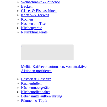
Weinschränke & Zubehör
Backen
Glace- & Eismaschinen
Kaffee- & Teewelt
Kochen
Kochen am Tisch
Küchengeräte
Raumklimageräte
Melitta Kaffeevollautomaten: von attraktiven
Aktionen profitieren
Besteck & Geschirr
Küchenhilfen
Küchenmessgeräte
Küchenrollenhalter
Lebensmittelaufbewahrung
Pfannen & Töpfe