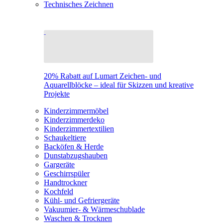
Technisches Zeichnen
20% Rabatt auf Lumart Zeichen- und
Aquarellblöcke – ideal für Skizzen und kreative
Projekte
Kinderzimmermöbel
Kinderzimmerdeko
Kinderzimmertextilien
Schaukeltiere
Backöfen & Herde
Dunstabzugshauben
Gargeräte
Geschirrspüler
Handtrockner
Kochfeld
Kühl- und Gefriergeräte
Vakuumier- & Wärmeschublade
Waschen & Trocknen