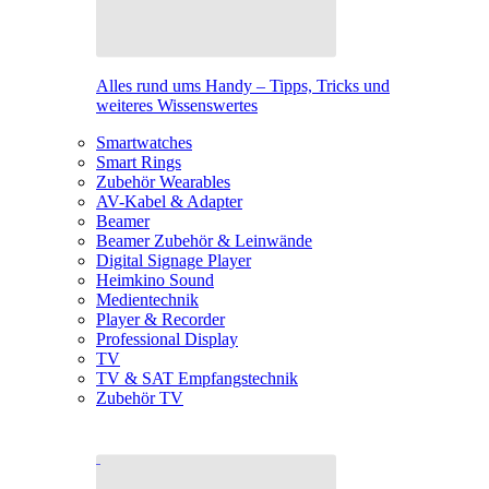
Alles rund ums Handy – Tipps, Tricks und
weiteres Wissenswertes
Smartwatches
Smart Rings
Zubehör Wearables
AV-Kabel & Adapter
Beamer
Beamer Zubehör & Leinwände
Digital Signage Player
Heimkino Sound
Medientechnik
Player & Recorder
Professional Display
TV
TV & SAT Empfangstechnik
Zubehör TV