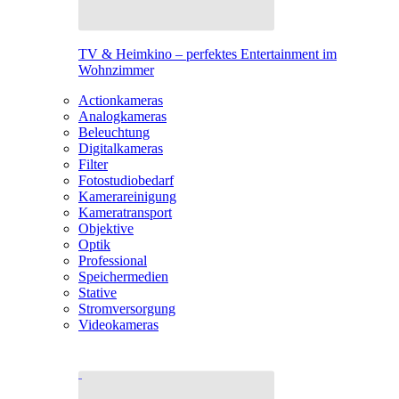
TV & Heimkino – perfektes Entertainment im
Wohnzimmer
Actionkameras
Analogkameras
Beleuchtung
Digitalkameras
Filter
Fotostudiobedarf
Kamerareinigung
Kameratransport
Objektive
Optik
Professional
Speichermedien
Stative
Stromversorgung
Videokameras