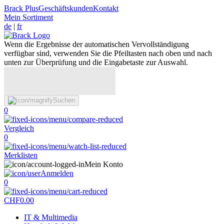
Brack Plus
Geschäftskunden
Kontakt
Mein Sortiment
de
|
fr
Wenn die Ergebnisse der automatischen Vervollständigung
verfügbar sind, verwenden Sie die Pfeiltasten nach oben und nach
unten zur Überprüfung und die Eingabetaste zur Auswahl.
Suchen
0
Vergleich
0
Merklisten
Mein Konto
Anmelden
0
CHF
0.00
IT & Multimedia