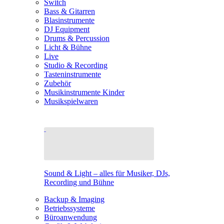
Switch
Bass & Gitarren
Blasinstrumente
DJ Equipment
Drums & Percussion
Licht & Bühne
Live
Studio & Recording
Tasteninstrumente
Zubehör
Musikinstrumente Kinder
Musikspielwaren
Sound & Light – alles für Musiker, DJs,
Recording und Bühne
Backup & Imaging
Betriebssysteme
Büroanwendung