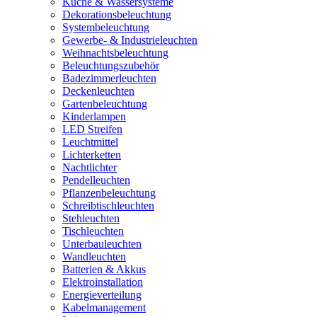
Küche & Wassersysteme
Dekorationsbeleuchtung
Systembeleuchtung
Gewerbe- & Industrieleuchten
Weihnachtsbeleuchtung
Beleuchtungszubehör
Badezimmerleuchten
Deckenleuchten
Gartenbeleuchtung
Kinderlampen
LED Streifen
Leuchtmittel
Lichterketten
Nachtlichter
Pendelleuchten
Pflanzenbeleuchtung
Schreibtischleuchten
Stehleuchten
Tischleuchten
Unterbauleuchten
Wandleuchten
Batterien & Akkus
Elektroinstallation
Energieverteilung
Kabelmanagement