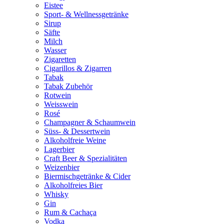
Eistee
Sport- & Wellnessgetränke
Sirup
Säfte
Milch
Wasser
Zigaretten
Cigarillos & Zigarren
Tabak
Tabak Zubehör
Rotwein
Weisswein
Rosé
Champagner & Schaumwein
Süss- & Dessertwein
Alkoholfreie Weine
Lagerbier
Craft Beer & Spezialitäten
Weizenbier
Biermischgetränke & Cider
Alkoholfreies Bier
Whisky
Gin
Rum & Cachaça
Vodka