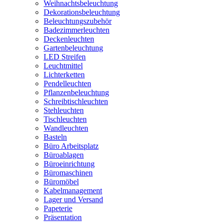
Weihnachtsbeleuchtung
Dekorationsbeleuchtung
Beleuchtungszubehör
Badezimmerleuchten
Deckenleuchten
Gartenbeleuchtung
LED Streifen
Leuchtmittel
Lichterketten
Pendelleuchten
Pflanzenbeleuchtung
Schreibtischleuchten
Stehleuchten
Tischleuchten
Wandleuchten
Basteln
Büro Arbeitsplatz
Büroablagen
Büroeinrichtung
Büromaschinen
Büromöbel
Kabelmanagement
Lager und Versand
Papeterie
Präsentation