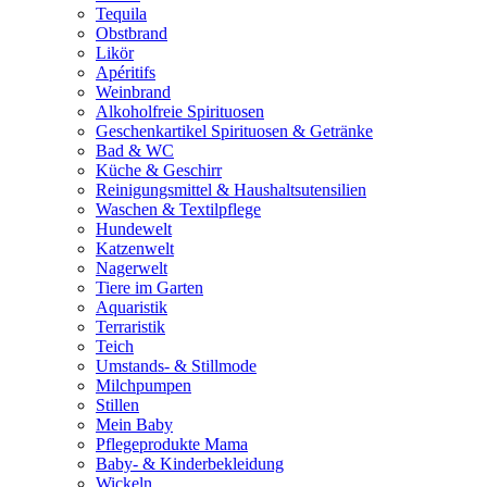
Tequila
Obstbrand
Likör
Apéritifs
Weinbrand
Alkoholfreie Spirituosen
Geschenkartikel Spirituosen & Getränke
Bad & WC
Küche & Geschirr
Reinigungsmittel & Haushaltsutensilien
Waschen & Textilpflege
Hundewelt
Katzenwelt
Nagerwelt
Tiere im Garten
Aquaristik
Terraristik
Teich
Umstands- & Stillmode
Milchpumpen
Stillen
Mein Baby
Pflegeprodukte Mama
Baby- & Kinderbekleidung
Wickeln