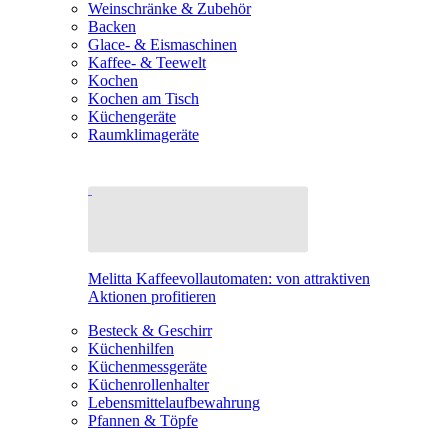
Weinschränke & Zubehör
Backen
Glace- & Eismaschinen
Kaffee- & Teewelt
Kochen
Kochen am Tisch
Küchengeräte
Raumklimageräte
Melitta Kaffeevollautomaten: von attraktiven
Aktionen profitieren
Besteck & Geschirr
Küchenhilfen
Küchenmessgeräte
Küchenrollenhalter
Lebensmittelaufbewahrung
Pfannen & Töpfe