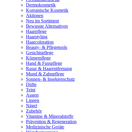
Dermokosmetik
Koreanische Kosmetik
Aktionen
Neu im Sortiment
Bewusste Alternativen
Haarpflege
Haarstyling
Haarcoloration
Beauty- & Pflegetools
Gesichtspflege
Körperpflege
Hand & Fusspflege
Rasur & Haarentfernung
Mund & Zahnpflege
Sonnen- & Insektenschutz
Düfte
Teint
Augen
Lippen
Nägel
Zubehör
Vitamine & Mineralstoffe
Prävention & Regeneration
Medizinische Geräte