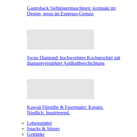
Gastroback Siebträgermaschinen: kompakt im
Design, gross im Espresso-Genuss
Swiss Diamond: hochwertiges Kochgeschirr mit
diamantverstärkter Antihaftbeschichtung
Kawaii Filzstifte & Fasermaler: Kreativ.
Niedlich. Inspirierend.
Lebensmittel
Snacks & Süsses
Getränke