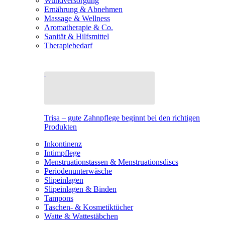
Wundversorgung
Ernährung & Abnehmen
Massage & Wellness
Aromatherapie & Co.
Sanität & Hilfsmittel
Therapiebedarf
Trisa – gute Zahnpflege beginnt bei den richtigen
Produkten
Inkontinenz
Intimpflege
Menstruationstassen & Menstruationsdiscs
Periodenunterwäsche
Slipeinlagen
Slipeinlagen & Binden
Tampons
Taschen- & Kosmetiktücher
Watte & Wattestäbchen