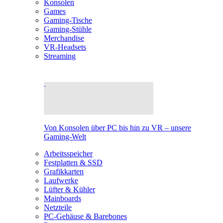
Konsolen
Games
Gaming-Tische
Gaming-Stühle
Merchandise
VR-Headsets
Streaming
Von Konsolen über PC bis hin zu VR – unsere
Gaming-Welt
Arbeitsspeicher
Festplatten & SSD
Grafikkarten
Laufwerke
Lüfter & Kühler
Mainboards
Netzteile
PC-Gehäuse & Barebones