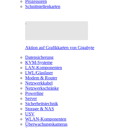
Prozessoren
Schnittstellenkarten
Aktion auf Grafikkarten von Gigabyte
Datensicherung
KVM-Systeme
LAN-Komponenten
LWL/Glasfaser
Modem & Router
Netzwerkkabel
Netzwerkschränke
Powerline
Server
Sicherheitstechnik
Storage & NAS
USV
WLAN-Komponenten
Überwachungskameras