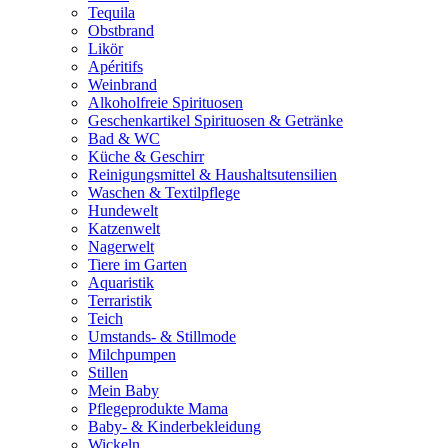
Tequila
Obstbrand
Likör
Apéritifs
Weinbrand
Alkoholfreie Spirituosen
Geschenkartikel Spirituosen & Getränke
Bad & WC
Küche & Geschirr
Reinigungsmittel & Haushaltsutensilien
Waschen & Textilpflege
Hundewelt
Katzenwelt
Nagerwelt
Tiere im Garten
Aquaristik
Terraristik
Teich
Umstands- & Stillmode
Milchpumpen
Stillen
Mein Baby
Pflegeprodukte Mama
Baby- & Kinderbekleidung
Wickeln