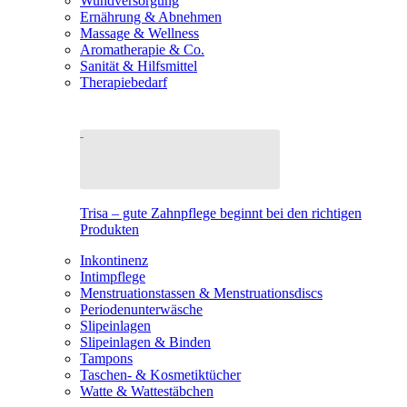
Wundversorgung
Ernährung & Abnehmen
Massage & Wellness
Aromatherapie & Co.
Sanität & Hilfsmittel
Therapiebedarf
Trisa – gute Zahnpflege beginnt bei den richtigen
Produkten
Inkontinenz
Intimpflege
Menstruationstassen & Menstruationsdiscs
Periodenunterwäsche
Slipeinlagen
Slipeinlagen & Binden
Tampons
Taschen- & Kosmetiktücher
Watte & Wattestäbchen