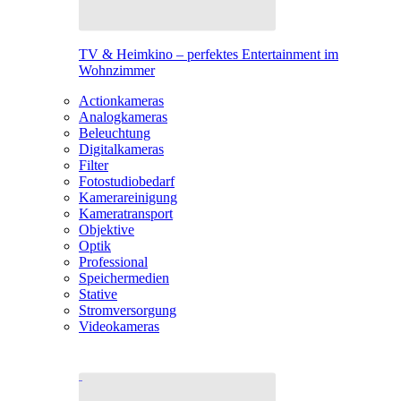
TV & Heimkino – perfektes Entertainment im
Wohnzimmer
Actionkameras
Analogkameras
Beleuchtung
Digitalkameras
Filter
Fotostudiobedarf
Kamerareinigung
Kameratransport
Objektive
Optik
Professional
Speichermedien
Stative
Stromversorgung
Videokameras