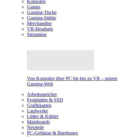
Konsolen
Games
Gaming-Tische
Gaming-Stühle
Merchandise
VR-Headsets
Streaming
Von Konsolen über PC bis hin zu VR – unsere
Gaming-Welt
Arbeitsspeicher
Festplatten & SSD
Grafikkarten
Laufwerke
Lüfter & Kühler
Mainboards
Netzteile
PC-Gehäuse & Barebones