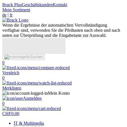
Brack Plus
Geschäftskunden
Kontakt
Mein Sortiment
de
|
fr
Wenn die Ergebnisse der automatischen Vervollständigung
verfügbar sind, verwenden Sie die Pfeiltasten nach oben und nach
unten zur Überprüfung und die Eingabetaste zur Auswahl.
Suchen
0
Vergleich
0
Merklisten
Mein Konto
Anmelden
0
CHF
0.00
IT & Multimedia