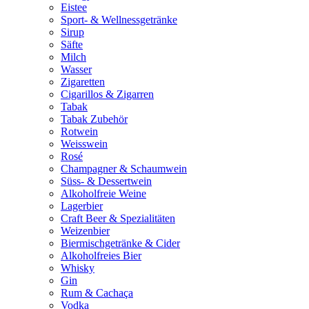
Eistee
Sport- & Wellnessgetränke
Sirup
Säfte
Milch
Wasser
Zigaretten
Cigarillos & Zigarren
Tabak
Tabak Zubehör
Rotwein
Weisswein
Rosé
Champagner & Schaumwein
Süss- & Dessertwein
Alkoholfreie Weine
Lagerbier
Craft Beer & Spezialitäten
Weizenbier
Biermischgetränke & Cider
Alkoholfreies Bier
Whisky
Gin
Rum & Cachaça
Vodka