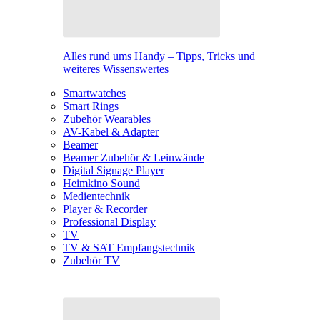
Alles rund ums Handy – Tipps, Tricks und
weiteres Wissenswertes
Smartwatches
Smart Rings
Zubehör Wearables
AV-Kabel & Adapter
Beamer
Beamer Zubehör & Leinwände
Digital Signage Player
Heimkino Sound
Medientechnik
Player & Recorder
Professional Display
TV
TV & SAT Empfangstechnik
Zubehör TV