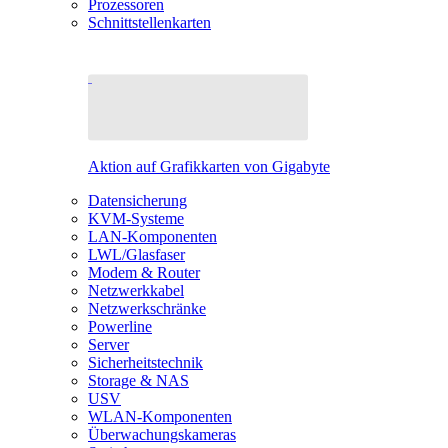
Prozessoren
Schnittstellenkarten
Aktion auf Grafikkarten von Gigabyte
Datensicherung
KVM-Systeme
LAN-Komponenten
LWL/Glasfaser
Modem & Router
Netzwerkkabel
Netzwerkschränke
Powerline
Server
Sicherheitstechnik
Storage & NAS
USV
WLAN-Komponenten
Überwachungskameras