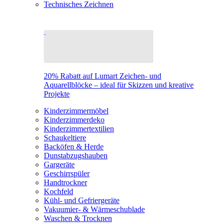
Technisches Zeichnen
20% Rabatt auf Lumart Zeichen- und
Aquarellblöcke – ideal für Skizzen und kreative
Projekte
Kinderzimmermöbel
Kinderzimmerdeko
Kinderzimmertextilien
Schaukeltiere
Backöfen & Herde
Dunstabzugshauben
Gargeräte
Geschirrspüler
Handtrockner
Kochfeld
Kühl- und Gefriergeräte
Vakuumier- & Wärmeschublade
Waschen & Trocknen