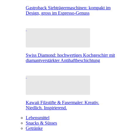
Gastroback Siebträgermaschinen: kompakt im
Design, gross im Espresso-Genuss
Swiss Diamond: hochwertiges Kochgeschirr mit
diamantverstärkter Antihaftbeschichtung
Kawaii Filzstifte & Fasermaler: Kreativ.
Niedlich. Inspirierend.
Lebensmittel
Snacks & Süsses
Getränke