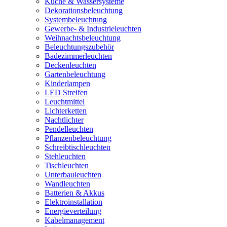
Küche & Wassersysteme
Dekorationsbeleuchtung
Systembeleuchtung
Gewerbe- & Industrieleuchten
Weihnachtsbeleuchtung
Beleuchtungszubehör
Badezimmerleuchten
Deckenleuchten
Gartenbeleuchtung
Kinderlampen
LED Streifen
Leuchtmittel
Lichterketten
Nachtlichter
Pendelleuchten
Pflanzenbeleuchtung
Schreibtischleuchten
Stehleuchten
Tischleuchten
Unterbauleuchten
Wandleuchten
Batterien & Akkus
Elektroinstallation
Energieverteilung
Kabelmanagement