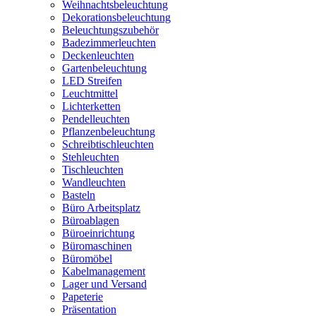
Weihnachtsbeleuchtung
Dekorationsbeleuchtung
Beleuchtungszubehör
Badezimmerleuchten
Deckenleuchten
Gartenbeleuchtung
LED Streifen
Leuchtmittel
Lichterketten
Pendelleuchten
Pflanzenbeleuchtung
Schreibtischleuchten
Stehleuchten
Tischleuchten
Wandleuchten
Basteln
Büro Arbeitsplatz
Büroablagen
Büroeinrichtung
Büromaschinen
Büromöbel
Kabelmanagement
Lager und Versand
Papeterie
Präsentation