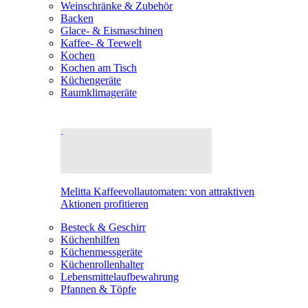
Weinschränke & Zubehör
Backen
Glace- & Eismaschinen
Kaffee- & Teewelt
Kochen
Kochen am Tisch
Küchengeräte
Raumklimageräte
Melitta Kaffeevollautomaten: von attraktiven
Aktionen profitieren
Besteck & Geschirr
Küchenhilfen
Küchenmessgeräte
Küchenrollenhalter
Lebensmittelaufbewahrung
Pfannen & Töpfe