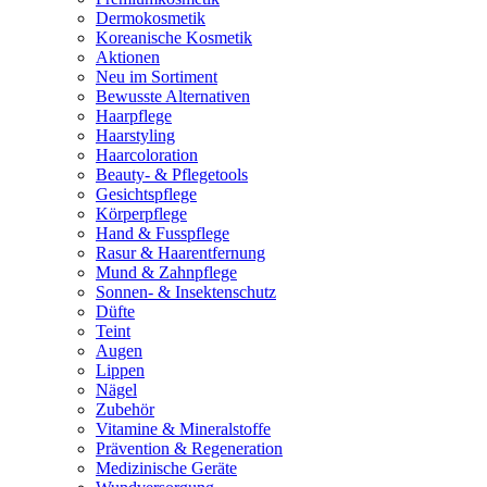
Dermokosmetik
Koreanische Kosmetik
Aktionen
Neu im Sortiment
Bewusste Alternativen
Haarpflege
Haarstyling
Haarcoloration
Beauty- & Pflegetools
Gesichtspflege
Körperpflege
Hand & Fusspflege
Rasur & Haarentfernung
Mund & Zahnpflege
Sonnen- & Insektenschutz
Düfte
Teint
Augen
Lippen
Nägel
Zubehör
Vitamine & Mineralstoffe
Prävention & Regeneration
Medizinische Geräte