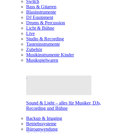
Switch
Bass & Gitarren
Blasinstrumente
DJ Equipment
Drums & Percussion
Licht & Bühne
Live
Studio & Recording
Tasteninstrumente
Zubehör
Musikinstrumente Kinder
Musikspielwaren
Sound & Light – alles für Musiker, DJs,
Recording und Bühne
Backup & Imaging
Betriebssysteme
Büroanwendung