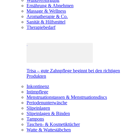
Wundversorgung
Ernährung & Abnehmen
Massage & Wellness
Aromatherapie & Co.
Sanität & Hilfsmittel
Therapiebedarf
Trisa – gute Zahnpflege beginnt bei den richtigen
Produkten
Inkontinenz
Intimpflege
Menstruationstassen & Menstruationsdiscs
Periodenunterwäsche
Slipeinlagen
Slipeinlagen & Binden
Tampons
Taschen- & Kosmetiktücher
Watte & Wattestäbchen