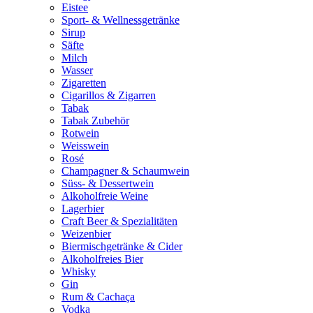
Eistee
Sport- & Wellnessgetränke
Sirup
Säfte
Milch
Wasser
Zigaretten
Cigarillos & Zigarren
Tabak
Tabak Zubehör
Rotwein
Weisswein
Rosé
Champagner & Schaumwein
Süss- & Dessertwein
Alkoholfreie Weine
Lagerbier
Craft Beer & Spezialitäten
Weizenbier
Biermischgetränke & Cider
Alkoholfreies Bier
Whisky
Gin
Rum & Cachaça
Vodka