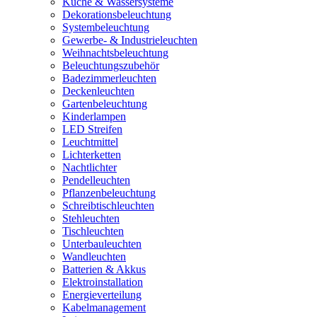
Küche & Wassersysteme
Dekorationsbeleuchtung
Systembeleuchtung
Gewerbe- & Industrieleuchten
Weihnachtsbeleuchtung
Beleuchtungszubehör
Badezimmerleuchten
Deckenleuchten
Gartenbeleuchtung
Kinderlampen
LED Streifen
Leuchtmittel
Lichterketten
Nachtlichter
Pendelleuchten
Pflanzenbeleuchtung
Schreibtischleuchten
Stehleuchten
Tischleuchten
Unterbauleuchten
Wandleuchten
Batterien & Akkus
Elektroinstallation
Energieverteilung
Kabelmanagement