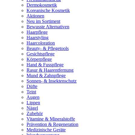
Dermokosmetik
Koreanische Kosmetik
Aktionen
Neu im Sortiment
Bewusste Alternativen
Haarpflege
Haarstyling
Haarcoloration
Beauty- & Pflegetools
Gesichtspflege
Körperpflege
Hand & Fusspflege
Rasur & Haarentfernung
Mund & Zahnpflege
Sonnen- & Insektenschutz
Düfte
Teint
Augen
Lippen
Nägel
Zubehör
Vitamine & Mineralstoffe
Prävention & Regeneration
Medizinische Geräte