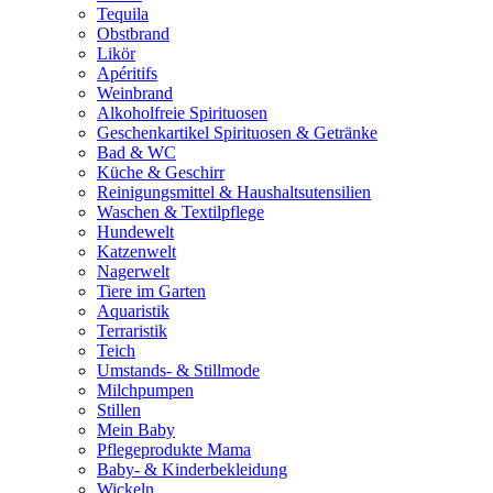
Tequila
Obstbrand
Likör
Apéritifs
Weinbrand
Alkoholfreie Spirituosen
Geschenkartikel Spirituosen & Getränke
Bad & WC
Küche & Geschirr
Reinigungsmittel & Haushaltsutensilien
Waschen & Textilpflege
Hundewelt
Katzenwelt
Nagerwelt
Tiere im Garten
Aquaristik
Terraristik
Teich
Umstands- & Stillmode
Milchpumpen
Stillen
Mein Baby
Pflegeprodukte Mama
Baby- & Kinderbekleidung
Wickeln