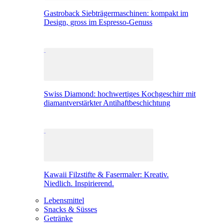
Gastroback Siebträgermaschinen: kompakt im
Design, gross im Espresso-Genuss
Swiss Diamond: hochwertiges Kochgeschirr mit
diamantverstärkter Antihaftbeschichtung
Kawaii Filzstifte & Fasermaler: Kreativ.
Niedlich. Inspirierend.
Lebensmittel
Snacks & Süsses
Getränke