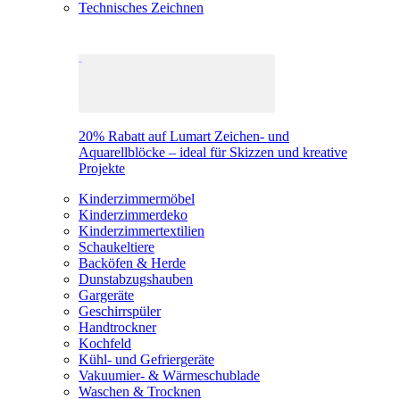
Technisches Zeichnen
20% Rabatt auf Lumart Zeichen- und
Aquarellblöcke – ideal für Skizzen und kreative
Projekte
Kinderzimmermöbel
Kinderzimmerdeko
Kinderzimmertextilien
Schaukeltiere
Backöfen & Herde
Dunstabzugshauben
Gargeräte
Geschirrspüler
Handtrockner
Kochfeld
Kühl- und Gefriergeräte
Vakuumier- & Wärmeschublade
Waschen & Trocknen