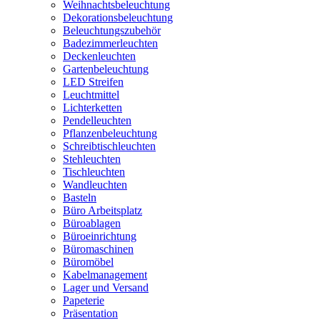
Weihnachtsbeleuchtung
Dekorationsbeleuchtung
Beleuchtungszubehör
Badezimmerleuchten
Deckenleuchten
Gartenbeleuchtung
LED Streifen
Leuchtmittel
Lichterketten
Pendelleuchten
Pflanzenbeleuchtung
Schreibtischleuchten
Stehleuchten
Tischleuchten
Wandleuchten
Basteln
Büro Arbeitsplatz
Büroablagen
Büroeinrichtung
Büromaschinen
Büromöbel
Kabelmanagement
Lager und Versand
Papeterie
Präsentation