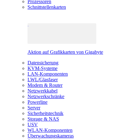
Prozessoren
Schnittstellenkarten
Aktion auf Grafikkarten von Gigabyte
Datensicherung
KVM-Systeme
LAN-Komponenten
LWL/Glasfaser
Modem & Router
Netzwerkkabel
Netzwerkschränke
Powerline
Server
Sicherheitstechnik
Storage & NAS
USV
WLAN-Komponenten
Überwachungskameras