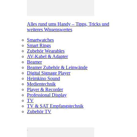
Alles rund ums Handy – Tipps, Tricks und
weiteres Wissenswertes
Smartwatches
Smart Rings
Zubehör Wearables
AV-Kabel & Adapter
Beamer
Beamer Zubehör & Leinwände
Digital Signage Player
Heimkino Sound
Medientechnik
Player & Recorder
Professional Display
TV
TV & SAT Empfangstechnik
Zubehör TV