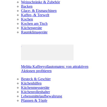
Weinschränke & Zubehör
Backen
Glace- & Eismaschinen
Kaffee- & Teewelt
Kochen
Kochen am Tisch
Küchengeräte
Raumklimageräte
Melitta Kaffeevollautomaten: von attraktiven
Aktionen profitieren
Besteck & Geschirr
Küchenhilfen
Küchenmessgeräte
Küchenrollenhalter
Lebensmittelaufbewahrung
Pfannen & Töpfe