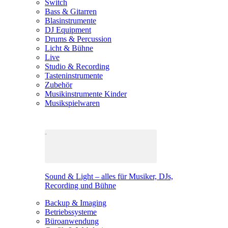
Switch
Bass & Gitarren
Blasinstrumente
DJ Equipment
Drums & Percussion
Licht & Bühne
Live
Studio & Recording
Tasteninstrumente
Zubehör
Musikinstrumente Kinder
Musikspielwaren
Sound & Light – alles für Musiker, DJs,
Recording und Bühne
Backup & Imaging
Betriebssysteme
Büroanwendung