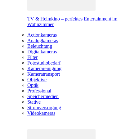
TV & Heimkino – perfektes Entertainment im
Wohnzimmer
Actionkameras
Analogkameras
Beleuchtung
Digitalkameras
Filter
Fotostudiobedarf
Kamerareinigung
Kameratransport
Objektive
Optik
Professional
Speichermedien
Stative
Stromversorgung
Videokameras