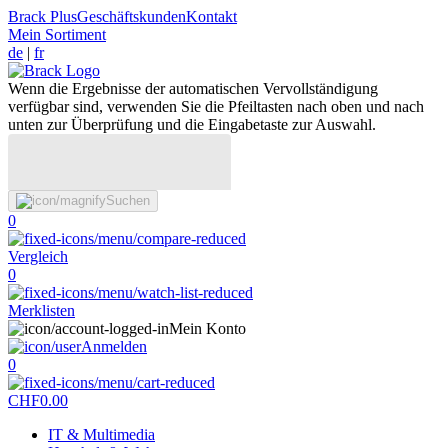
Brack Plus
Geschäftskunden
Kontakt
Mein Sortiment
de
|
fr
Wenn die Ergebnisse der automatischen Vervollständigung
verfügbar sind, verwenden Sie die Pfeiltasten nach oben und nach
unten zur Überprüfung und die Eingabetaste zur Auswahl.
Suchen
0
Vergleich
0
Merklisten
Mein Konto
Anmelden
0
CHF
0.00
IT & Multimedia