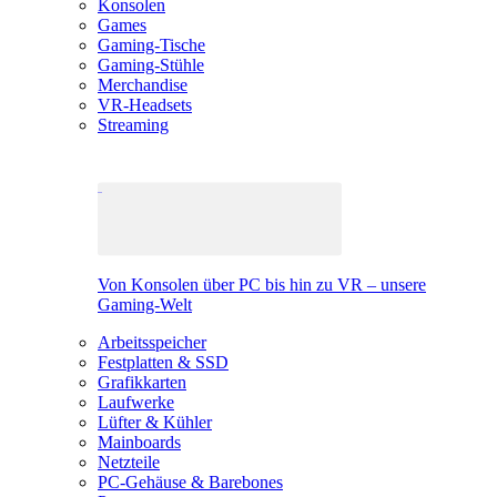
Konsolen
Games
Gaming-Tische
Gaming-Stühle
Merchandise
VR-Headsets
Streaming
Von Konsolen über PC bis hin zu VR – unsere
Gaming-Welt
Arbeitsspeicher
Festplatten & SSD
Grafikkarten
Laufwerke
Lüfter & Kühler
Mainboards
Netzteile
PC-Gehäuse & Barebones