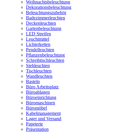
Weihnachtsbeleuchtung
Dekorationsbeleuchtung
Beleuchtungszubehör
Badezimmerleuchten
Deckenleuchten
Gartenbeleuchtung
LED Streifen
Leuchtmittel
Lichterketten
Pendelleuchten
Pflanzenbeleuchtung
Schreibtischleuchten
Stehleuchten
Tischleuchten
Wandleuchten
Basteln
Büro Arbeitsplatz
Büroablagen
Büroeinrichtung
Büromaschinen
Büromöbel
Kabelmanagement
Lager und Versand
Papeterie
Präsentation