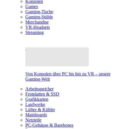
Konsolen
Games
Gaming-Tische
Gaming-Stühle
Merchandise
VR-Headsets
Streaming
Von Konsolen über PC bis hin zu VR – unsere
Gaming-Welt
Arbeitsspeicher
Festplatten & SSD
Grafikkarten
Laufwerke
Lüfter & Kühler
Mainboards
Netzteile
PC-Gehäuse & Barebones