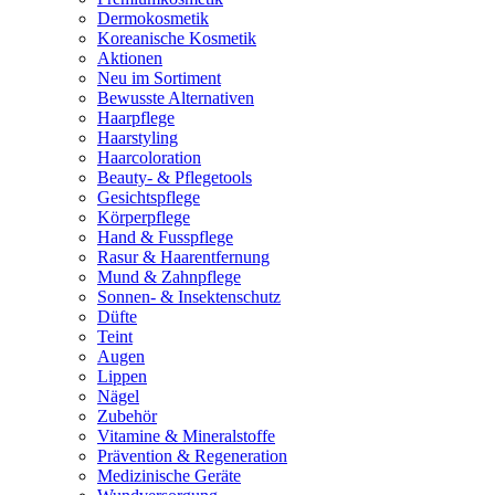
Dermokosmetik
Koreanische Kosmetik
Aktionen
Neu im Sortiment
Bewusste Alternativen
Haarpflege
Haarstyling
Haarcoloration
Beauty- & Pflegetools
Gesichtspflege
Körperpflege
Hand & Fusspflege
Rasur & Haarentfernung
Mund & Zahnpflege
Sonnen- & Insektenschutz
Düfte
Teint
Augen
Lippen
Nägel
Zubehör
Vitamine & Mineralstoffe
Prävention & Regeneration
Medizinische Geräte