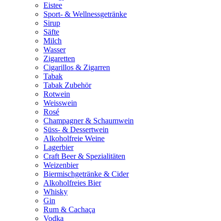
Eistee
Sport- & Wellnessgetränke
Sirup
Säfte
Milch
Wasser
Zigaretten
Cigarillos & Zigarren
Tabak
Tabak Zubehör
Rotwein
Weisswein
Rosé
Champagner & Schaumwein
Süss- & Dessertwein
Alkoholfreie Weine
Lagerbier
Craft Beer & Spezialitäten
Weizenbier
Biermischgetränke & Cider
Alkoholfreies Bier
Whisky
Gin
Rum & Cachaça
Vodka