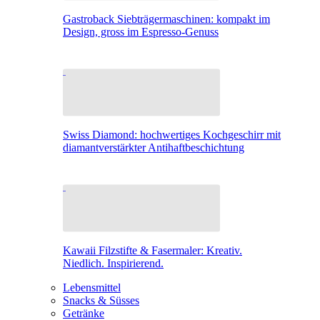
Gastroback Siebträgermaschinen: kompakt im
Design, gross im Espresso-Genuss
Swiss Diamond: hochwertiges Kochgeschirr mit
diamantverstärkter Antihaftbeschichtung
Kawaii Filzstifte & Fasermaler: Kreativ.
Niedlich. Inspirierend.
Lebensmittel
Snacks & Süsses
Getränke