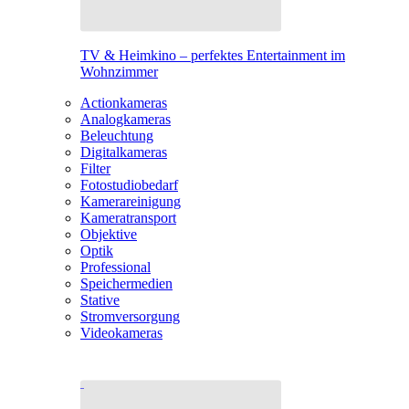
TV & Heimkino – perfektes Entertainment im
Wohnzimmer
Actionkameras
Analogkameras
Beleuchtung
Digitalkameras
Filter
Fotostudiobedarf
Kamerareinigung
Kameratransport
Objektive
Optik
Professional
Speichermedien
Stative
Stromversorgung
Videokameras