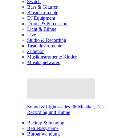
Switch
Bass & Gitarren
Blasinstrumente
DJ Equipment
Drums & Percussion
Licht & Bühne
Live
Studio & Recording
Tasteninstrumente
Zubehör
Musikinstrumente Kinder
Musikspielwaren
Sound & Light – alles für Musiker, DJs,
Recording und Bühne
Backup & Imaging
Betriebssysteme
Büroanwendung