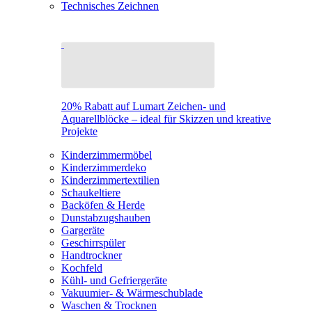
Technisches Zeichnen
20% Rabatt auf Lumart Zeichen- und
Aquarellblöcke – ideal für Skizzen und kreative
Projekte
Kinderzimmermöbel
Kinderzimmerdeko
Kinderzimmertextilien
Schaukeltiere
Backöfen & Herde
Dunstabzugshauben
Gargeräte
Geschirrspüler
Handtrockner
Kochfeld
Kühl- und Gefriergeräte
Vakuumier- & Wärmeschublade
Waschen & Trocknen