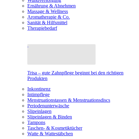
Wundversorgung
Ernährung & Abnehmen
Massage & Wellness
Aromatherapie & Co.
Sanität & Hilfsmittel
Therapiebedarf
Trisa – gute Zahnpflege beginnt bei den richtigen
Produkten
Inkontinenz
Intimpflege
Menstruationstassen & Menstruationsdiscs
Periodenunterwäsche
Slipeinlagen
Slipeinlagen & Binden
Tampons
Taschen- & Kosmetiktücher
Watte & Wattestäbchen