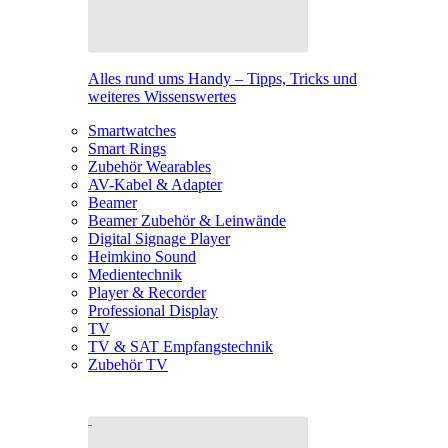
Alles rund ums Handy – Tipps, Tricks und
weiteres Wissenswertes
Smartwatches
Smart Rings
Zubehör Wearables
AV-Kabel & Adapter
Beamer
Beamer Zubehör & Leinwände
Digital Signage Player
Heimkino Sound
Medientechnik
Player & Recorder
Professional Display
TV
TV & SAT Empfangstechnik
Zubehör TV