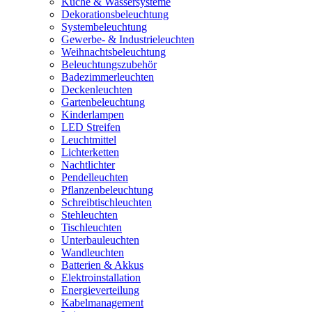
Küche & Wassersysteme
Dekorationsbeleuchtung
Systembeleuchtung
Gewerbe- & Industrieleuchten
Weihnachtsbeleuchtung
Beleuchtungszubehör
Badezimmerleuchten
Deckenleuchten
Gartenbeleuchtung
Kinderlampen
LED Streifen
Leuchtmittel
Lichterketten
Nachtlichter
Pendelleuchten
Pflanzenbeleuchtung
Schreibtischleuchten
Stehleuchten
Tischleuchten
Unterbauleuchten
Wandleuchten
Batterien & Akkus
Elektroinstallation
Energieverteilung
Kabelmanagement