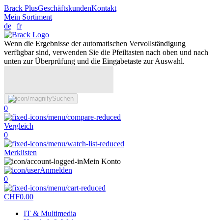
Brack Plus
Geschäftskunden
Kontakt
Mein Sortiment
de
|
fr
Wenn die Ergebnisse der automatischen Vervollständigung
verfügbar sind, verwenden Sie die Pfeiltasten nach oben und nach
unten zur Überprüfung und die Eingabetaste zur Auswahl.
Suchen
0
Vergleich
0
Merklisten
Mein Konto
Anmelden
0
CHF
0.00
IT & Multimedia