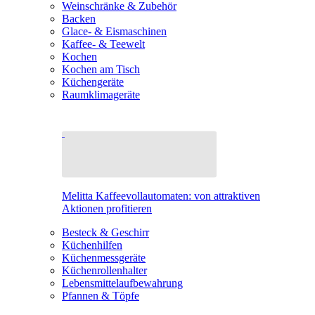
Weinschränke & Zubehör
Backen
Glace- & Eismaschinen
Kaffee- & Teewelt
Kochen
Kochen am Tisch
Küchengeräte
Raumklimageräte
Melitta Kaffeevollautomaten: von attraktiven
Aktionen profitieren
Besteck & Geschirr
Küchenhilfen
Küchenmessgeräte
Küchenrollenhalter
Lebensmittelaufbewahrung
Pfannen & Töpfe