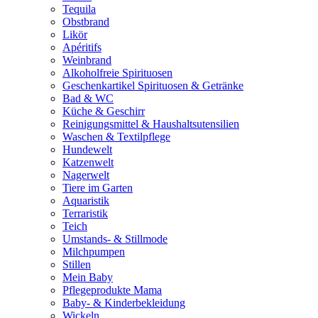
Tequila
Obstbrand
Likör
Apéritifs
Weinbrand
Alkoholfreie Spirituosen
Geschenkartikel Spirituosen & Getränke
Bad & WC
Küche & Geschirr
Reinigungsmittel & Haushaltsutensilien
Waschen & Textilpflege
Hundewelt
Katzenwelt
Nagerwelt
Tiere im Garten
Aquaristik
Terraristik
Teich
Umstands- & Stillmode
Milchpumpen
Stillen
Mein Baby
Pflegeprodukte Mama
Baby- & Kinderbekleidung
Wickeln