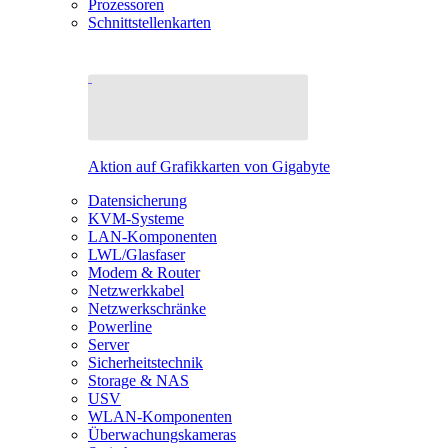
Prozessoren
Schnittstellenkarten
Aktion auf Grafikkarten von Gigabyte
Datensicherung
KVM-Systeme
LAN-Komponenten
LWL/Glasfaser
Modem & Router
Netzwerkkabel
Netzwerkschränke
Powerline
Server
Sicherheitstechnik
Storage & NAS
USV
WLAN-Komponenten
Überwachungskameras