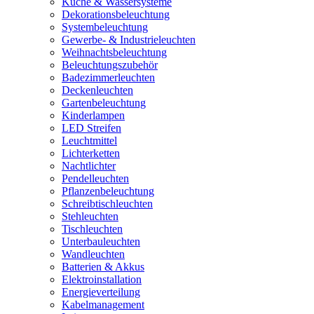
Küche & Wassersysteme
Dekorationsbeleuchtung
Systembeleuchtung
Gewerbe- & Industrieleuchten
Weihnachtsbeleuchtung
Beleuchtungszubehör
Badezimmerleuchten
Deckenleuchten
Gartenbeleuchtung
Kinderlampen
LED Streifen
Leuchtmittel
Lichterketten
Nachtlichter
Pendelleuchten
Pflanzenbeleuchtung
Schreibtischleuchten
Stehleuchten
Tischleuchten
Unterbauleuchten
Wandleuchten
Batterien & Akkus
Elektroinstallation
Energieverteilung
Kabelmanagement