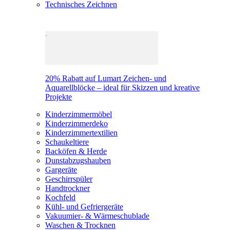
Technisches Zeichnen
20% Rabatt auf Lumart Zeichen- und
Aquarellblöcke – ideal für Skizzen und kreative
Projekte
Kinderzimmermöbel
Kinderzimmerdeko
Kinderzimmertextilien
Schaukeltiere
Backöfen & Herde
Dunstabzugshauben
Gargeräte
Geschirrspüler
Handtrockner
Kochfeld
Kühl- und Gefriergeräte
Vakuumier- & Wärmeschublade
Waschen & Trocknen