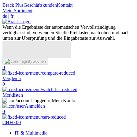
Brack Plus
Geschäftskunden
Kontakt
Mein Sortiment
de
|
fr
Wenn die Ergebnisse der automatischen Vervollständigung
verfügbar sind, verwenden Sie die Pfeiltasten nach oben und nach
unten zur Überprüfung und die Eingabetaste zur Auswahl.
Suchen
0
Vergleich
0
Merklisten
Mein Konto
Anmelden
0
CHF
0.00
IT & Multimedia