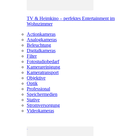
TV & Heimkino – perfektes Entertainment im
Wohnzimmer
Actionkameras
Analogkameras
Beleuchtung
Digitalkameras
Filter
Fotostudiobedarf
Kamerareinigung
Kameratransport
Objektive
Optik
Professional
Speichermedien
Stative
Stromversorgung
Videokameras