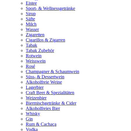
Eistee
Sport- & Wellnessgetränke
Sirup
Säfte
Milch
Wasser
Zigaretten
Cigarillos & Zigarren
Tabak
Tabak Zubehör
Rotwein
Weisswein
Rosé
Champagner & Schaumwein
Süss- & Dessertwein
Alkoholfreie Weine
Lagerbier
Craft Beer & Spezialitäten
Weizenbier
Biermischgetränke & Cider
Alkoholfreies Bier
Whisky
Gin
Rum & Cachaça
Vodka