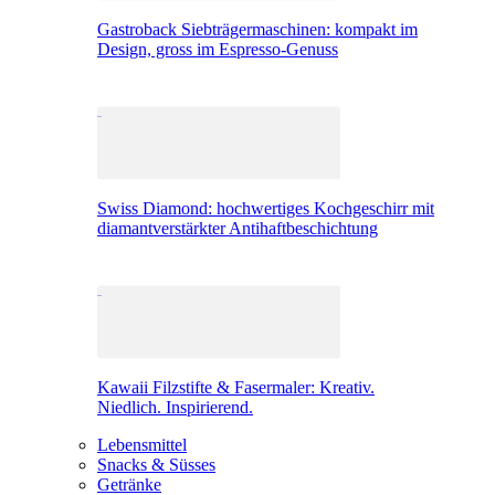
Gastroback Siebträgermaschinen: kompakt im
Design, gross im Espresso-Genuss
Swiss Diamond: hochwertiges Kochgeschirr mit
diamantverstärkter Antihaftbeschichtung
Kawaii Filzstifte & Fasermaler: Kreativ.
Niedlich. Inspirierend.
Lebensmittel
Snacks & Süsses
Getränke