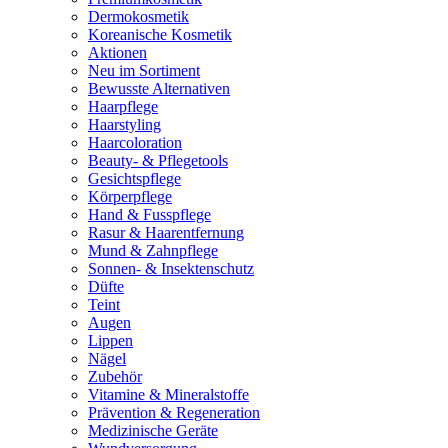
Dermokosmetik
Koreanische Kosmetik
Aktionen
Neu im Sortiment
Bewusste Alternativen
Haarpflege
Haarstyling
Haarcoloration
Beauty- & Pflegetools
Gesichtspflege
Körperpflege
Hand & Fusspflege
Rasur & Haarentfernung
Mund & Zahnpflege
Sonnen- & Insektenschutz
Düfte
Teint
Augen
Lippen
Nägel
Zubehör
Vitamine & Mineralstoffe
Prävention & Regeneration
Medizinische Geräte