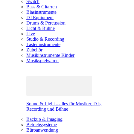
Switch
Bass & Gitarren
Blasinstrumente
DJ Equipment
Drums & Percussion
Licht & Bühne
Live
Studio & Recording
Tasteninstrumente
Zubehör
Musikinstrumente Kinder
Musikspielwaren
Sound & Light – alles für Musiker, DJs,
Recording und Bühne
Backup & Imaging
Betriebssysteme
Büroanwendung