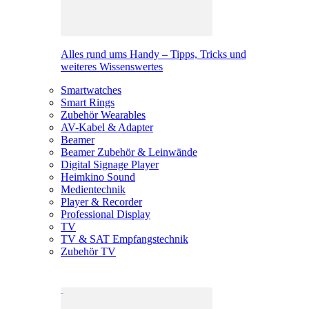
Alles rund ums Handy – Tipps, Tricks und
weiteres Wissenswertes
Smartwatches
Smart Rings
Zubehör Wearables
AV-Kabel & Adapter
Beamer
Beamer Zubehör & Leinwände
Digital Signage Player
Heimkino Sound
Medientechnik
Player & Recorder
Professional Display
TV
TV & SAT Empfangstechnik
Zubehör TV