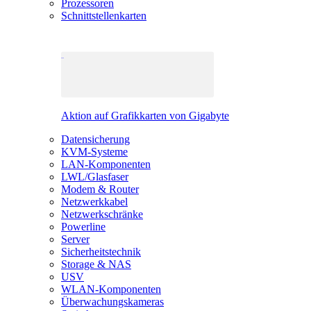
Prozessoren
Schnittstellenkarten
Aktion auf Grafikkarten von Gigabyte
Datensicherung
KVM-Systeme
LAN-Komponenten
LWL/Glasfaser
Modem & Router
Netzwerkkabel
Netzwerkschränke
Powerline
Server
Sicherheitstechnik
Storage & NAS
USV
WLAN-Komponenten
Überwachungskameras