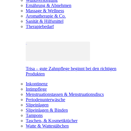
Wundversorgung
Ernährung & Abnehmen
Massage & Wellness
Aromatherapie & Co.
Sanität & Hilfsmittel
Therapiebedarf
Trisa – gute Zahnpflege beginnt bei den richtigen
Produkten
Inkontinenz
Intimpflege
Menstruationstassen & Menstruationsdiscs
Periodenunterwäsche
Slipeinlagen
Slipeinlagen & Binden
Tampons
Taschen- & Kosmetiktücher
Watte & Wattestäbchen