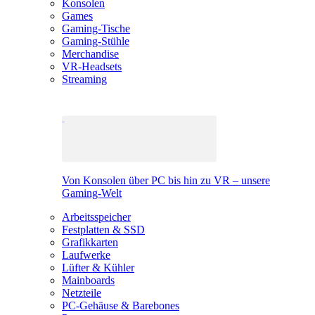
Konsolen
Games
Gaming-Tische
Gaming-Stühle
Merchandise
VR-Headsets
Streaming
Von Konsolen über PC bis hin zu VR – unsere
Gaming-Welt
Arbeitsspeicher
Festplatten & SSD
Grafikkarten
Laufwerke
Lüfter & Kühler
Mainboards
Netzteile
PC-Gehäuse & Barebones