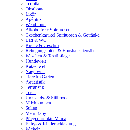
Tequila
Obstbrand
Likör
Apéritifs
Weinbrand
Alkoholfreie Spirituosen
Geschenkartikel Spirituosen & Getränke
Bad & WC
Küche & Geschirr
Reinigungsmittel & Haushaltsutensilien
Waschen & Textilpflege
Hundewelt
Katzenwelt
Nagerwelt
Tiere im Garten
Aquaristik
Terraristik
Teich
Umstands- & Stillmode
Milchpumpen
Stillen
Mein Baby
Pflegeprodukte Mama
Baby- & Kinderbekleidung
Wickeln