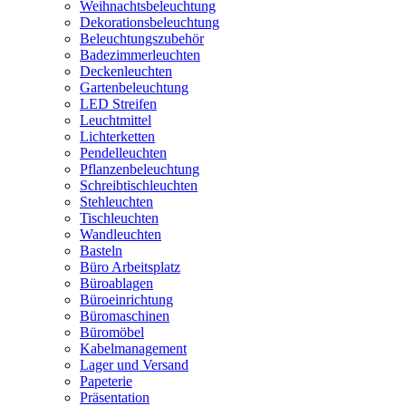
Weihnachtsbeleuchtung
Dekorationsbeleuchtung
Beleuchtungszubehör
Badezimmerleuchten
Deckenleuchten
Gartenbeleuchtung
LED Streifen
Leuchtmittel
Lichterketten
Pendelleuchten
Pflanzenbeleuchtung
Schreibtischleuchten
Stehleuchten
Tischleuchten
Wandleuchten
Basteln
Büro Arbeitsplatz
Büroablagen
Büroeinrichtung
Büromaschinen
Büromöbel
Kabelmanagement
Lager und Versand
Papeterie
Präsentation