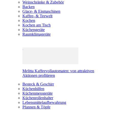
Weinschränke & Zubehör
Backen
Glace- & Eismaschinen
Kaffee- & Teewelt
Kochen
Kochen am Tisch
Küchengeräte
Raumklimageräte
Melitta Kaffeevollautomaten: von attraktiven
Aktionen profitieren
Besteck & Geschirr
Küchenhilfen
Küchenmessgeräte
Küchenrollenhalter
Lebensmittelaufbewahrung
Pfannen & Töpfe