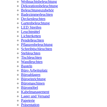
Weihnachtsbeleuchtung
Dekorationsbeleuchtung
Beleuchtungszubehör
Badezimmerleuchten
Deckenleuchten
Gartenbeleuchtung
LED Streifen
Leuchtmittel
Lichterketten
Pendelleuchten
Pflanzenbeleuchtung
Schreibtischleuchten
Stehleuchten
Tischleuchten
Wandleuchten
Basteln
Büro Arbeitsplatz
Büroablagen
Büroeinrichtung
Büromaschinen
Büromöbel
Kabelmanagement
Lager und Versand
Papeterie
Präsentation