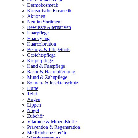
Dermokosmetik
Koreanische Kosmetik
Aktionen
Neu im Sortiment
Bewusste Alternativen
Haarpflege
Haarstyling
Haarcoloration
Beauty- & Pflegetools
Gesichtspflege
Körperpflege
Hand & Fusspflege
Rasur & Haarentfernung
Mund & Zahnpflege
Sonnen- & Insektenschutz
Düfte
Teint
Augen
Lippen
Nägel
Zubehör
Vitamine & Mineralstoffe
Prävention & Regeneration
Medizinische Geräte