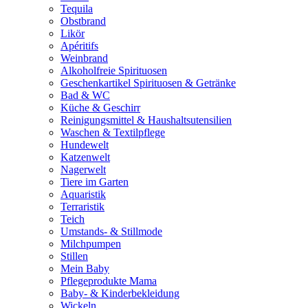
Tequila
Obstbrand
Likör
Apéritifs
Weinbrand
Alkoholfreie Spirituosen
Geschenkartikel Spirituosen & Getränke
Bad & WC
Küche & Geschirr
Reinigungsmittel & Haushaltsutensilien
Waschen & Textilpflege
Hundewelt
Katzenwelt
Nagerwelt
Tiere im Garten
Aquaristik
Terraristik
Teich
Umstands- & Stillmode
Milchpumpen
Stillen
Mein Baby
Pflegeprodukte Mama
Baby- & Kinderbekleidung
Wickeln