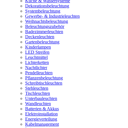
Küche & Wassersysteme
Dekorationsbeleuchtung
Systembeleuchtung
Gewerbe- & Industrieleuchten
Weihnachtsbeleuchtung
Beleuchtungszubehör
Badezimmerleuchten
Deckenleuchten
Gartenbeleuchtung
Kinderlampen
LED Streifen
Leuchtmittel
Lichterketten
Nachtlichter
Pendelleuchten
Pflanzenbeleuchtung
Schreibtischleuchten
Stehleuchten
Tischleuchten
Unterbauleuchten
Wandleuchten
Batterien & Akkus
Elektroinstallation
Energieverteilung
Kabelmanagement