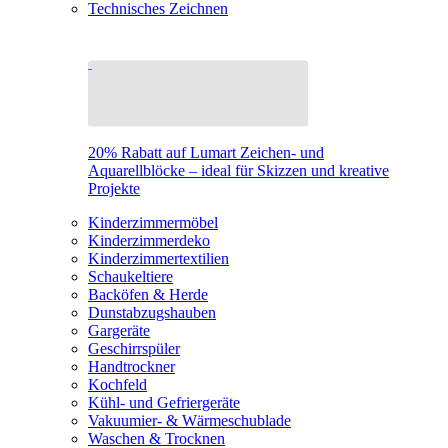
Technisches Zeichnen
20% Rabatt auf Lumart Zeichen- und
Aquarellblöcke – ideal für Skizzen und kreative
Projekte
Kinderzimmermöbel
Kinderzimmerdeko
Kinderzimmertextilien
Schaukeltiere
Backöfen & Herde
Dunstabzugshauben
Gargeräte
Geschirrspüler
Handtrockner
Kochfeld
Kühl- und Gefriergeräte
Vakuumier- & Wärmeschublade
Waschen & Trocknen