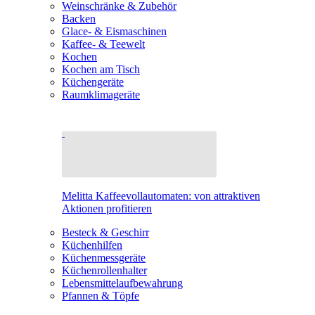
Weinschränke & Zubehör
Backen
Glace- & Eismaschinen
Kaffee- & Teewelt
Kochen
Kochen am Tisch
Küchengeräte
Raumklimageräte
Melitta Kaffeevollautomaten: von attraktiven
Aktionen profitieren
Besteck & Geschirr
Küchenhilfen
Küchenmessgeräte
Küchenrollenhalter
Lebensmittelaufbewahrung
Pfannen & Töpfe