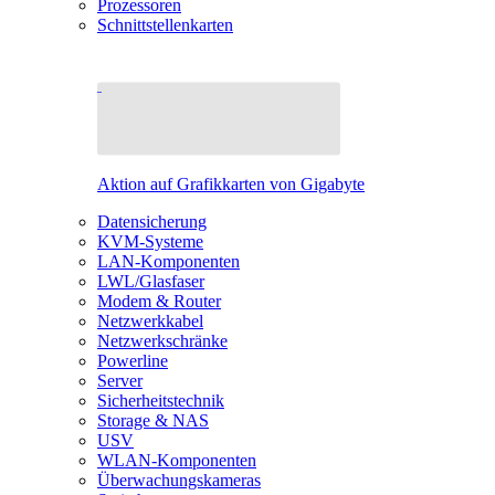
Prozessoren
Schnittstellenkarten
Aktion auf Grafikkarten von Gigabyte
Datensicherung
KVM-Systeme
LAN-Komponenten
LWL/Glasfaser
Modem & Router
Netzwerkkabel
Netzwerkschränke
Powerline
Server
Sicherheitstechnik
Storage & NAS
USV
WLAN-Komponenten
Überwachungskameras