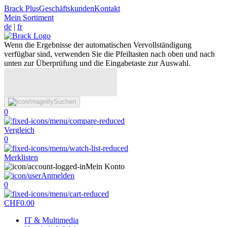
Brack Plus
Geschäftskunden
Kontakt
Mein Sortiment
de
|
fr
Wenn die Ergebnisse der automatischen Vervollständigung
verfügbar sind, verwenden Sie die Pfeiltasten nach oben und nach
unten zur Überprüfung und die Eingabetaste zur Auswahl.
Suchen
0
Vergleich
0
Merklisten
Mein Konto
Anmelden
0
CHF
0.00
IT & Multimedia