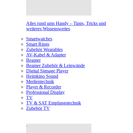
Alles rund ums Handy – Tipps, Tricks und
weiteres Wissenswertes
Smartwatches
Smart Rings
Zubehör Wearables
AV-Kabel & Adapter
Beamer
Beamer Zubehör & Leinwände
Digital Signage Player
Heimkino Sound
Medientechnik
Player & Recorder
Professional Display
TV
TV & SAT Empfangstechnik
Zubehör TV