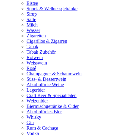
Eistee
Sport- & Wellnessgetränke
Sirup
Säfte
Milch
Wasser
Zigaretten
Cigarillos & Zigarren
Tabak
Tabak Zubehör
Rotwein
Weisswein
Rosé
Champagner & Schaumwein
Süss- & Dessertwein
Alkoholfreie Weine
Lagerbier
Craft Beer & Spezialitäten
Weizenbier
Biermischgetränke & Cider
Alkoholfreies Bier
Whisky
Gin
Rum & Cachaça
Vodka