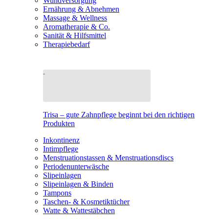
Wundversorgung
Ernährung & Abnehmen
Massage & Wellness
Aromatherapie & Co.
Sanität & Hilfsmittel
Therapiebedarf
Trisa – gute Zahnpflege beginnt bei den richtigen
Produkten
Inkontinenz
Intimpflege
Menstruationstassen & Menstruationsdiscs
Periodenunterwäsche
Slipeinlagen
Slipeinlagen & Binden
Tampons
Taschen- & Kosmetiktücher
Watte & Wattestäbchen