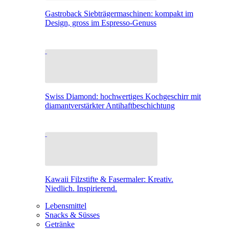
Gastroback Siebträgermaschinen: kompakt im
Design, gross im Espresso-Genuss
Swiss Diamond: hochwertiges Kochgeschirr mit
diamantverstärkter Antihaftbeschichtung
Kawaii Filzstifte & Fasermaler: Kreativ.
Niedlich. Inspirierend.
Lebensmittel
Snacks & Süsses
Getränke