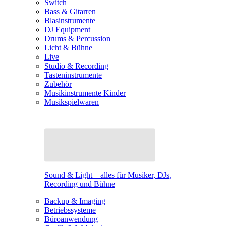
Switch
Bass & Gitarren
Blasinstrumente
DJ Equipment
Drums & Percussion
Licht & Bühne
Live
Studio & Recording
Tasteninstrumente
Zubehör
Musikinstrumente Kinder
Musikspielwaren
Sound & Light – alles für Musiker, DJs,
Recording und Bühne
Backup & Imaging
Betriebssysteme
Büroanwendung