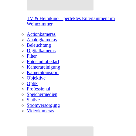
TV & Heimkino – perfektes Entertainment im
Wohnzimmer
Actionkameras
Analogkameras
Beleuchtung
Digitalkameras
Filter
Fotostudiobedarf
Kamerareinigung
Kameratransport
Objektive
Optik
Professional
Speichermedien
Stative
Stromversorgung
Videokameras