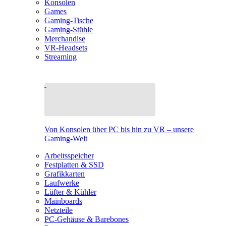
Konsolen
Games
Gaming-Tische
Gaming-Stühle
Merchandise
VR-Headsets
Streaming
Von Konsolen über PC bis hin zu VR – unsere
Gaming-Welt
Arbeitsspeicher
Festplatten & SSD
Grafikkarten
Laufwerke
Lüfter & Kühler
Mainboards
Netzteile
PC-Gehäuse & Barebones