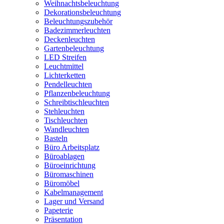
Weihnachtsbeleuchtung
Dekorationsbeleuchtung
Beleuchtungszubehör
Badezimmerleuchten
Deckenleuchten
Gartenbeleuchtung
LED Streifen
Leuchtmittel
Lichterketten
Pendelleuchten
Pflanzenbeleuchtung
Schreibtischleuchten
Stehleuchten
Tischleuchten
Wandleuchten
Basteln
Büro Arbeitsplatz
Büroablagen
Büroeinrichtung
Büromaschinen
Büromöbel
Kabelmanagement
Lager und Versand
Papeterie
Präsentation