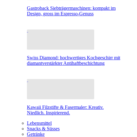
Gastroback Siebträgermaschinen: kompakt im
Design, gross im Espresso-Genuss
Swiss Diamond: hochwertiges Kochgeschirr mit
diamantverstärkter Antihaftbeschichtung
Kawaii Filzstifte & Fasermaler: Kreativ.
Niedlich. Inspirierend.
Lebensmittel
Snacks & Süsses
Getränke