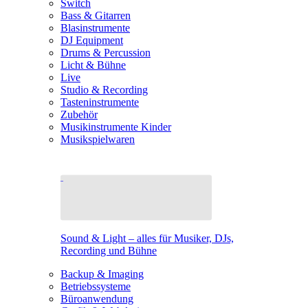
Switch
Bass & Gitarren
Blasinstrumente
DJ Equipment
Drums & Percussion
Licht & Bühne
Live
Studio & Recording
Tasteninstrumente
Zubehör
Musikinstrumente Kinder
Musikspielwaren
Sound & Light – alles für Musiker, DJs,
Recording und Bühne
Backup & Imaging
Betriebssysteme
Büroanwendung