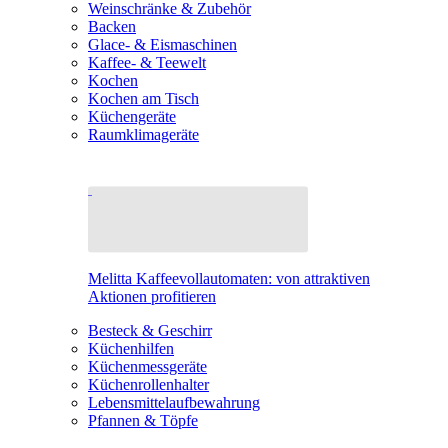
Weinschränke & Zubehör
Backen
Glace- & Eismaschinen
Kaffee- & Teewelt
Kochen
Kochen am Tisch
Küchengeräte
Raumklimageräte
Melitta Kaffeevollautomaten: von attraktiven
Aktionen profitieren
Besteck & Geschirr
Küchenhilfen
Küchenmessgeräte
Küchenrollenhalter
Lebensmittelaufbewahrung
Pfannen & Töpfe