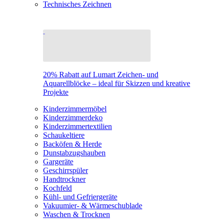
Technisches Zeichnen
20% Rabatt auf Lumart Zeichen- und
Aquarellblöcke – ideal für Skizzen und kreative
Projekte
Kinderzimmermöbel
Kinderzimmerdeko
Kinderzimmertextilien
Schaukeltiere
Backöfen & Herde
Dunstabzugshauben
Gargeräte
Geschirrspüler
Handtrockner
Kochfeld
Kühl- und Gefriergeräte
Vakuumier- & Wärmeschublade
Waschen & Trocknen