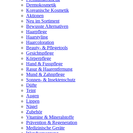
Dermokosmetik
Koreanische Kosmetik
Aktionen
Neu im Sortiment
Bewusste Alternativen
Haarpflege
Haarstyling
Haarcoloration
Beauty- & Pflegetools
Gesichtspflege
Körperpflege
Hand & Fusspflege
Rasur & Haarentfernung
Mund & Zahnpflege
Sonnen- & Insektenschutz
Düfte
Teint
Augen
Lippen
Nägel
Zubehör
Vitamine & Mineralstoffe
Prävention & Regeneration
Medizinische Geräte