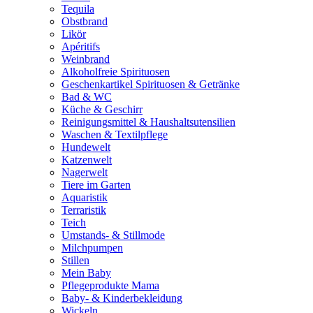
Tequila
Obstbrand
Likör
Apéritifs
Weinbrand
Alkoholfreie Spirituosen
Geschenkartikel Spirituosen & Getränke
Bad & WC
Küche & Geschirr
Reinigungsmittel & Haushaltsutensilien
Waschen & Textilpflege
Hundewelt
Katzenwelt
Nagerwelt
Tiere im Garten
Aquaristik
Terraristik
Teich
Umstands- & Stillmode
Milchpumpen
Stillen
Mein Baby
Pflegeprodukte Mama
Baby- & Kinderbekleidung
Wickeln