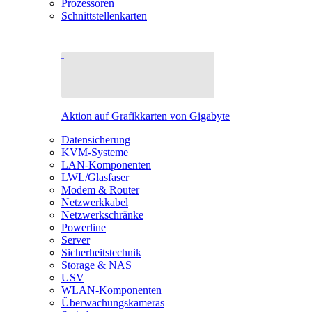
Prozessoren
Schnittstellenkarten
Aktion auf Grafikkarten von Gigabyte
Datensicherung
KVM-Systeme
LAN-Komponenten
LWL/Glasfaser
Modem & Router
Netzwerkkabel
Netzwerkschränke
Powerline
Server
Sicherheitstechnik
Storage & NAS
USV
WLAN-Komponenten
Überwachungskameras