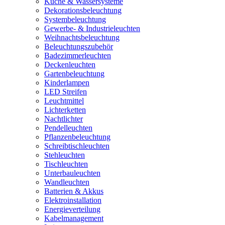
Küche & Wassersysteme
Dekorationsbeleuchtung
Systembeleuchtung
Gewerbe- & Industrieleuchten
Weihnachtsbeleuchtung
Beleuchtungszubehör
Badezimmerleuchten
Deckenleuchten
Gartenbeleuchtung
Kinderlampen
LED Streifen
Leuchtmittel
Lichterketten
Nachtlichter
Pendelleuchten
Pflanzenbeleuchtung
Schreibtischleuchten
Stehleuchten
Tischleuchten
Unterbauleuchten
Wandleuchten
Batterien & Akkus
Elektroinstallation
Energieverteilung
Kabelmanagement