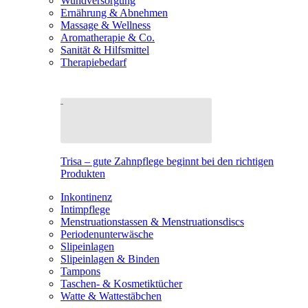
Wundversorgung
Ernährung & Abnehmen
Massage & Wellness
Aromatherapie & Co.
Sanität & Hilfsmittel
Therapiebedarf
Trisa – gute Zahnpflege beginnt bei den richtigen
Produkten
Inkontinenz
Intimpflege
Menstruationstassen & Menstruationsdiscs
Periodenunterwäsche
Slipeinlagen
Slipeinlagen & Binden
Tampons
Taschen- & Kosmetiktücher
Watte & Wattestäbchen