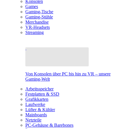
Konsolen
Games
Gaming-Tische
Gaming-Stühle
Merchandise
VR-Headsets
Streaming
Von Konsolen über PC bis hin zu VR – unsere
Gaming-Welt
Arbeitsspeicher
Festplatten & SSD
Grafikkarten
Laufwerke
Lüfter & Kühler
Mainboards
Netzteile
PC-Gehäuse & Barebones