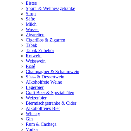
Eistee
Sport- & Wellnessgetränke
Sirup
Säfte
Milch
Wasser
Zigaretten
Cigarillos & Zigarren
Tabak
Tabak Zubehör
Rotwein
Weisswein
Rosé
Champagner & Schaumwein
Süss- & Dessertwein
Alkoholfreie Weine
Lagerbier
Craft Beer & Spezialitäten
Weizenbier
Biermischgetränke & Cider
Alkoholfreies Bier
Whisky
Gin
Rum & Cachaça
Vodka