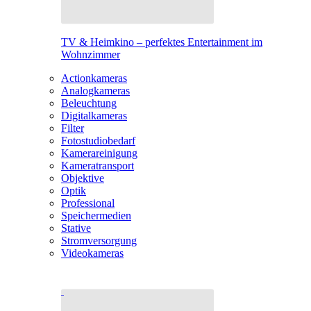
TV & Heimkino – perfektes Entertainment im
Wohnzimmer
Actionkameras
Analogkameras
Beleuchtung
Digitalkameras
Filter
Fotostudiobedarf
Kamerareinigung
Kameratransport
Objektive
Optik
Professional
Speichermedien
Stative
Stromversorgung
Videokameras