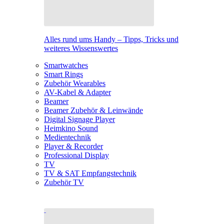
Alles rund ums Handy – Tipps, Tricks und
weiteres Wissenswertes
Smartwatches
Smart Rings
Zubehör Wearables
AV-Kabel & Adapter
Beamer
Beamer Zubehör & Leinwände
Digital Signage Player
Heimkino Sound
Medientechnik
Player & Recorder
Professional Display
TV
TV & SAT Empfangstechnik
Zubehör TV