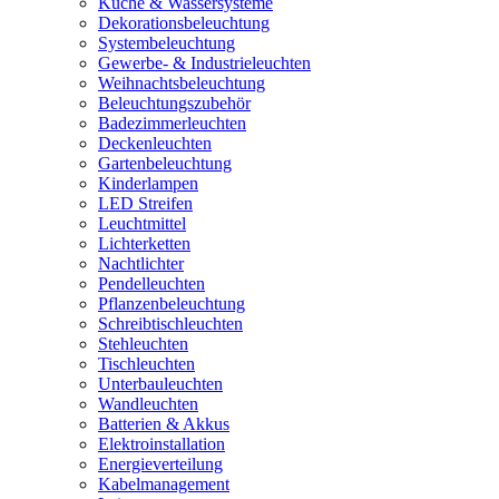
Küche & Wassersysteme
Dekorationsbeleuchtung
Systembeleuchtung
Gewerbe- & Industrieleuchten
Weihnachtsbeleuchtung
Beleuchtungszubehör
Badezimmerleuchten
Deckenleuchten
Gartenbeleuchtung
Kinderlampen
LED Streifen
Leuchtmittel
Lichterketten
Nachtlichter
Pendelleuchten
Pflanzenbeleuchtung
Schreibtischleuchten
Stehleuchten
Tischleuchten
Unterbauleuchten
Wandleuchten
Batterien & Akkus
Elektroinstallation
Energieverteilung
Kabelmanagement