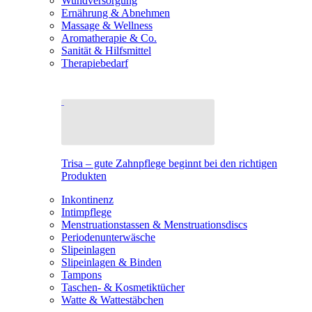
Wundversorgung
Ernährung & Abnehmen
Massage & Wellness
Aromatherapie & Co.
Sanität & Hilfsmittel
Therapiebedarf
Trisa – gute Zahnpflege beginnt bei den richtigen
Produkten
Inkontinenz
Intimpflege
Menstruationstassen & Menstruationsdiscs
Periodenunterwäsche
Slipeinlagen
Slipeinlagen & Binden
Tampons
Taschen- & Kosmetiktücher
Watte & Wattestäbchen