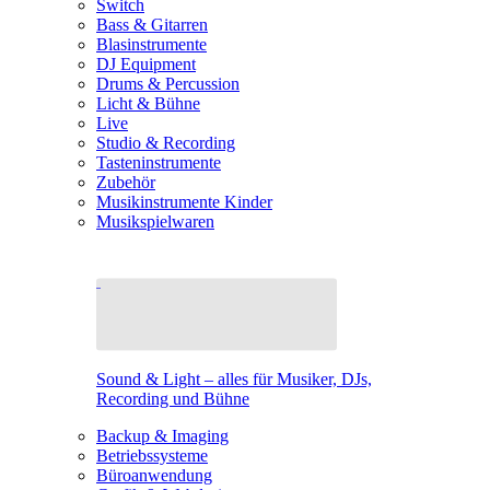
Switch
Bass & Gitarren
Blasinstrumente
DJ Equipment
Drums & Percussion
Licht & Bühne
Live
Studio & Recording
Tasteninstrumente
Zubehör
Musikinstrumente Kinder
Musikspielwaren
Sound & Light – alles für Musiker, DJs,
Recording und Bühne
Backup & Imaging
Betriebssysteme
Büroanwendung