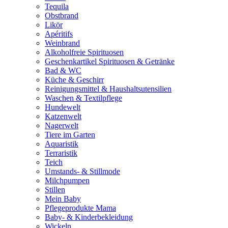
Tequila
Obstbrand
Likör
Apéritifs
Weinbrand
Alkoholfreie Spirituosen
Geschenkartikel Spirituosen & Getränke
Bad & WC
Küche & Geschirr
Reinigungsmittel & Haushaltsutensilien
Waschen & Textilpflege
Hundewelt
Katzenwelt
Nagerwelt
Tiere im Garten
Aquaristik
Terraristik
Teich
Umstands- & Stillmode
Milchpumpen
Stillen
Mein Baby
Pflegeprodukte Mama
Baby- & Kinderbekleidung
Wickeln