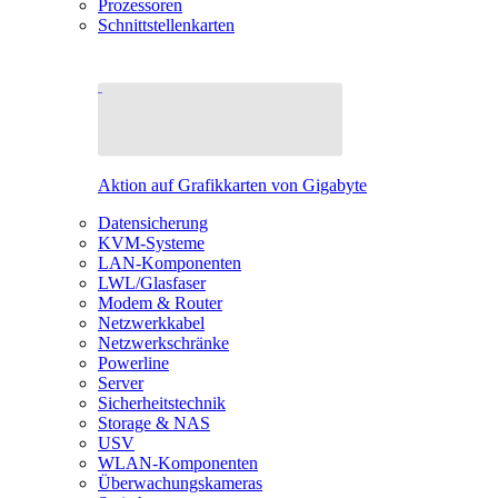
Prozessoren
Schnittstellenkarten
Aktion auf Grafikkarten von Gigabyte
Datensicherung
KVM-Systeme
LAN-Komponenten
LWL/Glasfaser
Modem & Router
Netzwerkkabel
Netzwerkschränke
Powerline
Server
Sicherheitstechnik
Storage & NAS
USV
WLAN-Komponenten
Überwachungskameras