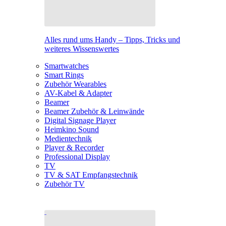
Alles rund ums Handy – Tipps, Tricks und
weiteres Wissenswertes
Smartwatches
Smart Rings
Zubehör Wearables
AV-Kabel & Adapter
Beamer
Beamer Zubehör & Leinwände
Digital Signage Player
Heimkino Sound
Medientechnik
Player & Recorder
Professional Display
TV
TV & SAT Empfangstechnik
Zubehör TV