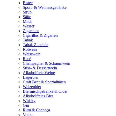
Eistee
Sport- & Wellnessgetränke
Sirup
Säfte
Milch
Wasser
Zigaretten
Cigarillos & Zigarren
Tabak
Tabak Zubehör
Rotwein
Weisswein
Rosé
Champagner & Schaumwein
Süss- & Dessertwein
Alkoholfreie Weine
Lagerbier
Craft Beer & Spezialitäten
Weizenbier
Biermischgetränke & Cider
Alkoholfreies Bier
Whisky
Gin
Rum & Cachaça
Vodka