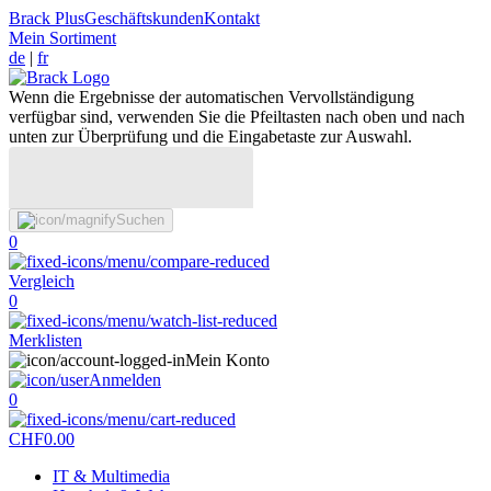
Brack Plus
Geschäftskunden
Kontakt
Mein Sortiment
de
|
fr
Wenn die Ergebnisse der automatischen Vervollständigung
verfügbar sind, verwenden Sie die Pfeiltasten nach oben und nach
unten zur Überprüfung und die Eingabetaste zur Auswahl.
Suchen
0
Vergleich
0
Merklisten
Mein Konto
Anmelden
0
CHF
0.00
IT & Multimedia