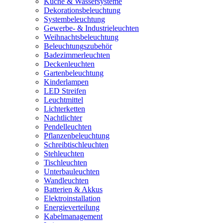
Küche & Wassersysteme
Dekorationsbeleuchtung
Systembeleuchtung
Gewerbe- & Industrieleuchten
Weihnachtsbeleuchtung
Beleuchtungszubehör
Badezimmerleuchten
Deckenleuchten
Gartenbeleuchtung
Kinderlampen
LED Streifen
Leuchtmittel
Lichterketten
Nachtlichter
Pendelleuchten
Pflanzenbeleuchtung
Schreibtischleuchten
Stehleuchten
Tischleuchten
Unterbauleuchten
Wandleuchten
Batterien & Akkus
Elektroinstallation
Energieverteilung
Kabelmanagement