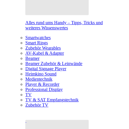
Alles rund ums Handy – Tipps, Tricks und
weiteres Wissenswertes
Smartwatches
Smart Rings
Zubehör Wearables
AV-Kabel & Adapter
Beamer
Beamer Zubehör & Leinwände
Digital Signage Player
Heimkino Sound
Medientechnik
Player & Recorder
Professional Display
TV
TV & SAT Empfangstechnik
Zubehör TV