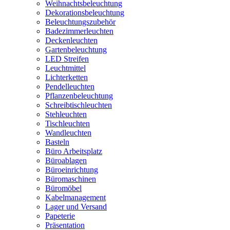
Weihnachtsbeleuchtung
Dekorationsbeleuchtung
Beleuchtungszubehör
Badezimmerleuchten
Deckenleuchten
Gartenbeleuchtung
LED Streifen
Leuchtmittel
Lichterketten
Pendelleuchten
Pflanzenbeleuchtung
Schreibtischleuchten
Stehleuchten
Tischleuchten
Wandleuchten
Basteln
Büro Arbeitsplatz
Büroablagen
Büroeinrichtung
Büromaschinen
Büromöbel
Kabelmanagement
Lager und Versand
Papeterie
Präsentation