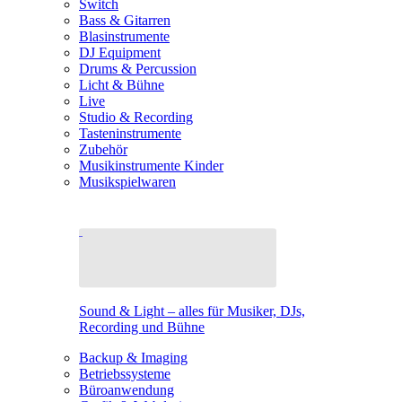
Switch
Bass & Gitarren
Blasinstrumente
DJ Equipment
Drums & Percussion
Licht & Bühne
Live
Studio & Recording
Tasteninstrumente
Zubehör
Musikinstrumente Kinder
Musikspielwaren
Sound & Light – alles für Musiker, DJs,
Recording und Bühne
Backup & Imaging
Betriebssysteme
Büroanwendung