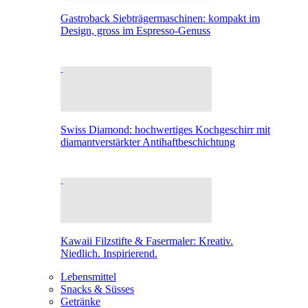
Gastroback Siebträgermaschinen: kompakt im
Design, gross im Espresso-Genuss
Swiss Diamond: hochwertiges Kochgeschirr mit
diamantverstärkter Antihaftbeschichtung
Kawaii Filzstifte & Fasermaler: Kreativ.
Niedlich. Inspirierend.
Lebensmittel
Snacks & Süsses
Getränke