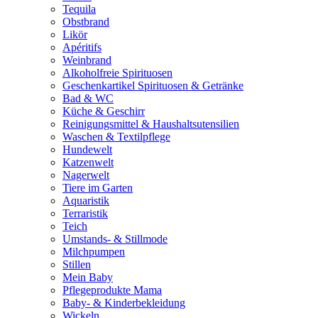
Tequila
Obstbrand
Likör
Apéritifs
Weinbrand
Alkoholfreie Spirituosen
Geschenkartikel Spirituosen & Getränke
Bad & WC
Küche & Geschirr
Reinigungsmittel & Haushaltsutensilien
Waschen & Textilpflege
Hundewelt
Katzenwelt
Nagerwelt
Tiere im Garten
Aquaristik
Terraristik
Teich
Umstands- & Stillmode
Milchpumpen
Stillen
Mein Baby
Pflegeprodukte Mama
Baby- & Kinderbekleidung
Wickeln