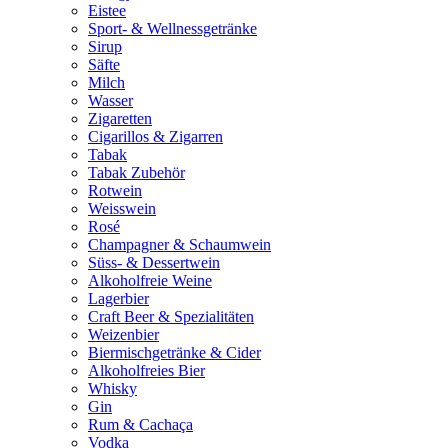
Eistee
Sport- & Wellnessgetränke
Sirup
Säfte
Milch
Wasser
Zigaretten
Cigarillos & Zigarren
Tabak
Tabak Zubehör
Rotwein
Weisswein
Rosé
Champagner & Schaumwein
Süss- & Dessertwein
Alkoholfreie Weine
Lagerbier
Craft Beer & Spezialitäten
Weizenbier
Biermischgetränke & Cider
Alkoholfreies Bier
Whisky
Gin
Rum & Cachaça
Vodka