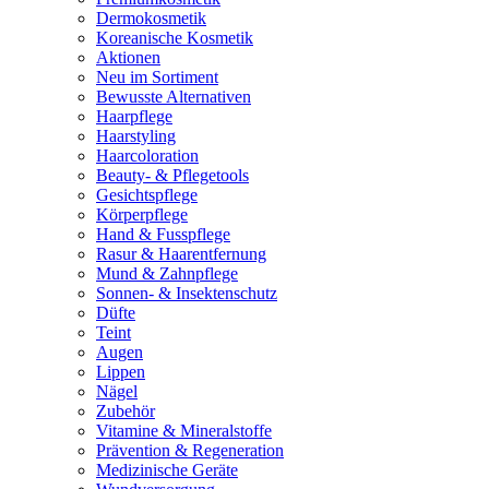
Dermokosmetik
Koreanische Kosmetik
Aktionen
Neu im Sortiment
Bewusste Alternativen
Haarpflege
Haarstyling
Haarcoloration
Beauty- & Pflegetools
Gesichtspflege
Körperpflege
Hand & Fusspflege
Rasur & Haarentfernung
Mund & Zahnpflege
Sonnen- & Insektenschutz
Düfte
Teint
Augen
Lippen
Nägel
Zubehör
Vitamine & Mineralstoffe
Prävention & Regeneration
Medizinische Geräte