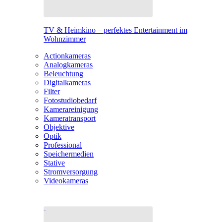
TV & Heimkino – perfektes Entertainment im
Wohnzimmer
Actionkameras
Analogkameras
Beleuchtung
Digitalkameras
Filter
Fotostudiobedarf
Kamerareinigung
Kameratransport
Objektive
Optik
Professional
Speichermedien
Stative
Stromversorgung
Videokameras