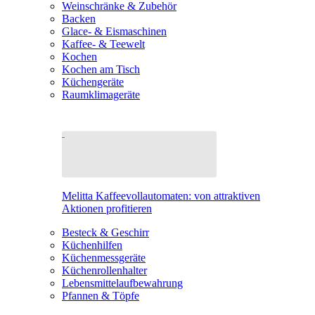
Weinschränke & Zubehör
Backen
Glace- & Eismaschinen
Kaffee- & Teewelt
Kochen
Kochen am Tisch
Küchengeräte
Raumklimageräte
Melitta Kaffeevollautomaten: von attraktiven
Aktionen profitieren
Besteck & Geschirr
Küchenhilfen
Küchenmessgeräte
Küchenrollenhalter
Lebensmittelaufbewahrung
Pfannen & Töpfe