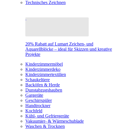
Technisches Zeichnen
20% Rabatt auf Lumart Zeichen- und
Aquarellblöcke – ideal für Skizzen und kreative
Projekte
Kinderzimmermöbel
Kinderzimmerdeko
Kinderzimmertextilien
Schaukeltiere
Backöfen & Herde
Dunstabzugshauben
Gargeräte
Geschirrspüler
Handtrockner
Kochfeld
Kühl- und Gefriergeräte
Vakuumier- & Wärmeschublade
Waschen & Trocknen