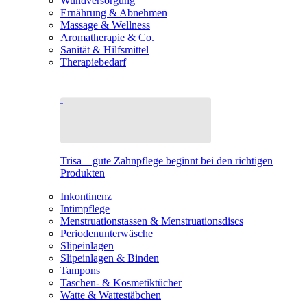
Wundversorgung
Ernährung & Abnehmen
Massage & Wellness
Aromatherapie & Co.
Sanität & Hilfsmittel
Therapiebedarf
Trisa – gute Zahnpflege beginnt bei den richtigen
Produkten
Inkontinenz
Intimpflege
Menstruationstassen & Menstruationsdiscs
Periodenunterwäsche
Slipeinlagen
Slipeinlagen & Binden
Tampons
Taschen- & Kosmetiktücher
Watte & Wattestäbchen