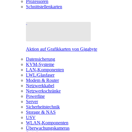
Prozessoren
Schnittstellenkarten
Aktion auf Grafikkarten von Gigabyte
Datensicherung
KVM-Systeme
LAN-Komponenten
LWL/Glasfaser
Modem & Router
Netzwerkkabel
Netzwerkschränke
Powerline
Server
Sicherheitstechnik
Storage & NAS
USV
WLAN-Komponenten
Überwachungskameras