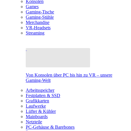
Konsolen
Games
Gaming-Tische
Gaming-Stühle
Merchandise
VR-Headsets
Streaming
Von Konsolen über PC bis hin zu VR – unsere
Gaming-Welt
Arbeitsspeicher
Festplatten & SSD
Grafikkarten
Laufwerke
Lüfter & Kühler
Mainboards
Netzteile
PC-Gehäuse & Barebones