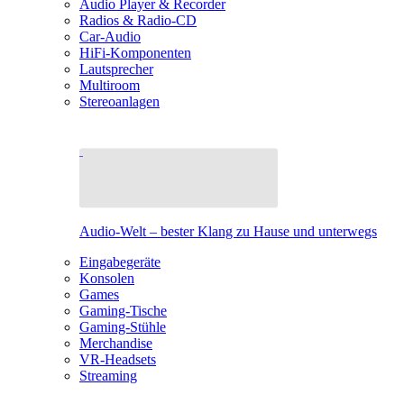
Audio Player & Recorder
Radios & Radio-CD
Car-Audio
HiFi-Komponenten
Lautsprecher
Multiroom
Stereoanlagen
Audio-Welt – bester Klang zu Hause und unterwegs
Eingabegeräte
Konsolen
Games
Gaming-Tische
Gaming-Stühle
Merchandise
VR-Headsets
Streaming