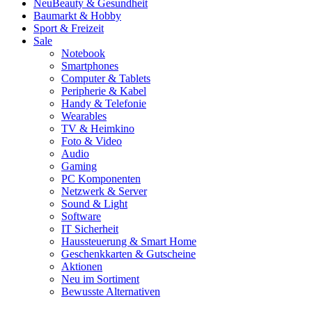
Neu
Beauty & Gesundheit
Baumarkt & Hobby
Sport & Freizeit
Sale
Notebook
Smartphones
Computer & Tablets
Peripherie & Kabel
Handy & Telefonie
Wearables
TV & Heimkino
Foto & Video
Audio
Gaming
PC Komponenten
Netzwerk & Server
Sound & Light
Software
IT Sicherheit
Haussteuerung & Smart Home
Geschenkkarten & Gutscheine
Aktionen
Neu im Sortiment
Bewusste Alternativen