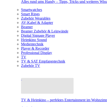
Alles rund ums Handy – Tipps, Tricks und weiteres Wis
Smartwatches
Smart Rings
Zubehör Wearables
AV-Kabel & Adapter
Beamer
Beamer Zubehör & Leinwände
Digital Signage Player
Heimkino Sound
Medientechnik
Player & Recorder
Professional Display
TV
TV & SAT Empfangstechnik
Zubehör TV
TV & Heimkino – perfektes Entertainment im Wohnzim