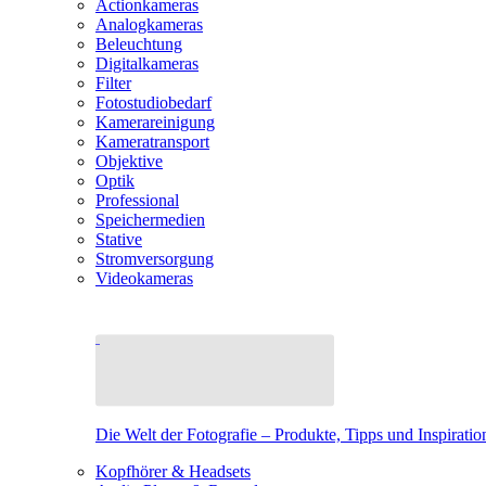
Actionkameras
Analogkameras
Beleuchtung
Digitalkameras
Filter
Fotostudiobedarf
Kamerareinigung
Kameratransport
Objektive
Optik
Professional
Speichermedien
Stative
Stromversorgung
Videokameras
Die Welt der Fotografie – Produkte, Tipps und Inspiratio
Kopfhörer & Headsets