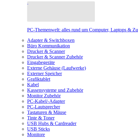
PC-Themenwelt: alles rund um Computer, Laptops & Z
Adapter & Switchboxen
Büro Kommunikation
Drucker & Scanner
Drucker & Scanner Zubehör
Eingabegeräte
Externe Gehäuse (Laufwerke)
Externer Speicher
Grafiktablet
Kabel
Kassensysteme und Zubehör
Monitor Zubehör
PC-Kabel/-Adapter
PC-Lautsprecher
Tastaturen & Mäuse
Tinte & Toner
USB Hubs & Cardreader
USB Sticks
Monitore