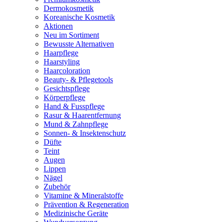
Dermokosmetik
Koreanische Kosmetik
Aktionen
Neu im Sortiment
Bewusste Alternativen
Haarpflege
Haarstyling
Haarcoloration
Beauty- & Pflegetools
Gesichtspflege
Körperpflege
Hand & Fusspflege
Rasur & Haarentfernung
Mund & Zahnpflege
Sonnen- & Insektenschutz
Düfte
Teint
Augen
Lippen
Nägel
Zubehör
Vitamine & Mineralstoffe
Prävention & Regeneration
Medizinische Geräte