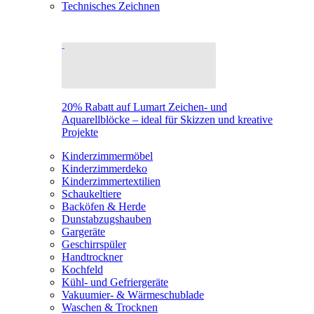
Technisches Zeichnen
20% Rabatt auf Lumart Zeichen- und
Aquarellblöcke – ideal für Skizzen und kreative
Projekte
Kinderzimmermöbel
Kinderzimmerdeko
Kinderzimmertextilien
Schaukeltiere
Backöfen & Herde
Dunstabzugshauben
Gargeräte
Geschirrspüler
Handtrockner
Kochfeld
Kühl- und Gefriergeräte
Vakuumier- & Wärmeschublade
Waschen & Trocknen