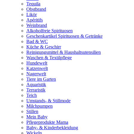
Tequila
Obstbrand
Likör
Apéritifs
Weinbrand
Alkoholfreie Spirituosen
Geschenkartikel Spirituosen & Getränke
Bad & WC
Küche & Geschirr
Reinigungsmittel & Haushaltsutensilien
Waschen & Textilpflege
Hundewelt
Katzenwelt
Nagerwelt
Tiere im Garten
Aquaristik
Terraristik
Teich
Umstands- & Stillmode
Milchpumpen
Stillen
Mein Baby
Pflegeprodukte Mama
Baby- & Kinderbekleidung
Wickeln