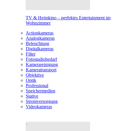
TV & Heimkino – perfektes Entertainment im
Wohnzimmer
Actionkameras
Analogkameras
Beleuchtung
Digitalkameras
Filter
Fotostudiobedarf
Kamerareinigung
Kameratransport
Objektive
Optik
Professional
Speichermedien
Stative
Stromversorgung
Videokameras