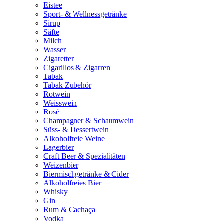
Eistee
Sport- & Wellnessgetränke
Sirup
Säfte
Milch
Wasser
Zigaretten
Cigarillos & Zigarren
Tabak
Tabak Zubehör
Rotwein
Weisswein
Rosé
Champagner & Schaumwein
Süss- & Dessertwein
Alkoholfreie Weine
Lagerbier
Craft Beer & Spezialitäten
Weizenbier
Biermischgetränke & Cider
Alkoholfreies Bier
Whisky
Gin
Rum & Cachaça
Vodka