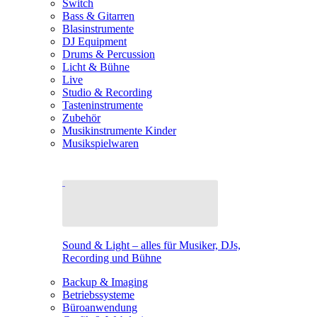
Switch
Bass & Gitarren
Blasinstrumente
DJ Equipment
Drums & Percussion
Licht & Bühne
Live
Studio & Recording
Tasteninstrumente
Zubehör
Musikinstrumente Kinder
Musikspielwaren
Sound & Light – alles für Musiker, DJs,
Recording und Bühne
Backup & Imaging
Betriebssysteme
Büroanwendung