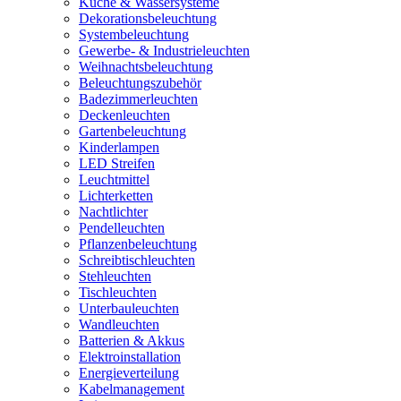
Küche & Wassersysteme
Dekorationsbeleuchtung
Systembeleuchtung
Gewerbe- & Industrieleuchten
Weihnachtsbeleuchtung
Beleuchtungszubehör
Badezimmerleuchten
Deckenleuchten
Gartenbeleuchtung
Kinderlampen
LED Streifen
Leuchtmittel
Lichterketten
Nachtlichter
Pendelleuchten
Pflanzenbeleuchtung
Schreibtischleuchten
Stehleuchten
Tischleuchten
Unterbauleuchten
Wandleuchten
Batterien & Akkus
Elektroinstallation
Energieverteilung
Kabelmanagement