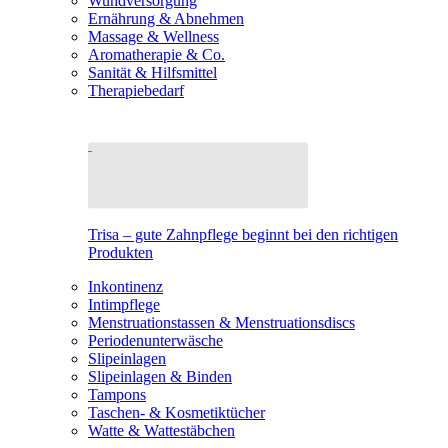
Wundversorgung
Ernährung & Abnehmen
Massage & Wellness
Aromatherapie & Co.
Sanität & Hilfsmittel
Therapiebedarf
Trisa – gute Zahnpflege beginnt bei den richtigen
Produkten
Inkontinenz
Intimpflege
Menstruationstassen & Menstruationsdiscs
Periodenunterwäsche
Slipeinlagen
Slipeinlagen & Binden
Tampons
Taschen- & Kosmetiktücher
Watte & Wattestäbchen