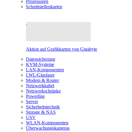
Prozessoren
Schnittstellenkarten
Aktion auf Grafikkarten von Gigabyte
Datensicherung
KVM-Systeme
LAN-Komponenten
LWL/Glasfaser
Modem & Router
Netzwerkkabel
Netzwerkschränke
Powerline
Server
Sicherheitstechnik
Storage & NAS
USV
WLAN-Komponenten
Überwachungskameras