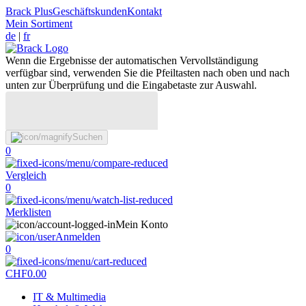
Brack Plus
Geschäftskunden
Kontakt
Mein Sortiment
de
|
fr
Wenn die Ergebnisse der automatischen Vervollständigung
verfügbar sind, verwenden Sie die Pfeiltasten nach oben und nach
unten zur Überprüfung und die Eingabetaste zur Auswahl.
Suchen
0
Vergleich
0
Merklisten
Mein Konto
Anmelden
0
CHF
0.00
IT & Multimedia