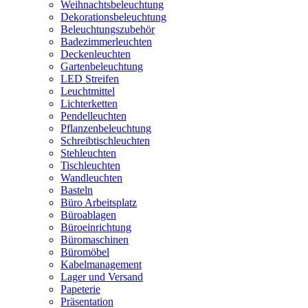
Weihnachtsbeleuchtung
Dekorationsbeleuchtung
Beleuchtungszubehör
Badezimmerleuchten
Deckenleuchten
Gartenbeleuchtung
LED Streifen
Leuchtmittel
Lichterketten
Pendelleuchten
Pflanzenbeleuchtung
Schreibtischleuchten
Stehleuchten
Tischleuchten
Wandleuchten
Basteln
Büro Arbeitsplatz
Büroablagen
Büroeinrichtung
Büromaschinen
Büromöbel
Kabelmanagement
Lager und Versand
Papeterie
Präsentation