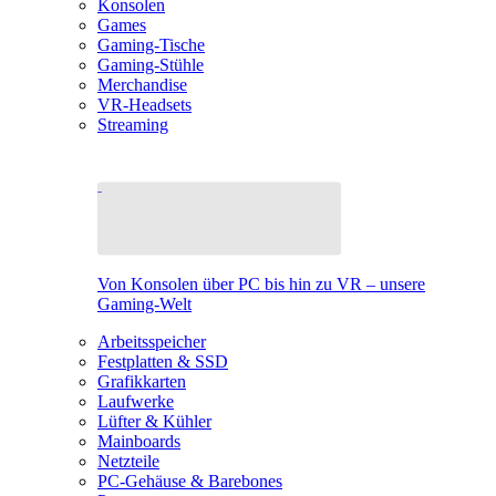
Konsolen
Games
Gaming-Tische
Gaming-Stühle
Merchandise
VR-Headsets
Streaming
Von Konsolen über PC bis hin zu VR – unsere
Gaming-Welt
Arbeitsspeicher
Festplatten & SSD
Grafikkarten
Laufwerke
Lüfter & Kühler
Mainboards
Netzteile
PC-Gehäuse & Barebones