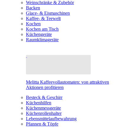
Weinschränke & Zubehör
Backen
Glace- & Eismaschinen
Kaffee- & Teewelt
Kochen
Kochen am Tisch
Küchengeräte
Raumklimageräte
Melitta Kaffeevollautomaten: von attraktiven
Aktionen profitieren
Besteck & Geschirr
Küchenhilfen
Küchenmessgeräte
Küchenrollenhalter
Lebensmittelaufbewahrung
Pfannen & Töpfe