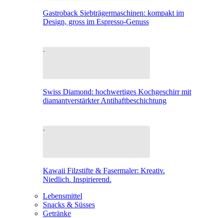
Gastroback Siebträgermaschinen: kompakt im
Design, gross im Espresso-Genuss
Swiss Diamond: hochwertiges Kochgeschirr mit
diamantverstärkter Antihaftbeschichtung
Kawaii Filzstifte & Fasermaler: Kreativ.
Niedlich. Inspirierend.
Lebensmittel
Snacks & Süsses
Getränke