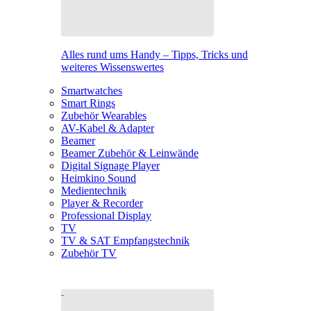
Alles rund ums Handy – Tipps, Tricks und
weiteres Wissenswertes
Smartwatches
Smart Rings
Zubehör Wearables
AV-Kabel & Adapter
Beamer
Beamer Zubehör & Leinwände
Digital Signage Player
Heimkino Sound
Medientechnik
Player & Recorder
Professional Display
TV
TV & SAT Empfangstechnik
Zubehör TV