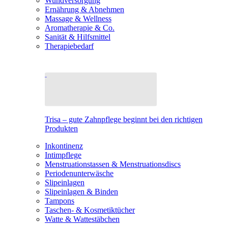
Wundversorgung
Ernährung & Abnehmen
Massage & Wellness
Aromatherapie & Co.
Sanität & Hilfsmittel
Therapiebedarf
Trisa – gute Zahnpflege beginnt bei den richtigen
Produkten
Inkontinenz
Intimpflege
Menstruationstassen & Menstruationsdiscs
Periodenunterwäsche
Slipeinlagen
Slipeinlagen & Binden
Tampons
Taschen- & Kosmetiktücher
Watte & Wattestäbchen