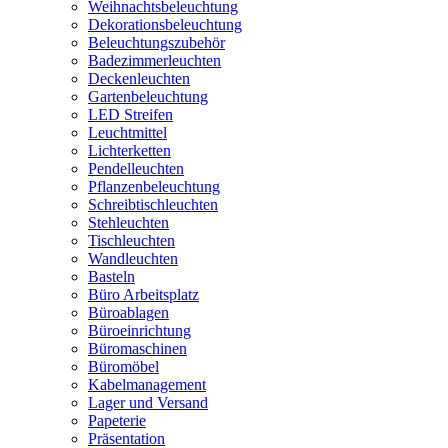
Weihnachtsbeleuchtung
Dekorationsbeleuchtung
Beleuchtungszubehör
Badezimmerleuchten
Deckenleuchten
Gartenbeleuchtung
LED Streifen
Leuchtmittel
Lichterketten
Pendelleuchten
Pflanzenbeleuchtung
Schreibtischleuchten
Stehleuchten
Tischleuchten
Wandleuchten
Basteln
Büro Arbeitsplatz
Büroablagen
Büroeinrichtung
Büromaschinen
Büromöbel
Kabelmanagement
Lager und Versand
Papeterie
Präsentation