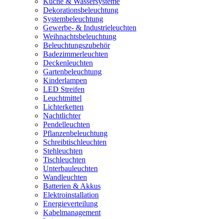
Küche & Wassersysteme
Dekorationsbeleuchtung
Systembeleuchtung
Gewerbe- & Industrieleuchten
Weihnachtsbeleuchtung
Beleuchtungszubehör
Badezimmerleuchten
Deckenleuchten
Gartenbeleuchtung
Kinderlampen
LED Streifen
Leuchtmittel
Lichterketten
Nachtlichter
Pendelleuchten
Pflanzenbeleuchtung
Schreibtischleuchten
Stehleuchten
Tischleuchten
Unterbauleuchten
Wandleuchten
Batterien & Akkus
Elektroinstallation
Energieverteilung
Kabelmanagement