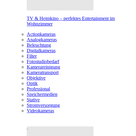
TV & Heimkino – perfektes Entertainment im
Wohnzimmer
Actionkameras
Analogkameras
Beleuchtung
Digitalkameras
Filter
Fotostudiobedarf
Kamerareinigung
Kameratransport
Objektive
Optik
Professional
Speichermedien
Stative
Stromversorgung
Videokameras