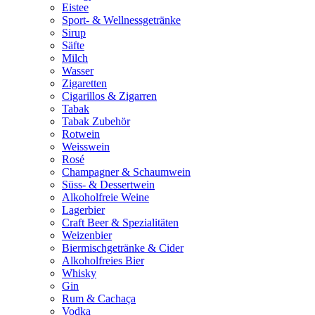
Eistee
Sport- & Wellnessgetränke
Sirup
Säfte
Milch
Wasser
Zigaretten
Cigarillos & Zigarren
Tabak
Tabak Zubehör
Rotwein
Weisswein
Rosé
Champagner & Schaumwein
Süss- & Dessertwein
Alkoholfreie Weine
Lagerbier
Craft Beer & Spezialitäten
Weizenbier
Biermischgetränke & Cider
Alkoholfreies Bier
Whisky
Gin
Rum & Cachaça
Vodka