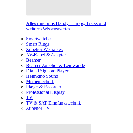
Alles rund ums Handy – Tipps, Tricks und
weiteres Wissenswertes
Smartwatches
Smart Rings
Zubehör Wearables
AV-Kabel & Adapter
Beamer
Beamer Zubehör & Leinwände
Digital Signage Player
Heimkino Sound
Medientechnik
Player & Recorder
Professional Display
TV
TV & SAT Empfangstechnik
Zubehör TV