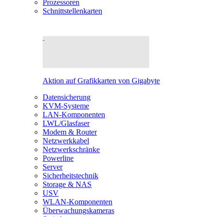
Prozessoren
Schnittstellenkarten
Aktion auf Grafikkarten von Gigabyte
Datensicherung
KVM-Systeme
LAN-Komponenten
LWL/Glasfaser
Modem & Router
Netzwerkkabel
Netzwerkschränke
Powerline
Server
Sicherheitstechnik
Storage & NAS
USV
WLAN-Komponenten
Überwachungskameras