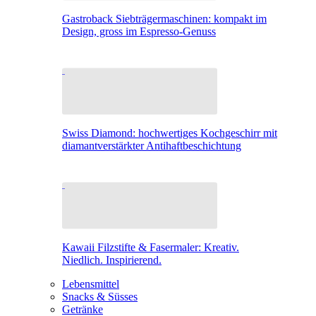
Gastroback Siebträgermaschinen: kompakt im
Design, gross im Espresso-Genuss
Swiss Diamond: hochwertiges Kochgeschirr mit
diamantverstärkter Antihaftbeschichtung
Kawaii Filzstifte & Fasermaler: Kreativ.
Niedlich. Inspirierend.
Lebensmittel
Snacks & Süsses
Getränke