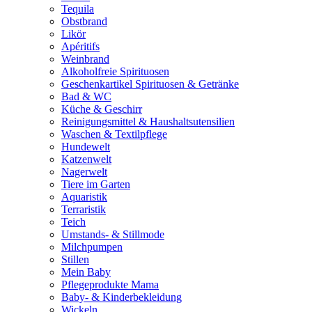
Tequila
Obstbrand
Likör
Apéritifs
Weinbrand
Alkoholfreie Spirituosen
Geschenkartikel Spirituosen & Getränke
Bad & WC
Küche & Geschirr
Reinigungsmittel & Haushaltsutensilien
Waschen & Textilpflege
Hundewelt
Katzenwelt
Nagerwelt
Tiere im Garten
Aquaristik
Terraristik
Teich
Umstands- & Stillmode
Milchpumpen
Stillen
Mein Baby
Pflegeprodukte Mama
Baby- & Kinderbekleidung
Wickeln