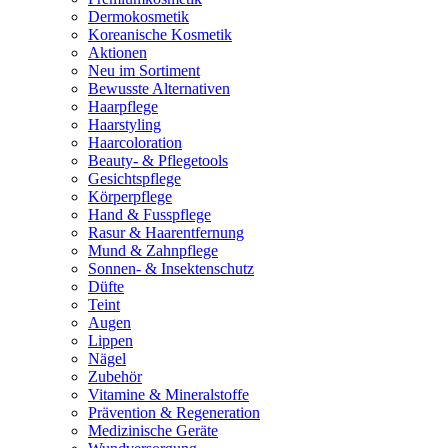
Dermokosmetik
Koreanische Kosmetik
Aktionen
Neu im Sortiment
Bewusste Alternativen
Haarpflege
Haarstyling
Haarcoloration
Beauty- & Pflegetools
Gesichtspflege
Körperpflege
Hand & Fusspflege
Rasur & Haarentfernung
Mund & Zahnpflege
Sonnen- & Insektenschutz
Düfte
Teint
Augen
Lippen
Nägel
Zubehör
Vitamine & Mineralstoffe
Prävention & Regeneration
Medizinische Geräte