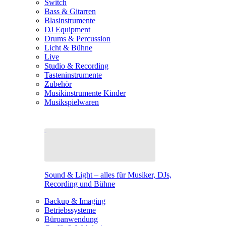
Switch
Bass & Gitarren
Blasinstrumente
DJ Equipment
Drums & Percussion
Licht & Bühne
Live
Studio & Recording
Tasteninstrumente
Zubehör
Musikinstrumente Kinder
Musikspielwaren
Sound & Light – alles für Musiker, DJs,
Recording und Bühne
Backup & Imaging
Betriebssysteme
Büroanwendung