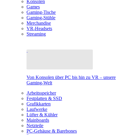
Konsolen
Games
Gaming-Tische
Gaming-Stühle
Merchandise
VR-Headsets
Streaming
Von Konsolen über PC bis hin zu VR – unsere
Gaming-Welt
Arbeitsspeicher
Festplatten & SSD
Grafikkarten
Laufwerke
Lüfter & Kühler
Mainboards
Netzteile
PC-Gehäuse & Barebones