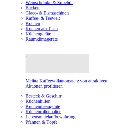
Weinschränke & Zubehör
Backen
Glace- & Eismaschinen
Kaffee- & Teewelt
Kochen
Kochen am Tisch
Küchengeräte
Raumklimageräte
Melitta Kaffeevollautomaten: von attraktiven
Aktionen profitieren
Besteck & Geschirr
Küchenhilfen
Küchenmessgeräte
Küchenrollenhalter
Lebensmittelaufbewahrung
Pfannen & Töpfe