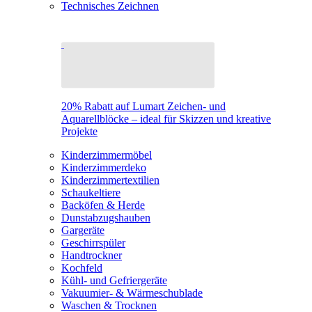
Technisches Zeichnen
20% Rabatt auf Lumart Zeichen- und
Aquarellblöcke – ideal für Skizzen und kreative
Projekte
Kinderzimmermöbel
Kinderzimmerdeko
Kinderzimmertextilien
Schaukeltiere
Backöfen & Herde
Dunstabzugshauben
Gargeräte
Geschirrspüler
Handtrockner
Kochfeld
Kühl- und Gefriergeräte
Vakuumier- & Wärmeschublade
Waschen & Trocknen