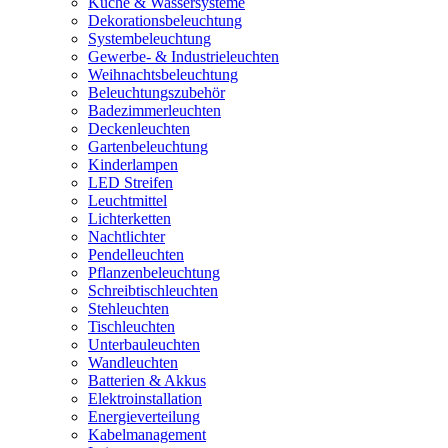
Küche & Wassersysteme
Dekorationsbeleuchtung
Systembeleuchtung
Gewerbe- & Industrieleuchten
Weihnachtsbeleuchtung
Beleuchtungszubehör
Badezimmerleuchten
Deckenleuchten
Gartenbeleuchtung
Kinderlampen
LED Streifen
Leuchtmittel
Lichterketten
Nachtlichter
Pendelleuchten
Pflanzenbeleuchtung
Schreibtischleuchten
Stehleuchten
Tischleuchten
Unterbauleuchten
Wandleuchten
Batterien & Akkus
Elektroinstallation
Energieverteilung
Kabelmanagement