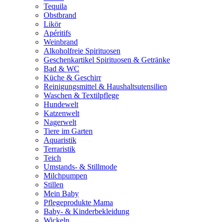
Tequila
Obstbrand
Likör
Apéritifs
Weinbrand
Alkoholfreie Spirituosen
Geschenkartikel Spirituosen & Getränke
Bad & WC
Küche & Geschirr
Reinigungsmittel & Haushaltsutensilien
Waschen & Textilpflege
Hundewelt
Katzenwelt
Nagerwelt
Tiere im Garten
Aquaristik
Terraristik
Teich
Umstands- & Stillmode
Milchpumpen
Stillen
Mein Baby
Pflegeprodukte Mama
Baby- & Kinderbekleidung
Wickeln