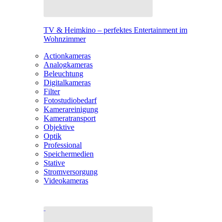
TV & Heimkino – perfektes Entertainment im
Wohnzimmer
Actionkameras
Analogkameras
Beleuchtung
Digitalkameras
Filter
Fotostudiobedarf
Kamerareinigung
Kameratransport
Objektive
Optik
Professional
Speichermedien
Stative
Stromversorgung
Videokameras