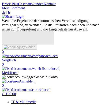
Brack Plus
Geschäftskunden
Kontakt
Mein Sortiment
de
|
fr
Wenn die Ergebnisse der automatischen Vervollständigung
verfügbar sind, verwenden Sie die Pfeiltasten nach oben und nach
unten zur Überprüfung und die Eingabetaste zur Auswahl.
Suchen
0
Vergleich
0
Merklisten
Mein Konto
Anmelden
0
CHF
0.00
IT & Multimedia