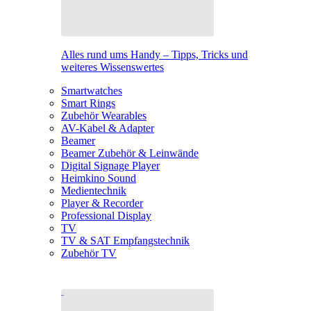
Alles rund ums Handy – Tipps, Tricks und
weiteres Wissenswertes
Smartwatches
Smart Rings
Zubehör Wearables
AV-Kabel & Adapter
Beamer
Beamer Zubehör & Leinwände
Digital Signage Player
Heimkino Sound
Medientechnik
Player & Recorder
Professional Display
TV
TV & SAT Empfangstechnik
Zubehör TV