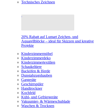
Technisches Zeichnen
20% Rabatt auf Lumart Zeichen- und
Aquarellblöcke – ideal für Skizzen und kreative
Projekte
Kinderzimmermöbel
Kinderzimmerdeko
Kinderzimmertextilien
Schaukeltiere
Backöfen & Herde
Dunstabzugshauben
Gargeräte
Geschirrspüler
Handtrockner
Kochfeld
Kühl- und Gefriergeräte
Vakuumier- & Wärmeschublade
Waschen & Trocknen