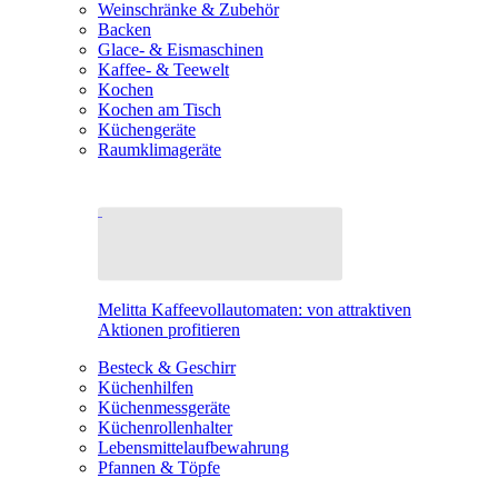
Weinschränke & Zubehör
Backen
Glace- & Eismaschinen
Kaffee- & Teewelt
Kochen
Kochen am Tisch
Küchengeräte
Raumklimageräte
Melitta Kaffeevollautomaten: von attraktiven
Aktionen profitieren
Besteck & Geschirr
Küchenhilfen
Küchenmessgeräte
Küchenrollenhalter
Lebensmittelaufbewahrung
Pfannen & Töpfe