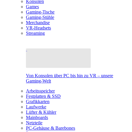
Konsolen
Games
Gaming-Tische
Gaming-Stühle
Merchandise
VR-Headsets
Streaming
Von Konsolen über PC bis hin zu VR – unsere
Gaming-Welt
Arbeitsspeicher
Festplatten & SSD
Grafikkarten
Laufwerke
Lüfter & Kühler
Mainboards
Netzteile
PC-Gehäuse & Barebones