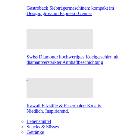
Gastroback Siebträgermaschinen: kompakt im
Design, gross im Espresso-Genuss
Swiss Diamond: hochwertiges Kochgeschirr mit
diamantverstärkter Antihaftbeschichtung
Kawaii Filzstifte & Fasermaler: Kreativ.
Niedlich. Inspirierend.
Lebensmittel
Snacks & Süsses
Getränke