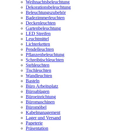
Weihnachtsbeleuchtung
Dekorationsbeleuchtung
Beleuchtungszubehör
Badezimmerleuchten
Deckenleuchten
Gartenbeleuchtung
LED Streifen
Leuchtmittel
Lichterketten
Pendelleuchten
Pflanzenbeleuchtung
Schreibtischleuchten
Stehleuchten
Tischleuchten
Wandleuchten
Basteln
Büro Arbeitsplatz
Büroablagen
Büroeinrichtung
Büromaschinen
Büromöbel
Kabelmanagement
Lager und Versand
Papeterie
Präsentation