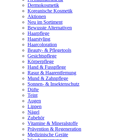
Dermokosmetik
Koreanische Kosmetik
Aktionen
Neu im Sortiment
Bewusste Alternativen
Haarpflege
Haarstyling
Haarcoloration
Beauty- & Pflegetools
Gesichtspflege
Körperpflege
Hand & Fusspflege
Rasur & Haarentfernung
Mund & Zahnpflege
Sonnen- & Insektenschutz
Düfte
Teint
Augen
Lippen
Nägel
Zubehör
Vitamine & Mineralstoffe
Prävention & Regeneration
Medizinische Geräte