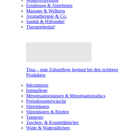
Wundversorgung
Ernährung & Abnehmen
Massage & Wellness
Aromatherapie & Co.
Sanität & Hilfsmittel
Therapiebedarf
Trisa – gute Zahnpflege beginnt bei den richtigen
Produkten
Inkontinenz
Intimpflege
Menstruationstassen & Menstruationsdiscs
Periodenunterwäsche
Slipeinlagen
Slipeinlagen & Binden
Tampons
Taschen- & Kosmetiktücher
Watte & Wattestäbchen