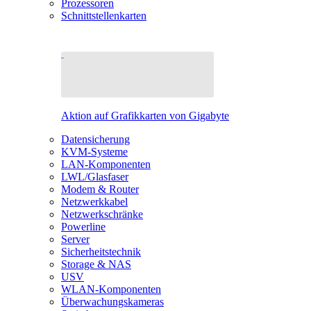
Prozessoren
Schnittstellenkarten
Aktion auf Grafikkarten von Gigabyte
Datensicherung
KVM-Systeme
LAN-Komponenten
LWL/Glasfaser
Modem & Router
Netzwerkkabel
Netzwerkschränke
Powerline
Server
Sicherheitstechnik
Storage & NAS
USV
WLAN-Komponenten
Überwachungskameras