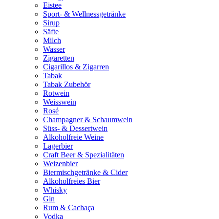
Eistee
Sport- & Wellnessgetränke
Sirup
Säfte
Milch
Wasser
Zigaretten
Cigarillos & Zigarren
Tabak
Tabak Zubehör
Rotwein
Weisswein
Rosé
Champagner & Schaumwein
Süss- & Dessertwein
Alkoholfreie Weine
Lagerbier
Craft Beer & Spezialitäten
Weizenbier
Biermischgetränke & Cider
Alkoholfreies Bier
Whisky
Gin
Rum & Cachaça
Vodka