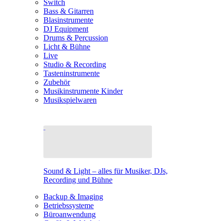
Switch
Bass & Gitarren
Blasinstrumente
DJ Equipment
Drums & Percussion
Licht & Bühne
Live
Studio & Recording
Tasteninstrumente
Zubehör
Musikinstrumente Kinder
Musikspielwaren
Sound & Light – alles für Musiker, DJs,
Recording und Bühne
Backup & Imaging
Betriebssysteme
Büroanwendung