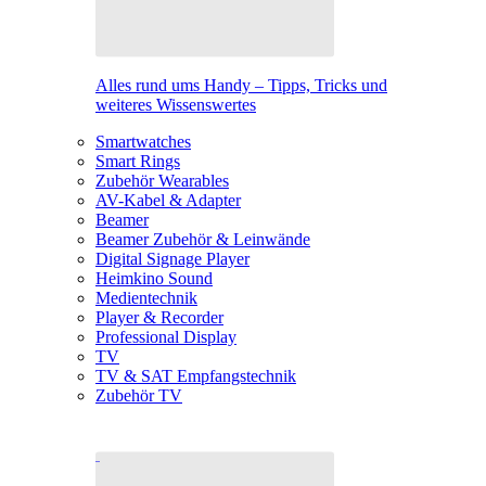
Alles rund ums Handy – Tipps, Tricks und
weiteres Wissenswertes
Smartwatches
Smart Rings
Zubehör Wearables
AV-Kabel & Adapter
Beamer
Beamer Zubehör & Leinwände
Digital Signage Player
Heimkino Sound
Medientechnik
Player & Recorder
Professional Display
TV
TV & SAT Empfangstechnik
Zubehör TV