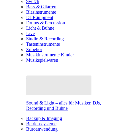
Switch
Bass & Gitarren
Blasinstrumente
DJ Equipment
Drums & Percussion
Licht & Bühne
Live
Studio & Recording
Tasteninstrumente
Zubehör
Musikinstrumente Kinder
Musikspielwaren
Sound & Light – alles für Musiker, DJs,
Recording und Bühne
Backup & Imaging
Betriebssysteme
Büroanwendung