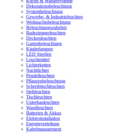
Küche & Wassersysteme
Dekorationsbeleuchtung
Systembeleuchtung
Gewerbe- & Industrieleuchten
Weihnachtsbeleuchtung
Beleuchtungszubehör
Badezimmerleuchten
Deckenleuchten
Gartenbeleuchtung
Kinderlampen
LED Streifen
Leuchtmittel
Lichterketten
Nachtlichter
Pendelleuchten
Pflanzenbeleuchtung
Schreibtischleuchten
Stehleuchten
Tischleuchten
Unterbauleuchten
Wandleuchten
Batterien & Akkus
Elektroinstallation
Energieverteilung
Kabelmanagement