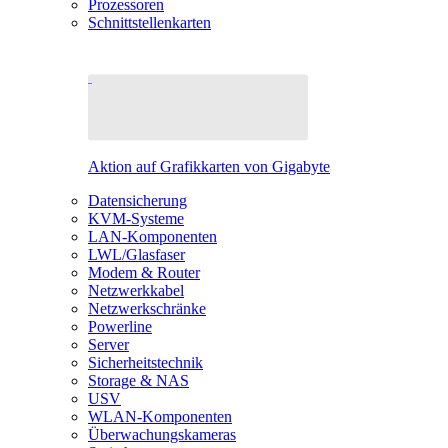
Prozessoren
Schnittstellenkarten
Aktion auf Grafikkarten von Gigabyte
Datensicherung
KVM-Systeme
LAN-Komponenten
LWL/Glasfaser
Modem & Router
Netzwerkkabel
Netzwerkschränke
Powerline
Server
Sicherheitstechnik
Storage & NAS
USV
WLAN-Komponenten
Überwachungskameras