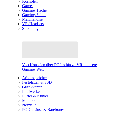
Konsolen
Games
Gaming-Tische
Gaming-Stühle
Merchandise
VR-Headsets
Streaming
Von Konsolen über PC bis hin zu VR – unsere
Gaming-Welt
Arbeitsspeicher
Festplatten & SSD
Grafikkarten
Laufwerke
Lüfter & Kühler
Mainboards
Netzteile
PC-Gehäuse & Barebones