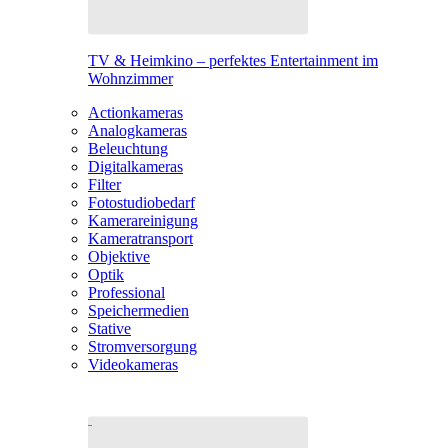
TV & Heimkino – perfektes Entertainment im
Wohnzimmer
Actionkameras
Analogkameras
Beleuchtung
Digitalkameras
Filter
Fotostudiobedarf
Kamerareinigung
Kameratransport
Objektive
Optik
Professional
Speichermedien
Stative
Stromversorgung
Videokameras