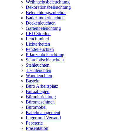
Weihnachtsbeleuchtung
Dekorationsbeleuchtung
Beleuchtungszubehör
Badezimmerleuchten
Deckenleuchten
Gartenbeleuchtung
LED Streifen
Leuchtmittel
Lichterketten
Pendelleuchten
Pflanzenbeleuchtung
Schreibtischleuchten
Stehleuchten
Tischleuchten
Wandleuchten
Basteln
Büro Arbeitsplatz
Büroablagen
Büroeinrichtung
Büromaschinen
Büromöbel
Kabelmanagement
Lager und Versand
Papeterie
Präsentation