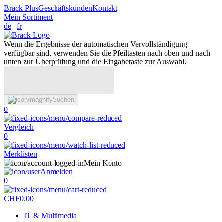
Brack Plus
Geschäftskunden
Kontakt
Mein Sortiment
de
|
fr
Wenn die Ergebnisse der automatischen Vervollständigung
verfügbar sind, verwenden Sie die Pfeiltasten nach oben und nach
unten zur Überprüfung und die Eingabetaste zur Auswahl.
Suchen
0
Vergleich
0
Merklisten
Mein Konto
Anmelden
0
CHF
0.00
IT & Multimedia