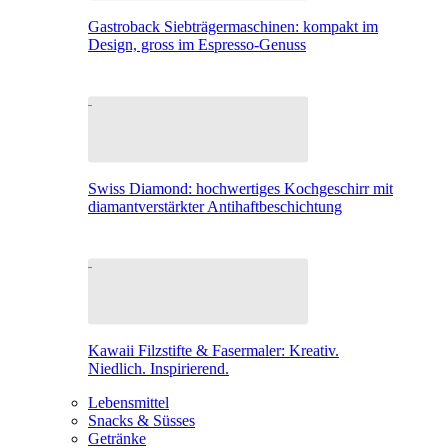
Gastroback Siebträgermaschinen: kompakt im
Design, gross im Espresso-Genuss
Swiss Diamond: hochwertiges Kochgeschirr mit
diamantverstärkter Antihaftbeschichtung
Kawaii Filzstifte & Fasermaler: Kreativ.
Niedlich. Inspirierend.
Lebensmittel
Snacks & Süsses
Getränke