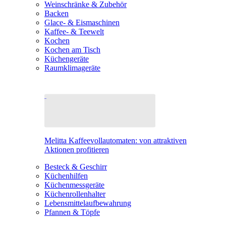
Weinschränke & Zubehör
Backen
Glace- & Eismaschinen
Kaffee- & Teewelt
Kochen
Kochen am Tisch
Küchengeräte
Raumklimageräte
Melitta Kaffeevollautomaten: von attraktiven
Aktionen profitieren
Besteck & Geschirr
Küchenhilfen
Küchenmessgeräte
Küchenrollenhalter
Lebensmittelaufbewahrung
Pfannen & Töpfe