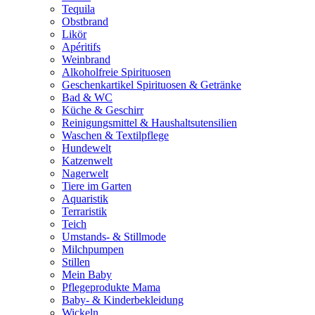
Tequila
Obstbrand
Likör
Apéritifs
Weinbrand
Alkoholfreie Spirituosen
Geschenkartikel Spirituosen & Getränke
Bad & WC
Küche & Geschirr
Reinigungsmittel & Haushaltsutensilien
Waschen & Textilpflege
Hundewelt
Katzenwelt
Nagerwelt
Tiere im Garten
Aquaristik
Terraristik
Teich
Umstands- & Stillmode
Milchpumpen
Stillen
Mein Baby
Pflegeprodukte Mama
Baby- & Kinderbekleidung
Wickeln