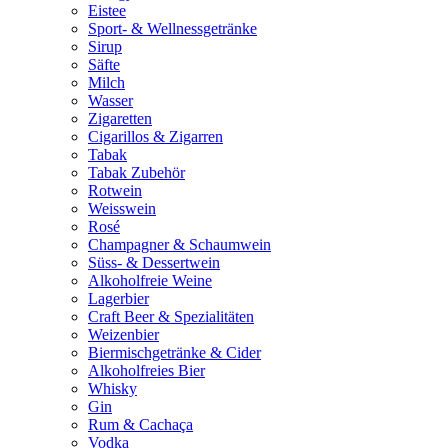
Eistee
Sport- & Wellnessgetränke
Sirup
Säfte
Milch
Wasser
Zigaretten
Cigarillos & Zigarren
Tabak
Tabak Zubehör
Rotwein
Weisswein
Rosé
Champagner & Schaumwein
Süss- & Dessertwein
Alkoholfreie Weine
Lagerbier
Craft Beer & Spezialitäten
Weizenbier
Biermischgetränke & Cider
Alkoholfreies Bier
Whisky
Gin
Rum & Cachaça
Vodka