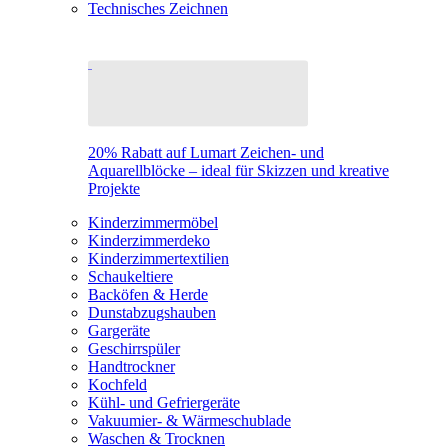
Technisches Zeichnen
20% Rabatt auf Lumart Zeichen- und
Aquarellblöcke – ideal für Skizzen und kreative
Projekte
Kinderzimmermöbel
Kinderzimmerdeko
Kinderzimmertextilien
Schaukeltiere
Backöfen & Herde
Dunstabzugshauben
Gargeräte
Geschirrspüler
Handtrockner
Kochfeld
Kühl- und Gefriergeräte
Vakuumier- & Wärmeschublade
Waschen & Trocknen