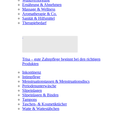
Wundversorgung
Ernährung & Abnehmen
Massage & Wellness
Aromatherapie & Co.
Sanität & Hilfsmittel
Therapiebedarf
Trisa – gute Zahnpflege beginnt bei den richtigen
Produkten
Inkontinenz
Intimpflege
Menstruationstassen & Menstruationsdiscs
Periodenunterwäsche
Slipeinlagen
Slipeinlagen & Binden
Tampons
Taschen- & Kosmetiktücher
Watte & Wattestäbchen