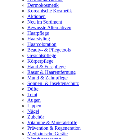
Dermokosmetik
Koreanische Kosmetik
Aktionen
Neu im Sortiment
Bewusste Alternativen
Haarpflege
Haarstyling
Haarcoloration
Beauty- & Pflegetools
Gesichtspflege
Körperpflege
Hand & Fusspflege
Rasur & Haarentfernung
Mund & Zahnpflege
Sonnen- & Insektenschutz
Düfte
Teint
Augen
Lippen
Nägel
Zubehör
Vitamine & Mineralstoffe
Prävention & Regeneration
Medizinische Geräte