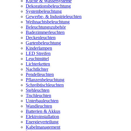
Küche & Wassersysteme
Dekorationsbeleuchtung
Systembeleuchtung
Gewerbe- & Industrieleuchten
Weihnachtsbeleuchtung
Beleuchtungszubehör
Badezimmerleuchten
Deckenleuchten
Gartenbeleuchtung
Kinderlampen
LED Streifen
Leuchtmittel
Lichterketten
Nachtlichter
Pendelleuchten
Pflanzenbeleuchtung
Schreibtischleuchten
Stehleuchten
Tischleuchten
Unterbauleuchten
Wandleuchten
Batterien & Akkus
Elektroinstallation
Energieverteilung
Kabelmanagement