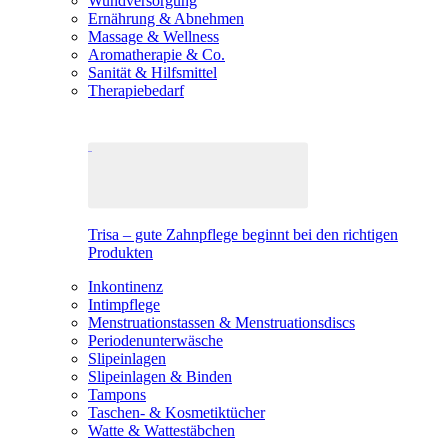
Wundversorgung
Ernährung & Abnehmen
Massage & Wellness
Aromatherapie & Co.
Sanität & Hilfsmittel
Therapiebedarf
Trisa – gute Zahnpflege beginnt bei den richtigen
Produkten
Inkontinenz
Intimpflege
Menstruationstassen & Menstruationsdiscs
Periodenunterwäsche
Slipeinlagen
Slipeinlagen & Binden
Tampons
Taschen- & Kosmetiktücher
Watte & Wattestäbchen