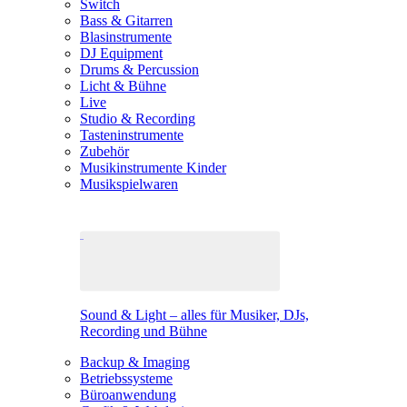
Switch
Bass & Gitarren
Blasinstrumente
DJ Equipment
Drums & Percussion
Licht & Bühne
Live
Studio & Recording
Tasteninstrumente
Zubehör
Musikinstrumente Kinder
Musikspielwaren
Sound & Light – alles für Musiker, DJs,
Recording und Bühne
Backup & Imaging
Betriebssysteme
Büroanwendung