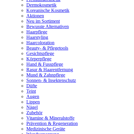
Dermokosmetik
Koreanische Kosmetik
Aktionen
Neu im Sortiment
Bewusste Alternativen
Haarpflege
Haarstyling
Haarcoloration
Beauty- & Pflegetools
Gesichtspflege
Körperpflege
Hand & Fusspflege
Rasur & Haarentfernung
Mund & Zahnpflege
Sonnen- & Insektenschutz
Düfte
Teint
Augen
Lippen
Nägel
Zubehör
Vitamine & Mineralstoffe
Prävention & Regeneration
Medizinische Geräte