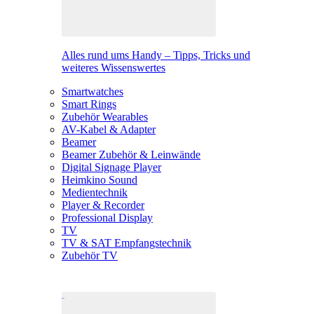
Alles rund ums Handy – Tipps, Tricks und
weiteres Wissenswertes
Smartwatches
Smart Rings
Zubehör Wearables
AV-Kabel & Adapter
Beamer
Beamer Zubehör & Leinwände
Digital Signage Player
Heimkino Sound
Medientechnik
Player & Recorder
Professional Display
TV
TV & SAT Empfangstechnik
Zubehör TV