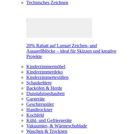
Technisches Zeichnen
20% Rabatt auf Lumart Zeichen- und
Aquarellblöcke – ideal für Skizzen und kreative
Projekte
Kinderzimmermöbel
Kinderzimmerdeko
Kinderzimmertextilien
Schaukeltiere
Backöfen & Herde
Dunstabzugshauben
Gargeräte
Geschirrspüler
Handtrockner
Kochfeld
Kühl- und Gefriergeräte
Vakuumier- & Wärmeschublade
Waschen & Trocknen