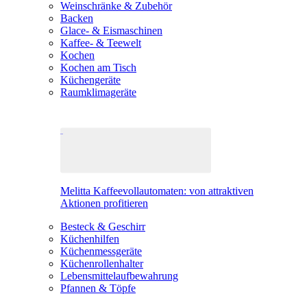
Weinschränke & Zubehör
Backen
Glace- & Eismaschinen
Kaffee- & Teewelt
Kochen
Kochen am Tisch
Küchengeräte
Raumklimageräte
Melitta Kaffeevollautomaten: von attraktiven
Aktionen profitieren
Besteck & Geschirr
Küchenhilfen
Küchenmessgeräte
Küchenrollenhalter
Lebensmittelaufbewahrung
Pfannen & Töpfe