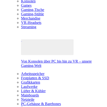
Konsolen
Games
Gaming-Tische
Gaming-Stühle
Merchandise
VR-Headsets
Streaming
Von Konsolen über PC bis hin zu VR – unsere
Gaming-Welt
Arbeitsspeicher
Festplatten & SSD
Grafikkarten
Laufwerke
Lüfter & Kühler
Mainboards
Netzteile
PC-Gehäuse & Barebones