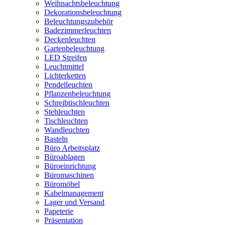
Weihnachtsbeleuchtung
Dekorationsbeleuchtung
Beleuchtungszubehör
Badezimmerleuchten
Deckenleuchten
Gartenbeleuchtung
LED Streifen
Leuchtmittel
Lichterketten
Pendelleuchten
Pflanzenbeleuchtung
Schreibtischleuchten
Stehleuchten
Tischleuchten
Wandleuchten
Basteln
Büro Arbeitsplatz
Büroablagen
Büroeinrichtung
Büromaschinen
Büromöbel
Kabelmanagement
Lager und Versand
Papeterie
Präsentation