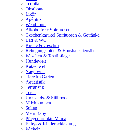
Tequila
Obstbrand
Likör
Apéritifs
Weinbrand
Alkoholfreie Spirituosen
Geschenkartikel Spirituosen & Getränke
Bad & WC
Küche & Geschirr
Reinigungsmittel & Haushaltsutensilien
Waschen & Textilpflege
Hundewelt
Katzenwelt
Nagerwelt
Tiere im Garten
Aquaristik
Terraristik
Teich
Umstands- & Stillmode
Milchpumpen
Stillen
Mein Baby
Pflegeprodukte Mama
Baby- & Kinderbekleidung
Wickeln