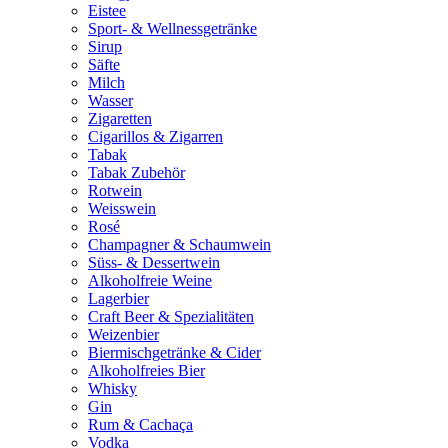
Eistee
Sport- & Wellnessgetränke
Sirup
Säfte
Milch
Wasser
Zigaretten
Cigarillos & Zigarren
Tabak
Tabak Zubehör
Rotwein
Weisswein
Rosé
Champagner & Schaumwein
Süss- & Dessertwein
Alkoholfreie Weine
Lagerbier
Craft Beer & Spezialitäten
Weizenbier
Biermischgetränke & Cider
Alkoholfreies Bier
Whisky
Gin
Rum & Cachaça
Vodka