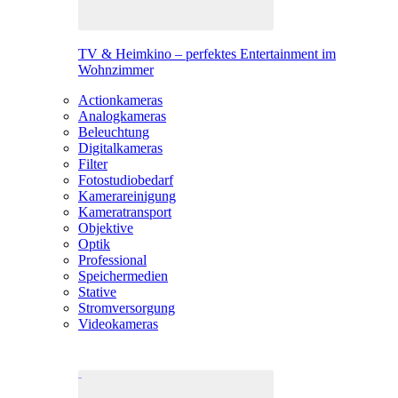
TV & Heimkino – perfektes Entertainment im
Wohnzimmer
Actionkameras
Analogkameras
Beleuchtung
Digitalkameras
Filter
Fotostudiobedarf
Kamerareinigung
Kameratransport
Objektive
Optik
Professional
Speichermedien
Stative
Stromversorgung
Videokameras