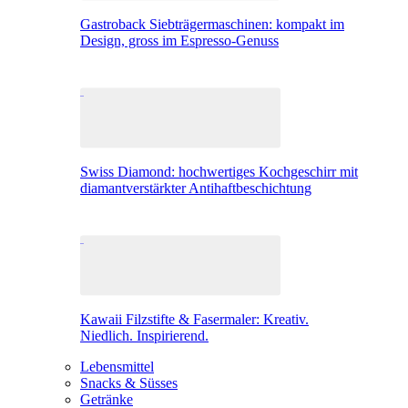
Gastroback Siebträgermaschinen: kompakt im
Design, gross im Espresso-Genuss
Swiss Diamond: hochwertiges Kochgeschirr mit
diamantverstärkter Antihaftbeschichtung
Kawaii Filzstifte & Fasermaler: Kreativ.
Niedlich. Inspirierend.
Lebensmittel
Snacks & Süsses
Getränke