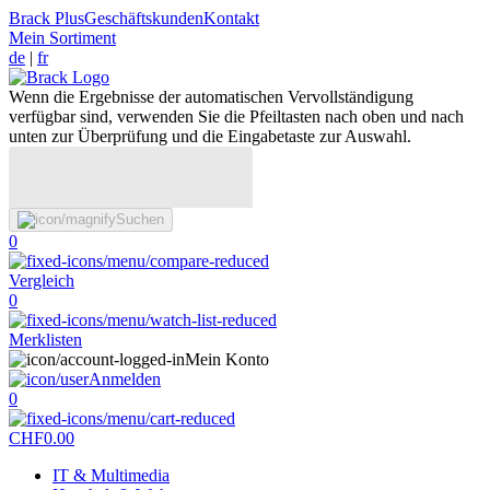
Brack Plus
Geschäftskunden
Kontakt
Mein Sortiment
de
|
fr
Wenn die Ergebnisse der automatischen Vervollständigung
verfügbar sind, verwenden Sie die Pfeiltasten nach oben und nach
unten zur Überprüfung und die Eingabetaste zur Auswahl.
Suchen
0
Vergleich
0
Merklisten
Mein Konto
Anmelden
0
CHF
0.00
IT & Multimedia