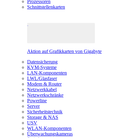
Prozessoren
Schnittstellenkarten
Aktion auf Grafikkarten von Gigabyte
Datensicherung
KVM-Systeme
LAN-Komponenten
LWL/Glasfaser
Modem & Router
Netzwerkkabel
Netzwerkschränke
Powerline
Server
Sicherheitstechnik
Storage & NAS
USV
WLAN-Komponenten
Überwachungskameras