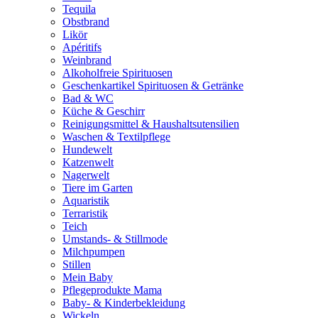
Tequila
Obstbrand
Likör
Apéritifs
Weinbrand
Alkoholfreie Spirituosen
Geschenkartikel Spirituosen & Getränke
Bad & WC
Küche & Geschirr
Reinigungsmittel & Haushaltsutensilien
Waschen & Textilpflege
Hundewelt
Katzenwelt
Nagerwelt
Tiere im Garten
Aquaristik
Terraristik
Teich
Umstands- & Stillmode
Milchpumpen
Stillen
Mein Baby
Pflegeprodukte Mama
Baby- & Kinderbekleidung
Wickeln