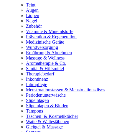
Teint
Augen
Lippen
Nägel
Zubehör
Vitamine & Mineralstoffe
Prävention & Regeneration
Medizinische Geräte
Wundversorgung
Ernährung & Abnehmen
Massage & Wellness
Aromatherapie & Co.
Sanität & Hilfsmittel
Therapiebedarf
Inkontinenz
Intimpflege
Menstruationstassen & Menstruationsdiscs
Periodenunterwäsche
Slipeinlagen
Slipeinlagen & Binden
Tampons
Taschen- & Kosmetiktücher
Watte & Wattestäbchen
Gleitgel & Massage