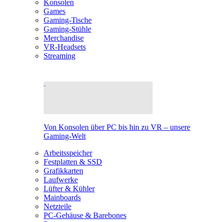
Konsolen
Games
Gaming-Tische
Gaming-Stühle
Merchandise
VR-Headsets
Streaming
Von Konsolen über PC bis hin zu VR – unsere
Gaming-Welt
Arbeitsspeicher
Festplatten & SSD
Grafikkarten
Laufwerke
Lüfter & Kühler
Mainboards
Netzteile
PC-Gehäuse & Barebones