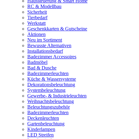
Haussteuerung & Smart Home
RC & Modellbau
Sicherheit
Tierbedarf
Werkstatt
Geschenkkarten & Gutscheine
Aktionen
Neu im Sortiment
Bewusste Alternativen
Installationsbedarf
Badezimmer Accessoires
Badmöbel
Bad & Dusche
Badezimmerleuchten
Küche & Wassersysteme
Dekorationsbeleuchtung
Systembeleuchtung
Gewerbe- & Industrieleuchten
Weihnachtsbeleuchtung
Beleuchtungszubehör
Badezimmerleuchten
Deckenleuchten
Gartenbeleuchtung
Kinderlampen
LED Streifen