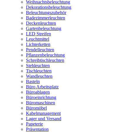
Weihnachtsbeleuchtung
Dekorationsbeleuchtung
Beleuchtungszubehör
Badezimmerleuchten
Deckenleuchten
Gartenbeleuchtung
LED Streifen
Leuchtmittel
Lichterketten
Pendelleuchten
Pflanzenbeleuchtung
Schreibtischleuchten
Stehleuchten
Tischleuchten
Wandleuchten
Basteln
Büro Arbeitsplatz
Büroablagen
Büroeinrichtung
Büromaschinen
Büromöbel
Kabelmanagement
Lager und Versand
Papeterie
Präsentation