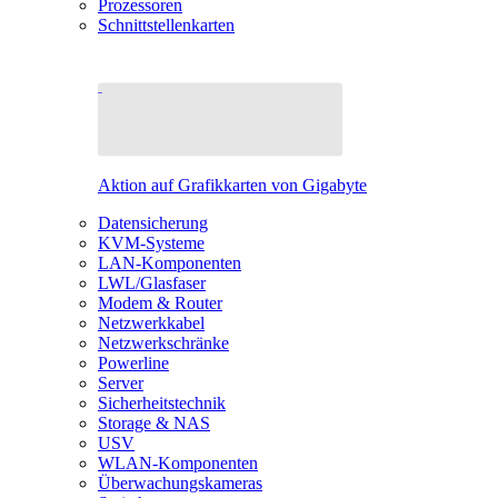
Prozessoren
Schnittstellenkarten
Aktion auf Grafikkarten von Gigabyte
Datensicherung
KVM-Systeme
LAN-Komponenten
LWL/Glasfaser
Modem & Router
Netzwerkkabel
Netzwerkschränke
Powerline
Server
Sicherheitstechnik
Storage & NAS
USV
WLAN-Komponenten
Überwachungskameras