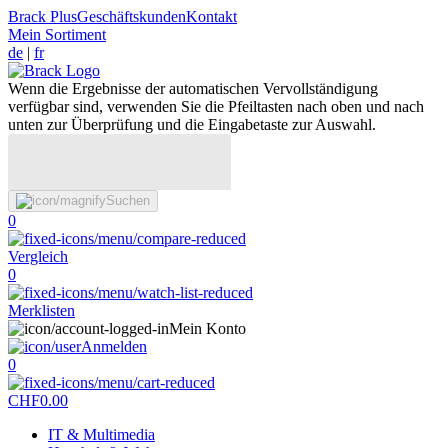
Brack Plus
Geschäftskunden
Kontakt
Mein Sortiment
de
|
fr
Wenn die Ergebnisse der automatischen Vervollständigung
verfügbar sind, verwenden Sie die Pfeiltasten nach oben und nach
unten zur Überprüfung und die Eingabetaste zur Auswahl.
Suchen
0
Vergleich
0
Merklisten
Mein Konto
Anmelden
0
CHF
0.00
IT & Multimedia