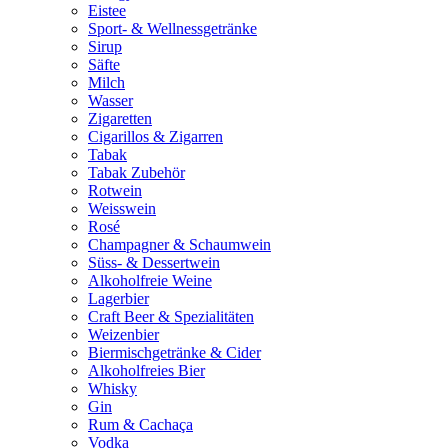
Eistee
Sport- & Wellnessgetränke
Sirup
Säfte
Milch
Wasser
Zigaretten
Cigarillos & Zigarren
Tabak
Tabak Zubehör
Rotwein
Weisswein
Rosé
Champagner & Schaumwein
Süss- & Dessertwein
Alkoholfreie Weine
Lagerbier
Craft Beer & Spezialitäten
Weizenbier
Biermischgetränke & Cider
Alkoholfreies Bier
Whisky
Gin
Rum & Cachaça
Vodka