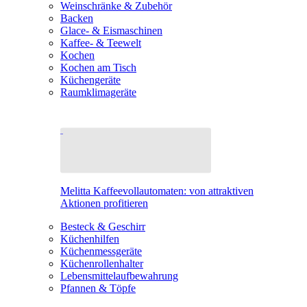
Weinschränke & Zubehör
Backen
Glace- & Eismaschinen
Kaffee- & Teewelt
Kochen
Kochen am Tisch
Küchengeräte
Raumklimageräte
Melitta Kaffeevollautomaten: von attraktiven
Aktionen profitieren
Besteck & Geschirr
Küchenhilfen
Küchenmessgeräte
Küchenrollenhalter
Lebensmittelaufbewahrung
Pfannen & Töpfe