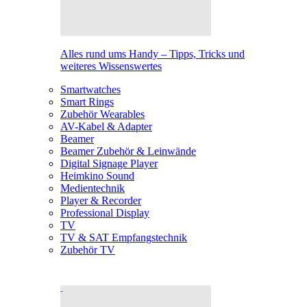
Alles rund ums Handy – Tipps, Tricks und
weiteres Wissenswertes
Smartwatches
Smart Rings
Zubehör Wearables
AV-Kabel & Adapter
Beamer
Beamer Zubehör & Leinwände
Digital Signage Player
Heimkino Sound
Medientechnik
Player & Recorder
Professional Display
TV
TV & SAT Empfangstechnik
Zubehör TV