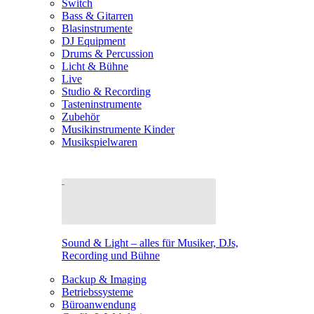
Switch
Bass & Gitarren
Blasinstrumente
DJ Equipment
Drums & Percussion
Licht & Bühne
Live
Studio & Recording
Tasteninstrumente
Zubehör
Musikinstrumente Kinder
Musikspielwaren
Sound & Light – alles für Musiker, DJs,
Recording und Bühne
Backup & Imaging
Betriebssysteme
Büroanwendung