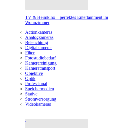
TV & Heimkino – perfektes Entertainment im
Wohnzimmer
Actionkameras
Analogkameras
Beleuchtung
Digitalkameras
Filter
Fotostudiobedarf
Kamerareinigung
Kameratransport
Objektive
Optik
Professional
Speichermedien
Stative
Stromversorgung
Videokameras