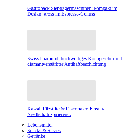
Gastroback Siebträgermaschinen: kompakt im
Design, gross im Espresso-Genuss
Swiss Diamond: hochwertiges Kochgeschirr mit
diamantverstärkter Antihaftbeschichtung
Kawaii Filzstifte & Fasermaler: Kreativ.
Niedlich. Inspirierend.
Lebensmittel
Snacks & Süsses
Getränke